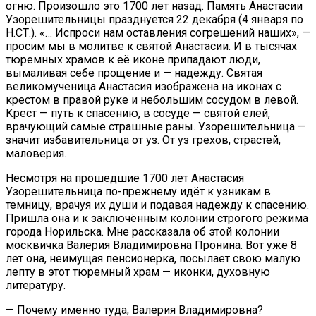
огню. Произошло это 1700 лет назад. Память Анастасии
Узорешительницы празднуется 22 декабря (4 января по
Н.СТ.). «… Испроси нам оставления согрешений наших», —
просим мы в молитве к святой Анастасии. И в тысячах
тюремных храмов к её иконе припадают люди,
вымаливая себе прощение и — надежду. Святая
великомученица Анастасия изображена на иконах с
крестом в правой руке и небольшим сосудом в левой.
Крест — путь к спасению, в сосуде — святой елей,
врачующий самые страшные раны. Узорешительница —
значит избавительница от уз. От уз грехов, страстей,
маловерия.
Несмотря на прошедшие 1700 лет Анастасия
Узорешительница по-прежнему идёт к узникам в
темницу, врачуя их души и подавая надежду к спасению.
Пришла она и к заключённым колонии строгого режима
города Норильска. Мне рассказала об этой колонии
москвичка Валерия Владимировна Пронина. Вот уже 8
лет она, неимущая пенсионерка, посылает свою малую
лепту в этот тюремный храм — иконки, духовную
литературу.
— Почему именно туда, Валерия Владимировна?