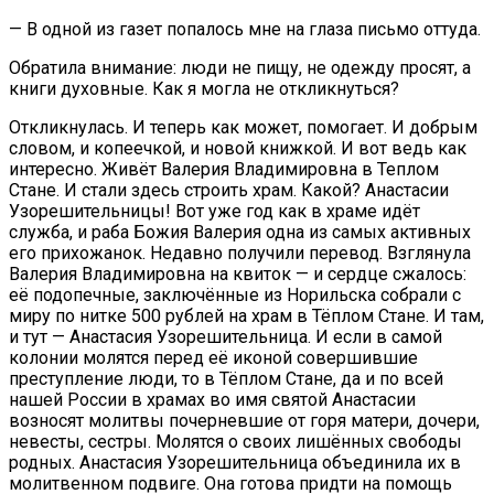
— В одной из газет попалось мне на глаза письмо оттуда.
Обратила внимание: люди не пищу, не одежду просят, а
книги духовные. Как я могла не откликнуться?
Откликнулась. И теперь как может, помогает. И добрым
словом, и копеечкой, и новой книжкой. И вот ведь как
интересно. Живёт Валерия Владимировна в Теплом
Стане. И стали здесь строить храм. Какой? Анастасии
Узорешительницы! Вот уже год как в храме идёт
служба, и раба Божия Валерия одна из самых активных
его прихожанок. Недавно получили перевод. Взглянула
Валерия Владимировна на квиток — и сердце сжалось:
её подопечные, заключённые из Норильска собрали с
миру по нитке 500 рублей на храм в Тёплом Стане. И там,
и тут — Анастасия Узорешительница. И если в самой
колонии молятся перед её иконой совершившие
преступление люди, то в Тёплом Стане, да и по всей
нашей России в храмах во имя святой Анастасии
возносят молитвы почерневшие от горя матери, дочери,
невесты, сестры. Молятся о своих лишённых свободы
родных. Анастасия Узорешительница объединила их в
молитвенном подвиге. Она готова придти на помощь