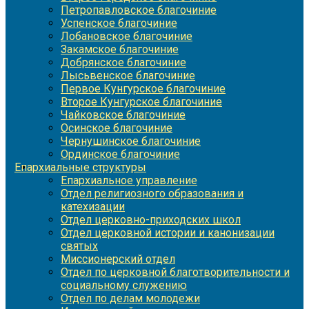
Петропавловское благочиние
Успенское благочиние
Лобановское благочиние
Закамское благочиние
Добрянское благочиние
Лысьвенское благочиние
Первое Кунгурское благочиние
Второе Кунгурское благочиние
Чайковское благочиние
Осинское благочиние
Чернушинское благочиние
Ординское благочиние
Епархиальные структуры
Епархиальное управление
Отдел религиозного образования и
катехизации
Отдел церковно-приходских школ
Отдел церковной истории и канонизации
святых
Миссионерский отдел
Отдел по церковной благотворительности и
социальному служению
Отдел по делам молодежи