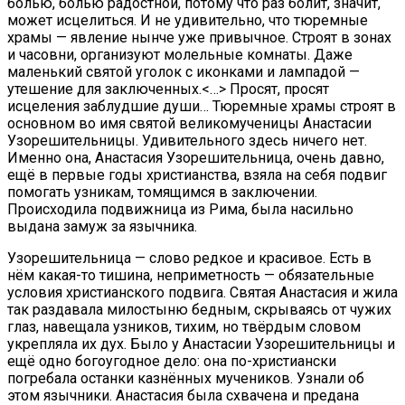
болью, болью радостной, потому что раз болит, значит,
может исцелиться. И не удивительно, что тюремные
храмы — явление нынче уже привычное. Строят в зонах
и часовни, организуют молельные комнаты. Даже
маленький святой уголок с иконками и лампадой —
утешение для заключенных.<…> Просят, просят
исцеления заблудшие души… Тюремные храмы строят в
основном во имя святой великомученицы Анастасии
Узорешительницы. Удивительного здесь ничего нет.
Именно она, Анастасия Узорешительница, очень давно,
ещё в первые годы христианства, взяла на себя подвиг
помогать узникам, томящимся в заключении.
Происходила подвижница из Рима, была насильно
выдана замуж за язычника.
Узорешительница — слово редкое и красивое. Есть в
нём какая-то тишина, неприметность — обязательные
условия христианского подвига. Святая Анастасия и жила
так раздавала милостыню бедным, скрываясь от чужих
глаз, навещала узников, тихим, но твёрдым словом
укрепляла их дух. Было у Анастасии Узорешительницы и
ещё одно богоугодное дело: она по-христиански
погребала останки казнённых мучеников. Узнали об
этом язычники. Анастасия была схвачена и предана