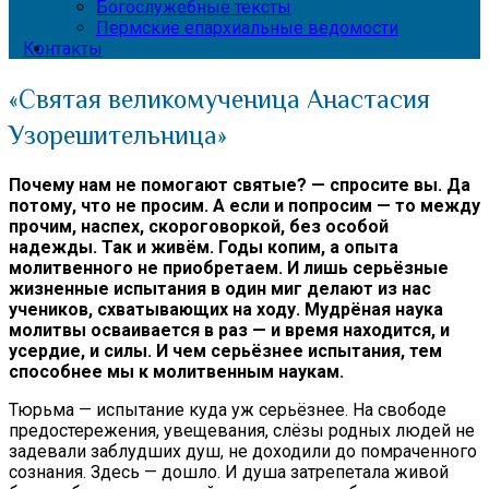
Богослужебные тексты
Пермские епархиальные ведомости
Контакты
«Святая великомученица Анастасия
Узорешительница»
Почему нам не помогают святые? — спросите вы. Да
потому, что не просим. А если и попросим — то между
прочим, наспех, скороговоркой, без особой
надежды. Так и живём. Годы копим, а опыта
молитвенного не приобретаем. И лишь серьёзные
жизненные испытания в один миг делают из нас
учеников, схватывающих на ходу. Мудрёная наука
молитвы осваивается в раз — и время находится, и
усердие, и силы. И чем серьёзнее испытания, тем
способнее мы к молитвенным наукам.
Тюрьма — испытание куда уж серьёзнее. На свободе
предостережения, увещевания, слёзы родных людей не
задевали заблудших душ, не доходили до помраченного
сознания. Здесь — дошло. И душа затрепетала живой