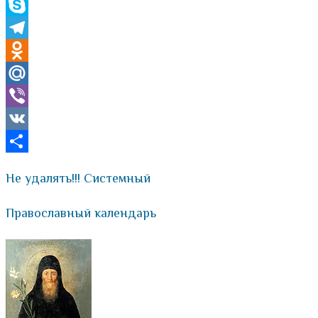
WhatsApp
Skype
Telegram
Odnoklassniki
Mail.Ru
Viber
VK
Отправить
Не удалять!!! Системный
Православный календарь