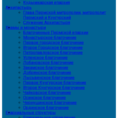
Кудымкарская епархия
Архипастырь
Глава Пермской митрополии, митрополит
Пермский и Кунгурский
Служение Архипастыря
Храмы и монастыри
Благочинные Пермской епархии
Монастырское благочиние
Первое городское благочиние
Второе Городское благочиние
Петропавловское благочиние
Успенское благочиние
Лобановское благочиние
Закамское благочиние
Добрянское благочиние
Лысьвенское благочиние
Первое Кунгурское благочиние
Второе Кунгурское благочиние
Чайковское благочиние
Осинское благочиние
Чернушинское благочиние
Ординское благочиние
Епархиальные структуры
Епархиальное управление