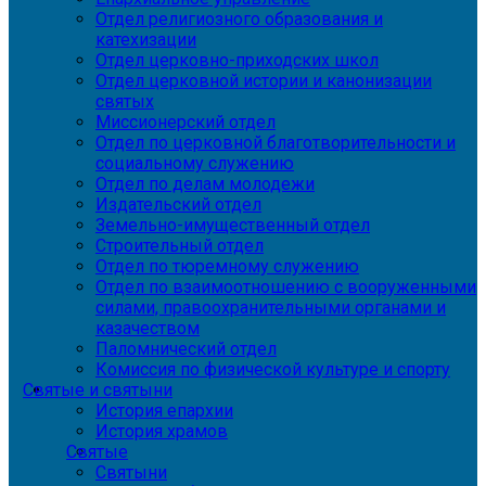
Отдел религиозного образования и
катехизации
Отдел церковно-приходских школ
Отдел церковной истории и канонизации
святых
Миссионерский отдел
Отдел по церковной благотворительности и
социальному служению
Отдел по делам молодежи
Издательский отдел
Земельно-имущественный отдел
Строительный отдел
Отдел по тюремному служению
Отдел по взаимоотношению с вооруженными
силами, правоохранительными органами и
казачеством
Паломнический отдел
Комиссия по физической культуре и спорту
Святые и святыни
История епархии
История храмов
Святые
Святыни