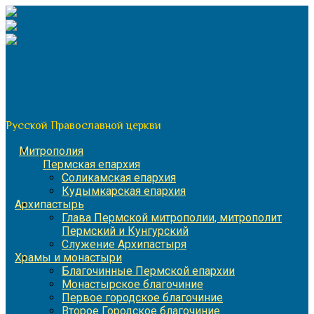
Перейти
к
содержимому
По благословению митрополита Пермского и Кунгурского
Игнатия
Пермская митрополия
Русской Православной церкви
Митрополия
Пермская епархия
Соликамская епархия
Кудымкарская епархия
Архипастырь
Глава Пермской митрополии, митрополит
Пермский и Кунгурский
Служение Архипастыря
Храмы и монастыри
Благочинные Пермской епархии
Монастырское благочиние
Первое городское благочиние
Второе Городское благочиние