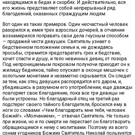
находящимся в бедах и скорбях. И действительно, вся
его жизнь представляет собой непрерывный ряд
благодеяний, оказанных страждущим людям.
Вот один из таких примеров. Один несчастный человек
разорился и, имея трех взрослых дочерей, в отчаянии
вознамерился поправить свои дела гнусным способом
— продажей чести девушек. Святитель узнает о
бедственном положении семьи и, не дожидаясь
просьбы, стремится предотвратить грех и бедствие,
хочет спасти и душу, и тело невинных девиц от позора.
Под непроницаемым покровом полуночи приходит он к
жилищу бедняков, тайно опускает в оконце мешочек с
золотыми монетами и незаметно скрывается. Он следит
за тем, как отец девушек распорядится его даром, и,
убедившись в разумном его употреблении, еще дважды
повторяет свое благодеяние, пока все три девицы не
были устроены. Но благодарный отец на третий раз
подстерег своего тайного благодетеля, бросился ему в
ноги со словами: «Чем благодарить мне тебя, человек
Божий!». «Молчанием», — отвечал Святитель. Не только
при жизни, но и по смерти не перестает он благотворить
обращающимся к нему с молитвами. Поэтому из всего
сонма угодников Божиих Святитель Николай пользуется