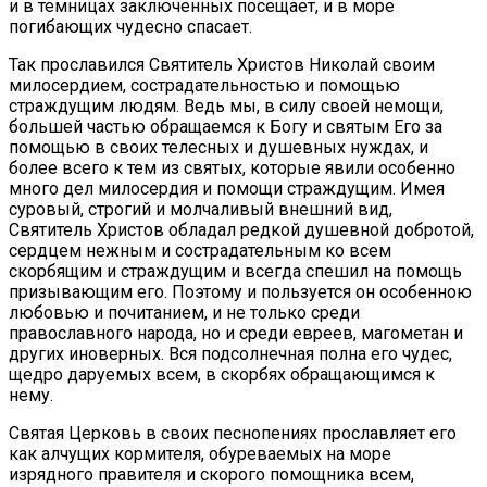
и в темницах заключенных посещает, и в море
погибающих чудесно спасает.
Так прославился Святитель Христов Николай своим
милосердием, сострадательностью и помощью
страждущим людям. Ведь мы, в силу своей немощи,
большей частью обращаемся к Богу и святым Его за
помощью в своих телесных и душевных нуждах, и
более всего к тем из святых, которые явили особенно
много дел милосердия и помощи страждущим. Имея
суровый, строгий и молчаливый внешний вид,
Святитель Христов обладал редкой душевной добротой,
сердцем нежным и сострадательным ко всем
скорбящим и страждущим и всегда спешил на помощь
призывающим его. Поэтому и пользуется он особенною
любовью и почитанием, и не только среди
православного народа, но и среди евреев, магометан и
других иноверных. Вся подсолнечная полна его чудес,
щедро даруемых всем, в скорбях обращающимся к
нему.
Святая Церковь в своих песнопениях прославляет его
как алчущих кормителя, обуреваемых на море
изрядного правителя и скорого помощника всем,