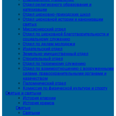
Отдел религиозного образования и
катехизации
Отдел церковно-приходских школ
Отдел церковной истории и канонизации
святых
Миссионерский отдел
Отдел по церковной благотворительности и
социальному служению
Отдел по делам молодежи
Издательский отдел
Земельно-имущественный отдел
Строительный отдел
Отдел по тюремному служению
Отдел по взаимоотношению с вооруженными
силами, правоохранительными органами и
казачеством
Паломнический отдел
Комиссия по физической культуре и спорту
Святые и святыни
История епархии
История храмов
Святые
Святыни