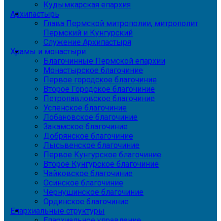
Кудымкарская епархия
Архипастырь
Глава Пермской митрополии, митрополит
Пермский и Кунгурский
Служение Архипастыря
Храмы и монастыри
Благочинные Пермской епархии
Монастырское благочиние
Первое городское благочиние
Второе Городское благочиние
Петропавловское благочиние
Успенское благочиние
Лобановское благочиние
Закамское благочиние
Добрянское благочиние
Лысьвенское благочиние
Первое Кунгурское благочиние
Второе Кунгурское благочиние
Чайковское благочиние
Осинское благочиние
Чернушинское благочиние
Ординское благочиние
Епархиальные структуры
Епархиальное управление