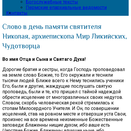
Богослужебные тексты
Пермские епархиальные ведомости
Контакты
Слово в день памяти святителя
Николая, архиепископа Мир Ликийских,
Чудотворца
Во имя Отца и Сына и Святаго Духа!
Дорогие братия и сестры, когда Господь проповедовал
на земле слово Божие, то Его окружали и теснили
тысячи людей. Ближе всего к Нему теснились ученики
Его; были и другие, жаждущие послушать святую
проповедь, были и те, кто пришел с тайной надеждой
обрести исцеление от многоразличных своих недугов.
Словом, скорбь человеческая рекой стремилась к
стопам Милосердного Учителя. И Он, по совершении
исцелений, став на ровном месте и отверзши уста Свои,
произнес на все времена неизменные Божественные
заповеди:
Блаженны нищие духом, ибо ваше есть
Царствие Божие. Блаженны алчущие ныне, ибо