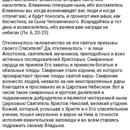
насытитесь. Блаженны плачущие ныне, ибо воссмеетесь.
Блаженны вы, когда возненавидят вас люди и когда
отлучат вас, и будут поносить, и пронесут имя ваше, как
бесчестное, за Сына Человеческого. Возрадуйтесь в тот
день и возвеселитесь, ибо велика вам награда на
небесах
(Лк. 6, 20-23).
Откликнулось человечество на эти святые призывы
своего Спасителя? Да, откликнулось — в лице
Апостолов, святителей, мучеников, преподобных и всех
истинных последователей Христовых. Смиренные
сердца их приняли Его заветы и принесли богатые и
обильные плоды. Смирение стало корнем, из которого
произрастают прочие плоды святой веры. Смирение
вознесло людей, низвело на них многоразличные дары
благодати и прославило их в Царствии Небесном. Вот в
числе таких смиренных и кротких делателей и
подвижников добродетели и является чествуемый ныне
Церковью Святитель Христов Николай, великий угодник
Божий, который, услышав о Христе и о Его спасительном
учении, пошел неуклонно и верно за Ним, в точности
исполняя евангельские заповеди и во всем стараясь
подражать своему Владыке.