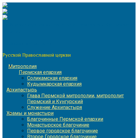
Перейти
к
содержимому
По благословению митрополита Пермского и Кунгурского
Игнатия
Пермская митрополия
Русской Православной церкви
Митрополия
Пермская епархия
Соликамская епархия
Кудымкарская епархия
Архипастырь
Глава Пермской митрополии, митрополит
Пермский и Кунгурский
Служение Архипастыря
Храмы и монастыри
Благочинные Пермской епархии
Монастырское благочиние
Первое городское благочиние
Второе Городское благочиние