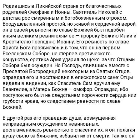
Родившись в Ликийской стране от благочестивых
родителей Феофана и Нонны, Святитель Николай с
детства рос смиренным и богобоязненным отроком.
Воодушевленный простой, но живой и сердечной верой,
он в своей ревности по славе Божией был подобен
иным великим ревнителям ее — пророку Божию Илии и
Крестителю Господню Иоанну. Его ревность по славе
Христа Бога проявилась и в том, что он на первом
Вселенском Соборе, не стерпев еретического
кощунства, еретика Ария ударил по щеке, за что Отцами
Собора был осужден. Но Господь, явившись вместе с
Пресвятой Богородицей некоторым из Святых Отцов,
оправдал его и восстановил в епископском сане: Отцы
видели в видении, как Спаситель Сам вручил ему
Евангелие, а Матерь Божия — омофор. Оправдал, ибо
поступок его был не следствием порочности сердца или
грубости нрава, но следствием ревности по славе
Божией.
В другой раз его праведная душа, возмущенная
неправедным осуждением невиновных,
воспламенилась ревностью о спасении их, и он, полагая
душу свою за ближних, избавил их от смерти. Так же он