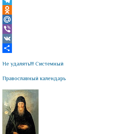
Skype
Telegram
Odnoklassniki
Mail.Ru
Viber
VK
Отправить
Не удалять!!! Системный
Православный календарь