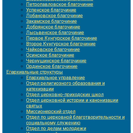
Петропавловское благочиние
Успенское благочиние
Лобановское благочиние
Закамское благочиние
Добрянское благочиние
Лысьвенское благочиние
Первое Кунгурское благочиние
Второе Кунгурское благочиние
Чайковское благочиние
Осинское благочиние
Чернушинское благочиние
Ординское благочиние
Епархиальные структуры
Епархиальное управление
Отдел религиозного образования и
катехизации
Отдел церковно-приходских школ
Отдел церковной истории и канонизации
святых
Миссионерский отдел
Отдел по церковной благотворительности и
социальному служению
Отдел по делам молодежи