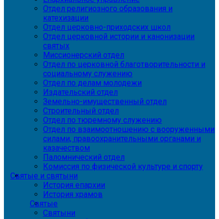
Отдел религиозного образования и
катехизации
Отдел церковно-приходских школ
Отдел церковной истории и канонизации
святых
Миссионерский отдел
Отдел по церковной благотворительности и
социальному служению
Отдел по делам молодежи
Издательский отдел
Земельно-имущественный отдел
Строительный отдел
Отдел по тюремному служению
Отдел по взаимоотношению с вооруженными
силами, правоохранительными органами и
казачеством
Паломнический отдел
Комиссия по физической культуре и спорту
Святые и святыни
История епархии
История храмов
Святые
Святыни