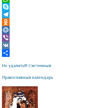
WhatsApp
Skype
Telegram
Odnoklassniki
Mail.Ru
Viber
VK
Отправить
Не удалять!!! Системный
Православный календарь