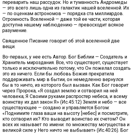
переварить наш рассудок. Но и туманность Андромеды
— это всего лишь одна из галактик нашей вселенной. Их
— по оценкам астрономов — порядка ста миллиардов.
Огромность Вселенной — даже той ее части, которая
доступна нашему наблюдению — превосходит всякое
разумение.
Священное Писание говорит об этой вселенной две
вещи.
Во-первых, у нее есть Автор. Бог Библии — Создатель и
Хранитель мироздания. Все, что существует, существует
только и исключительно потому, что Он пожелал создать
это из ничего. Если бы любовь Божия прекратила
поддерживать мир в бытии, он немедленно вернулся
бы в то ничто, из которого был вызван. Как Бог говорит
через Пророка, «Я создал землю и сотворил на ней
человека; Я Своими руками распростер небеса, и всему
воинству их дал закон Я» (Ис.45:12) Земля и небо — все
существующее — создано и управляется Богом:
«Поднимите глаза ваши на высоту [небес] и посмотрите,
кто сотворил их? Кто выводит воинство их счетом? Он
всех их называет по имени: по множеству могущества и
великой силе у Него ничто не выбывает» (Ис.40:26). Бог