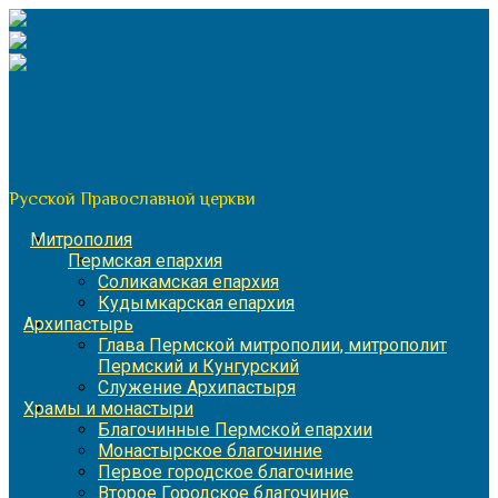
Перейти
к
содержимому
По благословению митрополита Пермского и Кунгурского
Игнатия
Пермская митрополия
Русской Православной церкви
Митрополия
Пермская епархия
Соликамская епархия
Кудымкарская епархия
Архипастырь
Глава Пермской митрополии, митрополит
Пермский и Кунгурский
Служение Архипастыря
Храмы и монастыри
Благочинные Пермской епархии
Монастырское благочиние
Первое городское благочиние
Второе Городское благочиние