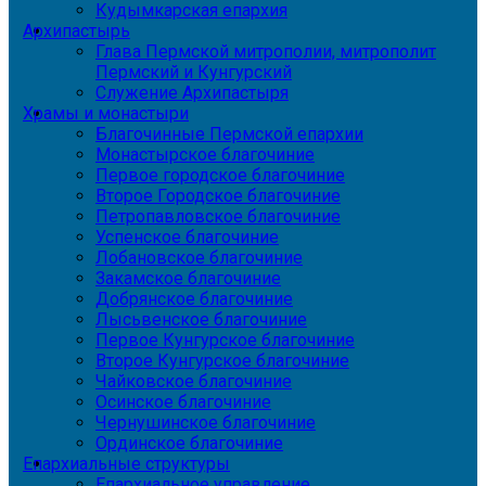
Кудымкарская епархия
Архипастырь
Глава Пермской митрополии, митрополит
Пермский и Кунгурский
Служение Архипастыря
Храмы и монастыри
Благочинные Пермской епархии
Монастырское благочиние
Первое городское благочиние
Второе Городское благочиние
Петропавловское благочиние
Успенское благочиние
Лобановское благочиние
Закамское благочиние
Добрянское благочиние
Лысьвенское благочиние
Первое Кунгурское благочиние
Второе Кунгурское благочиние
Чайковское благочиние
Осинское благочиние
Чернушинское благочиние
Ординское благочиние
Епархиальные структуры
Епархиальное управление