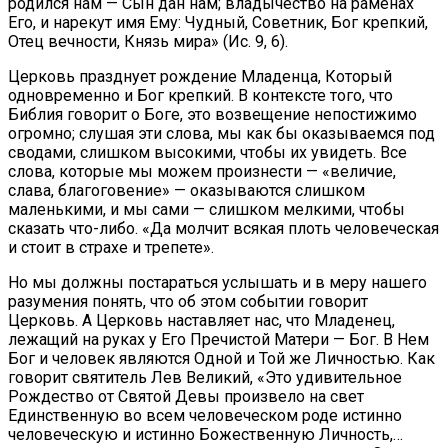
родился нам — Сын дан нам; владычество на раменах
Его, и нарекут имя Ему: Чудный, Советник, Бог крепкий,
Отец вечности, Князь мира» (Ис. 9, 6).
Церковь празднует рождение Младенца, Который
одновременно и Бог крепкий. В контексте того, что
Библия говорит о Боге, это возвещение непостижимо
огромно; слушая эти слова, мы как бы оказываемся под
сводами, слишком высокими, чтобы их увидеть. Все
слова, которые мы можем произнести — «величие,
слава, благоговение» — оказываются слишком
маленькими, и мы сами — слишком мелкими, чтобы
сказать что-либо. «Да молчит всякая плоть человеческая
и стоит в страхе и трепете».
Но мы должны постараться услышать и в меру нашего
разумения понять, что об этом событии говорит
Церковь. А Церковь наставляет нас, что Младенец,
лежащий на руках у Его Пречистой Матери — Бог. В Нем
Бог и человек являются Одной и Той же Личностью. Как
говорит святитель Лев Великий, «Это удивительное
Рождество от Святой Девы произвело на свет
Единственную во всем человеческом роде истинно
человеческую и истинно Божественную Личность,…