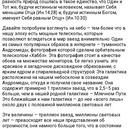
разность природ сошлась в такое единство, что Один и
Тот же, будучи истинным человеком, называет Себя
меньшим Отца (Ин.14:28) и, будучи истинным Богом,
именует Себя равным Отцу» (Ин.10:30).
Давайте попробуем взглянуть на небо — тем более что в
нашу эпоху есть мощные телескопы, которые
позволяют вглядеться в мир звезд внимательно. Один
из самых популярных образов в интернете — туманность
Андромеды, фотография которой сделана орбитальным
телескопом «Хаббл». Эта фотография стоит в качестве
обоев на множестве мониторов. Ее легко узнать: это
красивое и загадочное дисковидное образование, с
ярким ядром и спиралевидной структурой. Эта галактика
расположена на нашем небосклоне в созвездии
Андромеды, откуда и получила свое название. Она
содержит примерно 1 триллион звёзд, что в 2,5–5 раз
больше, чем в нашей родной галактике — Млечном Пути.
Это ближайшая к нам галактика — до нее «всего лишь»
около двух с половиной миллионов световых лет.
Эти величины — триллион звезд, миллионы световых
лет — превосходят все наши представления об
огромности, они намного больше того, что в состоянии