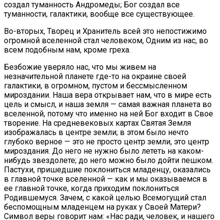
создал туманность Андромеды; Бог создал все
туманности, галактики, вообще все существующее.
Во-вторых, Творец и Хранитель всей это непостижимо
огромной вселенной стал человеком, Одним из нас, во
всем подобным нам, кроме греха.
Безбожие уверяло нас, что мы живем на
незначительной планете где-то на окраине своей
галактики, в огромном, пустом и бессмысленном
мироздании. Наша вера открывает нам, что в мире есть
цель и смысл, и наша земля — самая важная планета во
вселенной, потому что именно на ней Бог входит в Свое
творение. На средневековых картах Святая Земля
изображалась в центре земли; в этом было нечто
глубоко верное — это не просто центр земли, это центр
мироздания. До него не нужно было лететь на каком-
нибудь звездолете; до него можно было дойти пешком.
Пастухи, пришедшие поклониться младенцу, оказались
в главной точке вселенной — как и мы оказываемся в
ее главной точке, когда приходим поклониться
Родившемуся. Зачем, с какой целью Всемогущий стал
беспомощным младенцем на руках у Своей Матери?
Символ веры говорит нам: «Нас ради, человек, и нашего