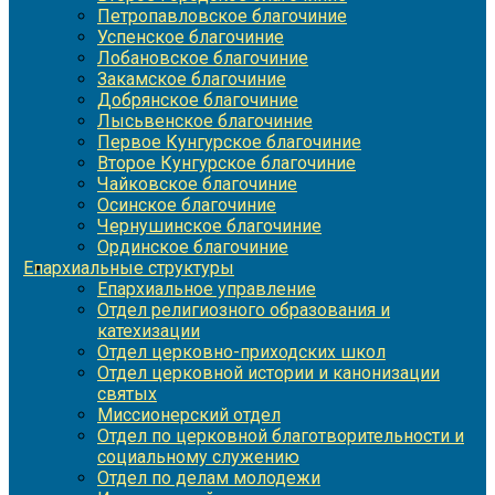
Петропавловское благочиние
Успенское благочиние
Лобановское благочиние
Закамское благочиние
Добрянское благочиние
Лысьвенское благочиние
Первое Кунгурское благочиние
Второе Кунгурское благочиние
Чайковское благочиние
Осинское благочиние
Чернушинское благочиние
Ординское благочиние
Епархиальные структуры
Епархиальное управление
Отдел религиозного образования и
катехизации
Отдел церковно-приходских школ
Отдел церковной истории и канонизации
святых
Миссионерский отдел
Отдел по церковной благотворительности и
социальному служению
Отдел по делам молодежи