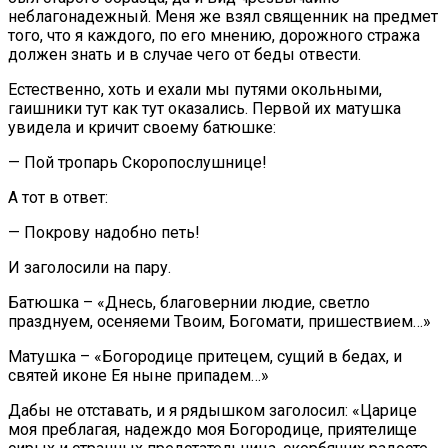
неблагонадежный. Меня же взял священник на предмет
того, что я каждого, по его мнению, дорожного стража
должен знать и в случае чего от беды отвести.
Естественно, хоть и ехали мы путями окольными,
гаишники тут как тут оказались. Первой их матушка
увидела и кричит своему батюшке:
— Пой тропарь Скоропослушнице!
А тот в ответ:
— Покрову надобно петь!
И заголосили на пару.
Батюшка – «Днесь, благовернии людие, светло
празднуем, осеняеми Твоим, Богомати, пришествием…»
Матушка – «Богородице притецем, сущий в бедах, и
святей иконе Ея ныне припадем…»
Дабы не отставать, и я рядышком заголосил: «Царице
моя преблагая, надеждо моя Богородице, приятелище