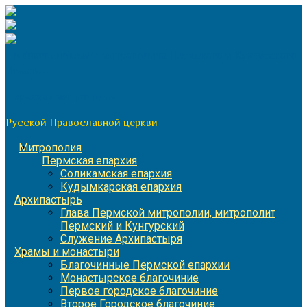
Перейти
к
содержимому
По благословению митрополита Пермского и Кунгурского
Игнатия
Пермская митрополия
Русской Православной церкви
Митрополия
Пермская епархия
Соликамская епархия
Кудымкарская епархия
Архипастырь
Глава Пермской митрополии, митрополит
Пермский и Кунгурский
Служение Архипастыря
Храмы и монастыри
Благочинные Пермской епархии
Монастырское благочиние
Первое городское благочиние
Второе Городское благочиние