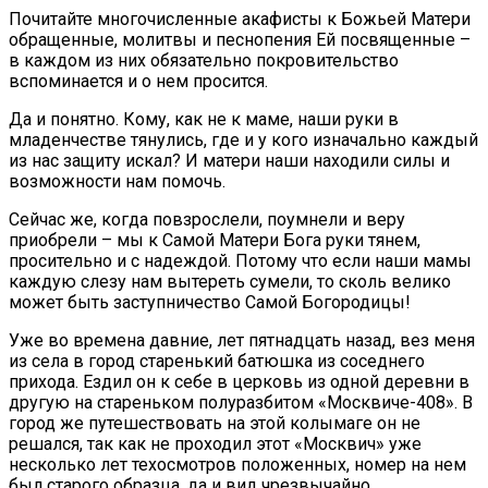
Почитайте многочисленные акафисты к Божьей Матери
обращенные, молитвы и песнопения Ей посвященные –
в каждом из них обязательно покровительство
вспоминается и о нем просится.
Да и понятно. Кому, как не к маме, наши руки в
младенчестве тянулись, где и у кого изначально каждый
из нас защиту искал? И матери наши находили силы и
возможности нам помочь.
Сейчас же, когда повзрослели, поумнели и веру
приобрели – мы к Самой Матери Бога руки тянем,
просительно и с надеждой. Потому что если наши мамы
каждую слезу нам вытереть сумели, то сколь велико
может быть заступничество Самой Богородицы!
Уже во времена давние, лет пятнадцать назад, вез меня
из села в город старенький батюшка из соседнего
прихода. Ездил он к себе в церковь из одной деревни в
другую на стареньком полуразбитом «Москвиче-408». В
город же путешествовать на этой колымаге он не
решался, так как не проходил этот «Москвич» уже
несколько лет техосмотров положенных, номер на нем
был старого образца, да и вид чрезвычайно