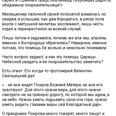
сирых и странных предстательница, скорбящих радосте,
обидимым покровительнице!»
Милиционер палочкой своей полосатой взмахнул, но
увидев и услышав, как два бородатых, в рясах попа
вкупе с матушкой молитвы воспевают, лишь честь
отдал и перекрестился на всякий случай.
Лишь потом я задумался, почему же все мы, втроем,
именно к Богородице обратились? Наверное, именно
потому, что помощь Ее вольно и невольно понимаем.
Часто вопрос задают, а как эту помощь Царицы
Небесной увидеть и ее покровительство заметить?
Есть ответ. Его когда-то протоиерей Валентин
Свенцицкий дал:
«… не все видят Покров Божией Матери, не все его
чувствуют. Для этого нужна вера, для этого нужно
смотреть не на грязную дорогу, по которой мы идем, а
на небо. Нужно уметь подымать свои очи горе, нужно
уметь видеть глазами веры сей благодатный дар».
О празднике Покрова много говорят, много пишут и