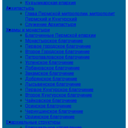
Кудымкарская епархия
Архипастырь
Глава Пермской митрополии, митрополит
Пермский и Кунгурский
Служение Архипастыря
Храмы и монастыри
Благочинные Пермской епархии
Монастырское благочиние
Первое городское благочиние
Второе Городское благочиние
Петропавловское благочиние
Успенское благочиние
Лобановское благочиние
Закамское благочиние
Добрянское благочиние
Лысьвенское благочиние
Первое Кунгурское благочиние
Второе Кунгурское благочиние
Чайковское благочиние
Осинское благочиние
Чернушинское благочиние
Ординское благочиние
Епархиальные структуры
Епархиальное управление