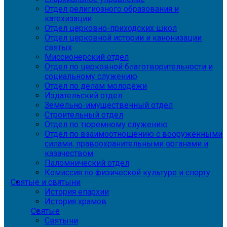
Отдел религиозного образования и
катехизации
Отдел церковно-приходских школ
Отдел церковной истории и канонизации
святых
Миссионерский отдел
Отдел по церковной благотворительности и
социальному служению
Отдел по делам молодежи
Издательский отдел
Земельно-имущественный отдел
Строительный отдел
Отдел по тюремному служению
Отдел по взаимоотношению с вооруженными
силами, правоохранительными органами и
казачеством
Паломнический отдел
Комиссия по физической культуре и спорту
Святые и святыни
История епархии
История храмов
Святые
Святыни