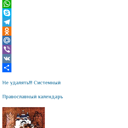
Email
WhatsApp
Skype
Telegram
Odnoklassniki
Mail.Ru
Viber
VK
Отправить
Не удалять!!! Системный
Православный календарь