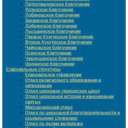
Петропавловское благочиние
Успенское благочиние
Лобановское благочиние
Закамское благочиние
Добрянское благочиние
Лысьвенское благочиние
Первое Кунгурское благочиние
Второе Кунгурское благочиние
Чайковское благочиние
Осинское благочиние
Чернушинское благочиние
Ординское благочиние
Епархиальные структуры
Епархиальное управление
Отдел религиозного образования и
катехизации
Отдел церковно-приходских школ
Отдел церковной истории и канонизации
святых
Миссионерский отдел
Отдел по церковной благотворительности и
социальному служению
Отдел по делам молодежи