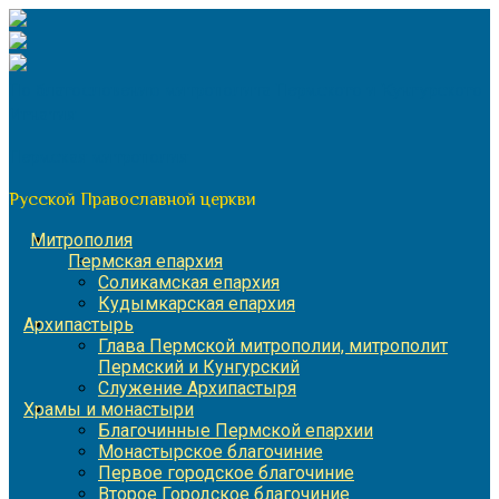
Перейти
к
содержимому
По благословению митрополита Пермского и Кунгурского
Игнатия
Пермская митрополия
Русской Православной церкви
Митрополия
Пермская епархия
Соликамская епархия
Кудымкарская епархия
Архипастырь
Глава Пермской митрополии, митрополит
Пермский и Кунгурский
Служение Архипастыря
Храмы и монастыри
Благочинные Пермской епархии
Монастырское благочиние
Первое городское благочиние
Второе Городское благочиние