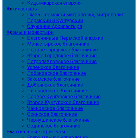
Кудымкарская епархия
Архипастырь
Глава Пермской митрополии, митрополит
Пермский и Кунгурский
Служение Архипастыря
Храмы и монастыри
Благочинные Пермской епархии
Монастырское благочиние
Первое городское благочиние
Второе Городское благочиние
Петропавловское благочиние
Успенское благочиние
Лобановское благочиние
Закамское благочиние
Добрянское благочиние
Лысьвенское благочиние
Первое Кунгурское благочиние
Второе Кунгурское благочиние
Чайковское благочиние
Осинское благочиние
Чернушинское благочиние
Ординское благочиние
Епархиальные структуры
Епархиальное управление