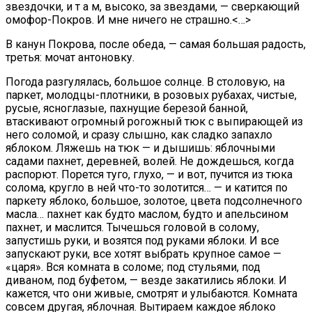
звездочки, и т а м, высоко, за звездами, — сверкающий
омофор-Покров. И мне ничего не страшно.<…>
В канун Покрова, после обеда, — самая большая радость,
третья: мочат антоновку.
Погода разгулялась, большое солнце. В столовую, на
паркет, молодцы-плотники, в розовых рубахах, чистые,
русые, ясноглазые, пахнущие березой банной,
втаскивают огромный рогожный тюк с выпирающей из
него соломой, и сразу слышно, как сладко запахло
яблоком. Ляжешь на тюк — и дышишь: яблочными
садами пахнет, деревней, волей. Не дождешься, когда
распорют. Порется туго, глухо, — и вот, пучится из тюка
солома, кругло в ней что-то золотится… — и катится по
паркету яблоко, большое, золотое, цвета подсолнечного
масла… пахнет как будто маслом, будто и апельсином
пахнет, и маслится. Тычешься головой в солому,
запустишь руки, и возятся под руками яблоки. И все
запускают руки, все хотят выбрать крупное самое —
«царя». Вся комната в соломе; под стульями, под
диваном, под буфетом, — везде закатились яблоки. И
кажется, что они живые, смотрят и улыбаются. Комната
совсем другая, яблочная. Вытираем каждое яблоко