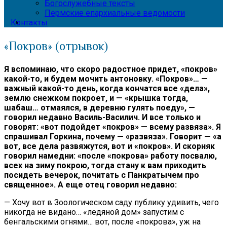
Богослужебные тексты
Пермские епархиальные ведомости
Контакты
«Покров» (отрывок)
Я вспоминаю, что скоро радостное придет, «покров»
какой-то, и будем мочить антоновку. «Покров»… —
важный какой-то день, когда кончатся все «дела»,
землю снежком покроет, и — «крышка тогда,
шабаш… отмаялся, в деревню гулять поеду», —
говорил недавно Василь-Василич. И все только и
говорят: «вот подойдет «покров» — всему развяза». Я
спрашивал Горкина, почему — «развяза». Говорит — «а
вот, все дела развяжутся, вот и «покров». И скорняк
говорил намедни: «после «покрова» работу посвалю,
всех на зиму покрою, тогда стану к вам приходить
посидеть вечерок, почитать с Панкратычем про
священное». А еще отец говорил недавно:
— Хочу вот в Зоологическом саду публику удивить, чего
никогда не видано… «ледяной дом» запустим с
бенгальскими огнями… вот, после «покрова», уж на