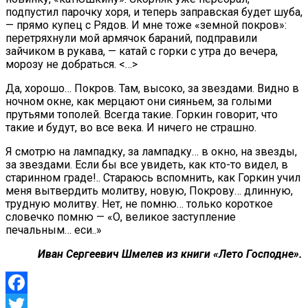
подпустил парочку хоря, и теперь заправская будет шуба,
— прямо купец с Рядов. И мне тоже «земной покров»:
перетряхнули мой армячок бараний, подправили
зайчиком в рукава, — катай с горки с утра до вечера,
морозу не добраться. <…>
Да, хорошо… Покров. Там, высоко, за звездами. Видно в
ночном окне, как мерцают они сияньем, за голыми
прутьями тополей. Всегда такие. Горкин говорит, что
такие и будут, во все века. И ничего не страшно.
Я смотрю на лампадку, за лампадку… в окно, на звезды,
за звездами. Если бы все увидеть, как кто-то видел, в
старинном граде!.. Стараюсь вспомнить, как Горкин учил
меня вытвердить молитву, новую, Покрову… длинную,
трудную молитву. Нет, не помню… только короткое
словечко помню — «О, великое заступление
печальным… еси..»
Иван Сергеевич Шмелев из книги «Лето Господне».
Facebook