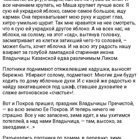
все начинаем хрупать, но Маша хрупает лучше всех. Я
сую ей украдкой яблоко, самое-самое большое, ищу
карман. Она перехватывает мою руку и щурит глаз,
хитро-умильно щурит. Так мне нравится на нее смотреть,
что я сую ей украдкой другое яблоко. А на всех нас, на
яблоки, на солому, на этот «сад», вытянув головку,
засматривает из клетки затихший чего-то соловей, —
может быть, хочет яблочка. И на всю эту радость нашу
взирает за голубой лампадкой старинная икона
Владычицы Казанской едва различимым Ликом.
Плотники поднимают отяжелевшие кадушки, выносят
бережно. Убирают солому, подметают. Многие дни будут
ходить по дому яблочные духи. И с какой же радостью я
найду закатившееся под шкаф, ставшее духовитее и
слаже антоновское «счастье»!..
Вот и Покров пришел, праздник Владычицы Пречистой,
— во всю землю Ее Покров. И теперь ничего не
страшно. Все у нас запасено, зима идет, а мы ухитимся
потеплей, а над нами Владычица, — там, высоко, за
звездами.<…>
Разъехались плотники по домам, в деревню, зиму