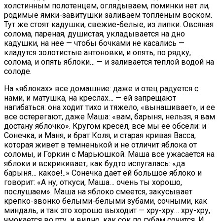
холстинным полотенцем, оглядываем, поминки нет ли,
родимые ямки-завитушки заливаем топленым воском.
Тут же стоят кадушки, свежие-белые, из липки. Овсяная
солома, пареная, душистая, укладывается на дно
кадушки, на нее — чтобы бочками не касались —
кладутся золотистые антоновки, и опять, по рядку,
солома, и опять яблоки… — и заливается теплой водой на
солоде.
На «яблоках» все домашние: даже и отец радуется с
нами, и матушка, на креслах… — ей запрещают
нагибаться: она ходит тихо и тяжело, «вынашивает», и ее
все остерегают, даже Маша: «вам, барыня, нельзя, я вам
достану яблочко». Кругом кресел, все мы ее обсели: и
Сонечка, и Маня, и брат Коля, и старая кривая Васса,
которая живет в темненькой и не отличит яблока от
соломы, и Горкин с Марьюшкой. Маша все ужасается на
яблоки и вскрикивает, как будто испугалась: «да
барыня… какое!..» Сонечка дает ей большое яблоко и
говорит: «А ну, откуси, Маша… очень ты хорошо,
послушаем». Маша на яблоко смеется, закусывает
крепко-звонко белыми-белыми зубами, сочными, как
миндаль, и так это хорошо выходит — хру-хру… хру-хру,
чмокается во рту, и видно, как сок по губам сочится. И