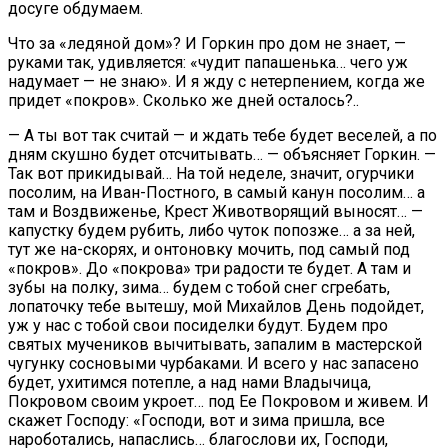
досуге обдумаем.
Что за «ледяной дом»? И Горкин про дом не знает, —
руками так, удивляется: «чудит папашенька… чего уж
надумает — не знаю». И я жду с нетерпением, когда же
придет «покров». Сколько же дней осталось?..
— А ты вот так считай — и ждать тебе будет веселей, а по
дням скушно будет отсчитывать… — объясняет Горкин. —
Так вот прикидывай… На той неделе, значит, огурчики
посолим, на Иван-Постного, в самый канун посолим… а
там и Воздвиженье, Крест Животворящий выносят… —
капустку будем рубить, либо чуток попозже… а за ней,
тут же на-скорях, и онтоновку мочить, под самый под
«покров». До «покрова» три радости те будет. А там и
зубы на полку, зима… будем с тобой снег сгребать,
лопаточку тебе вытешу, мой Михайлов День подойдет,
уж у нас с тобой свои посиделки будут. Будем про
святых мучеников вычитывать, запалим в мастерской
чугунку сосновыми чурбаками. И всего у нас запасено
будет, ухитимся потепле, а над нами Владычица,
Покровом своим укроет… под Ее Покровом и живем. И
скажет Господу: «Господи, вот и зима пришла, все
нароботались, напаслись… благослови их, Господи,