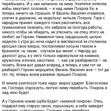
перебывать. И у них запасено на зиму. Ухитятся потепле,
избы закутают соломой, — и над ними Покров Ее, и
теперь ничего не страшно. И Василь-Василич отмаялся,
укатил в деревню, на недельку: нельзя, Покров. Горя с
народом принял: каждого тоже рассчитать, все
гривеннички помнить, что забрали за полгода работы,
никого чтобы не обидеть, не утеснить: ни отец этого не
любит, ни Горкин. Намаялся-таки, сердешный, целую
неделю с утра до ночи сидел в мастерской за столиком,
ерошил свои вихры, постреливал косым глазом и
бранился: «а, такие… спутали вы меня!..» Народу до
двухсот душ, а у него только каракульки на книжке,
кружочки, елочки, хвостики… — как уж разбирается — не
понять. Всем вот давал вперед, а теперь и сам тот не
разберет! Горкин морщится, Василь-Василич все — тот да
тот. Ну, теперь всем развяза: пришел Покров.
И земле ухититься тоже надо: мороз ударит. Благослови
ее, Господи, отдохнуть, лютую зиму перебыть. Покров и
над нею будет.
А у Горкина новая шуба будет: «земной покров». Отец
подарил ему старую свою, хорьковую, а себе заведет
новинку, «катюшкину». Скорняк уже перебрал,