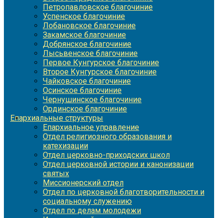
Петропавловское благочиние
Успенское благочиние
Лобановское благочиние
Закамское благочиние
Добрянское благочиние
Лысьвенское благочиние
Первое Кунгурское благочиние
Второе Кунгурское благочиние
Чайковское благочиние
Осинское благочиние
Чернушинское благочиние
Ординское благочиние
Епархиальные структуры
Епархиальное управление
Отдел религиозного образования и
катехизации
Отдел церковно-приходских школ
Отдел церковной истории и канонизации
святых
Миссионерский отдел
Отдел по церковной благотворительности и
социальному служению
Отдел по делам молодежи