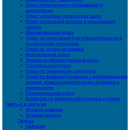
Отдел религиозного образования и
катехизации
Отдел церковно-приходских школ
Отдел церковной истории и канонизации
святых
Миссионерский отдел
Отдел по церковной благотворительности и
социальному служению
Отдел по делам молодежи
Издательский отдел
Земельно-имущественный отдел
Строительный отдел
Отдел по тюремному служению
Отдел по взаимоотношению с вооруженными
силами, правоохранительными органами и
казачеством
Паломнический отдел
Комиссия по физической культуре и спорту
Святые и святыни
История епархии
История храмов
Святые
Святыни