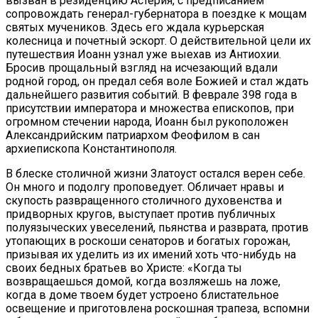
вызван в резиденцию Астерия, с предписанием
сопровождать генерал-губернатора в поездке к мощам
святых мучеников. Здесь его ждала курьерская
колесница и почетный эскорт. О действительной цели их
путешествия Иоанн узнал уже выехав из Антиохии.
Бросив прощальный взгляд на исчезающий вдали
родной город, он предал себя воле Божией и стал ждать
дальнейшего развития событий. В феврале 398 года в
присутствии императора и множества епископов, при
огромном стечении народа, Иоанн был рукоположен
Александрийским патриархом Феофилом в сан
архиепископа Константинополя.
В блеске столичной жизни Златоуст остался верен себе.
Он много и подолгу проповедует. Обличает нравы и
скупость развращенного столичного духовенства и
придворных кругов, выступает против публичных
полуязыческих увеселений, пьянства и разврата, против
утопающих в роскоши сенаторов и богатых горожан,
призывая их уделить из их имений хоть что-нибудь на
своих бедных братьев во Христе: «Когда ты
возвращаешься домой, когда возляжешь на ложе,
когда в доме твоем будет устроено блистательное
освещение и приготовлена роскошная трапеза, вспомни