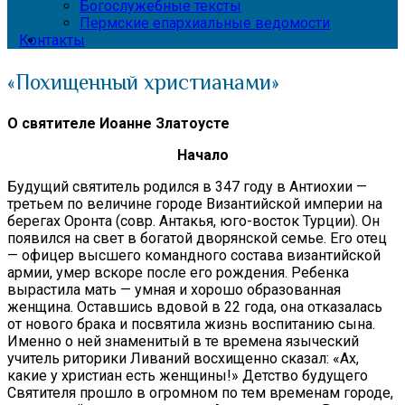
Богослужебные тексты
Пермские епархиальные ведомости
Контакты
«Похищенный христианами»
О святителе Иоанне Златоусте
Начало
Будущий святитель родился в 347 году в Антиохии —
третьем по величине городе Византийской империи на
берегах Оронта (совр. Антакья, юго-восток Турции). Он
появился на свет в богатой дворянской семье. Его отец
— офицер высшего командного состава византийской
армии, умер вскоре после его рождения. Ребенка
вырастила мать — умная и хорошо образованная
женщина. Оставшись вдовой в 22 года, она отказалась
от нового брака и посвятила жизнь воспитанию сына.
Именно о ней знаменитый в те времена языческий
учитель риторики Ливаний восхищенно сказал: «Ах,
какие у христиан есть женщины!» Детство будущего
Святителя прошло в огромном по тем временам городе,