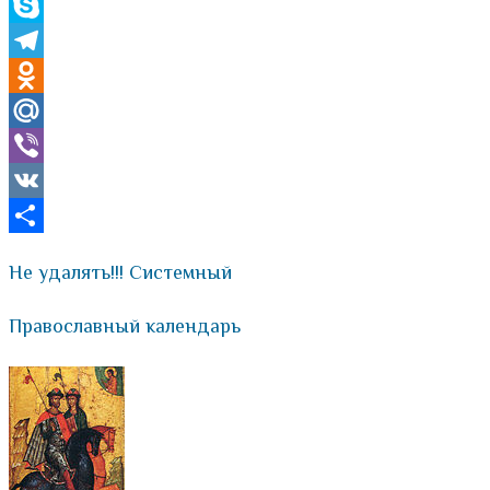
WhatsApp
Skype
Telegram
Odnoklassniki
Mail.Ru
Viber
VK
Отправить
Не удалять!!! Системный
Православный календарь