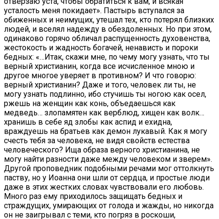
отверзаю уста, чтобы обратиться к вам, и всякая
усталость меня покидает». Пастырь вступался за
обиженных и неимущих, утешал тех, кто потерял близких
людей, и вселял надежду в обездоленных. Но при этом,
одинаково горячо обличал распущенность духовенства,
жестокость и жадность богачей, ненависть и пороки
бедных: «…Итак, скажи мне, по чему могу узнать, что ты
верный христианин, когда все исчисленное мною и
другое многое уверяет в противном? И что говорю:
верный христианин? Даже и того, человек ли ты, не
могу узнать подлинно, ибо стучишь ты ногою как осел,
ржешь на женщин как конь, объедаешься как
медведь… злопамятен как верблюд, хищен как волк…
хранишь в себе яд злобы как аспид и ехидна,
враждуешь на братьев как демон лукавый. Как я могу
счесть тебя за человека, не видя свойств естества
человеческого? Ища образа верного христианина, не
могу найти разности даже между человеком и зверем».
Другой проповедник подобными речами мог оттолкнуть
паству, но у Иоанна они шли от сердца, и простые люди
даже в этих жестких словах чувствовали его любовь.
Много раз ему приходилось защищать бедных и
страждущих, умирающих от голода и жажды, но никогда
он не заигрывал с теми, кто погряз в роскоши,