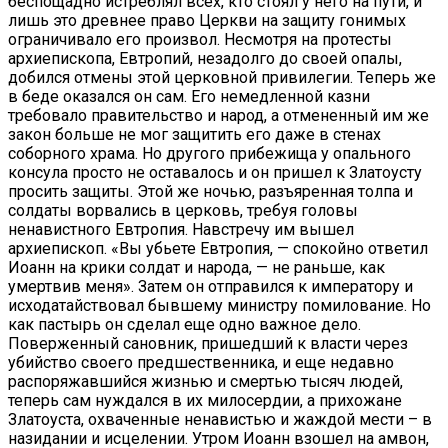
беспощадно истреблял всех, кто стоял у него на пути, и
лишь это древнее право Церкви на защиту гонимых
ограничивало его произвол. Несмотря на протесты
архиепископа, Евтропий, незадолго до своей опалы,
добился отмены этой церковной привилегии. Теперь же
в беде оказался он сам. Его немедленной казни
требовало правительство и народ, а отмененный им же
закон больше не мог защитить его даже в стенах
соборного храма. Но другого прибежища у опального
консула просто не оставалось и он пришел к Златоусту
просить защиты. Этой же ночью, разъяренная толпа и
солдаты ворвались в церковь, требуя головы
ненавистного Евтропия. Навстречу им вышел
архиепископ. «Вы убьете Евтропия, — спокойно ответил
Иоанн на крики солдат и народа, — не раньше, как
умертвив меня». Затем он отправился к императору и
исходатайствовал бывшему министру помилование. Но
как пастырь он сделал еще одно важное дело.
Поверженный сановник, пришедший к власти через
убийство своего предшественника, и еще недавно
распоряжавшийся жизнью и смертью тысяч людей,
теперь сам нуждался в их милосердии, а прихожане
Златоуста, охваченные ненавистью и жаждой мести – в
назидании и исцелении. Утром Иоанн взошел на амвон,