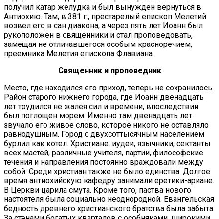
получил катар желудка и был вынужден вернуться в
Антиохию. Там, в 381 г., престарелый епископ Мелетий
возвел его в сан диакона, а через пять лет Иоанн был
рукоположен в священники и стал проповедовать,
замещая не отличавшегося особым красноречием,
преемника Мелетия епископа Флавиана.
Священник и проповедник
Место, где находился его приход, теперь не сохранилось.
Район старого нижнего города, где Иоанн двенадцать
лет трудился не жалея сил и времени, впоследствии
был поглощен морем. Именно там двенадцать лет
звучало его живое слово, которое никого не оставляло
равнодушным. Город с двухсоттысячным населением
бурлил как котел. Христиане, иудеи, язычники, сектанты
всех мастей, различные учителя, партии, философские
течения и направления постоянно враждовали между
собой. Среди христиан также не было единства. Долгое
время антиохийскую кафедру занимали еретики-ариане.
В Церкви царила смута. Кроме того, паства нового
настоятеля была социально неоднородной. Евангельская
бедность древнего христианского братства была забыта.
За стенами богатых кварталов с особняками, широкими