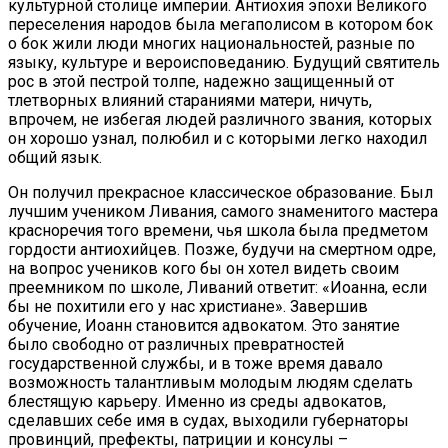
культурной столице империи. Антиохия эпохи Великого
переселения народов была мегаполисом в котором бок
о бок жили люди многих национальностей, разные по
языку, культуре и вероисповеданию. Будущий святитель
рос в этой пестрой толпе, надежно защищенный от
тлетворных влияний стараниями матери, ничуть,
впрочем, не избегая людей различного звания, которых
он хорошо узнал, полюбил и с которыми легко находил
общий язык.
Он получил прекрасное классическое образование. Был
лучшим учеником Ливания, самого знаменитого мастера
красноречия того времени, чья школа была предметом
гордости антиохийцев. Позже, будучи на смертном одре,
на вопрос учеников кого бы он хотел видеть своим
преемником по школе, Ливаний ответит: «Иоанна, если
бы не похитили его у нас христиане». Завершив
обучение, Иоанн становится адвокатом. Это занятие
было свободно от различных превратностей
государственной службы, и в тоже время давало
возможность талантливым молодым людям сделать
блестящую карьеру. Именно из среды адвокатов,
сделавших себе имя в судах, выходили губернаторы
провинций, префекты, патриции и консулы –