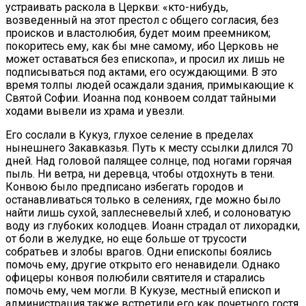
устраивать раскола в Церкви: «кто-нибудь,
возведенный на этот престол с общего согласия, без
происков и властолюбия, будет моим преемником;
покоритесь ему, как бы мне самому, ибо Церковь не
может оставаться без епископа», и просил их лишь не
подписываться под актами, его осуждающими. В это
время толпы людей осаждали здания, примыкающие к
Святой Софии. Иоанна под конвоем солдат тайными
ходами вывели из храма и увезли.
Его сослали в Кукуз, глухое селение в пределах
нынешнего Закавказья. Путь к месту ссылки длился 70
дней. Над головой палящее солнце, под ногами горячая
пыль. Ни ветра, ни деревца, чтобы отдохнуть в тени.
Конвою было предписано избегать городов и
останавливаться только в селениях, где можно было
найти лишь сухой, заплесневелый хлеб, и солоноватую
воду из глубоких колодцев. Иоанн страдал от лихорадки,
от боли в желудке, но еще больше от трусости
собратьев и злобы врагов. Одни епископы боялись
помочь ему, другие открыто его ненавидели. Однако
офицеры конвоя полюбили святителя и старались
помочь ему, чем могли. В Кукузе, местный епископ и
администрация также встретили его как почетного гостя.