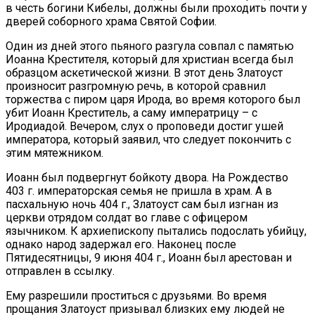
в честь богини Кибелы, должны были проходить почти у
дверей соборного храма Святой Софии.
Один из дней этого пьяного разгула совпал с памятью
Иоанна Крестителя, который для христиан всегда был
образцом аскетической жизни. В этот день Златоуст
произносит разгромную речь, в которой сравнил
торжества с пиром царя Ирода, во время которого был
убит Иоанн Креститель, а саму императрицу – с
Иродиадой. Вечером, слух о проповеди достиг ушей
императора, который заявил, что следует покончить с
этим мятежником.
Иоанн был подвергнут бойкоту двора. На Рождество
403 г. императорская семья не пришла в храм. А в
пасхальную ночь 404 г., Златоуст сам был изгнан из
церкви отрядом солдат во главе с офицером
язычником. К архиепископу пытались подослать убийцу,
однако народ задержал его. Наконец после
Пятидесятницы, 9 июня 404 г., Иоанн был арестован и
отправлен в ссылку.
Ему разрешили проститься с друзьями. Во время
прощания Златоуст призывал близких ему людей не