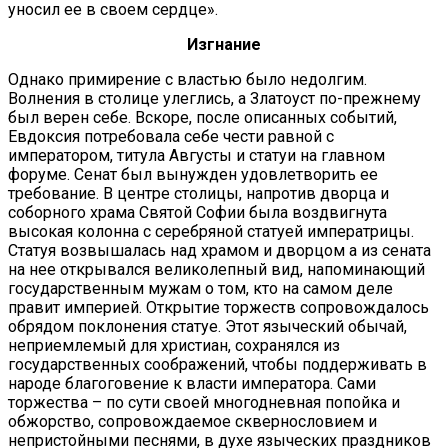
уносил ее в своем сердце».
Изгнание
Однако примирение с властью было недолгим.
Волнения в столице улеглись, а Златоуст по-прежнему
был верен себе. Вскоре, после описанных событий,
Евдоксия потребовала себе чести равной с
императором, титула Августы и статуи на главном
форуме. Сенат был вынужден удовлетворить ее
требование. В центре столицы, напротив дворца и
соборного храма Святой Софии была воздвигнута
высокая колонна с серебряной статуей императрицы.
Статуя возвышалась над храмом и дворцом а из сената
на нее открывался великолепный вид, напоминающий
государственным мужам о том, кто на самом деле
правит империей. Открытие торжеств сопровождалось
обрядом поклонения статуе. Этот языческий обычай,
неприемлемый для христиан, сохранялся из
государственных соображений, чтобы поддерживать в
народе благоговение к власти императора. Сами
торжества – по сути своей многодневная попойка и
обжорство, сопровождаемое сквернословием и
непристойными песнями, в духе языческих праздников