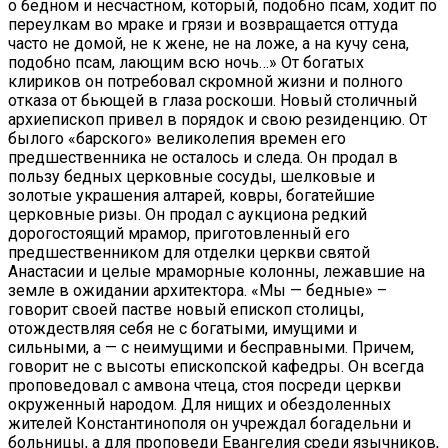
о бедном и несчастном, который, подобно псам, ходит по
переулкам во мраке и грязи и возвращается оттуда
часто не домой, не к жене, не на ложе, а на кучу сена,
подобно псам, лающим всю ночь…» От богатых
клириков он потребовал скромной жизни и полного
отказа от бьющей в глаза роскоши. Новый столичный
архиепископ привел в порядок и свою резиденцию. От
былого «барского» великолепия времен его
предшественника не осталось и следа. Он продал в
пользу бедных церковные сосуды, шелковые и
золотые украшения алтарей, ковры, богатейшие
церковные ризы. Он продал с аукциона редкий
дорогостоящий мрамор, приготовленный его
предшественником для отделки церкви святой
Анастасии и целые мраморные колонны, лежавшие на
земле в ожидании архитектора. «Мы — бедные» –
говорит своей пастве новый епископ столицы,
отождествляя себя не с богатыми, имущими и
сильными, а — с неимущими и бесправными. Причем,
говорит не с высоты епископской кафедры. Он всегда
проповедовал с амвона чтеца, стоя посреди церкви
окруженный народом. Для нищих и обездоленных
жителей Константинополя он учреждал богадельни и
больницы, а для проповеди Евангелия среди язычников,