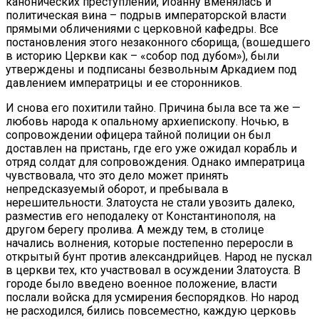
канонических преступлений, Иоанну вменялась и
политическая вина – подрыв императорской власти
прямыми обличениями с церковной кафедры. Все
постановления этого незаконного сборища, (вошедшего
в историю Церкви как – «собор под дубом»), были
утверждены и подписаны безвольным Аркадием под
давлением императрицы и ее сторонников.
И снова его похитили тайно. Причина была все та же —
любовь народа к опальному архиепископу. Ночью, в
сопровождении офицера тайной полиции он был
доставлен на пристань, где его уже ожидал корабль и
отряд солдат для сопровождения. Однако императрица
чувствовала, что это дело может принять
непредсказуемый оборот, и пребывала в
нерешительности. Златоуста не стали увозить далеко,
разместив его неподалеку от Константинополя, на
другом берегу пролива. А между тем, в столице
начались волнения, которые постепенно переросли в
открытый бунт против александрийцев. Народ не пускал
в церкви тех, кто участвовал в осуждении Златоуста. В
городе было введено военное положение, власти
послали войска для усмирения беспорядков. Но народ
не расходился, бились повсеместно, каждую церковь