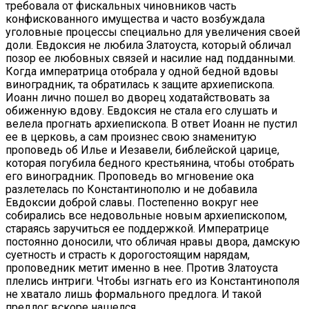
требовала от фискальных чиновников часть
конфискованного имущества и часто возбуждала
уголовные процессы специально для увеличения своей
доли. Евдоксия не любила Златоуста, который обличал
позор ее любовных связей и насилие над подданными.
Когда императрица отобрала у одной бедной вдовы
виноградник, та обратилась к защите архиепископа.
Иоанн лично пошел во дворец ходатайствовать за
обиженную вдову. Евдоксия не стала его слушать и
велела прогнать архиепископа. В ответ Иоанн не пустил
ее в церковь, а сам произнес свою знаменитую
проповедь об Илье и Иезавели, библейской царице,
которая погубила бедного крестьянина, чтобы отобрать
его виноградник. Проповедь во мгновение ока
разлетелась по Константинополю и не добавила
Евдоксии доброй славы. Постепенно вокруг нее
собирались все недовольные новым архиепископом,
стараясь заручиться ее поддержкой. Императрице
постоянно доносили, что обличая нравы двора, дамскую
суетность и страсть к дорогостоящим нарядам,
проповедник метит именно в нее. Против Златоуста
плелись интриги. Чтобы изгнать его из Константинополя
не хватало лишь формального предлога. И такой
предлог вскоре нашелся.