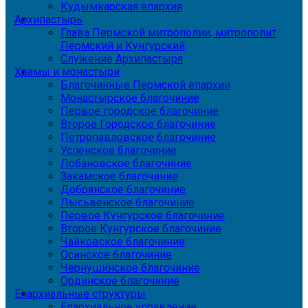
Кудымкарская епархия
Архипастырь
Глава Пермской митрополии, митрополит
Пермский и Кунгурский
Служение Архипастыря
Храмы и монастыри
Благочинные Пермской епархии
Монастырское благочиние
Первое городское благочиние
Второе Городское благочиние
Петропавловское благочиние
Успенское благочиние
Лобановское благочиние
Закамское благочиние
Добрянское благочиние
Лысьвенское благочиние
Первое Кунгурское благочиние
Второе Кунгурское благочиние
Чайковское благочиние
Осинское благочиние
Чернушинское благочиние
Ординское благочиние
Епархиальные структуры
Епархиальное управление