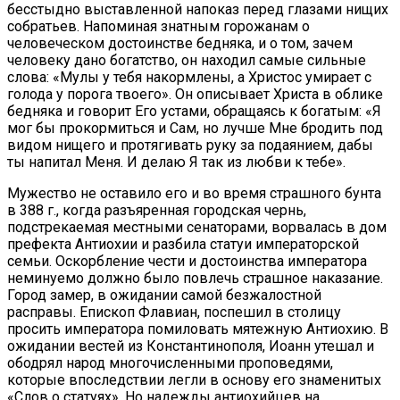
бесстыдно выставленной напоказ перед глазами нищих
собратьев. Напоминая знатным горожанам о
человеческом достоинстве бедняка, и о том, зачем
человеку дано богатство, он находил самые сильные
слова: «Мулы у тебя накормлены, а Христос умирает с
голода у порога твоего». Он описывает Христа в облике
бедняка и говорит Его устами, обращаясь к богатым: «Я
мог бы прокормиться и Сам, но лучше Мне бродить под
видом нищего и протягивать руку за подаянием, дабы
ты напитал Меня. И делаю Я так из любви к тебе».
Мужество не оставило его и во время страшного бунта
в 388 г., когда разъяренная городская чернь,
подстрекаемая местными сенаторами, ворвалась в дом
префекта Антиохии и разбила статуи императорской
семьи. Оскорбление чести и достоинства императора
неминуемо должно было повлечь страшное наказание.
Город замер, в ожидании самой безжалостной
расправы. Епископ Флавиан, поспешил в столицу
просить императора помиловать мятежную Антиохию. В
ожидании вестей из Константинополя, Иоанн утешал и
ободрял народ многочисленными проповедями,
которые впоследствии легли в основу его знаменитых
«Слов о статуях». Но надежды антиохийцев на