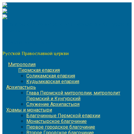
Перейти
к
содержимому
По благословению митрополита Пермского и Кунгурского
Игнатия
Пермская митрополия
Русской Православной церкви
Митрополия
Пермская епархия
Соликамская епархия
Кудымкарская епархия
Архипастырь
Глава Пермской митрополии, митрополит
Пермский и Кунгурский
Служение Архипастыря
Храмы и монастыри
Благочинные Пермской епархии
Монастырское благочиние
Первое городское благочиние
Второе Городское благочиние