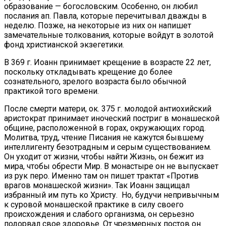
образование — богословским. Особенно, он любил
послания ап. Павла, которые перечитывал дважды в
неделю. Позже, на некоторые из них он напишет
замечательные толкования, которые войдут в золотой
фонд христианской экзегетики.
В 369 г. Иоанн принимает крещение в возрасте 22 лет,
поскольку откладывать крещение до более
сознательного, зрелого возраста было обычной
практикой того времени.
После смерти матери, ок. 375 г. молодой антиохийский
аристократ принимает иноческий постриг в монашеской
общине, расположенной в горах, окружающих город.
Молитва, труд, чтение Писания не кажутся бывшему
интеллигенту безотрадным и серым существованием.
Он уходит от жизни, чтобы найти Жизнь, он бежит из
мира, чтобы обрести Мир. В монастыре он не выпускает
из рук перо. Именно там он пишет трактат «Против
врагов монашеской жизни». Так Иоанн защищал
избранный им путь ко Христу. Но, будучи непривычным
к суровой монашеской практике в силу своего
происхождения и слабого организма, он серьезно
подорвал свое здоровье. От чрезмерных постов он