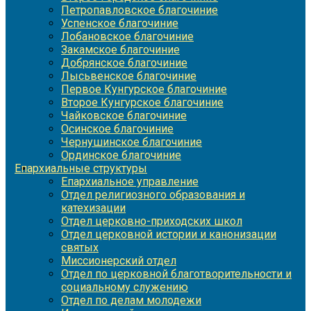
Петропавловское благочиние
Успенское благочиние
Лобановское благочиние
Закамское благочиние
Добрянское благочиние
Лысьвенское благочиние
Первое Кунгурское благочиние
Второе Кунгурское благочиние
Чайковское благочиние
Осинское благочиние
Чернушинское благочиние
Ординское благочиние
Епархиальные структуры
Епархиальное управление
Отдел религиозного образования и
катехизации
Отдел церковно-приходских школ
Отдел церковной истории и канонизации
святых
Миссионерский отдел
Отдел по церковной благотворительности и
социальному служению
Отдел по делам молодежи