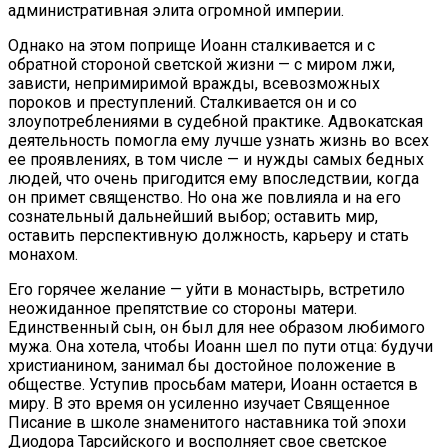
административная элита огромной империи.
Однако на этом поприще Иоанн сталкивается и с
обратной стороной светской жизни — с миром лжи,
зависти, непримиримой вражды, всевозможных
пороков и преступлений. Сталкивается он и со
злоупотреблениями в судебной практике. Адвокатская
деятельность помогла ему лучше узнать жизнь во всех
ее проявлениях, в том числе — и нужды самых бедных
людей, что очень пригодится ему впоследствии, когда
он примет священство. Но она же повлияла и на его
сознательный дальнейший выбор; оставить мир,
оставить перспективную должность, карьеру и стать
монахом.
Его горячее желание — уйти в монастырь, встретило
неожиданное препятствие со стороны матери.
Единственный сын, он был для нее образом любимого
мужа. Она хотела, чтобы Иоанн шел по пути отца: будучи
христианином, занимал бы достойное положение в
обществе. Уступив просьбам матери, Иоанн остается в
миру. В это время он усиленно изучает Священное
Писание в школе знаменитого наставника той эпохи
Диодора Тарсийского и восполняет свое светское