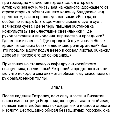
при громадном стечении народа велел открыть
алтарную завесу и, указывая на жалкого, дрожащего от
страха старика, обхватившего колонну балдахина над
престолом, начал проповедь словами: «Всегда, но
особенно теперь благовременно сказать: суета сует,
всяческая суета. Где теперь пышная обстановка
консульства? Где блестящие светильники? Где
рукоплескания и ликования, пиршества и праздники?
Где венки и завесы? Где городской шум и хвалебные
крики на конских бегах и льстивые речи зрителей? Все
это прошло: вдруг подул ветер и сорвал листья, обнажил
дерево и потряс его до основания…».
Приглашая на столичную кафедру антиохийского
священника, всесильный Евтропий и предположить не
мог, что вскоре и сам окажется обязан ему спасением от
рук разъяренной толпы.
Опала
После падения Евтропия, всю силу власти в Византии
взяла императрица Евдоксия, женщина властолюбивая,
ненасытная в любовных похождениях и в своей страсти
к золоту. Беспощадно обирая беззащитных горожан, она