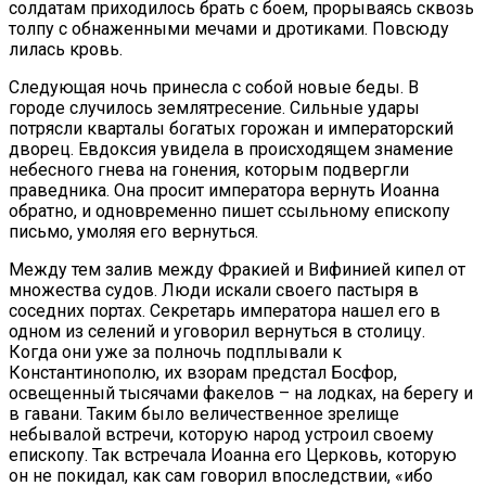
солдатам приходилось брать с боем, прорываясь сквозь
толпу с обнаженными мечами и дротиками. Повсюду
лилась кровь.
Следующая ночь принесла с собой новые беды. В
городе случилось землятресение. Сильные удары
потрясли кварталы богатых горожан и императорский
дворец. Евдоксия увидела в происходящем знамение
небесного гнева на гонения, которым подвергли
праведника. Она просит императора вернуть Иоанна
обратно, и одновременно пишет ссыльному епископу
письмо, умоляя его вернуться.
Между тем залив между Фракией и Вифинией кипел от
множества судов. Люди искали своего пастыря в
соседних портах. Секретарь императора нашел его в
одном из селений и уговорил вернуться в столицу.
Когда они уже за полночь подплывали к
Константинополю, их взорам предстал Босфор,
освещенный тысячами факелов – на лодках, на берегу и
в гавани. Таким было величественное зрелище
небывалой встречи, которую народ устроил своему
епископу. Так встречала Иоанна его Церковь, которую
он не покидал, как сам говорил впоследствии, «ибо