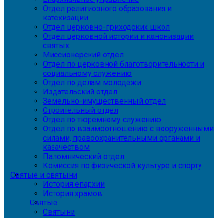
Отдел религиозного образования и
катехизации
Отдел церковно-приходских школ
Отдел церковной истории и канонизации
святых
Миссионерский отдел
Отдел по церковной благотворительности и
социальному служению
Отдел по делам молодежи
Издательский отдел
Земельно-имущественный отдел
Строительный отдел
Отдел по тюремному служению
Отдел по взаимоотношению с вооруженными
силами, правоохранительными органами и
казачеством
Паломнический отдел
Комиссия по физической культуре и спорту
Святые и святыни
История епархии
История храмов
Святые
Святыни