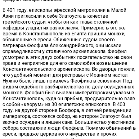
В 401 году, епископы эфесской митрополии в Малой
Азии пригласили к себе Златоуста в качестве
третейского судьи, чтобы он как глава столичной
кафедры уладил их разногласия. Примерно в это же
время в Константинополь из Египта пришли монахи,
обвиненные в ереси. Обиженные судом своего
патриарха Феофила Александрийского, они искали
справедливости у столичного архиепископа. Феофил
усмотрел в этих двух событиях посягательство на свои
права и неприятное для его самолюбия возвышение
Константинопольского архиепископа. Во дворце поняли,
что удобный момент для расправы с Иоанном настал.
Нужно было лишь привлечь Феофила в союзники. Под
видом судебного разбирательства по делу осужденных
монахов, Феофил был вызван императорским указом в
Константинополь, куда он прибыл, предварительно взяв
с собой «кворум» из 30 египетских епископов. В 403
году, на другой стороне Босфора, в летней резиденции
императора, состоялся собор, на котором Златоуст был
заочно осужден и лишен сана. Большинство участников
собора составляли люди Феофила. Помимо обвинений в
ереси, продаже церковного имущества и прочих