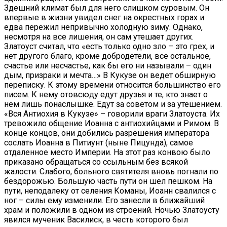
Здешний климат был для него слишком суровым. Он
впервые в жизни увидел снег на окрестных горах и
едва пережил непривычно холодную зиму. Однако,
несмотря на все лишения, он сам утешает других.
Златоуст считал, что «есть только одно зло – это грех, и
нет другого благо, кроме добродетели, все остальное,
счастье или несчастье, как бы его ни называли – один
дым, призраки и мечта…» В Кукузе он ведет обширную
переписку. К этому времени относится большинство его
писем. К нему отовсюду едут друзья и те, кто знает о
нем лишь понаслышке. Едут за советом и за утешением.
«Вся Антиохия в Кукузе» – говорили враги Златоуста. Их
тревожило общение Иоанна с антиохийцами и Римом. В
конце концов, они добились разрешения императора
сослать Иоанна в Питиунт (ныне Пицунда), самое
отдаленное место Империи. На этот раз конвою было
приказано обращаться со ссыльным без всякой
жалости. Слабого, больного святителя вновь погнали по
бездорожью. Большую часть пути он шел пешком. На
пути, неподалеку от селения Команы, Иоанн свалился с
ног – силы ему изменили. Его занесли в ближайший
храм и положили в одном из строений. Ночью Златоусту
явился мученик Василиск, в честь которого был