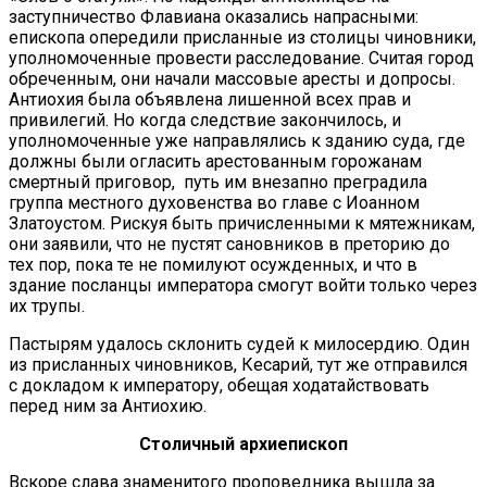
заступничество Флавиана оказались напрасными:
епископа опередили присланные из столицы чиновники,
уполномоченные провести расследование. Считая город
обреченным, они начали массовые аресты и допросы.
Антиохия была объявлена лишенной всех прав и
привилегий. Но когда следствие закончилось, и
уполномоченные уже направлялись к зданию суда, где
должны были огласить арестованным горожанам
смертный приговор, путь им внезапно преградила
группа местного духовенства во главе с Иоанном
Златоустом. Рискуя быть причисленными к мятежникам,
они заявили, что не пустят сановников в преторию до
тех пор, пока те не помилуют осужденных, и что в
здание посланцы императора смогут войти только через
их трупы.
Пастырям удалось склонить судей к милосердию. Один
из присланных чиновников, Кесарий, тут же отправился
с докладом к императору, обещая ходатайствовать
перед ним за Антиохию.
Столичный архиепископ
Вскоре слава знаменитого проповедника вышла за