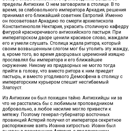
пределы Антиохии. О нем заговорили в столице. В то
время, за слабовольного императора Аркадия, решения
принимал его ближайший советник Евтропий. Именно
он посоветовал Аркадию по смерти архиепископа
Константинополя Нектария, украсить столичную кафедру
фигурой красноречивого антиохийского пастыря. При
императорском дворе ценили красивое слово, жаждали
его и умели слушать. Столица ждала ритора, который
своим возвышенным слогом мог бы утолить эту жажду,
а, кроме того, во время дворцовых церемоний изящно
прославлял бы императора и его ближайшее
окружение. Никому из придворных не могло тогда
прийти в голову, что вместо ритора к ним приедет
пастырь, и вместо угодливого Демосфена в столицу с
императорским курьером спешит несгибаемый
Златоуст.
Из Антиохии он был похищен тайно. Антиохийцы ни за
что не расстались бы с любимым проповедником
добровольно, а любое насилие могло привести к
мятежу. Поэтому генерал-губернатор восточных
провинций Астерий получил от императора секретное
распоряжение взять Иоанна хитростью. Иоанн был