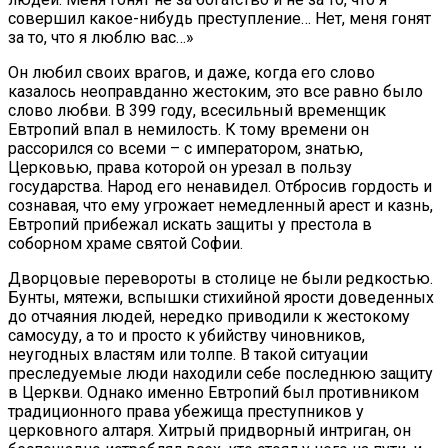
совершил какое-нибудь преступление… Нет, меня гонят
за то, что я люблю вас…»
Он любил своих врагов, и даже, когда его слово
казалось неоправданно жестоким, это все равно было
слово любви. В 399 году, всесильный временщик
Евтропий впал в немилость. К тому времени он
рассорился со всеми – с императором, знатью,
Церковью, права которой он урезал в пользу
государства. Народ его ненавидел. Отбросив гордость и
сознавая, что ему угрожает немедленный арест и казнь,
Евтропий прибежал искать защиты у престола в
соборном храме святой Софии.
Дворцовые перевороты в столице не были редкостью.
Бунты, мятежи, вспышки стихийной ярости доведенных
до отчаяния людей, нередко приводили к жестокому
самосуду, а то и просто к убийству чиновников,
неугодных властям или толпе. В такой ситуации
преследуемые люди находили себе последнюю защиту
в Церкви. Однако именно Евтропий был противником
традиционного права убежища преступников у
церковного алтаря. Хитрый придворный интриган, он