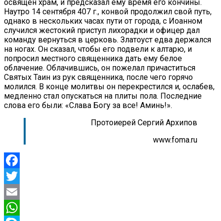
освящен храм, и предсказал ему время его кончины.
Наутро 14 сентября 407 г., конвой продолжил свой путь,
однако в нескольких часах пути от города, с Иоанном
случился жестокий приступ лихорадки и офицер дал
команду вернуться в церковь. Златоуст едва держался
на ногах. Он сказал, чтобы его подвели к алтарю, и
попросил местного священника дать ему белое
облачение. Облачившись, он пожелал причаститься
Святых Таин из рук священника, после чего горячо
молился. В конце молитвы он перекрестился и, ослабев,
медленно стал опускаться на плиты пола. Последние
слова его были: «Слава Богу за все! Аминь!».
Протоиерей Сергий Архипов
www.foma.ru
Facebook
Twitter
Email