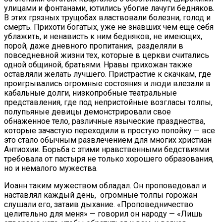
улицами и фонтанами, ютились убогие лачуги бедняков.
В этих грязных трущобах властвовали болезни, голод и
смерть. Прихоти богатых, уже не знавших чем еще себя
ублажить, и ненависть к ним бедняков, не имеющих,
порой, даже дневного пропитания, разделяли в
повседневной жизни тех, которые в церкви считались
одной общиной, братьями. Нравы прихожан также
оставляли желать лучшего. Пристрастие к скачкам, где
проигрывались огромные состояния и люди влезали в
кабальные долги, низкопробные театральные
представления, где под непристойные возгласы толпы,
полупьяные девицы демонстрировали свое
обнаженное тело, различные языческие празднества,
которые зачастую переходили в простую попойку — все
это стало обычным развлечением для многих христиан
Антиохии. Борьба с этими нравственными бедствиями
требовала от пастыря не только хорошего образования,
но и немалого мужества.
Иоанн таким мужеством обладал. Он проповедовал и
наставлял каждый день, огромные толпы горожан
слушали его, затаив дыхание. «Проповедничество
целительно для меня» — говорил он народу — «Лишь