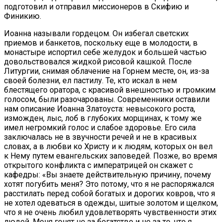
подготовил и отправил миссионеров в Скифию и
Финикию.
Иоанна называли гордецом. Он избегал светских
приемов и банкетов, поскольку еще в молодости, в
монастыре испортил себе желудок и большей частью
довольствовался жидкой рисовой кашкой. После
Литургии, снимая облачение на Горнем месте, он, из-за
своей болезни, ел пастилу. Те, кто искал в нем
блестящего оратора, с красивой внешностью и громким
голосом, были разочарованы. Современники оставили
нам описание Иоанна Златоуста: невысокого роста,
изможден, лыс, лоб в глубоких морщинах, к тому же
имел негромкий голос и слабое здоровье. Его сила
заключалась не в звучности речей и не в красивых
словах, а в любви ко Христу и к людям, которых он вел
к Нему путем евангельских заповедей. Позже, во время
открытого конфликта с императрицей он скажет с
кафедры: «Вы знаете действительную причину, почему
хотят погубить меня? Это потому, что я не распоряжался
расстилать перед собой богатых и дорогих ковров, что я
не хотел одеваться в одежды, шитые золотом и щелком,
что я не очень любил удовлетворять чувственности этих
людей. Меня гонят не за богатство и не за то, что я