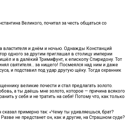
стантина Великого, почитал за честь общаться со
ла властителя и днём и ночью. Однажды Констанций
тор одного за другим приглашал в столицу империи
ишёл и в далёкий Тримифунт, к епископу Спиридону. Тот
ринял святителя… за нищего! Посмеялся над ним и даже
уса, и подставил под удар другую щёку. Тогда охранник
еннику великие почести и стал предлагать золото.
любовь, а ты даёшь мне золото, которое — причина всякого
анить у себя и не тратить на себя! Потому что, как только
сказал примерно так: «Чему ты удивляешься, брат?
Разве не предстанет он, как и другие, на Страшном суде?