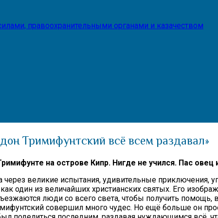
илами, правоохранительными органами и казачеством
ридон Тримифунтский всё всем раздавал»
римифунте на острове Кипр. Нигде не учился. Пас овец и
ка через великие испытания, удивительные приключения,
ся как один из величайших христианских святых. Его изобр
съезжаются люди со всего света, чтобы получить помощь, 
имифунтский совершил много чудес. Но ещё больше он прос
 был поделиться последним, раздавая нуждающимся всё, чт