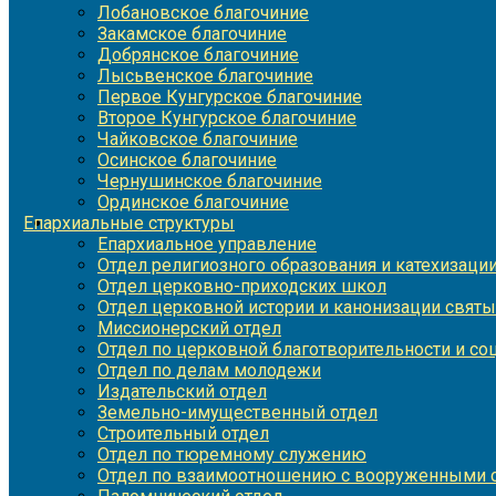
Лобановское благочиние
Закамское благочиние
Добрянское благочиние
Лысьвенское благочиние
Первое Кунгурское благочиние
Второе Кунгурское благочиние
Чайковское благочиние
Осинское благочиние
Чернушинское благочиние
Ординское благочиние
Епархиальные структуры
Епархиальное управление
Отдел религиозного образования и катехизаци
Отдел церковно-приходских школ
Отдел церковной истории и канонизации святы
Миссионерский отдел
Отдел по церковной благотворительности и с
Отдел по делам молодежи
Издательский отдел
Земельно-имущественный отдел
Строительный отдел
Отдел по тюремному служению
Отдел по взаимоотношению с вооруженными с