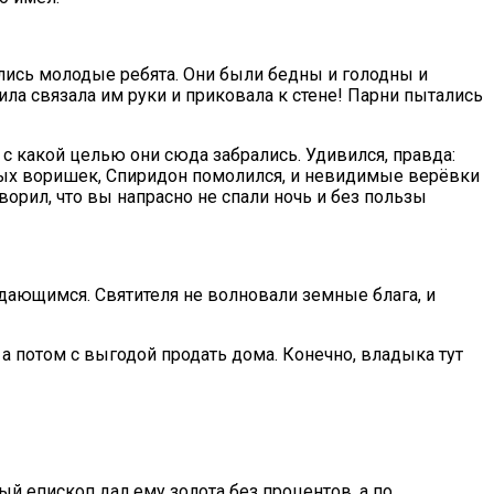
лись молодые ребята. Они были бедны и голодны и
ила связала им руки и приковала к стене! Парни пытались
 с какой целью они сюда забрались. Удивился, правда:
вых воришек, Спиридон помолился, и невидимые верёвки
ворил, что вы напрасно не спали ночь и без пользы
ждающимся. Святителя не волновали земные блага, и
а потом с выгодой продать дома. Конечно, владыка тут
ый епископ дал ему золота без процентов, а по