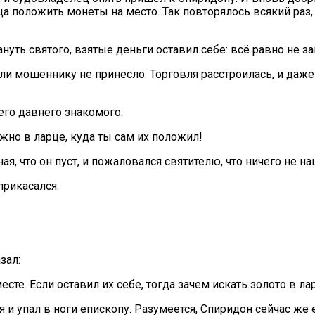
ца положить монеты на место. Так повторялось всякий раз,
нуть святого, взятые деньги оставил себе: всё равно не за
были мошеннику не принесло. Торговля расстроилась, и да
го давнего знакомого:
жно в ларце, куда ты сам их положил!
я, что он пуст, и пожаловался святителю, что ничего не на
прикасался.
зал:
сте. Если оставил их себе, тогда зачем искать золото в лар
и упал в ноги епископу. Разумеется, Спиридон сейчас же е