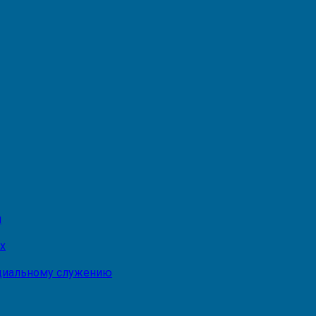
и
х
оциальному служению