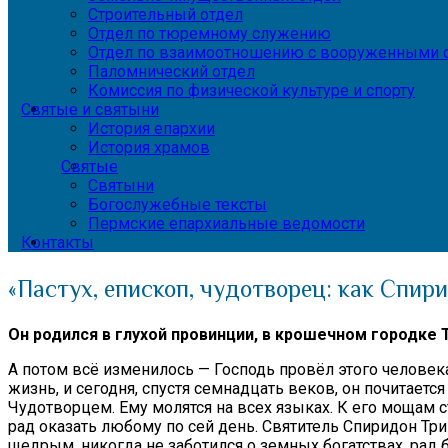
Строительный отдел
Отдел по тюремному служению
Отдел по взаимоотношению с вооруженными с
Паломнический отдел
Комиссия по физической культуре и спорту
Святые и святыни
История епархии
История храмов
Святые
Святыни
Богослужебные тексты
Пермские епархиальные ведомости
Контакты
«Пастух, епископ, чудотворец: как Спи
Он родился в глухой провинции, в крошечном городке Т
А потом всё изменилось — Господь провёл этого челове
жизнь, и сегодня, спустя семнадцать веков, он почитает
Чудотворцем. Ему молятся на всех языках. К его мощам 
рад оказать любому по сей день. Святитель Спиридон Тр
щедрым, никогда не заботился о земных богатствах, рад