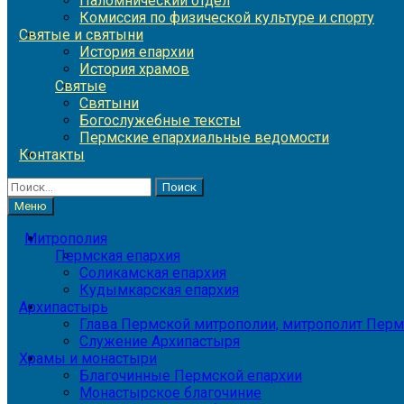
Паломнический отдел
Комиссия по физической культуре и спорту
Святые и святыни
История епархии
История храмов
Святые
Святыни
Богослужебные тексты
Пермские епархиальные ведомости
Контакты
Найти:
Меню
Митрополия
Пермская епархия
Соликамская епархия
Кудымкарская епархия
Архипастырь
Глава Пермской митрополии, митрополит Перм
Служение Архипастыря
Храмы и монастыри
Благочинные Пермской епархии
Монастырское благочиние