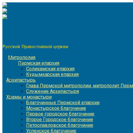
Перейти
к
содержимому
По благословению митрополита Пермского и Кунгурского 
Пермская митрополия
Русской Православной церкви
Митрополия
Пермская епархия
Соликамская епархия
Кудымкарская епархия
Архипастырь
Глава Пермской митрополии, митрополит Перм
Служение Архипастыря
Храмы и монастыри
Благочинные Пермской епархии
Монастырское благочиние
Первое городское благочиние
Второе Городское благочиние
Петропавловское благочиние
Успенское благочиние