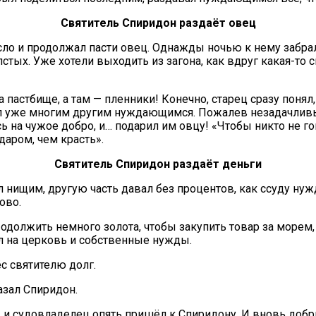
Святитель Спиридон раздаёт овец
сло и продолжал пасти овец. Однажды ночью к нему забра
тых. Уже хотели выходить из загона, как вдруг какая-то с
пастбище, а там — пленники! Конечно, старец сразу понял,
авал уже многим другим нуждающимся. Пожалев незадачли
сь на чужое добро, и… подарил им овцу! «Чтобы никто не го
даром, чем красть».
Святитель Спиридон раздаёт деньги
л нищим, другую часть давал без процентов, как ссуду ну
ово.
олжить немного золота, чтобы закупить товар за морем, 
л на церковь и собственные нужды.
с святителю долг.
азал Спиридон.
и, и судовладелец опять пришёл к Спиридону. И вновь добр