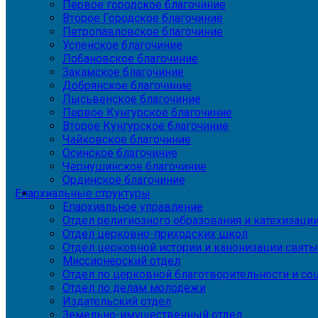
Первое городское благочиние
Второе Городское благочиние
Петропавловское благочиние
Успенское благочиние
Лобановское благочиние
Закамское благочиние
Добрянское благочиние
Лысьвенское благочиние
Первое Кунгурское благочиние
Второе Кунгурское благочиние
Чайковское благочиние
Осинское благочиние
Чернушинское благочиние
Ординское благочиние
Епархиальные структуры
Епархиальное управление
Отдел религиозного образования и катехизаци
Отдел церковно-приходских школ
Отдел церковной истории и канонизации святы
Миссионерский отдел
Отдел по церковной благотворительности и с
Отдел по делам молодежи
Издательский отдел
Земельно-имущественный отдел