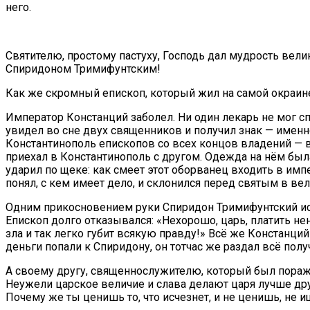
него.
Святителю, простому пастуху, Господь дал мудрость вели
Спиридоном Тримифунтским!
Как же скромный епископ, который жил на самой окраин
Император Констанций заболел. Ни один лекарь не мог с
увидел во сне двух священников и получил знак — именн
Константинополь епископов со всех концов владений — вс
приехал в Константинополь с другом. Одежда на нём была
ударил по щеке: как смеет этот оборванец входить в импе
понял, с кем имеет дело, и склонился перед святым в ве
Одним прикосновением руки Спиридон Тримифунтский исце
Епископ долго отказывался: «Нехорошо, царь, платить нен
зла и так легко губит всякую правду!» Всё же Констанций 
деньги попали к Спиридону, он тотчас же раздал всё пол
А своему другу, священнослужителю, который был пораж
Неужели царское величие и слава делают царя лучше друг
Почему же ты ценишь то, что исчезнет, и не ценишь, не и