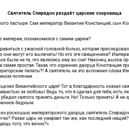
Святитель Спиридон раздаёт царские сокровища
кого пастыря. Сам император Византии Констанций, сын Кон
е империи, познакомился с самим царём?
правиться с ужасной головной болью, которая преследова
о они могут его вылечить! Но кто эти священники? Импера
е были не те, что являлись ему во сне! Наконец вызов пр
 самая простая. Такая, что охранник дворца Констанция п
раторские палаты?! А святитель на это вспомнил слова Иис
ликом почтении.
лил Византийского царя! Тот в благодарность оказал свящ
авистью за любовь! Ведь то, что я сделал для тебя, есть 
убедил святого принять деньги. Но! Только принять! А не хр
ученное бедным.
ен роскошью императорского дворца, святитель Спиридон 
их? Разве царь не умирает так же, как последний нищий? 
щещь того, что вечно?»