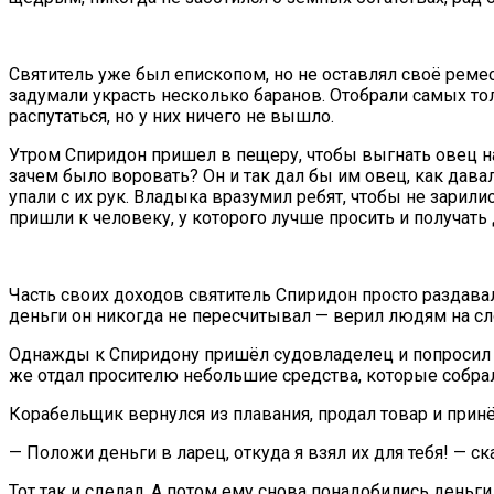
Святитель уже был епископом, но не оставлял своё реме
задумали украсть несколько баранов. Отобрали самых толс
распутаться, но у них ничего не вышло.
Утром Спиридон пришел в пещеру, чтобы выгнать овец на 
зачем было воровать? Он и так дал бы им овец, как д
упали с их рук. Владыка вразумил ребят, чтобы не зарили
пришли к человеку, у которого лучше просить и получать 
Часть своих доходов святитель Спиридон просто раздава
деньги он никогда не пересчитывал — верил людям на сл
Однажды к Спиридону пришёл судовладелец и попросил од
же отдал просителю небольшие средства, которые собра
Корабельщик вернулся из плавания, продал товар и принё
— Положи деньги в ларец, откуда я взял их для тебя! — ск
Тот так и сделал. А потом ему снова понадобились деньг