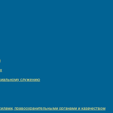
и
х
оциальному служению
илами, правоохранительными органами и казачеством