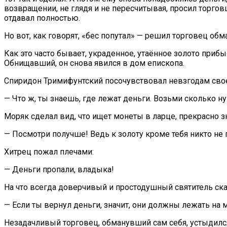
возвращении, не глядя и не пересчитывая, просил торгов
отдавал полностью.
Но вот, как говорят, «бес попутал» — решил торговец обма
Как это часто бывает, украденное, утаённое золото при
Обнищавший, он снова явился в дом епископа.
Спиридон Тримифунтский посочувствовал невзгодам свое
— Что ж, ты знаешь, где лежат деньги. Возьми сколько ну
Моряк сделал вид, что ищет монеты в ларце, прекрасно зна
— Посмотри получше! Ведь к золоту кроме тебя никто не 
Хитрец пожал плечами:
— Деньги пропали, владыка!
На что всегда доверчивый и простодушный святитель ска
— Если ты вернул деньги, значит, они должны лежать на ме
Незадачливый торговец, обманувший сам себя, устыдился 