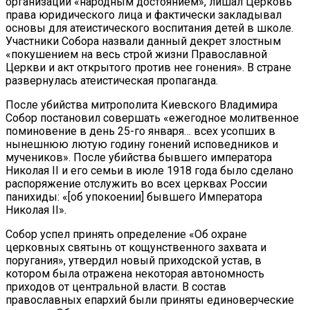
организаций «народным достоянием», лишал Церковь
права юридического лица и фактически закладывал
основы для атеистического воспитания детей в школе.
Участники Собора назвали данный декрет злостным
«покушением на весь строй жизни Православной
Церкви и акт открытого против нее гонения». В стране
развернулась атеистическая пропаганда.
После убийства митрополита Киевского Владимира
Собор постановил совершать «ежегодное молитвенное
поминовение в день 25-го января… всех усопших в
нынешнюю лютую годину гонений исповедников и
мучеников». После убийства бывшего императора
Николая II и его семьи в июле 1918 года было сделано
распоряжение отслужить во всех церквах России
панихиды: «[об упокоении] бывшего Императора
Николая II».
Собор успел принять определение «Об охране
церковных святынь от кощунственного захвата и
поругания», утвердил новый приходской устав, в
котором была отражена некоторая автономность
приходов от центральной власти. В состав
православных епархий были приняты единоверческие