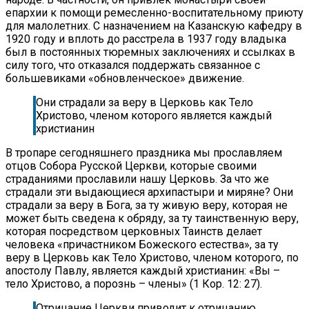
епархии к помощи ремесленно-воспитательному приюту
для малолетних. С назначением на Казанскую кафедру в
1920 году и вплоть до расстрела в 1937 году владыка
был в постоянных тюремных заключениях и ссылках в
силу того, что отказался поддержать связанное с
большевиками «обновленческое» движение.
Они страдали за веру в Церковь как Тело
Христово, членом которого является каждый
христианин
В тропаре сегодняшнего праздника мы прославляем
отцов Собора Русской Церкви, которые своими
страданиями прославили нашу Церковь. За что же
страдали эти выдающиеся архипастыри и миряне? Они
страдали за веру в Бога, за ту живую веру, которая не
может быть сведена к обряду, за ту таинственную веру,
которая посредством церковных Таинств делает
человека «причастником Божеского естества», за ту
веру в Церковь как Тело Христово, членом которого, по
апостолу Павлу, является каждый христианин: «Вы –
тело Христово, а порознь – члены» (1 Кор. 12: 27).
Отрицание Церкви приводит к отрицанию