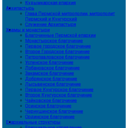
Кудымкарская епархия
Архипастырь
Глава Пермской митрополии, митрополит
Пермский и Кунгурский
Служение Архипастыря
Храмы и монастыри
Благочинные Пермской епархии
Монастырское благочиние
Первое городское благочиние
Второе Городское благочиние
Петропавловское благочиние
Успенское благочиние
Лобановское благочиние
Закамское благочиние
Добрянское благочиние
Лысьвенское благочиние
Первое Кунгурское благочиние
Второе Кунгурское благочиние
Чайковское благочиние
Осинское благочиние
Чернушинское благочиние
Ординское благочиние
Епархиальные структуры
Епархиальное управление