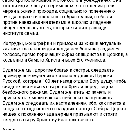
свою кротость нравов и стойкость в убеждениях. Они
хотели идти в ногу со временем в отношении роли
мирян в жизни приходов, социального попечения о
нуждающихся и школьного образования, но были
против навязывания атеизма в школах и падения
общественных устоев, которые вели к распаду
института семьи.
Их труды, монографии и примеры из жизни актуальны
как никогда в наши дни, когда все больше раздается
голосов, прямо порочащих образ священства и Церкви, а
косвенно и Самого Христа и всех Его учеников.
Будем же мы, дорогие братья и сестры, следовать
примеру новомучеников и исповедников Церкви
Русской, которые 100 лет назад отдали Богу душу, чтобы
свидетельствовать о вере во Христа перед лицом
безбожного режима. Будем же чтить их память и
призывать в молитвах как небесных заступников.
Будем же следовать их наставлениям, ибо, как поется в
кондаке сегодняшнего праздника, «отцы Собора Церкве
нашея к покаянию чада верныя призывают и стояти
твердо за веру Христову благословляют».
Аминь.