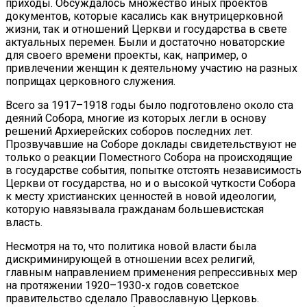
приходы. Обсуждалось множество иных проектов
документов, которые касались как внутрицерковной
жизни, так и отношений Церкви и государства в свете
актуальных перемен. Были и достаточно новаторские
для своего времени проекты, как, например, о
привлечении женщин к деятельному участию на разных
поприщах церковного служения.
Всего за 1917–1918 годы было подготовлено около ста
деяний Собора, многие из которых легли в основу
решений Архиерейских соборов последних лет.
Прозвучавшие на Соборе доклады свидетельствуют не
только о реакции Поместного Собора на происходящие
в государстве события, попытке отстоять независимость
Церкви от государства, но и о высокой чуткости Собора
к месту христианских ценностей в новой идеологии,
которую навязывала гражданам большевистская
власть.
Несмотря на то, что политика новой власти была
дискриминирующей в отношении всех религий,
главным направлением применения репрессивных мер
на протяжении 1920–1930-х годов советское
правительство сделало Православную Церковь.