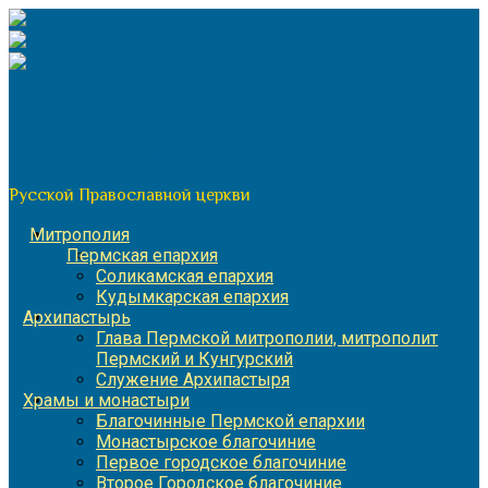
Перейти
к
содержимому
По благословению митрополита Пермского и Кунгурского
Игнатия
Пермская митрополия
Русской Православной церкви
Митрополия
Пермская епархия
Соликамская епархия
Кудымкарская епархия
Архипастырь
Глава Пермской митрополии, митрополит
Пермский и Кунгурский
Служение Архипастыря
Храмы и монастыри
Благочинные Пермской епархии
Монастырское благочиние
Первое городское благочиние
Второе Городское благочиние