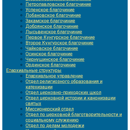
Петропавловское благочиние
Успенское благочиние
Лобановское благочиние
Закамское благочиние
Добрянское благочиние
Лысьвенское благочиние
Первое Кунгурское благочиние
Второе Кунгурское благочиние
Чайковское благочиние
Осинское благочиние
Чернушинское благочиние
Ординское благочиние
Епархиальные структуры
Епархиальное управление
Отдел религиозного образования и
катехизации
Отдел церковно-приходских школ
Отдел церковной истории и канонизации
святых
Миссионерский отдел
Отдел по церковной благотворительности и
социальному служению
Отдел по делам молодежи