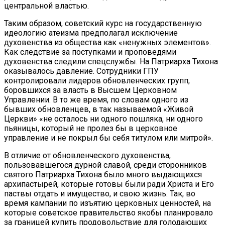
центральной властью.
Таким образом, советский курс на государственную
идеологию атеизма предполагал исключение
духовенства из общества как «ненужных элементов».
Как следствие за поступками и проповедями
духовенства следили спецслужбы. На Патриарха Тихона
оказывалось давление. Сотрудники ГПУ
контролировали лидеров обновленческих групп,
боровшихся за власть в Высшем Церковном
Управлении. В то же время, по словам одного из
бывших обновленцев, в так называемой «Живой
Церкви» «не осталось ни одного пошляка, ни одного
пьяницы, который не пролез бы в церковное
управление и не покрыл бы себя титулом или митрой».
В отличие от обновленческого духовенства,
пользовавшегося дурной славой, среди сторонников
святого Патриарха Тихона было много выдающихся
архипастырей, которые готовы были ради Христа и Его
паствы отдать и имущество, и свою жизнь. Так, во
время кампании по изъятию церковных ценностей, на
которые советское правительство якобы планировало
за границей купить продовольствие для голодающих