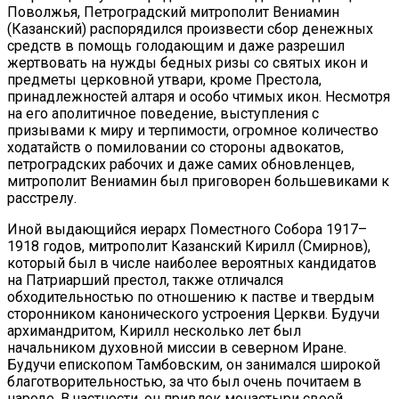
Поволжья, Петроградский митрополит Вениамин
(Казанский) распорядился произвести сбор денежных
средств в помощь голодающим и даже разрешил
жертвовать на нужды бедных ризы со святых икон и
предметы церковной утвари, кроме Престола,
принадлежностей алтаря и особо чтимых икон. Несмотря
на его аполитичное поведение, выступления с
призывами к миру и терпимости, огромное количество
ходатайств о помиловании со стороны адвокатов,
петроградских рабочих и даже самих обновленцев,
митрополит Вениамин был приговорен большевиками к
расстрелу.
Иной выдающийся иерарх Поместного Собора 1917–
1918 годов, митрополит Казанский Кирилл (Смирнов),
который был в числе наиболее вероятных кандидатов
на Патриарший престол, также отличался
обходительностью по отношению к пастве и твердым
сторонником канонического устроения Церкви. Будучи
архимандритом, Кирилл несколько лет был
начальником духовной миссии в северном Иране.
Будучи епископом Тамбовским, он занимался широкой
благотворительностью, за что был очень почитаем в
народе. В частности, он привлек монастыри своей