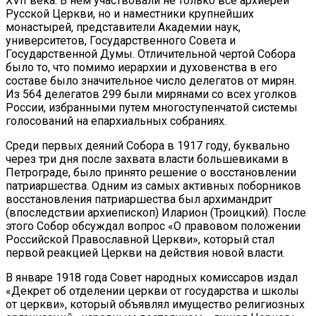
XVII века. В нем участвовали не только все архиереи
Русской Церкви, но и наместники крупнейших
монастырей, представители Академии наук,
университетов, Государственного Совета и
Государственной Думы. Отличительной чертой Собора
было то, что помимо иерархии и духовенства в его
составе было значительное число делегатов от мирян.
Из 564 делегатов 299 были мирянами со всех уголков
России, избранными путем многоступенчатой системы
голосований на епархиальных собраниях.
Среди первых деяний Собора в 1917 году, буквально
через три дня после захвата власти большевиками в
Петрограде, было принято решение о восстановлении
патриаршества. Одним из самых активных поборников
восстановления патриаршества был архимандрит
(впоследствии архиепископ) Иларион (Троицкий). После
этого Собор обсуждал вопрос «О правовом положении
Российской Православной Церкви», который стал
первой реакцией Церкви на действия новой власти.
В январе 1918 года Совет народных комиссаров издал
«Декрет об отделении церкви от государства и школы
от церкви», который объявлял имущество религиозных