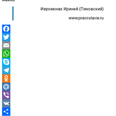
Иеромонах Ириней (Пиковский)
www.pravoslavie.ru
Facebook
Twitter
Email
WhatsApp
Skype
Telegram
Odnoklassniki
Mail.Ru
Viber
VK