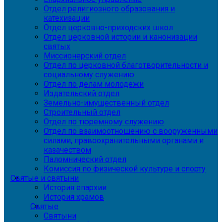
Отдел религиозного образования и
катехизации
Отдел церковно-приходских школ
Отдел церковной истории и канонизации
святых
Миссионерский отдел
Отдел по церковной благотворительности и
социальному служению
Отдел по делам молодежи
Издательский отдел
Земельно-имущественный отдел
Строительный отдел
Отдел по тюремному служению
Отдел по взаимоотношению с вооруженными
силами, правоохранительными органами и
казачеством
Паломнический отдел
Комиссия по физической культуре и спорту
Святые и святыни
История епархии
История храмов
Святые
Святыни