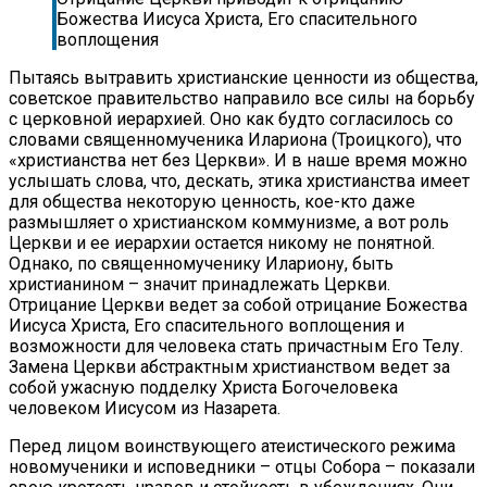
Божества Иисуса Христа, Его спасительного
воплощения
Пытаясь вытравить христианские ценности из общества,
советское правительство направило все силы на борьбу
с церковной иерархией. Оно как будто согласилось со
словами священномученика Илариона (Троицкого), что
«христианства нет без Церкви». И в наше время можно
услышать слова, что, дескать, этика христианства имеет
для общества некоторую ценность, кое-кто даже
размышляет о христианском коммунизме, а вот роль
Церкви и ее иерархии остается никому не понятной.
Однако, по священномученику Илариону, быть
христианином – значит принадлежать Церкви.
Отрицание Церкви ведет за собой отрицание Божества
Иисуса Христа, Его спасительного воплощения и
возможности для человека стать причастным Его Телу.
Замена Церкви абстрактным христианством ведет за
собой ужасную подделку Христа Богочеловека
человеком Иисусом из Назарета.
Перед лицом воинствующего атеистического режима
новомученики и исповедники – отцы Собора – показали