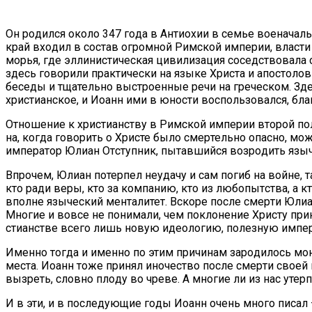
Он ро­дил­ся око­ло 347 го­да в Ан­тио­хии в се­мье во­е­на­чал
край вхо­дил в со­став огром­ной Рим­ской им­пе­рии, вла­сти ко
мо­рья, где эл­ли­ни­сти­че­ская ци­ви­ли­за­ция со­сед­ство­ва­
здесь го­во­ри­ли прак­ти­че­ски на язы­ке Хри­ста и апо­сто­ло
бе­се­ды и тща­тель­но вы­стро­ен­ные ре­чи на гре­че­ском. Здес
хри­сти­ан­ское, и Иоанн ими в юно­сти вос­поль­зо­вал­ся, бла­
От­но­ше­ние к хри­сти­ан­ству в Рим­ской им­пе­рии вто­рой по­
на, ко­гда го­во­рить о Хри­сте бы­ло смер­тель­но опас­но, мо
им­пе­ра­тор Юли­ан От­ступ­ник, пы­тав­ший­ся воз­ро­дить язы­
Впро­чем, Юли­ан по­тер­пел неуда­чу и сам по­гиб на войне, та
кто ра­ди ве­ры, кто за ком­па­нию, кто из лю­бо­пыт­ства, а к
вполне язы­че­ский мен­та­ли­тет. Вско­ре по­сле смер­ти Юли­а
Мно­гие и во­все не по­ни­ма­ли, чем по­кло­не­ние Хри­сту прин
сти­ан­стве все­го лишь но­вую идео­ло­гию, по­лез­ную им­пер
Имен­но то­гда и имен­но по этим при­чи­нам за­ро­ди­лось мо­н
ме­ста. Иоанн то­же при­нял ино­че­ство по­сле смер­ти сво­ей м
вы­зреть, слов­но пло­ду во чре­ве. А мно­гие ли из нас утер­п
И в эти, и в по­сле­ду­ю­щие го­ды Иоанн очень мно­го пи­сал — 