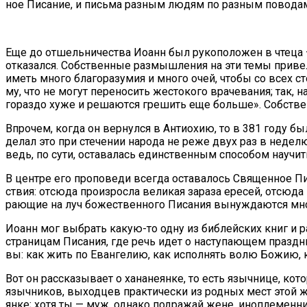
ное Пи­са­ние, и пись­ма раз­ным лю­дям по раз­ным по­во­дам,
Еще до от­шель­ни­че­ства Иоанн был ру­ко­по­ло­жен в чте­ца —
от­ка­зал­ся. Соб­ствен­ные раз­мыш­ле­ния на эти те­мы при­ве
иметь мно­го бла­го­ра­зу­мия и мно­го очей, чтобы со всех сто­
му, что не мо­гут пе­ре­но­сить же­сто­ко­го вра­че­ва­ния; так, на­
го­раз­до ху­же и ре­ша­ют­ся гре­шить еще боль­ше». Соб­стве
Впро­чем, ко­гда он вер­нул­ся в Ан­тио­хию, то в 381 го­ду был 
де­лал это при сте­че­нии на­ро­да не ре­же двух раз в неде­лю
ведь, по су­ти, оста­ва­лась един­ствен­ным спо­со­бом на­учи
В цен­тре его про­по­ве­ди все­гда оста­ва­лось Свя­щен­ное Пи
ствия: от­сю­да про­из­рос­ла ве­ли­кая за­ра­за ере­сей, от­сю­
ра­ю­щие на луч бо­же­ствен­но­го Пи­са­ния вы­нуж­да­ют­ся мно
Иоанн мог вы­брать ка­кую-то од­ну из биб­лей­ских книг и раз­
стра­ни­цам Пи­са­ния, где речь идет о на­сту­па­ю­щем празд­н
вы: как жить по Еван­ге­лию, как ис­пол­нять во­лю Бо­жию, как
Вот он рас­ска­зы­ва­ет о ха­на­не­ян­ке, то есть языч­ни­це, ко­
языч­ни­ков, вы­ход­цев прак­ти­че­ски из род­ных мест этой жен
ян­ке; хо­тя ты — муж, од­на­ко под­ра­жай жене, ино­пле­мен­н