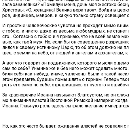
за­ла ха­на­не­ян­ка? «По­ми­луй ме­ня, дочь моя же­сто­ко бес­
Хри­сто­вы: «О, жен­щи­на! Ве­ли­ка ве­ра твоя». Вой­ди в цер­к
ров, ин­дий­цев, мав­ров, и ка­кую толь­ко стра­ну осве­ща­ет 
И про­стые че­ло­ве­че­ские чув­ства не про­хо­дят ми­мо вни­ма
с то­бою, и ни­кто, да­же из весь­ма лю­бо­муд­рых, не станет п
сто… Со­глас­но с то­бою и я при­знаю, что на всей зем­ле меж­
вых, как твой муж. Но, ес­ли бы он со­вер­шен­но раз­ру­шил­ся
лил­ся к сво­е­му ис­тин­но­му Ца­рю, то об этом долж­но не пла­
шее, с зем­ли на небо, от лю­дей к ан­ге­лам и ар­хан­ге­лам, к 
А вот что го­во­рит он по­движ­ни­ку, ко­то­ро­го мыс­ли о де­м
сам по се­бе? Уны­ние же и без него мо­жет сде­лать мно­го зла
би­ли се­бя как-ни­будь ина­че, увле­че­ны бы­ли к та­кой на­
этом пред­ме­те, бу­дешь по­мыш­лять о гор­нем. Те­перь твое п
реть его са­мо по се­бе, от­ре­шив­шись от пу­сто­го и оши­боч­
За крас­но­ре­чие Иоан­на на­зы­ва­ют Зла­то­устом, но он слу­жи
мо вни­ма­ния вла­стей Во­сточ­ной Рим­ской им­пе­рии: ко­гда в
Иоан­на. Глав­ную роль здесь сыг­ра­ло же­ла­ние им­пе­ра­то­ра 
Но, как это ча­сто бы­ва­ет, ожи­да­ния вла­стей не сов­па­ли с 