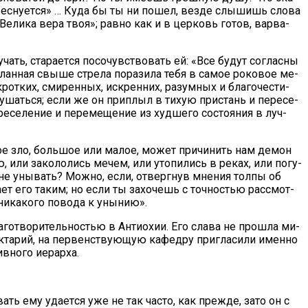
о бес­ну­ет­ся» … Ку­да бы ты ни по­шел, вез­де слы­шишь сло­ва
Ве­ли­ка ве­ра твоя»; рав­но как и в цер­ковь го­тов, вар­ва­
ать, ста­ра­ет­ся по­со­чув­ство­вать ей: «Все бу­дут со­глас­ны
слан­ная свы­ше стре­ла по­ра­зи­ла те­бя в са­мое ро­ко­вое ме­
т­ких, сми­рен­ных, ис­крен­них, ра­зум­ных и бла­го­че­сти­
кру­шать­ся; ес­ли же он при­плыл в тихую при­стань и пе­ре­се­
­се­ле­ние и пе­ре­ме­ще­ние из худ­ше­го со­сто­я­ния в луч­
Ка­кое зло, боль­шое или ма­лое, мо­жет при­чи­нить нам де­мон
 или за­ко­ло­лись ме­чем, или уто­пи­лись в ре­ках, или по­гу­
не уны­вать? Мож­но, ес­ли, от­верг­нув мне­ния тол­пы об
­ет его та­ким; но ес­ли ты за­хо­чешь с точ­но­стью рас­смот­
и­ка­ко­го по­во­да к уны­нию».
а­го­тво­ри­тель­но­стью в Ан­тио­хии. Его сла­ва не про­шла ми­
к­та­рий, на пер­вен­ству­ю­щую ка­фед­ру при­гла­си­ли имен­но
в­но­го иерар­ха.
о­вать ему уда­ет­ся уже не так ча­сто, как преж­де, за­то он с