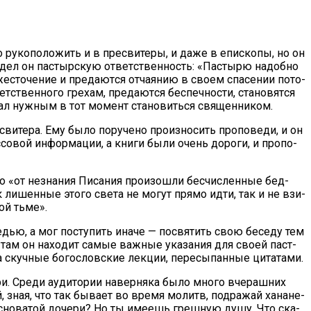
ру­ко­по­ло­жить и в пре­сви­те­ры, и да­же в епи­ско­пы, но он
­дел он пас­тыр­скую от­вет­ствен­ность: «Пас­ты­рю на­доб­но
сто­че­ние и пре­да­ют­ся от­ча­я­нию в сво­ем спа­се­нии по­то­
ет­ствен­но­го гре­хам, пре­да­ют­ся бес­печ­но­сти, ста­но­вят­ся
ал нуж­ным в тот мо­мент ста­но­вить­ся свя­щен­ни­ком.
и­те­ра. Ему бы­ло по­ру­че­но про­из­но­сить про­по­ве­ди, и он
о­вой ин­фор­ма­ции, а кни­ги бы­ли очень до­ро­ги, и про­по­
но «от незна­ния Пи­са­ния про­изо­шли бес­чис­лен­ные бед­
ак ли­шен­ные это­го све­та не мо­гут пря­мо ид­ти, так и не взи­
кой тьме».
­дью, а мог по­сту­пить ина­че — по­свя­тить свою бе­се­ду тем
но там он на­хо­дит са­мые важ­ные ука­за­ния для сво­ей паст­
куч­ные бо­го­слов­ские лек­ции, пе­ре­сы­пан­ные ци­та­та­ми.
е­ри. Сре­ди ауди­то­рии на­вер­ня­ка бы­ло мно­го вче­раш­них
, зная, что так бы­ва­ет во вре­мя мо­литв, под­ра­жай ха­на­не­
бес­но­ва­той до­че­ри? Но ты име­ешь греш­ную ду­шу. Что ска­