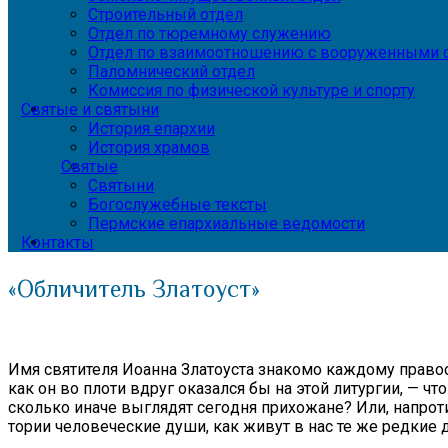
Строительный отдел
Отдел по тюремному служению
Отдел по взаимоотношению с вооруженными с
Паломнический отдел
Комиссия по физической культуре и спорту
Святые и святыни
История епархии
История храмов
Святые
Святыни
Богослужебные тексты
Пермские епархиальные ведомости
Контакты
«Обличитель Златоуст»
Имя свя­ти­те­ля Иоан­на Зла­то­уста зна­ко­мо каж­до­му пра­во­с
как он во пло­ти вдруг ока­зал­ся бы на этой ли­тур­гии, — что 
сколь­ко ина­че вы­гля­дят се­го­дня при­хо­жане? Или, на­про­
то­рии че­ло­ве­че­ские ду­ши, как жи­вут в нас те же ред­кие до