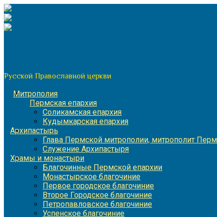
Перейти
к
содержимому
По благословению митрополита Пермского и Кунгурского 
Пермская митрополия
Русской Православной церкви
Митрополия
Пермская епархия
Соликамская епархия
Кудымкарская епархия
Архипастырь
Глава Пермской митрополии, митрополит Перм
Служение Архипастыря
Храмы и монастыри
Благочинные Пермской епархии
Монастырское благочиние
Первое городское благочиние
Второе Городское благочиние
Петропавловское благочиние
Успенское благочиние