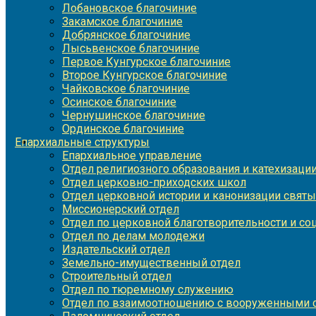
Лобановское благочиние
Закамское благочиние
Добрянское благочиние
Лысьвенское благочиние
Первое Кунгурское благочиние
Второе Кунгурское благочиние
Чайковское благочиние
Осинское благочиние
Чернушинское благочиние
Ординское благочиние
Епархиальные структуры
Епархиальное управление
Отдел религиозного образования и катехизаци
Отдел церковно-приходских школ
Отдел церковной истории и канонизации святы
Миссионерский отдел
Отдел по церковной благотворительности и с
Отдел по делам молодежи
Издательский отдел
Земельно-имущественный отдел
Строительный отдел
Отдел по тюремному служению
Отдел по взаимоотношению с вооруженными с