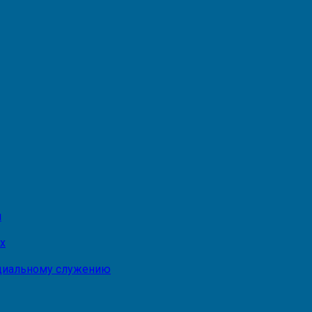
и
х
оциальному служению