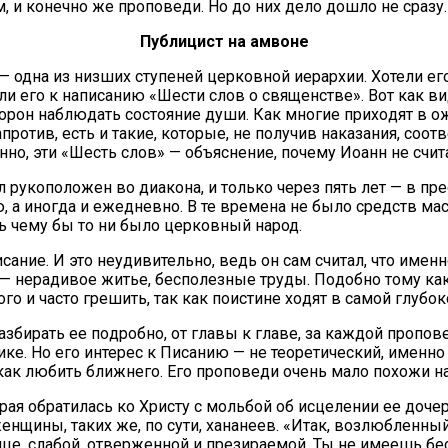
 и ко­неч­но же про­по­ве­ди. Но до них де­ло до­шло не сра­зу.
Пуб­ли­цист на ам­воне
 од­на из низ­ших сту­пе­ней цер­ков­ной иерар­хии. Хо­те­ли его 
­ли его к на­пи­са­нию «Ше­сти слов о свя­щен­стве». Вот как ви
рон на­блю­дать со­сто­я­ние ду­ши. Как мно­гие при­хо­дят в оже­
про­тив, есть и та­кие, ко­то­рые, не по­лу­чив на­ка­за­ния, со­от­в
н­но, эти «Шесть слов» — объ­яс­не­ние, по­че­му Иоанн не счи­т
ру­ко­по­ло­жен во диа­ко­на, и толь­ко через пять лет — в пре­св
, а ино­гда и еже­днев­но. В те вре­ме­на не бы­ло средств мас­с
ть че­му бы то ни бы­ло цер­ков­ный на­род.
­са­ние. И это неуди­ви­тель­но, ведь он сам счи­тал, что имен­
да — нера­ди­вое жи­тье, бес­по­лез­ные тру­ды. По­доб­но то­му к
­го и ча­сто гре­шить, так как по­ис­ти­не хо­дят в са­мой глу­бо­
би­рать ее по­дроб­но, от гла­вы к гла­ве, за каж­дой про­по­ве
и­ке. Но его ин­те­рес к Пи­са­нию — не тео­ре­ти­че­ский, имен­
 лю­бить ближ­не­го. Его про­по­ве­ди очень ма­ло по­хо­жи на с
то­рая об­ра­ти­лась ко Хри­сту с моль­бой об ис­це­ле­нии ее до­ч
­щи­ны, та­ких же, по су­ти, ха­на­не­ев. «Итак, воз­люб­лен­ный
и­це, сла­бой, от­вер­жен­ной и пре­зи­ра­е­мой. Ты не име­ешь 