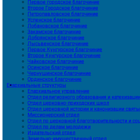
Первое городское благочиние
Второе Городское благочиние
Петропавловское благочиние
Успенское благочиние
Лобановское благочиние
Закамское благочиние
Добрянское благочиние
Лысьвенское благочиние
Первое Кунгурское благочиние
Второе Кунгурское благочиние
Чайковское благочиние
Осинское благочиние
Чернушинское благочиние
Ординское благочиние
Епархиальные структуры
Епархиальное управление
Отдел религиозного образования и катехизаци
Отдел церковно-приходских школ
Отдел церковной истории и канонизации святы
Миссионерский отдел
Отдел по церковной благотворительности и с
Отдел по делам молодежи
Издательский отдел
Земельно-имущественный отдел