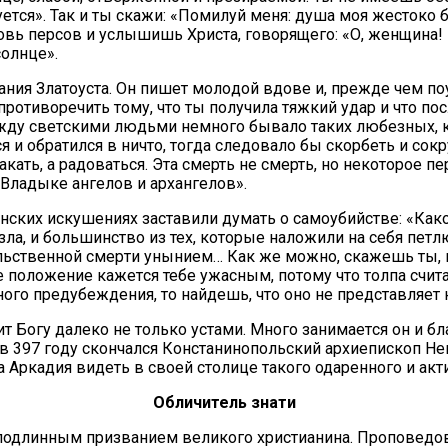
ну­ет­ся». Так и ты ска­жи: «По­ми­луй ме­ня: ду­ша моя же­сто­к
овь пер­сов и услы­шишь Хри­ста, го­во­ря­ще­го: «О, жен­щи­на! 
солн­це».
­ния Зла­то­уста. Он пи­шет мо­ло­дой вдо­ве и, преж­де чем по­уч
ро­ти­во­ре­чить то­му, что ты по­лу­чи­ла тяж­кий удар и что по­
ду свет­ски­ми людь­ми немно­го бы­ва­ло та­ких лю­без­ных, кро
 и об­ра­тил­ся в ни­что, то­гда сле­до­ва­ло бы скор­беть и со­
кать, а ра­до­вать­ся. Эта смерть не смерть, но неко­то­рое пе­ре
Вла­ды­ке ан­ге­лов и ар­хан­ге­лов».
он­ских ис­ку­ше­ни­ях за­ста­ви­ли ду­мать о са­мо­убий­стве: «
, и боль­шин­ство из тех, ко­то­рые на­ло­жи­ли на се­бя пет­лю,
силь­ствен­ной смер­ти уны­ни­ем… Как же мож­но, ска­жешь ты, 
о­ло­же­ние ка­жет­ся те­бе ужас­ным, по­то­му что тол­па счи­та
но­го предубеж­де­ния, то най­дешь, что оно не пред­став­ля­ет н
т Бо­гу да­ле­ко не толь­ко уста­ми. Мно­го за­ни­ма­ет­ся он и бл
 397 го­ду скон­чал­ся Кон­ста­ни­но­поль­ский ар­хи­епи­скоп Не
Ар­ка­дия ви­деть в сво­ей сто­ли­це та­ко­го ода­рен­но­го и ак­ти
Об­ли­чи­тель зна­ти
под­лин­ным при­зва­ни­ем ве­ли­ко­го хри­сти­а­ни­на. Про­по­ве­д