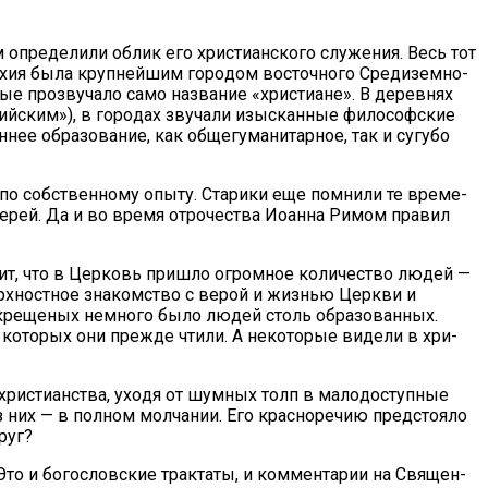
опре­де­ли­ли об­лик его хри­сти­ан­ско­го слу­же­ния. Весь тот
­хия бы­ла круп­ней­шим го­ро­дом во­сточ­но­го Сре­ди­зем­но­
ые про­зву­ча­ло са­мо на­зва­ние «хри­сти­ане». В де­рев­нях
рий­ским»), в го­ро­дах зву­ча­ли изыс­кан­ные фило­соф­ские
е об­ра­зо­ва­ние, как об­ще­гу­ма­ни­тар­ное, так и су­гу­бо
 по соб­ствен­но­му опы­ту. Ста­ри­ки еще пом­ни­ли те вре­ме­
ве­рей. Да и во вре­мя от­ро­че­ства Иоан­на Ри­мом пра­вил
­чит, что в Цер­ковь при­шло огром­ное ко­ли­че­ство лю­дей —
ерх­ност­ное зна­ком­ство с ве­рой и жиз­нью Церк­ви и
­кре­ще­ных немно­го бы­ло лю­дей столь об­ра­зо­ван­ных.
в, ко­то­рых они преж­де чти­ли. А неко­то­рые ви­де­ли в хри­
хри­сти­ан­ства, ухо­дя от шум­ных толп в ма­ло­до­ступ­ные
з них — в пол­ном мол­ча­нии. Его крас­но­ре­чию пред­сто­я­ло
круг?
Это и бо­го­слов­ские трак­та­ты, и ком­мен­та­рии на Свя­щен­