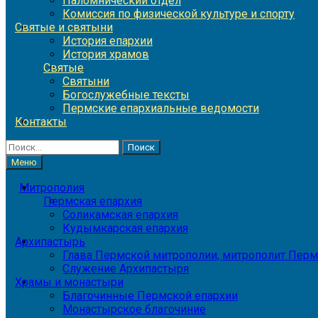
Паломнический отдел
Комиссия по физической культуре и спорту
Святые и святыни
История епархии
История храмов
Святые
Святыни
Богослужебные тексты
Пермские епархиальные ведомости
Контакты
Найти:
Меню
Митрополия
Пермская епархия
Соликамская епархия
Кудымкарская епархия
Архипастырь
Глава Пермской митрополии, митрополит Перм
Служение Архипастыря
Храмы и монастыри
Благочинные Пермской епархии
Монастырское благочиние