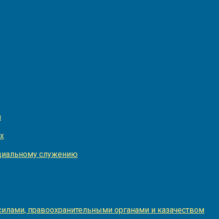
и
х
оциальному служению
илами, правоохранительными органами и казачеством