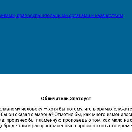
илами, правоохранительными органами и казачеством
Обличитель Златоуст
лав­но­му че­ло­ве­ку — хо­тя бы по­то­му, что в хра­мах слу­жит­с
бы он ска­зал с ам­во­на? От­ме­тил бы, как мно­го из­ме­ни­лось 
тив, про­из­нес бы пла­мен­ную про­по­ведь о том, как ма­ло на 
б­ро­де­те­ли и рас­про­стра­нен­ные по­ро­ки, что и в его вре­ме