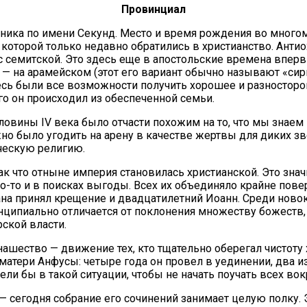
Про­вин­ци­ал
ь­ни­ка по име­ни Се­кунд. Ме­сто и вре­мя рож­де­ния во мно­гом 
­то­рой толь­ко недав­но об­ра­ти­лись в хри­сти­ан­ство. Ан­тио
ла с се­мит­ской. Это здесь еще в апо­столь­ские вре­ме­на впер­в
в — на ара­мей­ском (этот его ва­ри­ант обыч­но на­зы­ва­ют «си­
ь бы­ли все воз­мож­но­сти по­лу­чить хо­ро­шее и раз­но­сто­рон­не
го он про­ис­хо­дил из обес­пе­чен­ной се­мьи.
ло­ви­ны IV ве­ка бы­ло от­ча­сти по­хо­жим на то, что мы зна­ем
ж­но бы­ло уго­дить на аре­ну в ка­че­стве жерт­вы для ди­ких з
че­скую ре­ли­гию.
к что от­ныне им­пе­рия ста­но­ви­лась хри­сти­ан­ской. Это зна
то-то и в по­ис­ках вы­го­ды. Всех их объ­еди­ня­ло крайне по­в
­на при­нял кре­ще­ние и два­дца­ти­лет­ний Иоанн. Сре­ди но­во
­ци­пи­аль­но от­ли­ча­ет­ся от по­кло­не­ния мно­же­ству бо­жест
­ской вла­сти.
а­ше­ство — дви­же­ние тех, кто тща­тель­но обе­ре­гал чи­сто­ту 
а­те­ри Ан­фу­сы: че­ты­ре го­да он про­вел в уеди­не­нии, два и
е­ли бы в та­кой си­ту­а­ции, чтобы не на­чать по­учать всех во­
се­го­дня со­бра­ние его со­чи­не­ний за­ни­ма­ет це­лую пол­ку. 