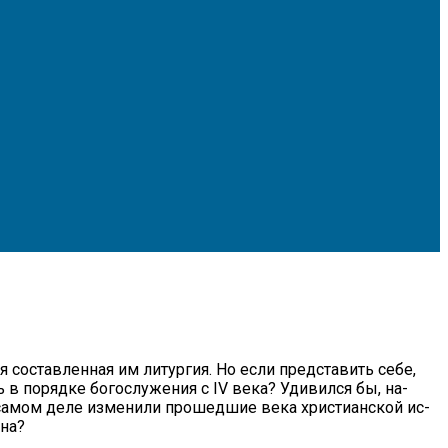
я со­став­лен­ная им ли­тур­гия. Но ес­ли пред­ста­вить се­бе,
в по­ряд­ке бо­го­слу­же­ния с IV ве­ка? Уди­вил­ся бы, на­
са­мом де­ле из­ме­ни­ли про­шед­шие ве­ка хри­сти­ан­ской ис­
­на?