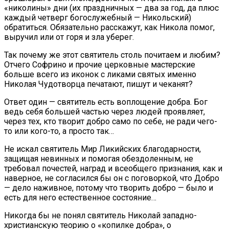
«николины» дни (их праздничных — два за год, да плюс
каждый четверг богослужебный — Никольский)
обратиться. Обязательно расскажут, как Никола помог,
выручил или от горя и зла уберег.
Так почему же этот святитель столь почитаем и любим?
Отчего Софрино и прочие церковные мастер­ские
больше всего из иконок с ликами святых именно
Николая Чудотворца печатают, пишут и чеканят?
Ответ один — святитель есть воплощение добра. Бог
ведь себя большей частью через людей проявля­ет,
через тех, кто творит добро само по себе, не ради чего-
то или кого-то, а просто так…
Не искал святитель Мир Ликийских благодарно­сти,
защищая невинных и помогая обездоленным, не
требовал почестей, наград и всеобщего признания, как и
наверное, не согласился бы он с поговоркой, что Добро
— дело наживное, потому что творить до­бро — было и
есть для него естественное состояние…
Никогда бы не понял святитель Николай за­падно-
христианскую теорию о «копилке добра», о