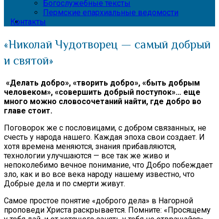
Богослужебные тексты
Пермские епархиальные ведомости
Контакты
«Николай Чудотворец — самый добрый
и святой»
«Делать добро», «творить добро», «быть добрым
человеком», «совершить добрый поступок»… еще
много можно словосочетаний найти, где добро во
главе стоит.
Поговорок же с пословицами, с добром связан­ных, не
счесть у народа нашего. Каждая эпоха свои создает. И
хотя времена меняются, знания прибав­ляются,
технологии улучшаются — все так же живо и
непоколебимо вечное понимание, что Добро побеж­дает
зло, как и во все века народу нашему известно, что
Добрые дела и по смерти живут.
Самое простое понятие «доброго дела» в На­горной
проповеди Христа раскрывается. Помните: «Просящему