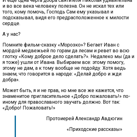
И еще одна черта добра святителя Николая уди­вительна
и во все века человеку полезна. Он не ис­кал тех или
того, кому помочь, Господь Сам ему ука­зывал и
подсказывал, видя его предрасположенное к милости
сердце.
А у нас?
Помните фильм-сказку «Морозко»? Бегает Иван с
мордой медвежьей по горам да лесам и ревет во всю
глотку «Кому доброе дело сделать?». Недалеко мы (да и
я тоже) ушли от Ивана. Выбираем все: это­му помогу,
этому не дам, а к тому вообще не подой­ду. Хотя ведь
знаем, что говорится в народе: «Делай добро и жди
добра».
Может быть, я и не прав, но мне все же кажется, что
знаменитое пригласительное «Добро пожало­вать!» по-
иному для православного звучать должно. Вот так:
«Добро! Пожаловать!»
Протоиерей Александр Авдюгин
«Приходские рассказы»