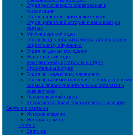
Отдел религиозного образования и
катехизации
Отдел церковно-приходских школ
Отдел церковной истории и канонизации
святых
Миссионерский отдел
Отдел по церковной благотворительности и
социальному служению
Отдел по делам молодежи
Издательский отдел
Земельно-имущественный отдел
Строительный отдел
Отдел по тюремному служению
Отдел по взаимоотношению с вооруженными
силами, правоохранительными органами и
казачеством
Паломнический отдел
Комиссия по физической культуре и спорту
Святые и святыни
История епархии
История храмов
Святые
Святыни