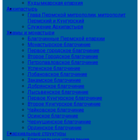
Кудымкарская епархия
Архипастырь
Глава Пермской митрополии, митрополит
Пермский и Кунгурский
Служение Архипастыря
Храмы и монастыри
Благочинные Пермской епархии
Монастырское благочиние
Первое городское благочиние
Второе Городское благочиние
Петропавловское благочиние
Успенское благочиние
Лобановское благочиние
Закамское благочиние
Добрянское благочиние
Лысьвенское благочиние
Первое Кунгурское благочиние
Второе Кунгурское благочиние
Чайковское благочиние
Осинское благочиние
Чернушинское благочиние
Ординское благочиние
Епархиальные структуры
Епархиальное управление