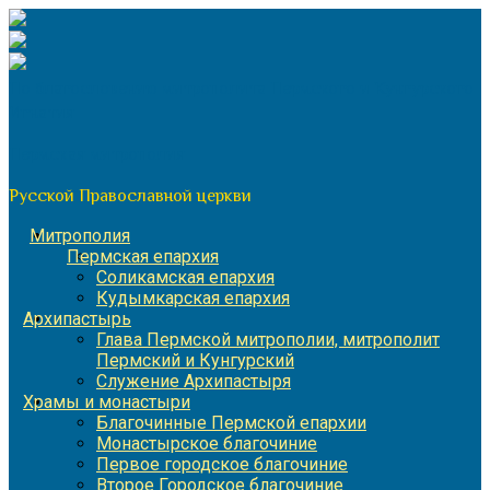
Перейти
к
содержимому
По благословению митрополита Пермского и Кунгурского
Игнатия
Пермская митрополия
Русской Православной церкви
Митрополия
Пермская епархия
Соликамская епархия
Кудымкарская епархия
Архипастырь
Глава Пермской митрополии, митрополит
Пермский и Кунгурский
Служение Архипастыря
Храмы и монастыри
Благочинные Пермской епархии
Монастырское благочиние
Первое городское благочиние
Второе Городское благочиние