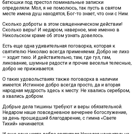
батюшки под престол поминальные за­писки
определяли. Мол, я не помолюсь, так пусть в святом
месте имена душ находятся, Бог-то знает, что они с Ним.
Сколько доброты в этом священническом дей­ствии!
Сколько веры! И недаром, наверное, мне именно в
Никольском храме об этом узнать дове­лось.
Есть еще одна удивительная поговорка, которая к
святителю Николаю всегда применяема: Добро не лихо
— ходит тихо. И действительно, там, где гул, гам,
ликование, шумные радости и прочие веселья телесные,
добро не приживается.
О таких удовольствиях также поговорка в на­личии
имеется: Истинное добро всегда просто, да и вторая
народная мудрость здесь к месту: Не хвались серебром,
а хвались добром.
Добрые дела тишины требуют и веры обязатель­ной.
Недаром наше повседневное вечернее богослу­жение,
за день прошедший благодарение, с гимна «Свете
Тихий» начинается.