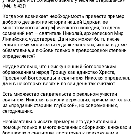
у тебя дай, и от хотящего занять у тебя не отвращайся»
(Мф. 5:42)?
Когда же возникает необходимость привести пример
доброго делания из истории нашей Церк­ви, ее
многотомного агиографического наследия, то здесь
сомнений нет — святитель Николай, архиепи­скоп Мир
Ликийских, чудотворец. Да и как может быть иначе,
если к нему молитва всегда желательна, икона в доме
обязательна, а любовь только в превос­ходной степени
определяется?
Неудивительно, что неискушенный богословским
образованием народ Троицу как единство Христа,
Пресвятой Богородицы и святителя Николая опреде­лял,
да и в некоторых весях и по сей день так считают.
Есть множество свидетельств о реальном уча­стии
святителя Николая в жизни верующих, при­чем не только
из «преданий старины глубокой», но современных,
сегодняшних.
Необязательно искать примеры его удивитель­ной
помощи только в многочисленных сборниках, книжках и
брошюрах о святителе, достаточно к при­хожанам в