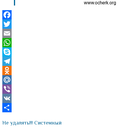
www.ocherk.org
Facebook
Twitter
Email
WhatsApp
Skype
Telegram
Odnoklassniki
Mail.Ru
Viber
VK
Отправить
Не удалять!!! Системный