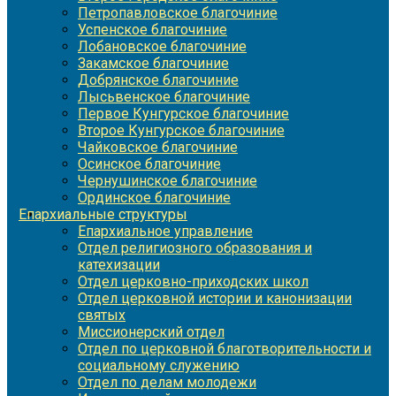
Петропавловское благочиние
Успенское благочиние
Лобановское благочиние
Закамское благочиние
Добрянское благочиние
Лысьвенское благочиние
Первое Кунгурское благочиние
Второе Кунгурское благочиние
Чайковское благочиние
Осинское благочиние
Чернушинское благочиние
Ординское благочиние
Епархиальные структуры
Епархиальное управление
Отдел религиозного образования и
катехизации
Отдел церковно-приходских школ
Отдел церковной истории и канонизации
святых
Миссионерский отдел
Отдел по церковной благотворительности и
социальному служению
Отдел по делам молодежи