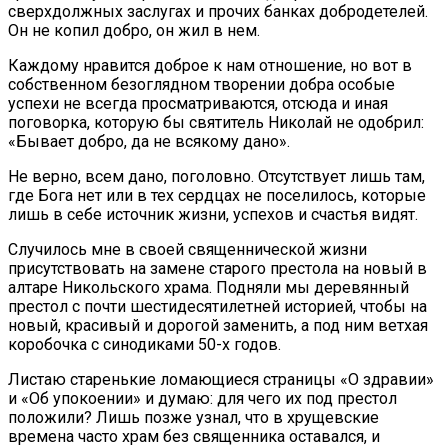
сверхдолжных заслугах и прочих банках добродете­лей.
Он не копил добро, он жил в нем.
Каждому нравится доброе к нам отношение, но вот в
собственном безоглядном творении добра осо­бые
успехи не всегда просматриваются, отсюда и иная
поговорка, которую бы святитель Николай не одобрил:
«Бывает добро, да не всякому дано».
Не верно, всем дано, поголовно. Отсутствует лишь там,
где Бога нет или в тех сердцах не посели­лось, которые
лишь в себе источник жизни, успехов и счастья видят.
Случилось мне в своей священнической жизни
присутствовать на замене старого престола на но­вый в
алтаре Никольского храма. Подняли мы дере­вянный
престол с почти шестидесятилетней истори­ей, чтобы на
новый, красивый и дорогой заменить, а под ним ветхая
коробочка с синодиками 50-х годов.
Листаю старенькие ломающиеся страницы «О здравии»
и «Об упокоении» и думаю: для чего их под престол
положили? Лишь позже узнал, что в хрущевские
времена часто храм без священника оставался, и