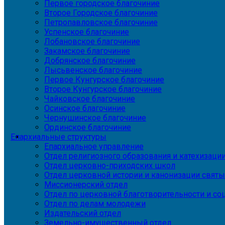
Первое городское благочиние
Второе Городское благочиние
Петропавловское благочиние
Успенское благочиние
Лобановское благочиние
Закамское благочиние
Добрянское благочиние
Лысьвенское благочиние
Первое Кунгурское благочиние
Второе Кунгурское благочиние
Чайковское благочиние
Осинское благочиние
Чернушинское благочиние
Ординское благочиние
Епархиальные структуры
Епархиальное управление
Отдел религиозного образования и катехизаци
Отдел церковно-приходских школ
Отдел церковной истории и канонизации святы
Миссионерский отдел
Отдел по церковной благотворительности и с
Отдел по делам молодежи
Издательский отдел
Земельно-имущественный отдел