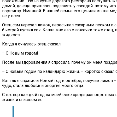
положение… Но на кухне дорогого ресторана поступать в
домой, да еще пришлось подзанять у соседей, потому что
портсигар. Именной. В нашей семье его ценили выше мед
не у всех.
Отец сам нарезал лимон, пересыпал сахарным песком и ак
быстрей пустил сок. Капал мне его с ложечки тоже отец,
жидкость.
Когда я очнулась, отец сказал:
– С Новым годом!
После выздоровления я спросила, почему он меня поздр
– С новым годом по календарю жизни, – коротко сказал о
Вот так я справила Новый год в октябре, получив лимон 
чудо, стала любовь и энергия моего отца.
С тех пор каждый год на моей елке среди разноцветных
жизнь и спасшем ее.