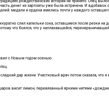
 традициях рождественских историй не принято. Отец выло
 часть денег из зарплаты уже была истрачена. И вдобавок
алей: медали и ордена имелись почти у каждого оставшег
куратно слил капельки сока, оставшиеся после резки на д
 потому что боялся, что у наплакавшейся, перенервничавш
авил с Новым годом осенью.
тец.
– сладкий дар жизни. Участковый врач потом сказала, что
 шаров висит лимон, перевязанный яркими нитями «дождик