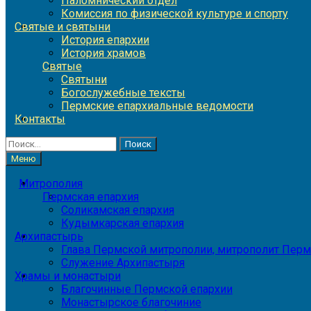
Паломнический отдел
Комиссия по физической культуре и спорту
Святые и святыни
История епархии
История храмов
Святые
Святыни
Богослужебные тексты
Пермские епархиальные ведомости
Контакты
Найти:
Меню
Митрополия
Пермская епархия
Соликамская епархия
Кудымкарская епархия
Архипастырь
Глава Пермской митрополии, митрополит Перм
Служение Архипастыря
Храмы и монастыри
Благочинные Пермской епархии
Монастырское благочиние