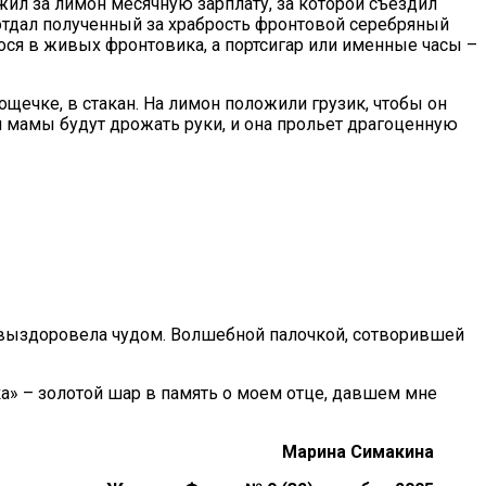
жил за лимон месячную зарплату, за которой съездил
 отдал полученный за храбрость фронтовой серебряный
ося в живых фронтовика, а портсигар или именные часы –
ощечке, в стакан. На лимон положили грузик, чтобы он
ей мамы будут дрожать руки, и она прольет драгоценную
 я выздоровела чудом. Волшебной палочкой, сотворившей
а» – золотой шар в память о моем отце, давшем мне
Марина Симакина