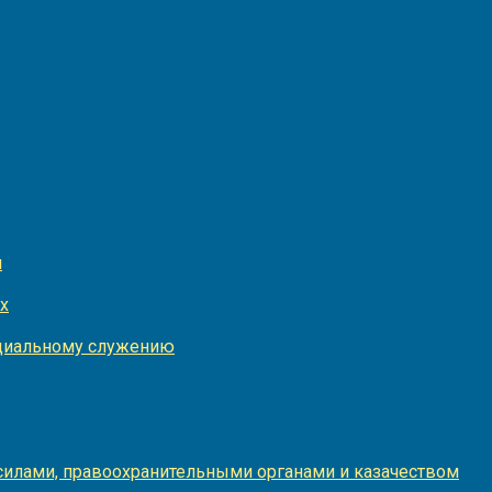
и
х
оциальному служению
илами, правоохранительными органами и казачеством