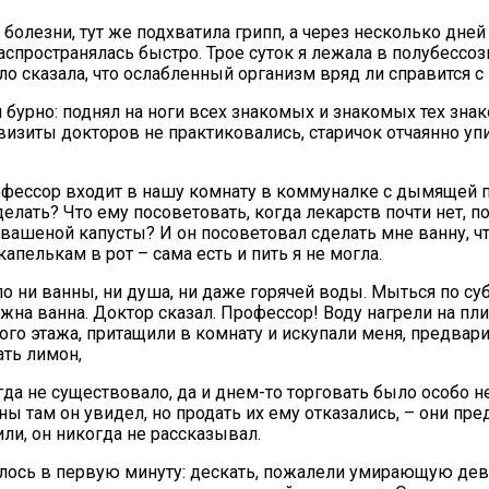
 болезни, тут же подхватила грипп, а через несколько дн
аспространялась быстро. Трое суток я лежала в полубессо
о сказала, что ослабленный организм вряд ли справится с
л бурно: поднял на ноги всех знакомых и знакомых тех зн
визиты докторов не практиковались, старичок отчаянно упи
офессор входит в нашу комнату в коммуналке с дымящей 
делать? Что ему посоветовать, когда лекарств почти нет,
квашеной капусты? И он посоветовал сделать мне ванну, ч
апелькам в рот – сама есть и пить я не могла.
о ни ванны, ни душа, ни даже горячей воды. Мыться по су
жна ванна. Доктор сказал. Профессор! Воду нагрели на плит
го этажа, притащили в комнату и искупали меня, предвар
ать лимон,
а не существовало, да и днем-то торговать было особо не
ы там он увидел, но продать их ему отказались, – они пре
ли, он никогда не рассказывал.
алось в первую минуту: дескать, пожалели умирающую дево