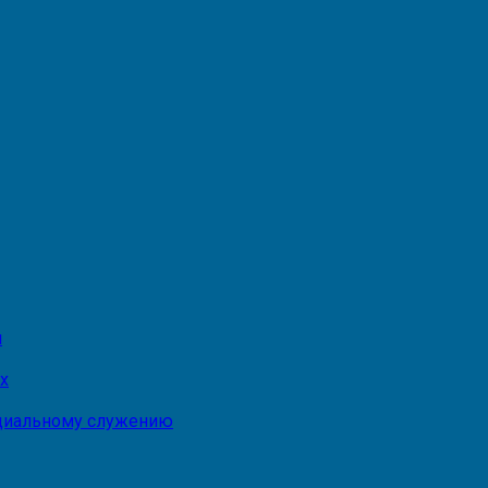
и
х
оциальному служению