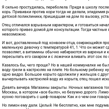
Я сильно простудилась, переболела. Придя в школу после
корь. Прививки против кори тогда не делали, эпидемия р
детской поликлиники, пришедшая на дом по вызову, устал
Отец отличался взрывным характером, и готовиться нача
которого привез домой для консультации. Тогда частные 
невозможно.
И вот, доставленный под конвоем отца, озирающийся пр
маленькую девочку с температурой 41, 1. Что он может с
позволяет, а витамины обычно набираются из варенья и 
пересыпать его сахаром и с ложечки вливать этот сок по к
Казалось бы, чего проще? Но в нашей коммуналке не был
воду грели в кастрюлях на плите. Но больному ребенку ну
одно ведро. Большое корыто одолжили у жильцов с друго
вычерпывать кастрюлей воду из корыта, отец пошел иск
Девять вечера. Магазины закрыты. Ночных магазинов тогд
Москвы, в котором «все было», но безумно дорого. Лимон
кухню поговорить с шеф-поваром. Как и о чем они говори
Но лимон ему дали. Целый. Не бесплатно, как мне подум