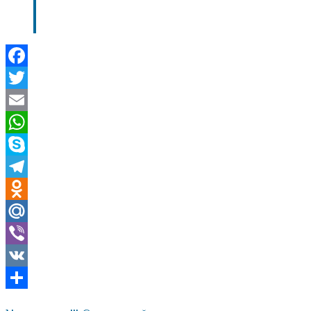
Facebook
Twitter
Email
WhatsApp
Skype
Telegram
Odnoklassniki
Mail.Ru
Viber
VK
Отправить