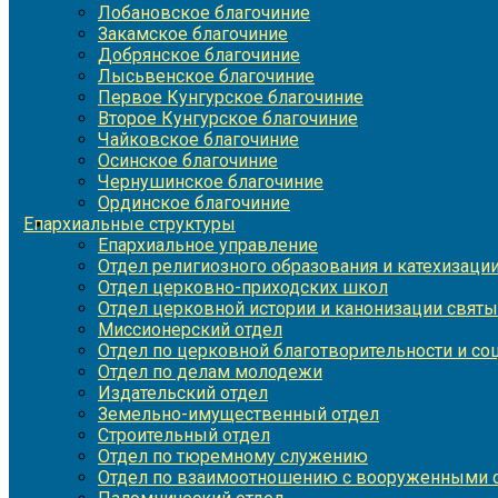
Лобановское благочиние
Закамское благочиние
Добрянское благочиние
Лысьвенское благочиние
Первое Кунгурское благочиние
Второе Кунгурское благочиние
Чайковское благочиние
Осинское благочиние
Чернушинское благочиние
Ординское благочиние
Епархиальные структуры
Епархиальное управление
Отдел религиозного образования и катехизаци
Отдел церковно-приходских школ
Отдел церковной истории и канонизации святы
Миссионерский отдел
Отдел по церковной благотворительности и с
Отдел по делам молодежи
Издательский отдел
Земельно-имущественный отдел
Строительный отдел
Отдел по тюремному служению
Отдел по взаимоотношению с вооруженными с