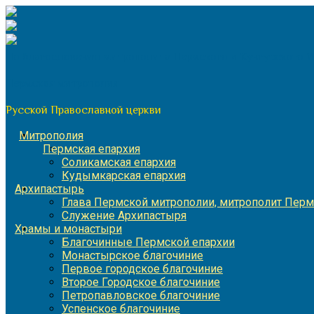
Перейти
к
содержимому
По благословению митрополита Пермского и Кунгурского 
Пермская митрополия
Русской Православной церкви
Митрополия
Пермская епархия
Соликамская епархия
Кудымкарская епархия
Архипастырь
Глава Пермской митрополии, митрополит Перм
Служение Архипастыря
Храмы и монастыри
Благочинные Пермской епархии
Монастырское благочиние
Первое городское благочиние
Второе Городское благочиние
Петропавловское благочиние
Успенское благочиние