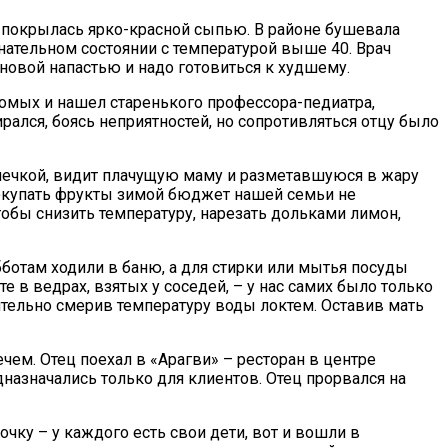
ей покрылась ярко-красной сыпью. В районе бушевала
знательном состоянии с температурой выше 40. Врач
 новой напастью и надо готовиться к худшему.
акомых и нашел старенького профессора-педиатра,
рался, боясь неприятностей, но сопротивляться отцу было
печкой, видит плачущую маму и разметавшуюся в жару
 покупать фрукты зимой бюджет нашей семьи не
тобы снизить температуру, нарезать дольками лимон,
бботам ходили в баню, а для стирки или мытья посуды
е в ведрах, взятых у соседей, – у нас самих было только
ительно смерив температуру воды локтем. Оставив мать
чем. Отец поехал в «Арагви» – ресторан в центре
дназначались только для клиентов. Отец прорвался на
чку – у каждого есть свои дети, вот и вошли в