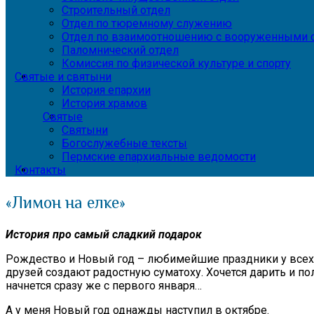
Строительный отдел
Отдел по тюремному служению
Отдел по взаимоотношению с вооруженными с
Паломнический отдел
Комиссия по физической культуре и спорту
Святые и святыни
История епархии
История храмов
Святые
Святыни
Богослужебные тексты
Пермские епархиальные ведомости
Контакты
«Лимон на елке»
История про самый сладкий подарок
Рождество и Новый год – любимейшие праздники у всех.
друзей создают радостную суматоху. Хочется дарить и пол
начнется сразу же с первого января…
А у меня Новый год однажды наступил в октябре.