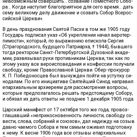
невоз­мож­ным со­вер­шить… со­зва­ние По­мест­но­го Со­бо­
ра… Ко­гда на­сту­пит бла­го­при­ят­ное для се­го вре­мя… дать
се­му ве­ли­ко­му де­лу дви­же­ние и со­звать Со­бор Все­рос­
сий­ской Церк­ви».
В день празд­но­ва­ния Свя­той Пас­хи в том же 1905 го­ду
Го­су­дарь под­пи­сал указ «Об укреп­ле­нии на­чал ве­ро­тер­
пи­мо­сти», ко­то­рый, по вы­ра­же­нию епи­ско­па Сер­гия
(Стра­го­род­ско­го, бу­ду­ще­го Пат­ри­ар­ха, † 1944), быв­ше­го
то­гда рек­то­ром Санкт-Пе­тер­бург­ской Ду­хов­ной ака­де­
мии, раз­вя­зы­вал ру­ки про­тив­ни­кам Церк­ви, так как по
это­му ука­зу все ве­ро­ис­по­ве­да­ния и кон­фес­сии по­лу­ча­ли
сво­бо­ду, кро­ме Пра­во­слав­ной Церк­ви. Обер-про­ку­рор
К. П. По­бе­до­нос­цев был вы­нуж­ден пой­ти на уступ­ку си­
но­да­лам. По его ини­ци­а­ти­ве Свя­тей­ший Си­нод на­пра­вил
епар­хи­аль­ным ар­хи­ере­ям для рас­смот­ре­ния во­про­сы,
ко­то­рые пред­по­ла­га­лось ре­шать пред­сто­я­ще­му Со­бо­ру,
и обя­зал их дать от­ве­ты не позд­нее 1 де­каб­ря 1905 го­да.
Цар­ский ма­ни­фест от 17 ок­тяб­ря то­го же го­да, про­воз­
гла­шав­ший «непри­кос­но­вен­ность лич­но­сти, сво­бо­ду со­
ве­сти, сло­ва, со­бра­ний и со­ю­зов», дал на­деж­ду на со­зыв
дав­но ча­е­мо­го Со­бо­ра и тем са­мым ожи­вил под­го­тов­ку
к нему. К весне 1906 го­да все от­зы­вы епар­хи­аль­ных