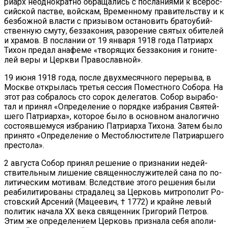
ри­арх неод­но­крат­но об­ра­ща­лись с по­сла­ни­я­ми к все­рос­
сий­ской пастве, вой­скам, Вре­мен­но­му пра­ви­тель­ству и к
без­бож­ной вла­сти с при­зы­вом оста­но­вить бра­то­убий­
ствен­ную сму­ту, без­за­ко­ния, ра­зо­ре­ние свя­тых оби­те­лей
и хра­мов. В по­сла­нии от 19 ян­ва­ря 1918 го­да Пат­ри­арх
Ти­хон пре­дал ана­фе­ме «тво­ря­щих без­за­ко­ния и го­ни­те­
лей ве­ры и Церк­ви Пра­во­слав­ной».
19 июня 1918 го­да, по­сле двух­ме­сяч­но­го пе­ре­ры­ва, в
Москве от­кры­лась тре­тья сес­сия По­мест­но­го Со­бо­ра. На
этот раз со­бра­лось сто со­рок де­ле­га­тов. Со­бор вы­ра­бо­
тал и при­нял «Опре­де­ле­ние о по­ряд­ке из­бра­ния Свя­тей­
ше­го Пат­ри­ар­ха», ко­то­рое бы­ло в ос­нов­ном ана­ло­гич­но
со­сто­яв­ше­му­ся из­бра­нию Пат­ри­ар­ха Ти­хо­на. За­тем бы­ло
при­ня­то «Опре­де­ле­ние о Ме­сто­блю­сти­те­ле Пат­ри­ар­ше­го
пре­сто­ла».
2 ав­гу­ста Со­бор при­нял ре­ше­ние о при­зна­нии недей­
стви­тель­ным ли­ше­ние свя­щен­но­слу­жи­те­лей са­на по по­
ли­ти­че­ским мо­ти­вам. Вслед­ствие это­го ре­ше­ния бы­ли
ре­а­би­ли­ти­ро­ва­ны стра­да­лец за Цер­ковь мит­ро­по­лит Ро­
стов­ский Ар­се­ний (Ма­це­е­вич, † 1772) и крайне ле­вый
по­ли­тик на­ча­ла ХХ ве­ка свя­щен­ник Гри­го­рий Пет­ров.
Этим же опре­де­ле­ни­ем Цер­ковь при­зна­ла се­бя апо­ли­