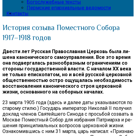
Богослужебные тексты
Пермские епархиальные ведомости
Контакты
История созыва Поместного Собора
1917–1918 годов
Две­сти лет Рус­ская Пра­во­слав­ная Цер­ковь бы­ла ли­
ше­на ка­но­ни­че­ско­го са­мо­управ­ле­ния. Все это вре­мя
она под­вер­га­лась раз­но­об­раз­ным огра­ни­че­ни­ям со
сто­ро­ны го­судар­ствен­ной вла­сти. С на­ча­лом ХХ ве­ка
не толь­ко епи­ско­па­том, но и всей рус­ской цер­ков­ной
об­ще­ствен­но­стью ост­ро ощу­ща­лась необ­хо­ди­мость
вос­ста­нов­ле­ния ка­но­ни­че­ско­го строя цер­ков­ной
жиз­ни, ос­но­ван­но­го на со­бор­ных на­ча­лах.
23 мар­та 1905 го­да (здесь и да­лее да­ты ука­зы­ва­ют­ся по
ста­ро­му сти­лю.) Го­су­дарь им­пе­ра­тор Ни­ко­лай II по­лу­чил
до­клад чле­нов Свя­тей­ше­го Си­но­да с прось­бой со­звать в
Москве По­мест­ный Со­бор для из­бра­ния Пат­ри­ар­ха и ре­
ше­ния прин­ци­пи­аль­ных во­про­сов цер­ков­ной жиз­ни.
Озна­ко­мив­шись с ним 31 мар­та, царь на­пи­сал: «При­знаю