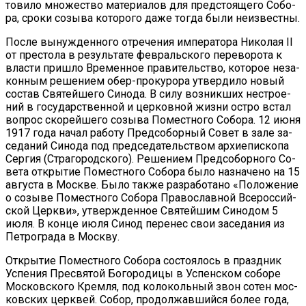
то­ви­ло мно­же­ство ма­те­ри­а­лов для пред­сто­я­ще­го Со­бо­
ра, сро­ки со­зы­ва ко­то­ро­го да­же то­гда бы­ли неиз­вест­ны.
По­сле вы­нуж­ден­но­го от­ре­че­ния им­пе­ра­то­ра Ни­ко­лая II
от пре­сто­ла в ре­зуль­та­те фев­раль­ско­го пе­ре­во­ро­та к
вла­сти при­шло Вре­мен­ное пра­ви­тель­ство, ко­то­рое неза­
кон­ным ре­ше­ни­ем обер-про­ку­ро­ра утвер­ди­ло но­вый
со­став Свя­тей­ше­го Си­но­да. В си­лу воз­ник­ших нестро­е­
ний в го­судар­ствен­ной и цер­ков­ной жиз­ни ост­ро встал
во­прос ско­рей­ше­го со­зы­ва По­мест­но­го Со­бо­ра. 12 июня
1917 го­да на­чал ра­бо­ту Пред­со­бор­ный Со­вет в за­ле за­
се­да­ний Си­но­да под пред­се­да­тель­ством ар­хи­епи­ско­па
Сер­гия (Стра­го­род­ско­го). Ре­ше­ни­ем Пред­со­бор­но­го Со­
ве­та от­кры­тие По­мест­но­го Со­бо­ра бы­ло на­зна­че­но на 15
ав­гу­ста в Москве. Бы­ло так­же раз­ра­бо­та­но «По­ло­же­ние
о со­зы­ве По­мест­но­го Со­бо­ра Пра­во­слав­ной Все­рос­сий­
ской Церк­ви», утвер­жден­ное Свя­тей­шим Си­но­дом 5
июля. В кон­це июля Си­нод пе­ре­нес свои за­се­да­ния из
Пет­ро­гра­да в Моск­ву.
От­кры­тие По­мест­но­го Со­бо­ра со­сто­я­лось в празд­ник
Успе­ния Пре­свя­той Бо­го­ро­ди­цы в Успен­ском со­бо­ре
Мос­ков­ско­го Крем­ля, под ко­ло­коль­ный звон со­тен мос­
ков­ских церк­вей. Со­бор, про­дол­жав­ший­ся бо­лее го­да,