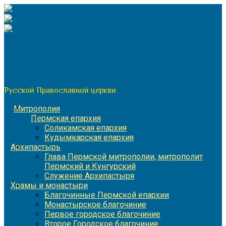
Перейти
к
содержимому
По благословению митрополита Пермского и Кунгурского
Игнатия
Пермская митрополия
Русской Православной церкви
Митрополия
Пермская епархия
Соликамская епархия
Кудымкарская епархия
Архипастырь
Глава Пермской митрополии, митрополит
Пермский и Кунгурский
Служение Архипастыря
Храмы и монастыри
Благочинные Пермской епархии
Монастырское благочиние
Первое городское благочиние
Второе Городское благочиние