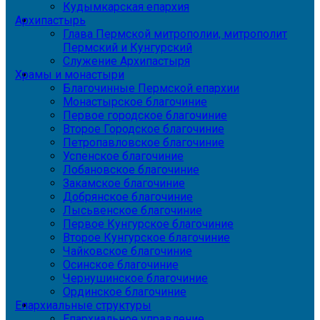
Кудымкарская епархия
Архипастырь
Глава Пермской митрополии, митрополит
Пермский и Кунгурский
Служение Архипастыря
Храмы и монастыри
Благочинные Пермской епархии
Монастырское благочиние
Первое городское благочиние
Второе Городское благочиние
Петропавловское благочиние
Успенское благочиние
Лобановское благочиние
Закамское благочиние
Добрянское благочиние
Лысьвенское благочиние
Первое Кунгурское благочиние
Второе Кунгурское благочиние
Чайковское благочиние
Осинское благочиние
Чернушинское благочиние
Ординское благочиние
Епархиальные структуры
Епархиальное управление