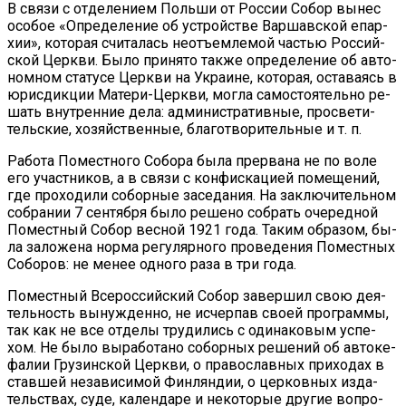
В свя­зи с от­де­ле­ни­ем Поль­ши от Рос­сии Со­бор вы­нес
осо­бое «Опре­де­ле­ние об устрой­стве Вар­шав­ской епар­
хии», ко­то­рая счи­та­лась неотъ­ем­ле­мой ча­стью Рос­сий­
ской Церк­ви. Бы­ло при­ня­то так­же опре­де­ле­ние об ав­то­
ном­ном ста­ту­се Церк­ви на Укра­ине, ко­то­рая, оста­ва­ясь в
юрис­дик­ции Ма­те­ри-Церк­ви, мог­ла са­мо­сто­я­тель­но ре­
шать внут­рен­ние де­ла: адми­ни­стра­тив­ные, про­све­ти­
тель­ские, хо­зяй­ствен­ные, бла­го­тво­ри­тель­ные и т. п.
Ра­бо­та По­мест­но­го Со­бо­ра бы­ла пре­рва­на не по во­ле
его участ­ни­ков, а в свя­зи с кон­фис­ка­ци­ей по­ме­ще­ний,
где про­хо­ди­ли со­бор­ные за­се­да­ния. На за­клю­чи­тель­ном
со­бра­нии 7 сен­тяб­ря бы­ло ре­ше­но со­брать оче­ред­ной
По­мест­ный Со­бор вес­ной 1921 го­да. Та­ким об­ра­зом, бы­
ла за­ло­же­на нор­ма ре­гу­ляр­но­го про­ве­де­ния По­мест­ных
Со­бо­ров: не ме­нее од­но­го ра­за в три го­да.
По­мест­ный Все­рос­сий­ский Со­бор за­вер­шил свою де­я­
тель­ность вы­нуж­ден­но, не ис­чер­пав сво­ей про­грам­мы,
так как не все от­де­лы тру­ди­лись с оди­на­ко­вым успе­
хом. Не бы­ло вы­ра­бо­та­но со­бор­ных ре­ше­ний об ав­то­ке­
фа­лии Гру­зин­ской Церк­ви, о пра­во­слав­ных при­хо­дах в
став­шей неза­ви­си­мой Фин­лян­дии, о цер­ков­ных из­да­
тель­ствах, су­де, ка­лен­да­ре и неко­то­рые дру­гие во­про­