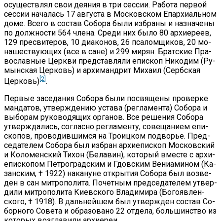
осу­ществ­лял свои де­я­ния в три сес­сии. Ра­бо­та пер­вой
сес­сии на­ча­лась 17 ав­гу­ста в Мос­ков­ском Епар­хи­аль­ном
до­ме. Все­го в со­став Со­бо­ра бы­ли из­бра­ны и на­зна­че­ны
по долж­но­сти 564 чле­на. Сре­ди них бы­ло 80 ар­хи­ере­ев,
129 пре­сви­те­ров, 10 диа­ко­нов, 26 пса­лом­щи­ков, 20 мо­
на­ше­ству­ю­щих (все в сане) и 299 ми­рян. Брат­ские Пра­
во­слав­ные Церк­ви пред­став­ля­ли епи­скоп Ни­ко­дим (Ру­
мын­ская Цер­ковь) и ар­хи­манд­рит Ми­ха­ил (Серб­ская
[2]
Цер­ковь)
.
Пер­вые за­се­да­ния Со­бо­ра бы­ли по­свя­ще­ны про­вер­ке
ман­датов, утвер­жде­нию уста­ва (ре­гла­мен­та) Со­бо­ра и
вы­бо­рам ру­ко­во­дя­щих ор­га­нов. Все ре­ше­ния Со­бо­ра
утвер­жда­лись, со­глас­но ре­гла­мен­ту, со­ве­ща­ни­ем епи­
ско­пов, про­во­див­шим­ся на Тро­иц­ком по­дво­рье. Пред­
се­да­те­лем Со­бо­ра был из­бран ар­хи­епи­скоп Мос­ков­ский
и Ко­ло­мен­ский Ти­хон (Бе­ла­вин), ко­то­рый вме­сте с ар­хи­
епи­ско­пом Пет­ро­град­ским и Гдов­ским Ве­ни­а­ми­ном (Ка­
зан­ским, † 1922) на­ка­нуне от­кры­тия Со­бо­ра был воз­ве­
ден в сан мит­ро­по­ли­та. По­чет­ным пред­се­да­те­лем утвер­
ди­ли мит­ро­по­ли­та Ки­ев­ско­го Вла­ди­ми­ра (Бо­го­яв­лен­
ско­го, † 1918). В даль­ней­шем был утвер­жден со­став Со­
бор­но­го Со­ве­та и об­ра­зо­ва­но 22 от­де­ла, боль­шин­ство из
ко­то­рых воз­гла­ви­ли ар­хи­ереи.