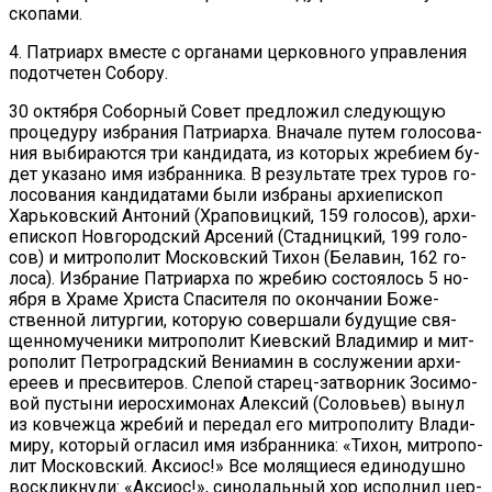
ско­па­ми.
4. Пат­ри­арх вме­сте с ор­га­на­ми цер­ков­но­го управ­ле­ния
под­от­че­тен Со­бо­ру.
30 ок­тяб­ря Со­бор­ный Со­вет пред­ло­жил сле­ду­ю­щую
про­це­ду­ру из­бра­ния Пат­ри­ар­ха. Вна­ча­ле пу­тем го­ло­со­ва­
ния вы­би­ра­ют­ся три кан­ди­да­та, из ко­то­рых жре­би­ем бу­
дет ука­за­но имя из­бран­ни­ка. В ре­зуль­та­те трех ту­ров го­
ло­со­ва­ния кан­ди­да­та­ми бы­ли из­бра­ны ар­хи­епи­скоп
Харь­ков­ский Ан­то­ний (Хра­по­виц­кий, 159 го­ло­сов), ар­хи­
епи­скоп Нов­го­род­ский Ар­се­ний (Стад­ниц­кий, 199 го­ло­
сов) и мит­ро­по­лит Мос­ков­ский Ти­хон (Бе­ла­вин, 162 го­
ло­са). Из­бра­ние Пат­ри­ар­ха по жре­бию со­сто­я­лось 5 но­
яб­ря в Хра­ме Хри­ста Спа­си­те­ля по окон­ча­нии Бо­же­
ствен­ной ли­тур­гии, ко­то­рую со­вер­ша­ли бу­ду­щие свя­
щен­но­му­че­ни­ки мит­ро­по­лит Ки­ев­ский Вла­ди­мир и мит­
ро­по­лит Пет­ро­град­ский Ве­ни­а­мин в со­слу­же­нии ар­хи­
ере­ев и пре­сви­те­ров. Сле­пой ста­рец-за­твор­ник Зо­си­мо­
вой пу­сты­ни иерос­хи­мо­нах Алек­сий (Со­ло­вьев) вы­нул
из ков­чеж­ца жре­бий и пе­ре­дал его мит­ро­по­ли­ту Вла­ди­
ми­ру, ко­то­рый огла­сил имя из­бран­ни­ка: «Ти­хон, мит­ро­по­
лит Мос­ков­ский. Ак­сиос!» Все мо­ля­щи­е­ся еди­но­душ­но
вос­клик­ну­ли: «Ак­сиос!», си­но­даль­ный хор ис­пол­нил цер­