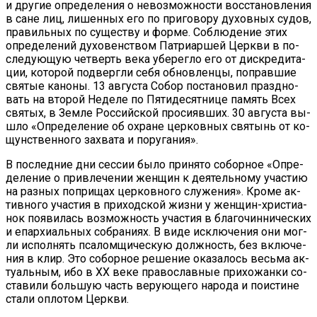
и дру­гие опре­де­ле­ния о невоз­мож­но­сти вос­ста­нов­ле­ния
в сане лиц, ли­шен­ных его по при­го­во­ру ду­хов­ных су­дов,
пра­виль­ных по су­ще­ству и фор­ме. Со­блю­де­ние этих
опре­де­ле­ний ду­хо­вен­ством Пат­ри­ар­шей Церк­ви в по­
сле­ду­ю­щую чет­верть ве­ка убе­рег­ло его от дис­кре­ди­та­
ции, ко­то­рой под­верг­ли се­бя об­нов­лен­цы, по­прав­шие
свя­тые ка­но­ны. 13 ав­гу­ста Со­бор по­ста­но­вил празд­но­
вать на вто­рой Неде­ле по Пя­ти­де­сят­ни­це па­мять Всех
свя­тых, в Зем­ле Рос­сий­ской про­си­яв­ших. 30 ав­гу­ста вы­
шло «Опре­де­ле­ние об охране цер­ков­ных свя­тынь от ко­
щун­ствен­но­го за­хва­та и по­ру­га­ния».
В по­след­ние дни сес­сии бы­ло при­ня­то со­бор­ное «Опре­
де­ле­ние о при­вле­че­нии жен­щин к де­я­тель­но­му уча­стию
на раз­ных по­при­щах цер­ков­но­го слу­же­ния». Кро­ме ак­
тив­но­го уча­стия в при­ход­ской жиз­ни у жен­щин-хри­сти­а­
нок по­яви­лась воз­мож­ность уча­стия в бла­го­чин­ни­че­ских
и епар­хи­аль­ных со­бра­ни­ях. В ви­де ис­клю­че­ния они мог­
ли ис­пол­нять пса­лом­щи­че­скую долж­ность, без вклю­че­
ния в клир. Это со­бор­ное ре­ше­ние ока­за­лось весь­ма ак­
ту­аль­ным, ибо в ХХ ве­ке пра­во­слав­ные при­хо­жан­ки со­
ста­ви­ли боль­шую часть ве­ру­ю­ще­го на­ро­да и по­ис­ти­не
ста­ли опло­том Церк­ви.