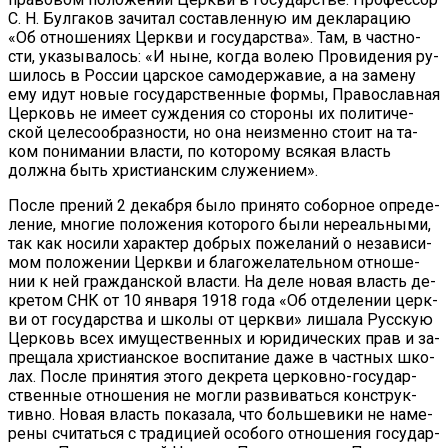
С. Н. Бул­га­ков за­чи­тал со­став­лен­ную им де­кла­ра­цию
«Об от­но­ше­ни­ях Церк­ви и го­су­дар­ства». Там, в част­но­
сти, ука­зы­ва­лось: «И ныне, ко­гда во­лею Про­ви­де­ния ру­
ши­лось в Рос­сии цар­ское са­мо­дер­жа­вие, а на за­ме­ну
ему идут но­вые го­судар­ствен­ные фор­мы, Пра­во­слав­ная
Цер­ковь не име­ет суж­де­ния со сто­ро­ны их по­ли­ти­че­
ской це­ле­со­об­раз­но­сти, но она неиз­мен­но сто­ит на та­
ком по­ни­ма­нии вла­сти, по ко­то­ро­му вся­кая власть
долж­на быть хри­сти­ан­ским слу­же­ни­ем».
По­сле пре­ний 2 де­каб­ря бы­ло при­ня­то со­бор­ное опре­де­
ле­ние, мно­гие по­ло­же­ния ко­то­ро­го бы­ли нере­аль­ны­ми,
так как но­си­ли ха­рак­тер доб­рых по­же­ла­ний о неза­ви­си­
мом по­ло­же­нии Церк­ви и бла­го­же­ла­тель­ном от­но­ше­
нии к ней граж­дан­ской вла­сти. На де­ле но­вая власть де­
кре­том СНК от 10 ян­ва­ря 1918 го­да «Об от­де­ле­нии церк­
ви от го­су­дар­ства и шко­лы от церк­ви» ли­ша­ла Рус­скую
Цер­ковь всех иму­ще­ствен­ных и юри­ди­че­ских прав и за­
пре­ща­ла хри­сти­ан­ское вос­пи­та­ние да­же в част­ных шко­
лах. По­сле при­ня­тия это­го де­кре­та цер­ков­но-го­судар­
ствен­ные от­но­ше­ния не мог­ли раз­ви­вать­ся кон­струк­
тив­но. Но­вая власть по­ка­за­ла, что боль­ше­ви­ки не на­ме­
ре­ны счи­тать­ся с тра­ди­ци­ей осо­бо­го от­но­ше­ния го­су­дар­