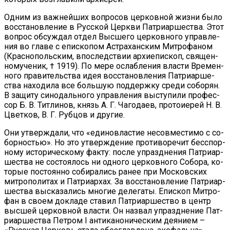
Од­ним из важ­ней­ших во­про­сов цер­ков­ной жиз­ни бы­ло
вос­ста­нов­ле­ние в Рус­ской Церк­ви Пат­ри­ар­ше­ства. Этот
во­прос об­суж­дал от­дел Выс­ше­го цер­ков­но­го управ­ле­
ния во гла­ве с епи­ско­пом Аст­ра­хан­ским Мит­ро­фа­ном
(Крас­но­поль­ским, впо­след­ствии ар­хи­епи­скоп, свя­щен­
но­му­че­ник, † 1919). По ме­ре ослаб­ле­ния вла­сти Вре­мен­
но­го пра­ви­тель­ства идея вос­ста­нов­ле­ния Пат­ри­ар­ше­
ства на­хо­ди­ла все боль­шую под­держ­ку сре­ди со­бо­рян.
В за­щи­ту си­но­даль­но­го управ­ле­ния вы­сту­пи­ли про­фес­
сор Б. В. Тит­ли­нов, князь А. Г. Ча­го­да­ев, про­то­и­е­рей Н. В.
Цвет­ков, В. Г. Руб­цов и дру­гие.
Они утвер­жда­ли, что «еди­но­вла­стие несов­ме­сти­мо с со­
бор­но­стью». Но это утвер­жде­ние про­ти­во­ре­чит бес­спор­
но­му ис­то­ри­че­ско­му фак­ту: по­сле упразд­не­ния Пат­ри­ар­
ше­ства не со­сто­я­лось ни од­но­го цер­ков­но­го Со­бо­ра, ко­
то­рые по­сто­ян­но со­би­ра­лись ра­нее при Мос­ков­ских
мит­ро­по­ли­тах и Пат­ри­ар­хах. За вос­ста­нов­ле­ние Пат­ри­ар­
ше­ства вы­ска­за­лись мно­гие де­ле­га­ты. Епи­скоп Мит­ро­
фан в сво­ем до­кла­де ста­вил Пат­ри­ар­ше­ство в центр
выс­шей цер­ков­ной вла­сти. Он на­звал упразд­не­ние Пат­
ри­ар­ше­ства Пет­ром I ан­ти­ка­но­ни­че­ским де­я­ни­ем –