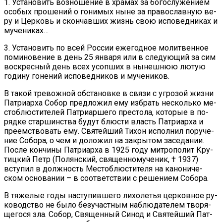
1. Уста­но­вить воз­но­ше­ние в хра­мах за бо­го­слу­же­ни­ем
осо­бых про­ше­ний о го­ни­мых ныне за пра­во­слав­ную ве­
ру и Цер­ковь и скон­чав­ших жизнь свою ис­по­вед­ни­ках и
му­че­ни­ках…
3. Уста­но­вить по всей Рос­сии еже­год­ное мо­лит­вен­ное
по­ми­но­ве­ние в день 25 ян­ва­ря или в сле­ду­ю­щий за сим
вос­крес­ный день всех усоп­ших в ны­неш­нюю лю­тую
го­ди­ну го­не­ний ис­по­вед­ни­ков и му­че­ни­ков.
В та­кой тре­вож­ной об­ста­нов­ке в свя­зи с угро­зой жиз­ни
Пат­ри­ар­ха Со­бор пред­ло­жил ему из­брать несколь­ко ме­
сто­блю­сти­те­лей Пат­ри­ар­ше­го пре­сто­ла, ко­то­рые в по­
ряд­ке стар­шин­ства бу­дут блю­сти власть Пат­ри­ар­ха и
пре­ем­ство­вать ему. Свя­тей­ший Ти­хон ис­пол­нил по­ру­че­
ние Со­бо­ра, о чем и до­ло­жил на за­кры­том за­се­да­нии.
По­сле кон­чи­ны Пат­ри­ар­ха в 1925 го­ду мит­ро­по­лит Кру­
тиц­кий Петр (По­лян­ский, свя­щен­но­му­че­ник, † 1937)
всту­пил в долж­ность Ме­сто­блю­сти­те­ля на ка­но­ни­че­
ском ос­но­ва­нии – в со­от­вет­ствии с ре­ше­ни­ем Со­бо­ра.
В тя­же­лые го­ды на­сту­пив­ше­го ли­хо­ле­тья цер­ков­ное ру­
ко­вод­ство не бы­ло без­участ­ным на­блю­да­те­лем тво­ря­
ще­го­ся зла. Со­бор, Свя­щен­ный Си­нод и Свя­тей­ший Пат­