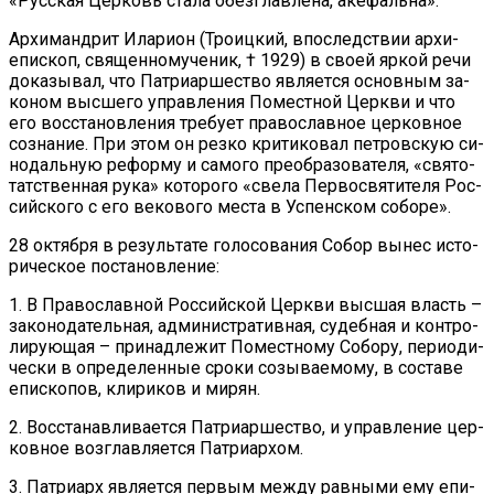
«Рус­ская Цер­ковь ста­ла обез­глав­ле­на, аке­фаль­на».
Ар­хи­манд­рит Ила­ри­он (Тро­иц­кий, впо­след­ствии ар­хи­
епи­скоп, свя­щен­но­му­че­ник, † 1929) в сво­ей яр­кой ре­чи
до­ка­зы­вал, что Пат­ри­ар­ше­ство яв­ля­ет­ся ос­нов­ным за­
ко­ном выс­ше­го управ­ле­ния По­мест­ной Церк­ви и что
его вос­ста­нов­ле­ния тре­бу­ет пра­во­слав­ное цер­ков­ное
со­зна­ние. При этом он рез­ко кри­ти­ко­вал пет­ров­скую си­
но­даль­ную ре­фор­му и са­мо­го пре­об­ра­зо­ва­те­ля, «свя­то­
тат­ствен­ная ру­ка» ко­то­ро­го «све­ла Пер­во­свя­ти­те­ля Рос­
сий­ско­го с его ве­ко­во­го ме­ста в Успен­ском со­бо­ре».
28 ок­тяб­ря в ре­зуль­та­те го­ло­со­ва­ния Со­бор вы­нес ис­то­
ри­че­ское по­ста­нов­ле­ние:
1. В Пра­во­слав­ной Рос­сий­ской Церк­ви выс­шая власть –
за­ко­но­да­тель­ная, адми­ни­стра­тив­ная, су­деб­ная и кон­тро­
ли­ру­ю­щая – при­над­ле­жит По­мест­но­му Со­бо­ру, пе­ри­о­ди­
че­ски в опре­де­лен­ные сро­ки со­зы­ва­е­мо­му, в со­ста­ве
епи­ско­пов, кли­ри­ков и ми­рян.
2. Вос­ста­нав­ли­ва­ет­ся Пат­ри­ар­ше­ство, и управ­ле­ние цер­
ков­ное воз­глав­ля­ет­ся Пат­ри­ар­хом.
3. Пат­ри­арх яв­ля­ет­ся пер­вым меж­ду рав­ны­ми ему епи­