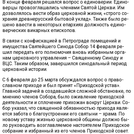
В кон­це фев­ра­ля ре­шал­ся во­прос о еди­но­ве­рии. Еди­но­
вер­цы про­воз­гла­ша­лись чле­на­ми Свя­той Церк­ви. Им
доз­во­ля­лось ве­сти об­раз цер­ков­ной жиз­ни, «стро­го со­
хра­няя древ­не­рус­ский бы­то­вой уклад». Так­же бы­ло ре­
ше­но вве­сти в неко­то­рых епар­хи­ях долж­ность еди­но­
вер­че­ских ви­кар­ных епи­ско­пов.
В свя­зи с кон­фис­ка­ци­ей в Пет­ро­гра­де по­ме­ще­ний и
иму­ще­ства Свя­тей­ше­го Си­но­да Со­бор 14 фев­ра­ля ре­
шил пе­ре­дать его пол­но­мо­чия вновь из­бран­ным ор­га­
нам цер­ков­но­го управ­ле­ния – Свя­щен­но­му Си­но­ду и
ВЦС. Та­ким об­ра­зом, за­вер­шил­ся си­но­даль­ный пе­ри­од
цер­ков­ной ис­то­рии.
С 6 фев­ра­ля до 25 мар­та об­суж­дал­ся во­прос о пра­во­
слав­ном при­хо­де и был при­нят «При­ход­ской устав».
Глав­ной за­да­чей в со­здав­шей­ся слож­ной об­ста­нов­ке, по
мне­нию чле­нов Со­бо­ра, бы­ло ожив­ле­ние при­ход­ской
де­я­тель­но­сти и спло­че­ние при­хо­жан во­круг Церк­ви. Со­
бор ука­зал, что свя­щен­ной обя­зан­но­стью при­хо­да яв­ля­
ет­ся за­бо­та о бла­го­устро­е­нии его свя­ты­ни – хра­ма. По
но­во­му уста­ву жиз­нью цер­ков­ной об­щи­ны долж­но бы­
ло ру­ко­во­дить воз­глав­ля­е­мое на­сто­я­те­лем При­ход­ское
со­бра­ние и из­бран­ный из его чле­нов При­ход­ской со­вет.