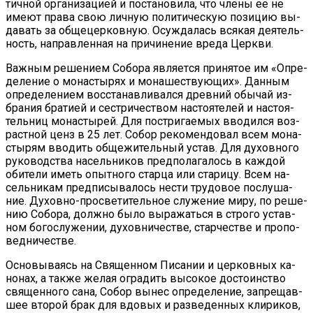
тич­ной ор­га­ни­за­ци­ей и по­ста­но­ви­ла, что чле­ны ее не
име­ют пра­ва свою лич­ную по­ли­ти­че­скую по­зи­цию вы­
да­вать за об­ще­цер­ков­ную. Осуж­да­лась вся­кая де­я­тель­
ность, на­прав­лен­ная на при­чи­не­ние вре­да Церк­ви.
Важ­ным ре­ше­ни­ем Со­бо­ра яв­ля­ет­ся при­ня­тое им «Опре­
де­ле­ние о мо­на­сты­рях и мо­на­ше­ству­ю­щих». Дан­ным
опре­де­ле­ни­ем вос­ста­нав­ли­вал­ся древ­ний обы­чай из­
бра­ния бра­ти­ей и сест­ри­че­ством на­сто­я­те­лей и на­сто­я­
тель­ниц мо­на­сты­рей. Для по­стри­га­е­мых вво­дил­ся воз­
раст­ной ценз в 25 лет. Со­бор ре­ко­мен­до­вал всем мо­на­
сты­рям вво­дить об­ще­жи­тель­ный устав. Для ду­хов­но­го
ру­ко­вод­ства на­сель­ни­ков пред­по­ла­га­лось в каж­дой
оби­те­ли иметь опыт­но­го стар­ца или ста­ри­цу. Всем на­
сель­ни­кам пред­пи­сы­ва­лось нести тру­до­вое по­слу­ша­
ние. Ду­хов­но-про­све­ти­тель­ное слу­же­ние ми­ру, по ре­ше­
нию Со­бо­ра, долж­но бы­ло вы­ра­жать­ся в стро­го устав­
ном бо­го­слу­же­нии, ду­хов­ни­че­стве, стар­че­стве и про­по­
вед­ни­че­стве.
Ос­но­вы­ва­ясь на Свя­щен­ном Пи­са­нии и цер­ков­ных ка­
но­нах, а так­же же­лая огра­дить вы­со­кое до­сто­ин­ство
свя­щен­но­го са­на, Со­бор вы­нес опре­де­ле­ние, за­пре­щав­
шее вто­рой брак для вдо­вых и раз­ве­ден­ных кли­ри­ков,