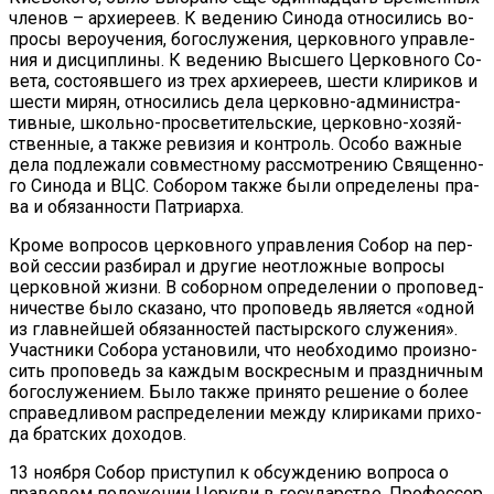
чле­нов – ар­хи­ере­ев. К ве­де­нию Си­но­да от­но­си­лись во­
про­сы ве­ро­уче­ния, бо­го­слу­же­ния, цер­ков­но­го управ­ле­
ния и дис­ци­пли­ны. К ве­де­нию Выс­ше­го Цер­ков­но­го Со­
ве­та, со­сто­яв­ше­го из трех ар­хи­ере­ев, ше­сти кли­ри­ков и
ше­сти ми­рян, от­но­си­лись де­ла цер­ков­но-адми­ни­стра­
тив­ные, школь­но-про­све­ти­тель­ские, цер­ков­но-хо­зяй­
ствен­ные, а так­же ре­ви­зия и кон­троль. Осо­бо важ­ные
де­ла под­ле­жа­ли сов­мест­но­му рас­смот­ре­нию Свя­щен­но­
го Си­но­да и ВЦС. Со­бо­ром так­же бы­ли опре­де­ле­ны пра­
ва и обя­зан­но­сти Пат­ри­ар­ха.
Кро­ме во­про­сов цер­ков­но­го управ­ле­ния Со­бор на пер­
вой сес­сии раз­би­рал и дру­гие неот­лож­ные во­про­сы
цер­ков­ной жиз­ни. В со­бор­ном опре­де­ле­нии о про­по­вед­
ни­че­стве бы­ло ска­за­но, что про­по­ведь яв­ля­ет­ся «од­ной
из глав­ней­шей обя­зан­но­стей пас­тыр­ско­го слу­же­ния».
Участ­ни­ки Со­бо­ра уста­но­ви­ли, что необ­хо­ди­мо про­из­но­
сить про­по­ведь за каж­дым вос­крес­ным и празд­нич­ным
бо­го­слу­же­ни­ем. Бы­ло так­же при­ня­то ре­ше­ние о бо­лее
спра­вед­ли­вом рас­пре­де­ле­нии меж­ду кли­ри­ка­ми при­хо­
да брат­ских до­хо­дов.
13 но­яб­ря Со­бор при­сту­пил к об­суж­де­нию во­про­са о
пра­во­вом по­ло­же­нии Церк­ви в го­су­дар­стве. Про­фес­сор