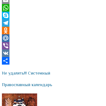
Twitter
Email
WhatsApp
Skype
Telegram
Odnoklassniki
Mail.Ru
Viber
VK
Отправить
Не удалять!!! Системный
Православный календарь