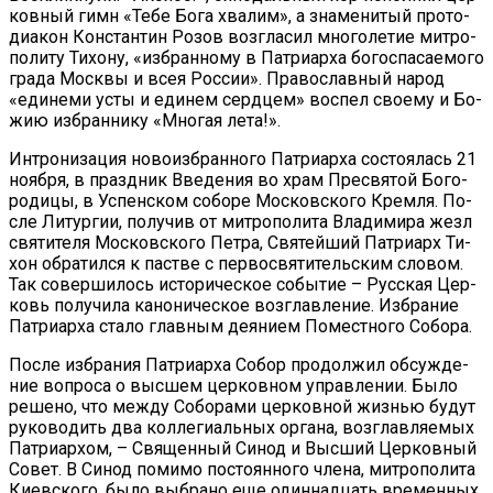
ков­ный гимн «Те­бе Бо­га хва­лим», а зна­ме­ни­тый про­то­
ди­а­кон Кон­стан­тин Ро­зов воз­гла­сил мно­го­ле­тие мит­ро­
по­ли­ту Ти­хо­ну, «из­бран­но­му в Пат­ри­ар­ха бо­го­спа­са­е­мо­го
гра­да Моск­вы и всея Рос­сии». Пра­во­слав­ный на­род
«еди­не­ми усты и еди­нем серд­цем» вос­пел сво­е­му и Бо­
жию из­бран­ни­ку «Мно­гая ле­та!».
Ин­тро­ни­за­ция но­во­из­бран­но­го Пат­ри­ар­ха со­сто­я­лась 21
но­яб­ря, в празд­ник Вве­де­ния во храм Пре­свя­той Бо­го­
ро­ди­цы, в Успен­ском со­бо­ре Мос­ков­ско­го Крем­ля. По­
сле Ли­тур­гии, по­лу­чив от мит­ро­по­ли­та Вла­ди­ми­ра жезл
свя­ти­те­ля Мос­ков­ско­го Пет­ра, Свя­тей­ший Пат­ри­арх Ти­
хон об­ра­тил­ся к пастве с пер­во­свя­ти­тель­ским сло­вом.
Так со­вер­ши­лось ис­то­ри­че­ское со­бы­тие – Рус­ская Цер­
ковь по­лу­чи­ла ка­но­ни­че­ское воз­глав­ле­ние. Из­бра­ние
Пат­ри­ар­ха ста­ло глав­ным де­я­ни­ем По­мест­но­го Со­бо­ра.
По­сле из­бра­ния Пат­ри­ар­ха Со­бор про­дол­жил об­суж­де­
ние во­про­са о выс­шем цер­ков­ном управ­ле­нии. Бы­ло
ре­ше­но, что меж­ду Со­бо­ра­ми цер­ков­ной жиз­нью бу­дут
ру­ко­во­дить два кол­ле­ги­аль­ных ор­га­на, воз­глав­ля­е­мых
Пат­ри­ар­хом, – Свя­щен­ный Си­нод и Выс­ший Цер­ков­ный
Со­вет. В Си­нод по­ми­мо по­сто­ян­но­го чле­на, мит­ро­по­ли­та
Ки­ев­ско­го, бы­ло вы­бра­но еще один­на­дцать вре­мен­ных