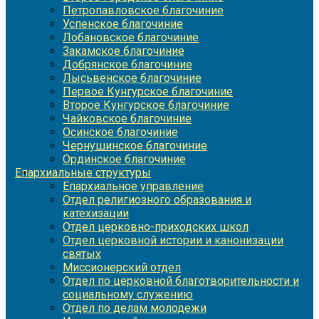
Петропавловское благочиние
Успенское благочиние
Лобановское благочиние
Закамское благочиние
Добрянское благочиние
Лысьвенское благочиние
Первое Кунгурское благочиние
Второе Кунгурское благочиние
Чайковское благочиние
Осинское благочиние
Чернушинское благочиние
Ординское благочиние
Епархиальные структуры
Епархиальное управление
Отдел религиозного образования и
катехизации
Отдел церковно-приходских школ
Отдел церковной истории и канонизации
святых
Миссионерский отдел
Отдел по церковной благотворительности и
социальному служению
Отдел по делам молодежи