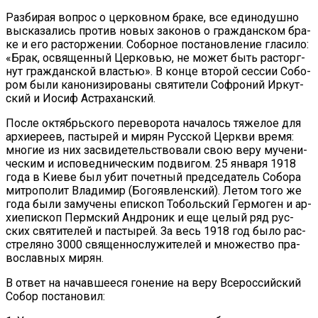
Раз­би­рая во­прос о цер­ков­ном бра­ке, все еди­но­душ­но
вы­ска­за­лись про­тив но­вых за­ко­нов о граж­дан­ском бра­
ке и его рас­тор­же­нии. Со­бор­ное по­ста­нов­ле­ние гла­си­ло:
«Брак, освя­щен­ный Цер­ко­вью, не мо­жет быть рас­торг­
нут граж­дан­ской вла­стью». В кон­це вто­рой сес­сии Со­бо­
ром бы­ли ка­но­ни­зи­ро­ва­ны свя­ти­те­ли Со­фро­ний Ир­кут­
ский и Иосиф Аст­ра­хан­ский.
По­сле ок­тябрь­ско­го пе­ре­во­ро­та на­ча­лось тя­же­лое для
ар­хи­ере­ев, пас­ты­рей и ми­рян Рус­ской Церк­ви вре­мя:
мно­гие из них за­сви­де­тель­ство­ва­ли свою ве­ру му­че­ни­
че­ским и ис­по­вед­ни­че­ским по­дви­гом. 25 ян­ва­ря 1918
го­да в Ки­е­ве был убит по­чет­ный пред­се­да­тель Со­бо­ра
мит­ро­по­лит Вла­ди­мир (Бо­го­яв­лен­ский). Ле­том то­го же
го­да бы­ли за­му­че­ны епи­скоп То­боль­ский Гер­мо­ген и ар­
хи­епи­скоп Перм­ский Ан­д­ро­ник и еще це­лый ряд рус­
ских свя­ти­те­лей и пас­ты­рей. За весь 1918 год бы­ло рас­
стре­ля­но 3000 свя­щен­но­слу­жи­те­лей и мно­же­ство пра­
во­слав­ных ми­рян.
В от­вет на на­чав­ше­е­ся го­не­ние на ве­ру Все­рос­сий­ский
Со­бор по­ста­но­вил: