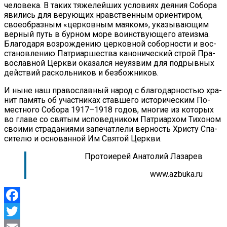
че­ло­ве­ка. В та­ких тя­же­лей­ших усло­ви­ях де­я­ния Со­бо­ра
яви­лись для ве­ру­ю­щих нрав­ствен­ным ори­ен­ти­ром,
свое­об­раз­ным «цер­ков­ным ма­я­ком», ука­зы­ва­ю­щим
вер­ный путь в бур­ном мо­ре во­ин­ству­ю­ще­го ате­из­ма.
Бла­го­да­ря воз­рож­де­нию цер­ков­ной со­бор­но­сти и вос­
ста­нов­ле­нию Пат­ри­ар­ше­ства ка­но­ни­че­ский строй Пра­
во­слав­ной Церк­ви ока­зал­ся неуяз­вим для под­рыв­ных
дей­ствий рас­коль­ни­ков и без­бож­ни­ков.
И ныне наш пра­во­слав­ный на­род с бла­го­дар­но­стью хра­
нит па­мять об участ­ни­ках став­ше­го ис­то­ри­че­ским По­
мест­но­го Со­бо­ра 1917–1918 го­дов, мно­гие из ко­то­рых
во гла­ве со свя­тым ис­по­вед­ни­ком Пат­ри­ар­хом Ти­хо­ном
сво­и­ми стра­да­ни­я­ми за­пе­чат­ле­ли вер­ность Хри­сту Спа­
си­те­лю и ос­но­ван­ной Им Свя­той Церк­ви.
Протоиерей Анатолий Лазарев
www.azbuka.ru
Facebook