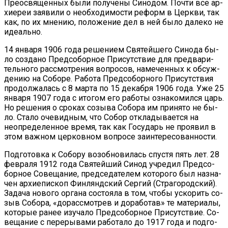
Прео­свя­щен­ных бы­ли по­лу­че­ны Си­но­дом. По­чти все ар­
хи­ереи за­яви­ли о необ­хо­ди­мо­сти ре­форм в Церк­ви, так
как, по их мне­нию, по­ло­же­ние дел в ней бы­ло да­ле­ко не
иде­аль­но.
14 ян­ва­ря 1906 го­да ре­ше­ни­ем Свя­тей­ше­го Си­но­да бы­
ло со­зда­но Пред­со­бор­ное При­сут­ствие для пред­ва­ри­
тель­но­го рас­смот­ре­ния во­про­сов, на­ме­чен­ных к об­суж­
де­нию на Со­бо­ре. Ра­бо­та Пред­со­бор­но­го При­сут­ствия
про­дол­жа­лась с 8 мар­та по 15 де­каб­ря 1906 го­да. Уже 25
ян­ва­ря 1907 го­да с ито­гом его ра­бо­ты озна­ко­мил­ся царь.
Но ре­ше­ния о сро­ках со­зы­ва Со­бо­ра им при­ня­то не бы­
ло. Ста­ло оче­вид­ным, что Со­бор от­кла­ды­ва­ет­ся на
неопре­де­лен­ное вре­мя, так как Го­су­дарь не про­явил в
этом важ­ном цер­ков­ном во­про­се за­ин­те­ре­со­ван­но­сти.
Под­го­тов­ка к Со­бо­ру воз­об­но­ви­лась спу­стя пять лет. 28
фев­ра­ля 1912 го­да Свя­тей­ший Си­нод учре­дил Пред­со­
бор­ное Со­ве­ща­ние, пред­се­да­те­лем ко­то­ро­го был на­зна­
чен ар­хи­епи­скоп Фин­лянд­ский Сер­гий (Стра­го­род­ский).
За­да­ча но­во­го ор­га­на со­сто­я­ла в том, чтобы уско­рить со­
зыв Со­бо­ра, «до­рас­смот­рев и до­ра­бо­тав» те ма­те­ри­а­лы,
ко­то­рые ра­нее изу­ча­ло Пред­со­бор­ное При­сут­ствие. Со­
ве­ща­ние с пе­ре­ры­ва­ми ра­бо­та­ло до 1917 го­да и под­го­