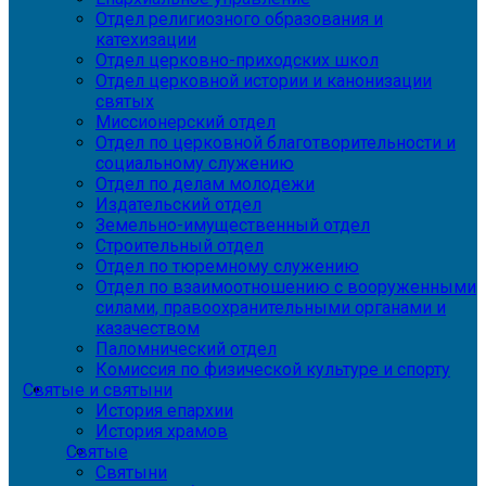
Отдел религиозного образования и
катехизации
Отдел церковно-приходских школ
Отдел церковной истории и канонизации
святых
Миссионерский отдел
Отдел по церковной благотворительности и
социальному служению
Отдел по делам молодежи
Издательский отдел
Земельно-имущественный отдел
Строительный отдел
Отдел по тюремному служению
Отдел по взаимоотношению с вооруженными
силами, правоохранительными органами и
казачеством
Паломнический отдел
Комиссия по физической культуре и спорту
Святые и святыни
История епархии
История храмов
Святые
Святыни