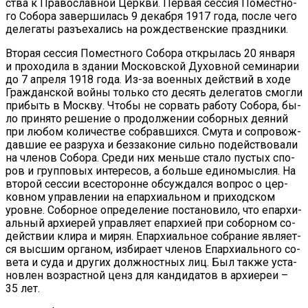
ства к Пра­во­слав­ной Церк­ви. Пер­вая сес­сия По­мест­но­
го Со­бо­ра за­вер­ши­лась 9 де­каб­ря 1917 го­да, по­сле че­го
де­ле­га­ты разъ­е­ха­лись на рож­де­ствен­ские празд­ни­ки.
Вто­рая сес­сия По­мест­но­го Со­бо­ра от­кры­лась 20 ян­ва­ря
и про­хо­ди­ла в зда­нии Мос­ков­ской Ду­хов­ной се­ми­на­рии
до 7 ап­ре­ля 1918 го­да. Из-за во­ен­ных дей­ствий в хо­де
Граж­дан­ской вой­ны толь­ко сто де­сять де­ле­га­тов смог­ли
при­быть в Моск­ву. Чтобы не со­рвать ра­бо­ту Со­бо­ра, бы­
ло при­ня­то ре­ше­ние о про­дол­же­нии со­бор­ных де­я­ний
при лю­бом ко­ли­че­стве со­брав­ших­ся. Сму­та и со­про­вож­
дав­шие ее раз­ру­ха и без­за­ко­ние силь­но по­дей­ство­ва­ли
на чле­нов Со­бо­ра. Сре­ди них мень­ше ста­ло пу­стых спо­
ров и груп­по­вых ин­те­ре­сов, а боль­ше еди­но­мыс­лия. На
вто­рой сес­сии все­сто­ронне об­суж­дал­ся во­прос о цер­
ков­ном управ­ле­нии на епар­хи­аль­ном и при­ход­ском
уровне. Со­бор­ное опре­де­ле­ние по­ста­но­ви­ло, что епар­хи­
аль­ный ар­хи­ерей управ­ля­ет епар­хи­ей при со­бор­ном со­
дей­ствии кли­ра и ми­рян. Епар­хи­аль­ное со­бра­ние яв­ля­ет­
ся выс­шим ор­га­ном, из­би­ра­ет чле­нов Епар­хи­аль­но­го со­
ве­та и су­да и дру­гих долж­ност­ных лиц. Был так­же уста­
нов­лен воз­раст­ной ценз для кан­ди­да­тов в ар­хи­ереи –
35 лет.