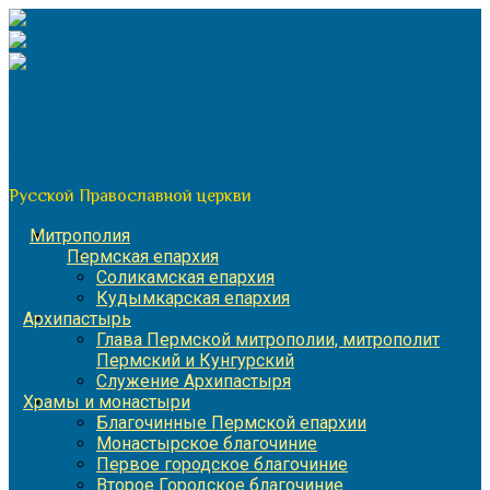
Перейти
к
содержимому
По благословению митрополита Пермского и Кунгурского
Игнатия
Пермская митрополия
Русской Православной церкви
Митрополия
Пермская епархия
Соликамская епархия
Кудымкарская епархия
Архипастырь
Глава Пермской митрополии, митрополит
Пермский и Кунгурский
Служение Архипастыря
Храмы и монастыри
Благочинные Пермской епархии
Монастырское благочиние
Первое городское благочиние
Второе Городское благочиние