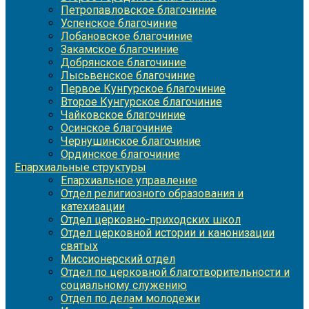
Петропавловское благочиние
Успенское благочиние
Лобановское благочиние
Закамское благочиние
Добрянское благочиние
Лысьвенское благочиние
Первое Кунгурское благочиние
Второе Кунгурское благочиние
Чайковское благочиние
Осинское благочиние
Чернушинское благочиние
Ординское благочиние
Епархиальные структуры
Епархиальное управление
Отдел религиозного образования и
катехизации
Отдел церковно-приходских школ
Отдел церковной истории и канонизации
святых
Миссионерский отдел
Отдел по церковной благотворительности и
социальному служению
Отдел по делам молодежи