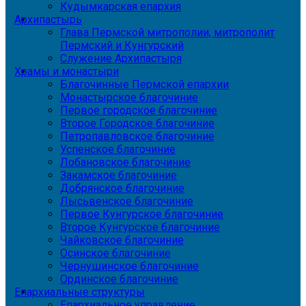
Кудымкарская епархия
Архипастырь
Глава Пермской митрополии, митрополит
Пермский и Кунгурский
Служение Архипастыря
Храмы и монастыри
Благочинные Пермской епархии
Монастырское благочиние
Первое городское благочиние
Второе Городское благочиние
Петропавловское благочиние
Успенское благочиние
Лобановское благочиние
Закамское благочиние
Добрянское благочиние
Лысьвенское благочиние
Первое Кунгурское благочиние
Второе Кунгурское благочиние
Чайковское благочиние
Осинское благочиние
Чернушинское благочиние
Ординское благочиние
Епархиальные структуры
Епархиальное управление