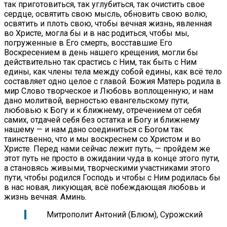
так приготовиться, так углубиться, так очистить свое
сердце, освятить свою мысль, обновить свою волю,
освятить и плоть свою, чтобы вечная жизнь, явленная
во Христе, могла бы и в нас родиться, чтобы мы,
погруженные в Его смерть, восставшие Его
Воскресением в день нашего крещения, могли бы
действительно так срастись с Ним, так быть с Ним
едины, как члены тела между собой едины, как всё тело
составляет одно целое с главой. Божия Матерь родила в
мир Слово творческое и Любовь воплощенную; и нам
дано молитвой, верностью евангельскому пути,
любовью к Богу и к ближнему, отречением от себя
самих, отдачей себя без остатка и Богу и ближнему
нашему — и нам дано соединиться с Богом так
таинственно, что и мы воскреснем со Христом и во
Христе. Перед нами сейчас лежит путь, — пройдем же
этот путь не просто в ожидании чуда в конце этого пути,
а становясь живыми, творческими участниками этого
пути, чтобы родился Господь и чтобы с Ним родилась бы
в нас новая, ликующая, всё побеждающая любовь и
жизнь вечная. Аминь.
Митрополит Антоний (Блюм), Сурожский