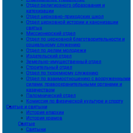
Отдел религиозного образования и
катехизации
Отдел церковно-приходских школ
Отдел церковной истории и канонизации
святых
Миссионерский отдел
Отдел по церковной благотворительности и
социальному служению
Отдел по делам молодежи
Издательский отдел
Земельно-имущественный отдел
Строительный отдел
Отдел по тюремному служению
Отдел по взаимоотношению с вооруженными
силами, правоохранительными органами и
казачеством
Паломнический отдел
Комиссия по физической культуре и спорту
Святые и святыни
История епархии
История храмов
Святые
Святыни