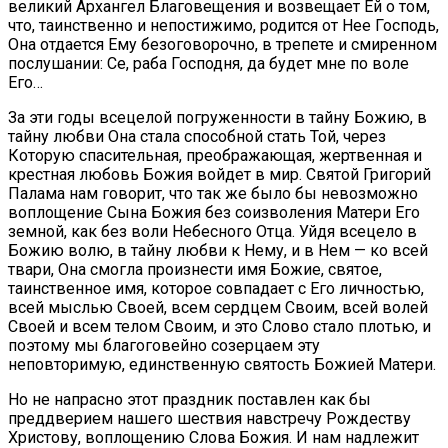
великий Архангел Благовещения и возвещает Ей о том,
что, таинственно и непостижимо, родится от Нее Господь,
Она отдается Ему безоговорочно, в трепете и смиренном
послушании: Се, раба Господня, да будет мне по воле
Его…
За эти годы всецелой погруженности в тайну Божию, в
тайну любви Она стала способной стать Той, через
Которую спасительная, преображающая, жертвенная и
крестная любовь Божия войдет в мир. Святой Григорий
Палама нам говорит, что так же было бы невозможно
воплощение Сына Божия без соизволения Матери Его
земной, как без воли Небесного Отца. Уйдя всецело в
Божию волю, в тайну любви к Нему, и в Нем — ко всей
твари, Она смогла произнести имя Божие, святое,
таинственное имя, которое совпадает с Его личностью,
всей мыслью Своей, всем сердцем Своим, всей волей
Своей и всем телом Своим, и это Слово стало плотью, и
поэтому мы благоговейно созерцаем эту
неповторимую, единственную святость Божией Матери.
Но не напрасно этот праздник поставлен как бы
преддверием нашего шествия навстречу Рождеству
Христову, воплощению Слова Божия. И нам надлежит