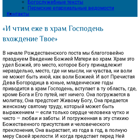
Богослужебные тексты
Пермские епархиальные ведомости
Контакты
«И чтим еже в храм Господень
вхождение Твое»
В начале Рождественского поста мы благоговейно
празднуем Введение Божией Матери во храм. Храм это
удел Божий, это место, которое Богу принадлежит
нераздельно, место, где ни мысли, ни чувства, ни воли
не может быть иной, как воли Божией. И вот Пречистая
Дева Богородица в юные, младенческие годы
приводится в храм Господень, вступает в ту область, где,
кроме Бога и Его путей, нет ничего. Она погружается в
молитву, Она предстоит Живому Богу, Она предается
женскому святому труду, который может быть
выражением — если только сердце человека чутко и
чисто — любви и заботы. И погруженная в эту стихию
Божественного присутствия и человеческого
преклонения, Она вырастает, из года в год, в полную
меру Своей зрелости. И когда предстает перед Ней