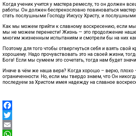
Когда ученик учится у мастера ремеслу, то он должен вс
работы. Он должен беспрекословно повиноваться мастеру, 
стать послушными Господу Иисусу Христу, и послушными
Как мы можем прийти к славному воскресению, если мы н
мы не можем перенести! Жизнь — это продолжение нашего 
многим жизненным испытаниям и смотрели бы на них как
Поэтому для того чтобы отвергнуться себя и взять свой кр
хорошему. Надо прочувствовать это на своей жизни, тогд
Бога! Если мы сумеем это сочетать, тогда нам будет знач
Иначе в чём же наша вера? Когда хорошо – верю, плохо 
ограниченности. Но, если мы твердо знаем, что Он никогд
последуем за Христом имея надежду на славное воскрес
Facebook
Twitter
Email