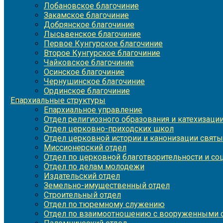
Лобановское благочиние
Закамское благочиние
Добрянское благочиние
Лысьвенское благочиние
Первое Кунгурское благочиние
Второе Кунгурское благочиние
Чайковское благочиние
Осинское благочиние
Чернушинское благочиние
Ординское благочиние
Епархиальные структуры
Епархиальное управление
Отдел религиозного образования и катехизаци
Отдел церковно-приходских школ
Отдел церковной истории и канонизации святы
Миссионерский отдел
Отдел по церковной благотворительности и с
Отдел по делам молодежи
Издательский отдел
Земельно-имущественный отдел
Строительный отдел
Отдел по тюремному служению
Отдел по взаимоотношению с вооруженными с