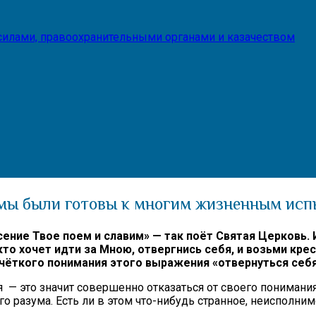
илами, правоохранительными органами и казачеством
ы мы были готовы к многим жизненным ис
сение Твое поем и славим» — так поёт Святая Церковь. 
о хочет идти за Мною, отвергнись себя, и возьми крест 
чёткого понимания этого выражения «отвернуться себя»
— это значит совершенно отказаться от своего понимания
го разума. Есть ли в этом что-нибудь странное, неисполним