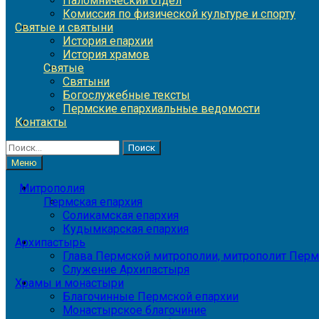
Паломнический отдел
Комиссия по физической культуре и спорту
Святые и святыни
История епархии
История храмов
Святые
Святыни
Богослужебные тексты
Пермские епархиальные ведомости
Контакты
Найти:
Меню
Митрополия
Пермская епархия
Соликамская епархия
Кудымкарская епархия
Архипастырь
Глава Пермской митрополии, митрополит Перм
Служение Архипастыря
Храмы и монастыри
Благочинные Пермской епархии
Монастырское благочиние