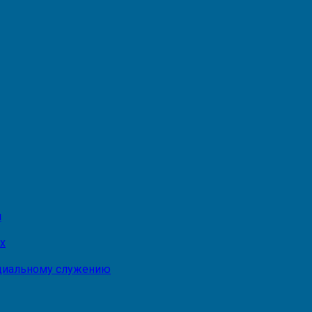
и
х
оциальному служению