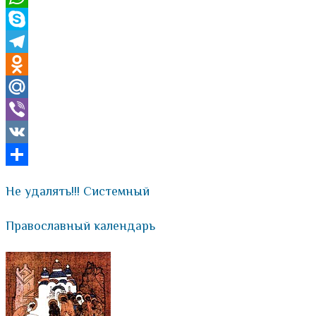
WhatsApp
Skype
Telegram
Odnoklassniki
Mail.Ru
Viber
VK
Отправить
Не удалять!!! Системный
Православный календарь