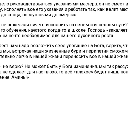
ецело руководствоваться указаниями мастера, он не смеет
исполнять все его указания и работать так, как велит мас
 до конца, послушными до смерти».
е пожелали ничего исполнить на своём жизненном пути? А 
обучения, начатого когда-то в школе. Господь «закаляет»
 на нечто необходимое для нашего духовного роста.
ест нам надо возложить своё упование на Бога, верить, что
а мы, встречая наши жизненные бури и перипетии сможем п
ительно легче в нашей жизни переносить всё в нашей жизни
– не верю? Не может быть у Бога изменения, мы так рассу
а не сделает для нас плохо, то всё «плохое» будет лишь пол
ение. Аминь!»