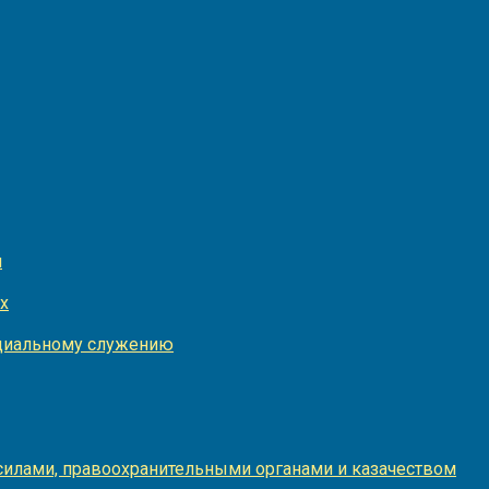
и
х
оциальному служению
илами, правоохранительными органами и казачеством