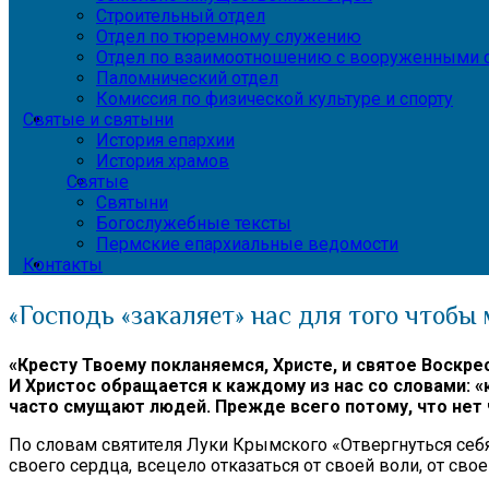
Строительный отдел
Отдел по тюремному служению
Отдел по взаимоотношению с вооруженными с
Паломнический отдел
Комиссия по физической культуре и спорту
Святые и святыни
История епархии
История храмов
Святые
Святыни
Богослужебные тексты
Пермские епархиальные ведомости
Контакты
«Господь «закаляет» нас для того чтоб
«Кресту Твоему покланяемся, Христе, и святое Воскре
И Христос обращается к каждому из нас со словами: «кт
часто смущают людей. Прежде всего потому, что нет 
По словам святителя Луки Крымского «Отвергнуться себя 
своего сердца, всецело отказаться от своей воли, от свое