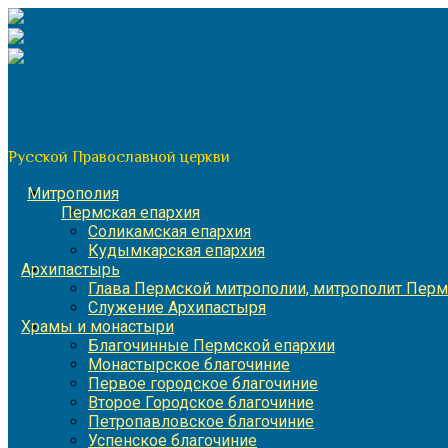
Перейти
к
содержимому
По благословению митрополита Пермского и Кунгурского 
Пермская митрополия
Русской Православной церкви
Митрополия
Пермская епархия
Соликамская епархия
Кудымкарская епархия
Архипастырь
Глава Пермской митрополии, митрополит Перм
Служение Архипастыря
Храмы и монастыри
Благочинные Пермской епархии
Монастырское благочиние
Первое городское благочиние
Второе Городское благочиние
Петропавловское благочиние
Успенское благочиние