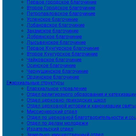
Первое городское благочиние
Второе Городское благочиние
Петропавловское благочиние
Успенское благочиние
Лобановское благочиние
Закамское благочиние
Добрянское благочиние
Лысьвенское благочиние
Первое Кунгурское благочиние
Второе Кунгурское благочиние
Чайковское благочиние
Осинское благочиние
Чернушинское благочиние
Ординское благочиние
Епархиальные структуры
Епархиальное управление
Отдел религиозного образования и катехизаци
Отдел церковно-приходских школ
Отдел церковной истории и канонизации святы
Миссионерский отдел
Отдел по церковной благотворительности и с
Отдел по делам молодежи
Издательский отдел
Земельно-имущественный отдел