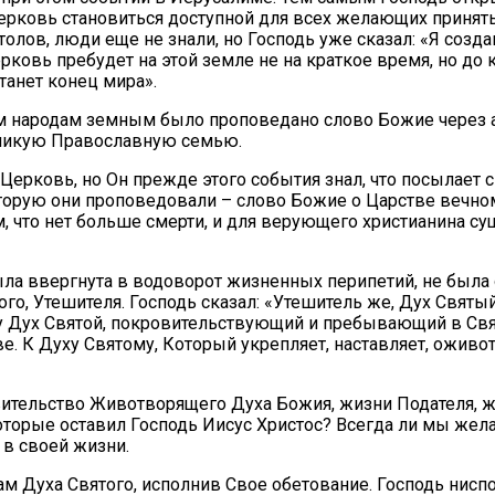
рковь становиться доступной для всех желающих принять 
олов, люди еще не знали, но Господь уже сказал: «Я создам
рковь пребудет на этой земле не на краткое время, но до
танет конец мира».
ем народам земным было проповедано слово Божие через а
еликую Православную семью.
Церковь, но Он прежде этого события знал, что посылает 
которую они проповедовали – слово Божие о Царстве вечно
 что нет больше смерти, и для верующего христианина су
была ввергнута в водоворот жизненных перипетий, не была
го, Утешителя. Господь сказал: «Утешитель же, Дух Святый
ому Дух Святой, покровительствующий и пребывающий в Свя
ве. К Духу Святому, Который укрепляет, наставляет, ожив
овительство Животворящего Духа Божия, жизни Подателя,
оторые оставил Господь Иисус Христос? Всегда ли мы жела
 в своей жизни.
олам Духа Святого, исполнив Свое обетование. Господь ни