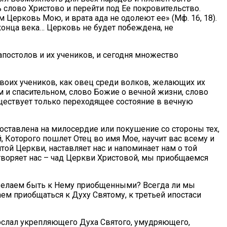
слово Христово и перейти под Ее покровительство.
 Церковь Мою, и врата ада не одолеют ее» (Мф. 16, 18).
 конца века… Церковь не будет побеждена, не
постолов и их учеников, и сегодня множество
своих учеников, как овец среди волков, желающих их
м и спасительном, слово Божие о вечной жизни, слово
ществует только переходящее состояние в вечную
 оставлена на милосердие или покушение со стороны тех,
, Которого пошлет Отец во имя Мое, научит вас всему и
той Церкви, наставляет нас и напоминает нам о той
отворяет нас – чад Церкви Христовой, мы приобщаемся
 желаем быть к Нему приобщенными? Всегда ли мы
ем приобщаться к Духу Святому, к третьей ипостаси
спослал укрепляющего Духа Святого, умудряющего,