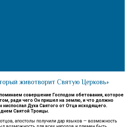
оторый животворит Святую Церковь»
споминаем совершение Господом обетования, которое
ом, ради чего Он пришел на землю, и что должно
н ниспослал Духа Святого от Отца исходящего.
 днем Святой Троицы.
х отцов, апостолы получили дар языков — возможность
рыл возможность для всех народов и племен быть