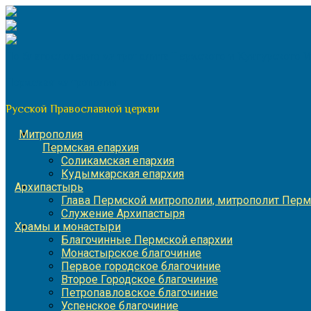
Перейти
к
содержимому
По благословению митрополита Пермского и Кунгурского 
Пермская митрополия
Русской Православной церкви
Митрополия
Пермская епархия
Соликамская епархия
Кудымкарская епархия
Архипастырь
Глава Пермской митрополии, митрополит Перм
Служение Архипастыря
Храмы и монастыри
Благочинные Пермской епархии
Монастырское благочиние
Первое городское благочиние
Второе Городское благочиние
Петропавловское благочиние
Успенское благочиние