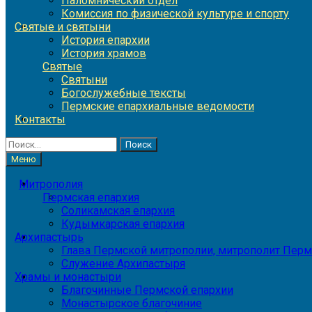
Паломнический отдел
Комиссия по физической культуре и спорту
Святые и святыни
История епархии
История храмов
Святые
Святыни
Богослужебные тексты
Пермские епархиальные ведомости
Контакты
Найти:
Меню
Митрополия
Пермская епархия
Соликамская епархия
Кудымкарская епархия
Архипастырь
Глава Пермской митрополии, митрополит Перм
Служение Архипастыря
Храмы и монастыри
Благочинные Пермской епархии
Монастырское благочиние