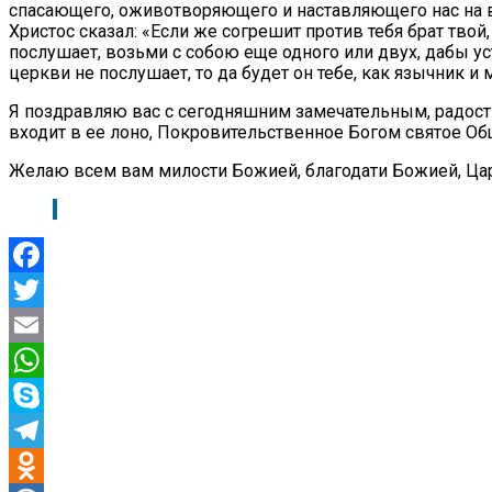
спасающего, оживотворяющего и наставляющего нас на в
Христос сказал: «Если же согрешит против тебя брат твой
послушает, возьми с собою еще одного или двух, дабы ус
церкви не послушает, то да будет он тебе, как язычник 
Я поздравляю вас с сегодняшним замечательным, радостн
входит в ее лоно, Покровительственное Богом святое О
Желаю всем вам милости Божией, благодати Божией, Цар
Facebook
Twitter
Email
WhatsApp
Skype
Telegram