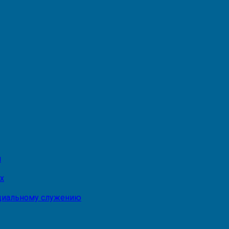
и
х
оциальному служению