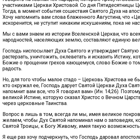
участниками Церкви Христовой. Со дня Пятидесятницы Це
Тогда, в момент события сошествия Святого Духа на апост
Хочу напомнить вам слова блаженного Августина, что «Це
искоренится, не уступит никаким искушениям, пока не нас
Мы с вами знаем из истории Вселенской Церкви, что вс
народностей, населяющих землю, составляют единую в
Господь ниспосылает Духа Святого и утверждает Святую 
растерзать, уничтожить, оклеветать и исказить Истину, 
Божие о прощении грехов кающемуся, слово Божие о том,
радость.
Но, для того чтобы малое стадо – Церковь Христова не 
кто окружал ее, Господь дарует Святой Церкви Духа Свято
напомнит вам все, что Я говорил вам» (Ин. 14;26). Поэт
великой Истине, которую сказал Христос о Вечном Царст
через церковные Таинства.
Вопрос в лишь в том, всегда ли мы, имея великое покр
желаем, чтобы Дух Святой напоминал нам о заповедях, к
Святой Троицы, к Богу Живому, имея такую возможность
Я еще раз хочу подчеркнуть, что Господь даровал апост