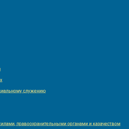
и
х
оциальному служению
илами, правоохранительными органами и казачеством