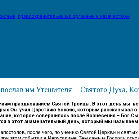
илами, правоохранительными органами и казачеством
испослав им Утешителя – Святого Духа, К
иким празднованием Святой Троицы. В этот день мы в
рых Он учил Царствию Божию, которым рассказывал о т
ание, которое совершилось после Вознесения – Бог Сы
ся в этот знаменательный день, который мы называем
апостолов, после чего, по учению Святой Церкви и святы
и при этом событии в Иерусалиме. Тем самым Господь отк