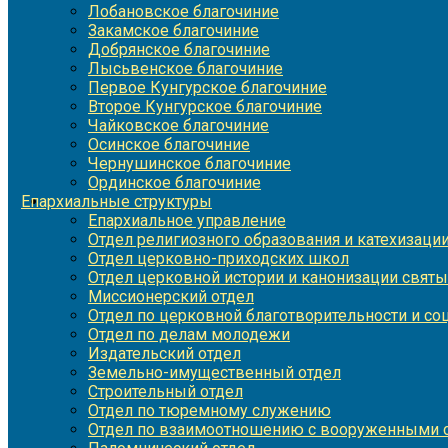
Лобановское благочиние
Закамское благочиние
Добрянское благочиние
Лысьвенское благочиние
Первое Кунгурское благочиние
Второе Кунгурское благочиние
Чайковское благочиние
Осинское благочиние
Чернушинское благочиние
Ординское благочиние
Епархиальные структуры
Епархиальное управление
Отдел религиозного образования и катехизаци
Отдел церковно-приходских школ
Отдел церковной истории и канонизации святы
Миссионерский отдел
Отдел по церковной благотворительности и с
Отдел по делам молодежи
Издательский отдел
Земельно-имущественный отдел
Строительный отдел
Отдел по тюремному служению
Отдел по взаимоотношению с вооруженными с