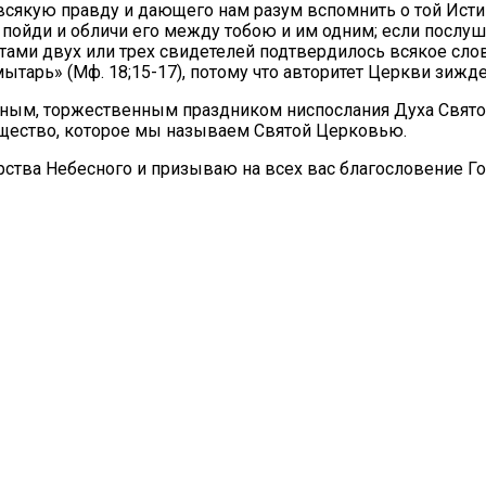
сякую правду и дающего нам разум вспомнить о той Истин
, пойди и обличи его между тобою и им одним; если послуша
тами двух или трех свидетелей подтвердилось всякое слово
и мытарь» (Мф. 18;15-17), потому что авторитет Церкви зи
ым, торжественным праздником ниспослания Духа Святого 
бщество, которое мы называем Святой Церковью.
ства Небесного и призываю на всех вас благословение Го