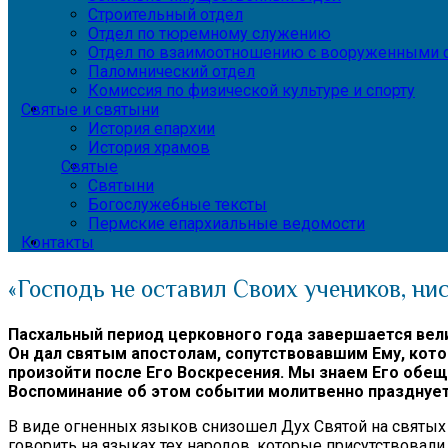
Строительный отдел
Отдел по тюремному служению
Отдел по взаимоотношению с вооруженными с
Паломнический отдел
Комиссия по физической культуре и спорту
Святые и святыни
История епархии
История храмов
Святые
Святыни
Богослужебные тексты
Пермские епархиальные ведомости
Контакты
«Господь не оставил Своих учеников, н
Пасхальный период церковного года завершается вел
Он дал святым апостолам, сопутствовавшим Ему, кото
произойти после Его Воскресения. Мы знаем Его обещ
Воспоминание об этом событии молитвенно празднует
В виде огненных языков снизошел Дух Святой на святых 
говорить на языках тех народов, которые присутствовал