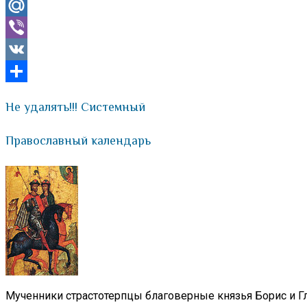
Odnoklassniki
Mail.Ru
Viber
VK
Отправить
Не удалять!!! Системный
Православный календарь
Мученники страстотерпцы благоверные князья Борис и Гл