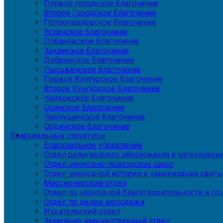
Первое городское благочиние
Второе Городское благочиние
Петропавловское благочиние
Успенское благочиние
Лобановское благочиние
Закамское благочиние
Добрянское благочиние
Лысьвенское благочиние
Первое Кунгурское благочиние
Второе Кунгурское благочиние
Чайковское благочиние
Осинское благочиние
Чернушинское благочиние
Ординское благочиние
Епархиальные структуры
Епархиальное управление
Отдел религиозного образования и катехизаци
Отдел церковно-приходских школ
Отдел церковной истории и канонизации святы
Миссионерский отдел
Отдел по церковной благотворительности и с
Отдел по делам молодежи
Издательский отдел
Земельно-имущественный отдел