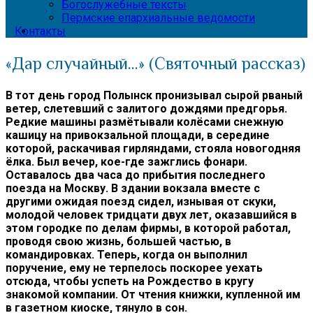
Богослужебные тексты
Пермские епархиальные ведомости
Контакты
«Дар случайный…» (Святочный рассказ)
В тот день город Полынск пронизывал сырой рваный
ветер, слетевший с залитого дождями предгорья.
Редкие машины размётывали колёсами снежную
кашицу на привокзальной площади, в середине
которой, раскачивая гирляндами, стояла новогодняя
ёлка. Был вечер, кое-где зажглись фонари.
Оставалось два часа до прибытия последнего
поезда на Москву. В здании вокзала вместе с
другими ожидая поезд сидел, изнывая от скуки,
молодой человек тридцати двух лет, оказавшийся в
этом городке по делам фирмы, в которой работал,
проводя свою жизнь, большей частью, в
командировках. Теперь, когда он выполнил
поручение, ему не терпелось поскорее уехать
отсюда, чтобы успеть на Рождество в кругу
знакомой компании. От чтения книжки, купленной им
в газетном киоске, тянуло в сон.