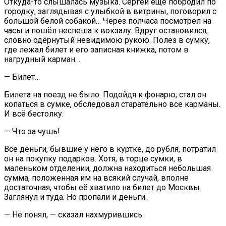
Откуда-то слышалась музыка. Сергей ещё побродил по
городку, заглядывая с улыбкой в витрины, поговорил с
большой белой собакой… Через полчаса посмотрел на
часы и пошёл неспеша к вокзалу. Вдруг остановился,
словно одёрнутый невидимою рукою. Полез в сумку,
где лежал билет и его записная книжка, потом в
нагрудный карман…
— Билет…
Билета на поезд не было. Подойдя к фонарю, стал он
копаться в сумке, обследовал старательно все карманы.
И всё бестолку.
— Что за чушь!
Все деньги, бывшие у него в куртке, до рубля, потратил
он на покупку подарков. Хотя, в торце сумки, в
маленьком отделении, должна находиться небольшая
сумма, положенная им на всякий случай, вполне
достаточная, чтобы её хватило на билет до Москвы.
Заглянул и туда. Но пропали и деньги.
— Не понял, — сказал нахмурившись.