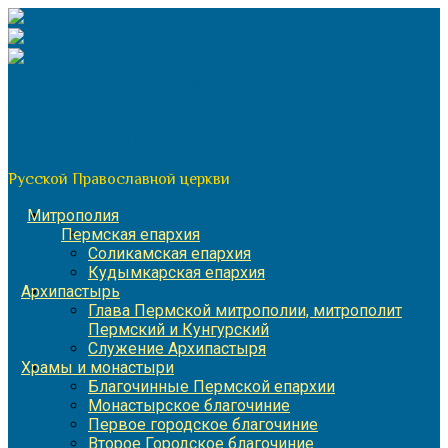
Перейти
к
содержимому
По благословению митрополита Пермского и Кунгурского
Игнатия
Пермская митрополия
Русской Православной церкви
Митрополия
Пермская епархия
Соликамская епархия
Кудымкарская епархия
Архипастырь
Глава Пермской митрополии, митрополит
Пермский и Кунгурский
Служение Архипастыря
Храмы и монастыри
Благочинные Пермской епархии
Монастырское благочиние
Первое городское благочиние
Второе Городское благочиние