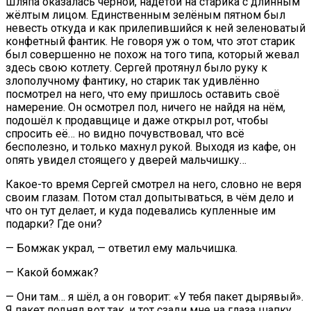
Шляпа оказалась чёрной, надетой на старика с длинным
жёлтым лицом. Единственным зелёным пятном был
невесть откуда и как прилепившийся к ней зеленоватый
конфетный фантик. Не говоря уж о том, что этот старик
был совершенно не похож на того типа, который жевал
здесь свою котлету. Сергей протянул было руку к
злополучному фантику, но старик так удивлённо
посмотрел на него, что ему пришлось оставить своё
намерение. Он осмотрел пол, ничего не найдя на нём,
подошёл к продавщице и даже открыл рот, чтобы
спросить её… но видно почувствовал, что всё
бесполезно, и только махнул рукой. Выходя из кафе, он
опять увидел стоящего у дверей мальчишку…
Какое-то время Сергей смотрел на него, словно не веря
своим глазам. Потом стал допытываться, в чём дело и
что он тут делает, и куда подевались купленные им
подарки? Где они?
— Бомжак украл, — ответил ему мальчишка.
— Какой бомжак?
— Они там… я шёл, а он говорит: «У тебя пакет дырявый».
Я пакет поднял вот так, и тот сзади мне на глаза шапку