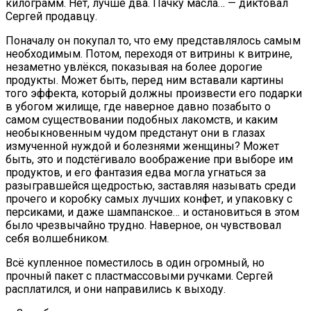
килограмм. Нет, лучше два. Пачку масла… — диктовал
Сергей продавцу.
Поначалу он покупал то, что ему представлялось самым
необходимым. Потом, переходя от витрины к витрине,
незаметно увлёкся, показывая на более дорогие
продукты. Может быть, перед ним вставали картины
того эффекта, который должны произвести его подарки
в убогом жилище, где наверное давно позабыто о
самом существовании подобных лакомств, и каким
необыкновенным чудом предстанут они в глазах
измученной нуждой и болезнями женщины? Может
быть, это и подстёгивало воображение при выборе им
продуктов, и его фантазия едва могла угнаться за
разыгравшейся щедростью, заставляя называть среди
прочего и коробку самых лучших конфет, и упаковку с
персиками, и даже шампанское… и остановиться в этом
было чрезвычайно трудно. Наверное, он чувствовал
себя волшебником.
Всё купленное поместилось в один огромный, но
прочный пакет с пластмассовыми ручками. Сергей
расплатился, и они направились к выходу.