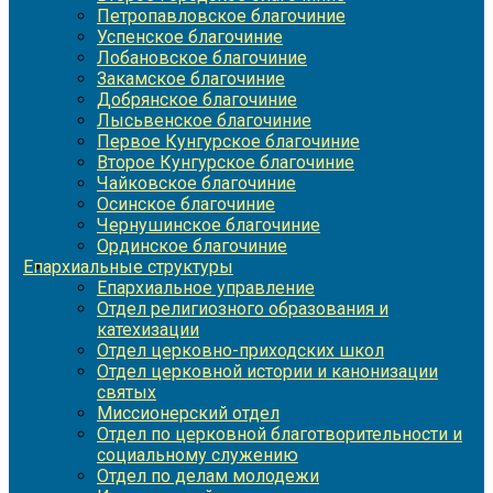
Петропавловское благочиние
Успенское благочиние
Лобановское благочиние
Закамское благочиние
Добрянское благочиние
Лысьвенское благочиние
Первое Кунгурское благочиние
Второе Кунгурское благочиние
Чайковское благочиние
Осинское благочиние
Чернушинское благочиние
Ординское благочиние
Епархиальные структуры
Епархиальное управление
Отдел религиозного образования и
катехизации
Отдел церковно-приходских школ
Отдел церковной истории и канонизации
святых
Миссионерский отдел
Отдел по церковной благотворительности и
социальному служению
Отдел по делам молодежи