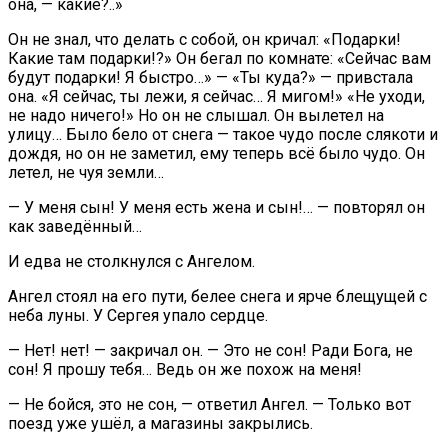
она, — какие?..»
Он не знал, что делать с собой, он кричал: «Подарки!
Какие там подарки!?» Он бегал по комнате: «Сейчас вам
будут подарки! Я быстро…» — «Ты куда?» — привстала
она. «Я сейчас, ты лежи, я сейчас… Я мигом!» «Не уходи,
не надо ничего!» Но он не слышал. Он вылетел на
улицу… Было бело от снега — такое чудо после слякоти и
дождя, но он не заметил, ему теперь всё было чудо. Он
летел, не чуя земли…
— У меня сын! У меня есть жена и сын!… — повторял он
как заведённый…
И едва не столкнулся с Ангелом.
Ангел стоял на его пути, белее снега и ярче блещущей с
неба луны. У Сергея упало сердце.
— Нет! нет! — закричал он. — Это не сон! Ради Бога, не
сон! Я прошу тебя… Ведь он же похож на меня!
— Не бойся, это не сон, — ответил Ангел. — Только вот
поезд уже ушёл, а магазины закрылись.