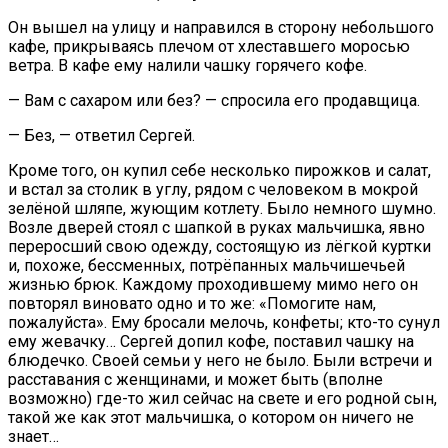
Он вышел на улицу и направился в сторону небольшого
кафе, прикрываясь плечом от хлеставшего моросью
ветра. В кафе ему налили чашку горячего кофе.
— Вам с сахаром или без? — спросила его продавщица.
— Без, — ответил Сергей.
Кроме того, он купил себе несколько пирожков и салат,
и встал за столик в углу, рядом с человеком в мокрой
зелёной шляпе, жующим котлету. Было немного шумно.
Возле дверей стоял с шапкой в руках мальчишка, явно
переросший свою одежду, состоящую из лёгкой куртки
и, похоже, бессменных, потрёпанных мальчишечьей
жизнью брюк. Каждому проходившему мимо него он
повторял виновато одно и то же: «Помогите нам,
пожалуйста». Ему бросали мелочь, конфеты; кто-то сунул
ему жевачку… Сергей допил кофе, поставил чашку на
блюдечко. Своей семьи у него не было. Были встречи и
расставания с женщинами, и может быть (вполне
возможно) где-то жил сейчас на свете и его родной сын,
такой же как этот мальчишка, о котором он ничего не
знает…