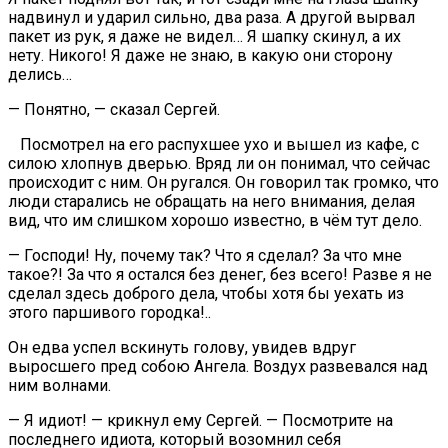
надвинул и ударил сильно, два раза. А другой вырвал
пакет из рук, я даже не видел… Я шапку скинул, а их
нету. Никого! Я даже не знаю, в какую они сторону
делись…
— Понятно, — сказал Сергей.
Посмотрел на его распухшее ухо и вышел из кафе, с
силою хлопнув дверью. Вряд ли он понимал, что сейчас
происходит с ним. Он ругался. Он говорил так громко, что
люди старались не обращать на него внимания, делая
вид, что им слишком хорошо известно, в чём тут дело.
— Господи! Ну, почему так? Что я сделал? За что мне
такое?! За что я остался без денег, без всего! Разве я не
сделал здесь доброго дела, чтобы хотя бы уехать из
этого паршивого городка!..
Он едва успел вскинуть голову, увидев вдруг
выросшего пред собою Ангела. Воздух развевался над
ним волнами.
— Я идиот! — крикнул ему Сергей. — Посмотрите на
последнего идиота, который возомнил себя