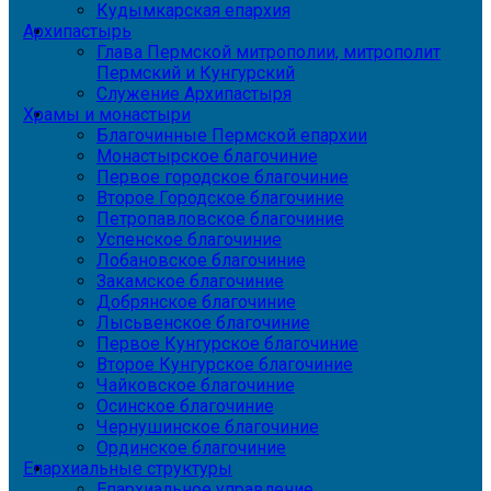
Кудымкарская епархия
Архипастырь
Глава Пермской митрополии, митрополит
Пермский и Кунгурский
Служение Архипастыря
Храмы и монастыри
Благочинные Пермской епархии
Монастырское благочиние
Первое городское благочиние
Второе Городское благочиние
Петропавловское благочиние
Успенское благочиние
Лобановское благочиние
Закамское благочиние
Добрянское благочиние
Лысьвенское благочиние
Первое Кунгурское благочиние
Второе Кунгурское благочиние
Чайковское благочиние
Осинское благочиние
Чернушинское благочиние
Ординское благочиние
Епархиальные структуры
Епархиальное управление