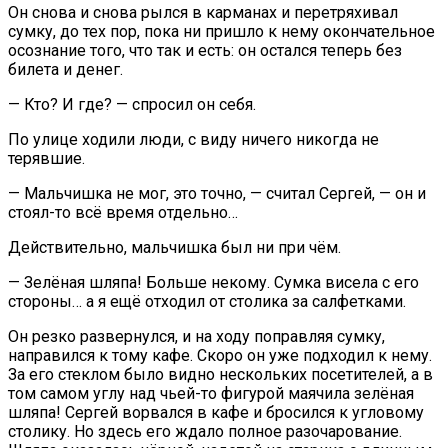
Он снова и снова рылся в карманах и перетряхивал
сумку, до тех пор, пока ни пришло к нему окончательное
осознание того, что так и есть: он остался теперь без
билета и денег.
— Кто? И где? — спросил он себя.
По улице ходили люди, с виду ничего никогда не
терявшие.
— Мальчишка не мог, это точно, — считал Сергей, — он и
стоял-то всё время отдельно…
Действительно, мальчишка был ни при чём.
— Зелёная шляпа! Больше некому. Сумка висела с его
стороны… а я ещё отходил от столика за салфетками.
Он резко развернулся, и на ходу поправляя сумку,
направился к тому кафе. Скоро он уже подходил к нему.
За его стеклом было видно нескольких посетителей, а в
том самом углу над чьей-то фигурой маячила зелёная
шляпа! Сергей ворвался в кафе и бросился к угловому
столику. Но здесь его ждало полное разочарование.