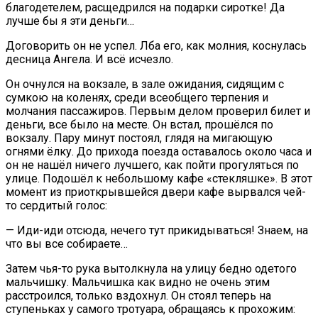
благодетелем, расщедрился на подарки сиротке! Да
лучше бы я эти деньги…
Договорить он не успел. Лба его, как молния, коснулась
десница Ангела. И всё исчезло.
Он очнулся на вокзале, в зале ожидания, сидящим с
сумкою на коленях, среди всеобщего терпения и
молчания пассажиров. Первым делом проверил билет и
деньги, все было на месте. Он встал, прошёлся по
вокзалу. Пару минут постоял, глядя на мигающую
огнями ёлку. До прихода поезда оставалось около часа и
он не нашёл ничего лучшего, как пойти прогуляться по
улице. Подошёл к небольшому кафе «стекляшке». В этот
момент из приоткрывшейся двери кафе вырвался чей-
то сердитый голос:
— Иди-иди отсюда, нечего тут прикидываться! Знаем, на
что вы все собираете…
Затем чья-то рука вытолкнула на улицу бедно одетого
мальчишку. Мальчишка как видно не очень этим
расстроился, только вздохнул. Он стоял теперь на
ступеньках у самого тротуара, обращаясь к прохожим: