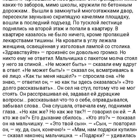
каких-то заборов, мимо школы, кружили по бетонным
дорожкам… Вышли в замкнутый многоэтажками двор,
пересекли заунывно скрипящую качелями площадку,
вошли в последний подъезд. По тусклой лестнице
поднялись на второй этаж и попали в квартиру. В
квартире казалось не было ничего, кроме пропахшей
лекарствами тишины. На кровати в углу лежала
женщина, освещённая у изголовья лампой со столика.
«Здравствуйте» — произнёс он довольно громко. Но
никто ему не ответил. Мальчишка с пакетом молча стоял
у него за спиной… «Не может быть» — сказали ему вдруг
в ответ. «Не может быть!» — сказал он, всматриваясь в
её лицо. «Как ты меня нашёл?» — спросила она. «Не
знаю, — ответил он, — но как ты здесь оказалась!» «Это
долго рассказывать»… Он сел на стул, потому что не мог
стоять. Он расспрашивал её, задавал ей дурацкие
вопросы… рассказывал что-то о себе, оправдывался,
забывал слова… Она слушала, отвечала ему, поднимая
глаза… «Но как же? Но как же так?! — говорил он ей. — А
кто же он?» Его дыхание сбилось… «Кто это?» — показал
он на мальчишку. — «Это твой сын». — «Сын, — повторил
он, — ну, да, сын, конечно!» — «Мам, нам подарки купили»
— сказал наконец мальчишка. — «Подарки? — удивилась