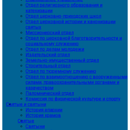
Отдел религиозного образования и
катехизации
Отдел церковно-приходских школ
Отдел церковной истории и канонизации
святых
Миссионерский отдел
Отдел по церковной благотворительности и
социальному служению
Отдел по делам молодежи
Издательский отдел
Земельно-имущественный отдел
Строительный отдел
Отдел по тюремному служению
Отдел по взаимоотношению с вооруженными
силами, правоохранительными органами и
казачеством
Паломнический отдел
Комиссия по физической культуре и спорту
Святые и святыни
История епархии
История храмов
Святые
Святыни