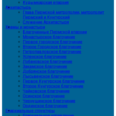
Кудымкарская епархия
Архипастырь
Глава Пермской митрополии, митрополит
Пермский и Кунгурский
Служение Архипастыря
Храмы и монастыри
Благочинные Пермской епархии
Монастырское благочиние
Первое городское благочиние
Второе Городское благочиние
Петропавловское благочиние
Успенское благочиние
Лобановское благочиние
Закамское благочиние
Добрянское благочиние
Лысьвенское благочиние
Первое Кунгурское благочиние
Второе Кунгурское благочиние
Чайковское благочиние
Осинское благочиние
Чернушинское благочиние
Ординское благочиние
Епархиальные структуры
Епархиальное управление