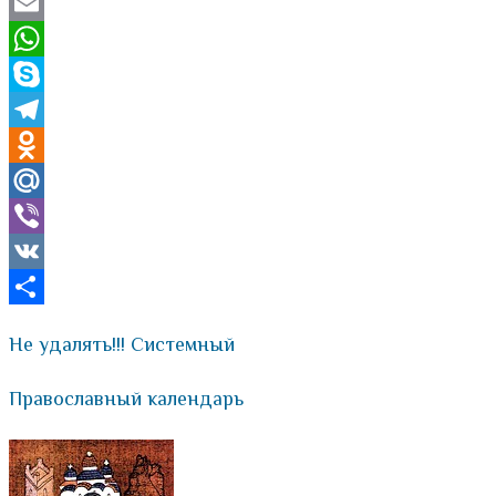
Twitter
Email
WhatsApp
Skype
Telegram
Odnoklassniki
Mail.Ru
Viber
VK
Отправить
Не удалять!!! Системный
Православный календарь