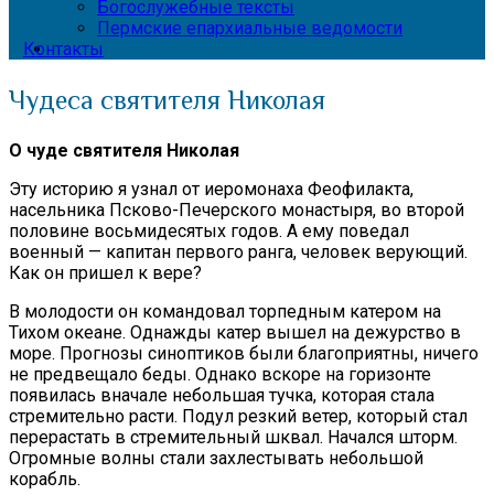
Богослужебные тексты
Пермские епархиальные ведомости
Контакты
Чудеса святителя Николая
О чуде святителя Николая
Эту историю я узнал от иеромонаха Феофилакта,
насельника Псково-Печерского монастыря, во второй
половине восьмидесятых годов. А ему поведал
военный — капитан первого ранга, человек верующий.
Как он пришел к вере?
В молодости он командовал торпедным катером на
Тихом океане. Однажды катер вышел на дежурство в
море. Прогнозы синоптиков были благоприятны, ничего
не предвещало беды. Однако вскоре на горизонте
появилась вначале небольшая тучка, которая стала
стремительно расти. Подул резкий ветер, который стал
перерастать в стремительный шквал. Начался шторм.
Огромные волны стали захлестывать небольшой
корабль.