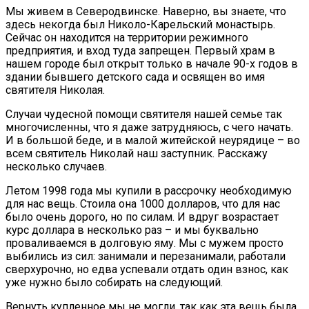
Мы живем в Северодвинске. Наверно, вы знаете, что
здесь некогда был Николо-Карельский монастырь.
Сейчас он находится на территории режимного
предприятия, и вход туда запрещен. Первый храм в
нашем городе был открыт только в начале 90-х годов в
здании бывшего детского сада и освящен во имя
святителя Николая.
Случаи чудесной помощи святителя нашей семье так
многочисленны, что я даже затрудняюсь, с чего начать.
И в большой беде, и в малой житейской неурядице – во
всем святитель Николай наш заступник. Расскажу
несколько случаев.
Летом 1998 года мы купили в рассрочку необходимую
для нас вещь. Стоила она 1000 долларов, что для нас
было очень дорого, но по силам. И вдруг возрастает
курс доллара в несколько раз – и мы буквально
проваливаемся в долговую яму. Мы с мужем просто
выбились из сил: занимали и перезанимали, работали
сверхурочно, но едва успевали отдать один взнос, как
уже нужно было собирать на следующий.
Вернуть купленное мы не могли, так как эта вещь была