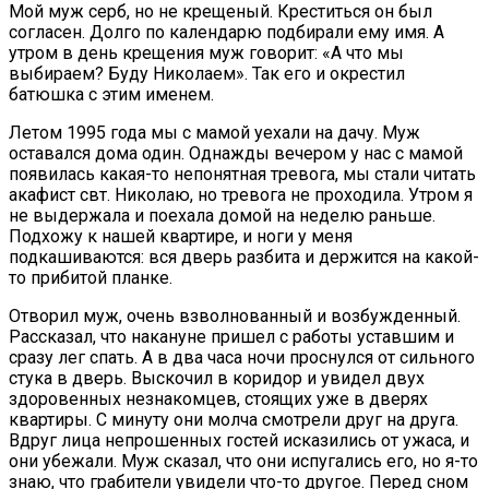
Мой муж серб, но не крещеный. Креститься он был
согласен. Долго по календарю подбирали ему имя. А
утром в день крещения муж говорит: «А что мы
выбираем? Буду Николаем». Так его и окрестил
батюшка с этим именем.
Летом 1995 года мы с мамой уехали на дачу. Муж
оставался дома один. Однажды вечером у нас с мамой
появилась какая-то непонятная тревога, мы стали читать
акафист свт. Николаю, но тревога не проходила. Утром я
не выдержала и поехала домой на неделю раньше.
Подхожу к нашей квартире, и ноги у меня
подкашиваются: вся дверь разбита и держится на какой-
то прибитой планке.
Отворил муж, очень взволнованный и возбужденный.
Рассказал, что накануне пришел с работы уставшим и
сразу лег спать. А в два часа ночи проснулся от сильного
стука в дверь. Выскочил в коридор и увидел двух
здоровенных незнакомцев, стоящих уже в дверях
квартиры. С минуту они молча смотрели друг на друга.
Вдруг лица непрошенных гостей исказились от ужаса, и
они убежали. Муж сказал, что они испугались его, но я-то
знаю, что грабители увидели что-то другое. Перед сном