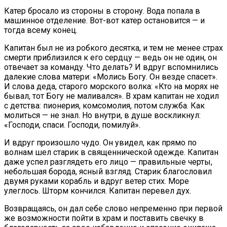
Катер бросало из стороны в сторону. Вода попала в
машинное отделение. Вот-вот катер остановится — и
тогда всему конец.
Капитан был не из робкого десятка, и тем не менее страх
смерти приблизился к его сердцу — ведь он не один, он
отвечает за команду. Что делать? И вдруг вспомнились
далекие слова матери: «Молись Богу. Он везде спасет».
И слова деда, старого морского волка: «Кто на морях не
бывал, тот Богу не маливался». В храм капитан не ходил
с детства: пионерия, комсомолия, потом служба. Как
молиться — не знал. Но внутри, в душе воскликнул:
«Господи, спаси. Господи, помилуй».
И вдруг произошло чудо. Он увидел, как прямо по
волнам шел старик в священнической одежде. Капитан
даже успел разглядеть его лицо — правильные черты,
небольшая борода, ясный взгляд. Старик благословил
двумя руками корабль и вдруг ветер стих. Море
улеглось. Шторм кончился. Капитан перевел дух.
Возвращаясь, он дал себе слово непременно при первой
же возможности пойти в храм и поставить свечку в