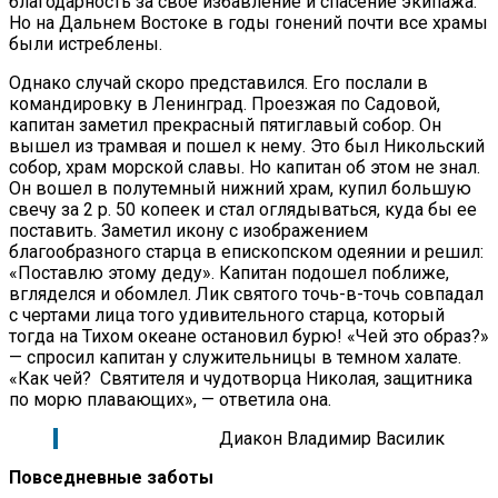
благодарность за свое избавление и спасение экипажа.
Но на Дальнем Востоке в годы гонений почти все храмы
были истреблены.
Однако случай скоро представился. Его послали в
командировку в Ленинград. Проезжая по Садовой,
капитан заметил прекрасный пятиглавый собор. Он
вышел из трамвая и пошел к нему. Это был Никольский
собор, храм морской славы. Но капитан об этом не знал.
Он вошел в полутемный нижний храм, купил большую
свечу за 2 р. 50 копеек и стал оглядываться, куда бы ее
поставить. Заметил икону с изображением
благообразного старца в епископском одеянии и решил:
«Поставлю этому деду». Капитан подошел поближе,
вгляделся и обомлел. Лик святого точь-в-точь совпадал
с чертами лица того удивительного старца, который
тогда на Тихом океане остановил бурю! «Чей это образ?»
— спросил капитан у служительницы в темном халате.
«Как чей? Святителя и чудотворца Николая, защитника
по морю плавающих», — ответила она.
Диакон Владимир Василик
Повседневные заботы