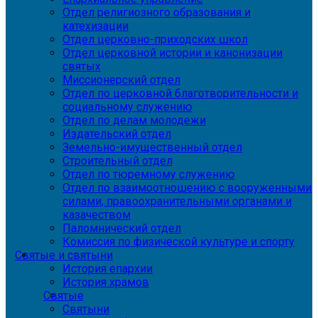
Отдел религиозного образования и
катехизации
Отдел церковно-приходских школ
Отдел церковной истории и канонизации
святых
Миссионерский отдел
Отдел по церковной благотворительности и
социальному служению
Отдел по делам молодежи
Издательский отдел
Земельно-имущественный отдел
Строительный отдел
Отдел по тюремному служению
Отдел по взаимоотношению с вооруженными
силами, правоохранительными органами и
казачеством
Паломнический отдел
Комиссия по физической культуре и спорту
Святые и святыни
История епархии
История храмов
Святые
Святыни