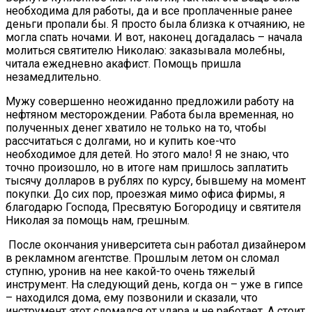
необходима для работы, да и все проплаченные ранее
деньги пропали бы. Я просто была близка к отчаянию, не
могла спать ночами. И вот, наконец догадалась – начала
молить­ся святителю Николаю: заказывала молебны,
читала ежедневно акафист. Помощь пришла
незамедлительно.
Мужу совершенно неожиданно предложили работу на
нефтяном месторождении. Работа была временная, но
полученных денег хватило не только на то, чтобы
рассчитаться с долгами, но и купить кое-что
необходимое для детей. Но этого мало! Я не знаю, что
точно произошло, но в итоге нам пришлось заплатить
тысячу долларов в рублях по курсу, бывшему на момент
покупки. До сих пор, проезжая мимо офиса фирмы, я
благодарю Господа, Пресвятую Богоро­дицу и святителя
Николая за помощь нам, грешным.
После окончания университета сын работал дизайнером
в рекламном агентстве. Прошлым летом он сломал
ступню, уронив на нее какой-то очень тяжелый
инструмент. На следующий день, когда он – уже в гипсе
– находился дома, ему позвонили и сказали, что
инструмент этот сломался от удара и не работает. А стоит