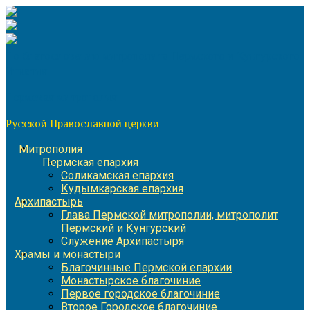
Перейти
к
содержимому
По благословению митрополита Пермского и Кунгурского
Игнатия
Пермская митрополия
Русской Православной церкви
Митрополия
Пермская епархия
Соликамская епархия
Кудымкарская епархия
Архипастырь
Глава Пермской митрополии, митрополит
Пермский и Кунгурский
Служение Архипастыря
Храмы и монастыри
Благочинные Пермской епархии
Монастырское благочиние
Первое городское благочиние
Второе Городское благочиние