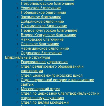
Петропавловское благочиние
Успенское благочиние
Лобановское благочиние
Закамское благочиние
Добрянское благочиние
Лысьвенское благочиние
Первое Кунгурское благочиние
Второе Кунгурское благочиние
Чайковское благочиние
Осинское благочиние
Чернушинское благочиние
Ординское благочиние
Епархиальные структуры
Епархиальное управление
Отдел религиозного образования и
катехизации
Отдел церковно-приходских школ
Отдел церковной истории и канонизации
святых
Миссионерский отдел
Отдел по церковной благотворительности и
социальному служению
Отдел по делам молодежи