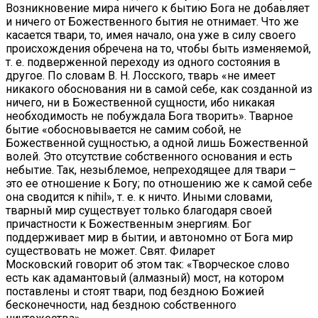
Возникновение мира ничего к бытию Бога не добавляет
и ничего от Божественного бытия не отнимает. Что же
касается твари, то, имея начало, она уже в силу своего
происхождения обречена на то, чтобы быть изменяемой,
т. е. подверженной переходу из одного состояния в
другое. По словам В. Н. Лосского, тварь «не имеет
никакого обоснования ни в самой себе, как созданной из
ничего, ни в Божественной сущности, ибо никакая
необходимость не побуждала Бога творить». Тварное
бытие «обосновывается не самим собой, не
Божественной сущностью, а одной лишь Божественной
волей. Это отсутствие собственного основания и есть
небытие. Так, незыблемое, непреходящее для твари –
это ее отношение к Богу; по отношению же к самой себе
она сводится к nihil», т. е. к ничто. Иными словами,
тварный мир существует только благодаря своей
причастности к Божественным энергиям. Бог
поддерживает мир в бытии, и автономно от Бога мир
существовать не может. Свят. Филарет
Московский говорит об этом так: «Творческое слово
есть как адамантовый (алмазный) мост, на котором
поставлены и стоят твари, под бездною Божией
бесконечности, над бездною собственного