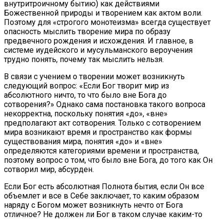
внутритроичному бытию) как действиями
Божественной природы и творением как актом воли.
Поэтому для «строгого монотеизма» всегда существует
опасность мыслить творение мира по образу
предвечного рождения и исхождения. И главное, в
системе иудейского и мусульманского вероучения
трудно понять, почему так мыслить нельзя.
В связи с учением о творении может возникнуть
следующий вопрос: «Если Бог творит мир из
абсолютного ничто, то что было вне Бога до
сотворения?» Однако сама постановка такого вопроса
некорректна, поскольку понятия «до», «вне»
предполагают акт сотворения. Только с сотворением
мира возникают время и пространство как формы
существования мира, понятия «до» и «вне»
определяются категориями времени и пространства,
поэтому вопрос о том, что было вне Бога, до того как Он
сотворил мир, абсурден.
Если Бог есть абсолютная Полнота бытия, если Он все
объемлет и все в Себе заключает, то каким образом
наряду с Богом может возникнуть нечто от Бога
отличное? Не должен ли Бог в таком случае каким-то