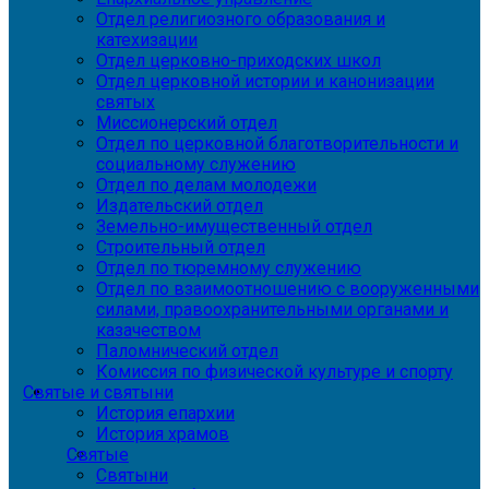
Отдел религиозного образования и
катехизации
Отдел церковно-приходских школ
Отдел церковной истории и канонизации
святых
Миссионерский отдел
Отдел по церковной благотворительности и
социальному служению
Отдел по делам молодежи
Издательский отдел
Земельно-имущественный отдел
Строительный отдел
Отдел по тюремному служению
Отдел по взаимоотношению с вооруженными
силами, правоохранительными органами и
казачеством
Паломнический отдел
Комиссия по физической культуре и спорту
Святые и святыни
История епархии
История храмов
Святые
Святыни