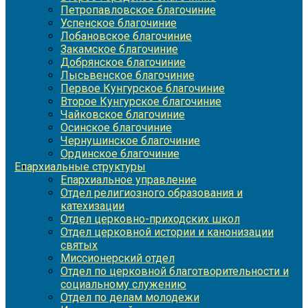
Петропавловское благочиние
Успенское благочиние
Лобановское благочиние
Закамское благочиние
Добрянское благочиние
Лысьвенское благочиние
Первое Кунгурское благочиние
Второе Кунгурское благочиние
Чайковское благочиние
Осинское благочиние
Чернушинское благочиние
Ординское благочиние
Епархиальные структуры
Епархиальное управление
Отдел религиозного образования и
катехизации
Отдел церковно-приходских школ
Отдел церковной истории и канонизации
святых
Миссионерский отдел
Отдел по церковной благотворительности и
социальному служению
Отдел по делам молодежи