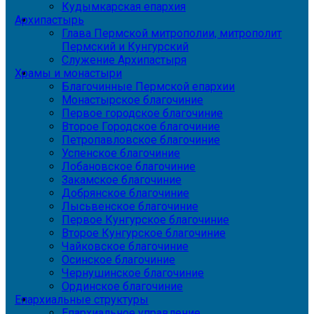
Кудымкарская епархия
Архипастырь
Глава Пермской митрополии, митрополит
Пермский и Кунгурский
Служение Архипастыря
Храмы и монастыри
Благочинные Пермской епархии
Монастырское благочиние
Первое городское благочиние
Второе Городское благочиние
Петропавловское благочиние
Успенское благочиние
Лобановское благочиние
Закамское благочиние
Добрянское благочиние
Лысьвенское благочиние
Первое Кунгурское благочиние
Второе Кунгурское благочиние
Чайковское благочиние
Осинское благочиние
Чернушинское благочиние
Ординское благочиние
Епархиальные структуры
Епархиальное управление