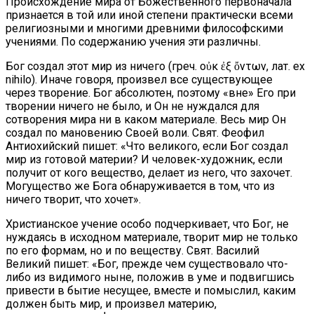
Происхождение мира от Божественного первоначала
признается в той или иной степени практически всеми
религиозными и многими древними философскими
учениями. По содержанию учения эти различны.
Бог создал этот мир из ничего (греч. οὐκ ἐξ ὄντων, лат. ex
nihilo). Иначе говоря, произвел все существующее
через творение. Бог абсолютен, поэтому «вне» Его при
творении ничего не было, и Он не нуждался для
сотворения мира ни в каком материале. Весь мир Он
создал по мановению Своей воли. Свят. Феофил
Антиохийский пишет: «Что великого, если Бог создал
мир из готовой материи? И человек-художник, если
получит от кого вещество, делает из него, что захочет.
Могущество же Бога обнаруживается в том, что из
ничего творит, что хочет».
Христианское учение особо подчеркивает, что Бог, не
нуждаясь в исходном материале, творит мир не только
по его формам, но и по веществу. Свят. Василий
Великий пишет: «Бог, прежде чем существовало что-
либо из видимого ныне, положив в уме и подвигшись
привести в бытие несущее, вместе и помыслил, каким
должен быть мир, и произвел материю,