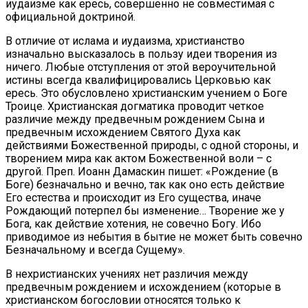
иудаизме как ересь, совершенно не совместимая с
официальной доктриной.
В отличие от ислама и иудаизма, христианство
изначально высказалось в пользу идеи творения из
ничего. Любые отступления от этой вероучительной
истины всегда квалифицировались Церковью как
ересь. Это обусловлено христианским учением о Боге
Троице. Христианская догматика проводит четкое
различие между предвечным рождением Сына и
предвечным исхождением Святого Духа как
действиями Божественной природы, с одной стороны, и
творением мира как актом Божественной воли – с
другой. Преп. Иоанн Дамаскин пишет: «Рождение (в
Боге) безначально и вечно, так как оно есть действие
Его естества и происходит из Его существа, иначе
Рождающий потерпел бы изменение… Творение же у
Бога, как действие хотения, не совечно Богу. Ибо
приводимое из небытия в бытие не может быть совечно
Безначальному и всегда Сущему».
В нехристианских учениях нет различия между
предвечным рождением и исхождением (которые в
христианском богословии относятся только к