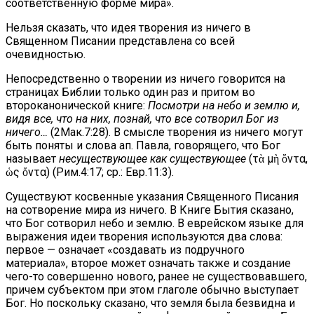
соответственную форме мира».
Нельзя сказать, что идея творения из ничего в
Священном Писании представлена со всей
очевидностью.
Непосредственно о творении из ничего говорится на
страницах Библии только один раз и притом во
второканонической книге:
Посмотри на небо и землю и,
видя все, что на них, познай, что все сотворил Бог из
ничего…
(2Мак.7:28). В смысле творения из ничего могут
быть поняты и слова ап. Павла, говорящего, что Бог
называет
несуществующее как существующее
(τὰ μὴ ὄντα,
ὡς ὄντα) (Рим.4:17; ср.: Евр.11:3).
Существуют косвенные указания Священного Писания
на сотворение мира из ничего. В Книге Бытия сказано,
что Бог сотворил небо и землю. В еврейском языке для
выражения идеи творения используются два слова:
первое — означает «создавать из подручного
материала», второе может означать также и создание
чего-то совершенно нового, ранее не существовавшего,
причем субъектом при этом глаголе обычно выступает
Бог. Но поскольку сказано, что земля была безвидна и