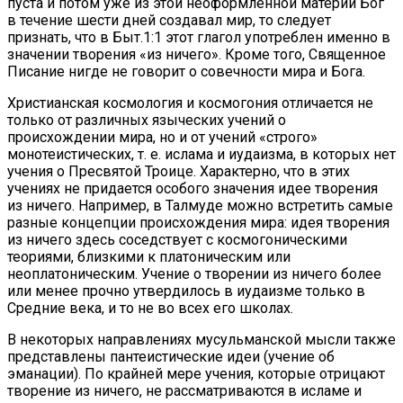
пуста и потом уже из этой неоформленной материи Бог
в течение шести дней создавал мир, то следует
признать, что в Быт.1:1 этот глагол употреблен именно в
значении творения «из ничего». Кроме того, Священное
Писание нигде не говорит о совечности мира и Бога.
Христианская космология и космогония отличается не
только от различных языческих учений о
происхождении мира, но и от учений «строго»
монотеистических, т. е. ислама и иудаизма, в которых нет
учения о Пресвятой Троице. Характерно, что в этих
учениях не придается особого значения идее творения
из ничего. Например, в Талмуде можно встретить самые
разные концепции происхождения мира: идея творения
из ничего здесь соседствует с космогоническими
теориями, близкими к платоническим или
неоплатоническим. Учение о творении из ничего более
или менее прочно утвердилось в иудаизме только в
Средние века, и то не во всех его школах.
В некоторых направлениях мусульманской мысли также
представлены пантеистические идеи (учение об
эманации). По крайней мере учения, которые отрицают
творение из ничего, не рассматриваются в исламе и