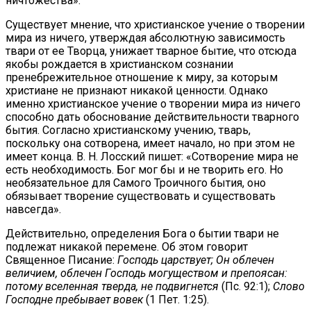
ничтожества».
Существует мнение, что христианское учение о творении
мира из ничего, утверждая абсолютную зависимость
твари от ее Творца, унижает тварное бытие, что отсюда
якобы рождается в христианском сознании
пренебрежительное отношение к миру, за которым
христиане не признают никакой ценности. Однако
именно христианское учение о творении мира из ничего
способно дать обоснование действительности тварного
бытия. Согласно христианскому учению, тварь,
поскольку она сотворена, имеет начало, но при этом не
имеет конца. В. Н. Лосский пишет: «Сотворение мира не
есть необходимость. Бог мог бы и не творить его. Но
необязательное для Самого Троичного бытия, оно
обязывает творение существовать и существовать
навсегда».
Действительно, определения Бога о бытии твари не
подлежат никакой перемене. Об этом говорит
Священное Писание:
Господь царствует; Он облечен
величием, облечен Господь могуществом и препоясан:
потому вселенная тверда, не подвигнется
(Пс. 92:1);
Слово
Господне пребывает вовек
(1 Пет. 1:25).