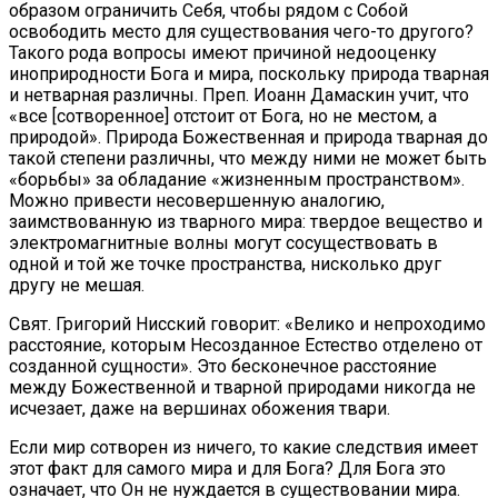
образом ограничить Себя, чтобы рядом с Собой
освободить место для существования чего-то другого?
Такого рода вопросы имеют причиной недооценку
иноприродности Бога и мира, поскольку природа тварная
и нетварная различны. Преп. Иоанн Дамаскин учит, что
«все [сотворенное] отстоит от Бога, но не местом, а
природой». Природа Божественная и природа тварная до
такой степени различны, что между ними не может быть
«борьбы» за обладание «жизненным пространством».
Можно привести несовершенную аналогию,
заимствованную из тварного мира: твердое вещество и
электромагнитные волны могут сосуществовать в
одной и той же точке пространства, нисколько друг
другу не мешая.
Свят. Григорий Нисский говорит: «Велико и непроходимо
расстояние, которым Несозданное Естество отделено от
созданной сущности». Это бесконечное расстояние
между Божественной и тварной природами никогда не
исчезает, даже на вершинах обожения твари.
Если мир сотворен из ничего, то какие следствия имеет
этот факт для самого мира и для Бога? Для Бога это
означает, что Он не нуждается в существовании мира.