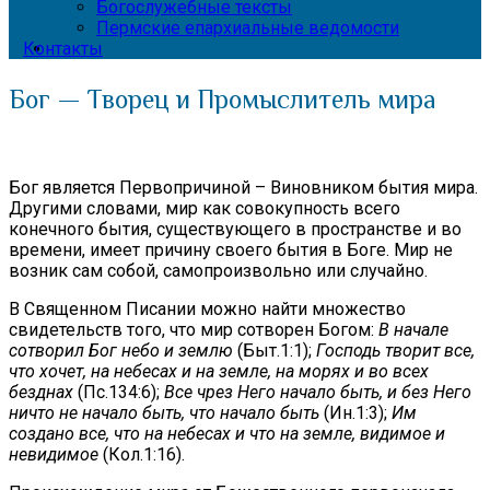
Богослужебные тексты
Пермские епархиальные ведомости
Контакты
Бог — Творец и Промыслитель мира
Бог является Первопричиной – Виновником бытия мира.
Другими словами, мир как совокупность всего
конечного бытия, существующего в пространстве и во
времени, имеет причину своего бытия в Боге. Мир не
возник сам собой, самопроизвольно или случайно.
В Священном Писании можно найти множество
свидетельств того, что мир сотворен Богом:
В начале
сотворил Бог небо и землю
(Быт.1:1);
Господь творит все,
что хочет, на небесах и на земле, на морях и во всех
безднах
(Пс.134:6);
Все чрез Него начало быть, и без Него
ничто не начало быть, что начало быть
(Ин.1:3);
Им
создано все, что на небесах и что на земле, видимое и
невидимое
(Кол.1:16).