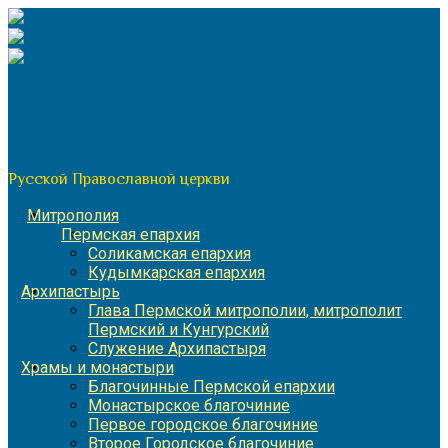
Перейти
к
содержимому
По благословению митрополита Пермского и Кунгурского
Игнатия
Пермская митрополия
Русской Православной церкви
Митрополия
Пермская епархия
Соликамская епархия
Кудымкарская епархия
Архипастырь
Глава Пермской митрополии, митрополит
Пермский и Кунгурский
Служение Архипастыря
Храмы и монастыри
Благочинные Пермской епархии
Монастырское благочиние
Первое городское благочиние
Второе Городское благочиние