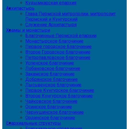
Кудымкарская епархия
Архипастырь
Глава Пермской митрополии, митрополит
Пермский и Кунгурский
Служение Архипастыря
Храмы и монастыри
Благочинные Пермской епархии
Монастырское благочиние
Первое городское благочиние
Второе Городское благочиние
Петропавловское благочиние
Успенское благочиние
Лобановское благочиние
Закамское благочиние
Добрянское благочиние
Лысьвенское благочиние
Первое Кунгурское благочиние
Второе Кунгурское благочиние
Чайковское благочиние
Осинское благочиние
Чернушинское благочиние
Ординское благочиние
Епархиальные структуры
Епархиальное управление