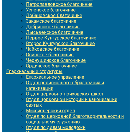
Петропавловское благочиние
Успенское благочиние
Лобановское благочиние
Закамское благочиние
Добрянское благочиние
Лысьвенское благочиние
Первое Кунгурское благочиние
Второе Кунгурское благочиние
Чайковское благочиние
Осинское благочиние
Чернушинское благочиние
Ординское благочиние
Епархиальные структуры
Епархиальное управление
Отдел религиозного образования и
катехизации
Отдел церковно-приходских школ
Отдел церковной истории и канонизации
святых
Миссионерский отдел
Отдел по церковной благотворительности и
социальному служению
Отдел по делам молодежи