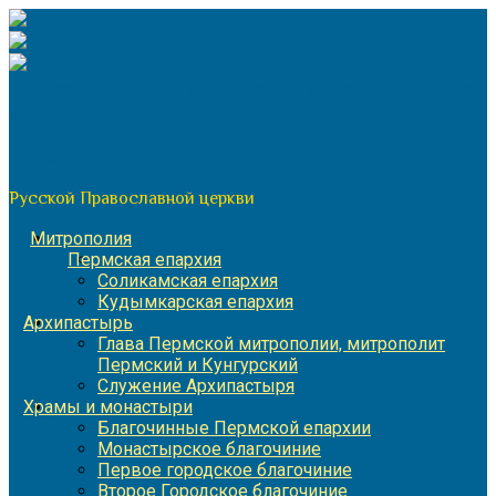
Перейти
к
содержимому
По благословению митрополита Пермского и Кунгурского
Игнатия
Пермская митрополия
Русской Православной церкви
Митрополия
Пермская епархия
Соликамская епархия
Кудымкарская епархия
Архипастырь
Глава Пермской митрополии, митрополит
Пермский и Кунгурский
Служение Архипастыря
Храмы и монастыри
Благочинные Пермской епархии
Монастырское благочиние
Первое городское благочиние
Второе Городское благочиние