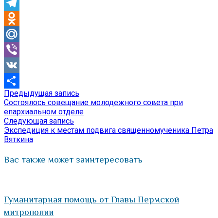
Skype
Telegram
Odnoklassniki
Mail.Ru
Viber
VK
Предыдущая
Предыдущая запись
Навигация
Отправить
запись:
Состоялось совещание молодежного совета при
по
епархиальном отделе
Следующая
Следующая запись
записям
запись:
Экспедиция к местам подвига священномученика Петра
Вяткина
Вас также может заинтересовать
Гуманитарная помощь от Главы Пермской
митрополии