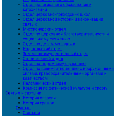
Отдел религиозного образования и
катехизации
Отдел церковно-приходских школ
Отдел церковной истории и канонизации
святых
Миссионерский отдел
Отдел по церковной благотворительности и
социальному служению
Отдел по делам молодежи
Издательский отдел
Земельно-имущественный отдел
Строительный отдел
Отдел по тюремному служению
Отдел по взаимоотношению с вооруженными
силами, правоохранительными органами и
казачеством
Паломнический отдел
Комиссия по физической культуре и спорту
Святые и святыни
История епархии
История храмов
Святые
Святыни