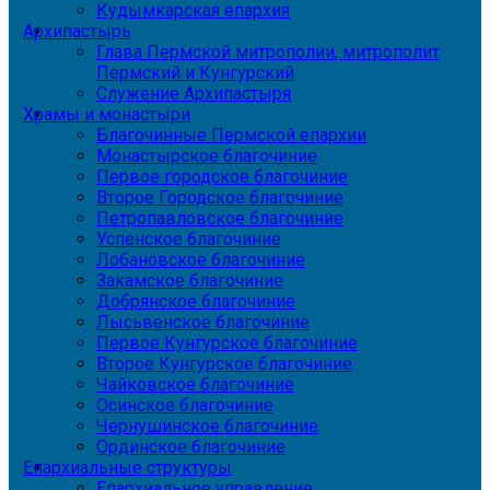
Кудымкарская епархия
Архипастырь
Глава Пермской митрополии, митрополит
Пермский и Кунгурский
Служение Архипастыря
Храмы и монастыри
Благочинные Пермской епархии
Монастырское благочиние
Первое городское благочиние
Второе Городское благочиние
Петропавловское благочиние
Успенское благочиние
Лобановское благочиние
Закамское благочиние
Добрянское благочиние
Лысьвенское благочиние
Первое Кунгурское благочиние
Второе Кунгурское благочиние
Чайковское благочиние
Осинское благочиние
Чернушинское благочиние
Ординское благочиние
Епархиальные структуры
Епархиальное управление