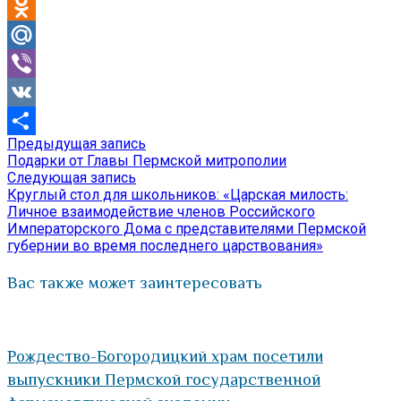
Telegram
Odnoklassniki
Mail.Ru
Viber
VK
Предыдущая
Предыдущая запись
Навигация
Отправить
запись:
Подарки от Главы Пермской митрополии
по
Следующая
Следующая запись
запись:
Круглый стол для школьников: «Царская милость:
записям
Личное взаимодействие членов Российского
Императорского Дома с представителями Пермской
губернии во время последнего царствования»
Вас также может заинтересовать
Рождество-Богородицкий храм посетили
выпускники Пермской государственной