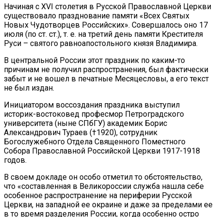
Начиная с XVI столетия в Русской Православной Церкви
существовало празднование памяти «Всех Святых
Новых Чудотворцев Российских». Совершалось оно 17
июля (по ст. ст.), т. е. на третий день памяти Крестителя
Руси – святого равноапостольного князя Владимира.
В центральной России этот праздник по каким-то
причинам не получил распространения, был фактически
забыт и не вошел в печатные Месяцесловы, а его текст
не был издан.
Инициатором воссоздания праздника выступил
историк-востоковед професмор Петроградского
университета (ныне СПбГУ) академик Борис
Александрович Тураев (†1920), сотрудник
Богослужебного Отдела Священного Поместного
Собора Православной Российской Церкви 1917-1918
годов.
В своем докладе он особо отметил то обстоятельство,
что «составленная в Великороссии служба нашла себе
особенное распространение на периферии Русской
Церкви, на западной ее окраине и даже за пределами ее
в то время разделения России, когда особенно остро