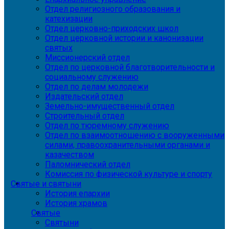
Отдел религиозного образования и
катехизации
Отдел церковно-приходских школ
Отдел церковной истории и канонизации
святых
Миссионерский отдел
Отдел по церковной благотворительности и
социальному служению
Отдел по делам молодежи
Издательский отдел
Земельно-имущественный отдел
Строительный отдел
Отдел по тюремному служению
Отдел по взаимоотношению с вооруженными
силами, правоохранительными органами и
казачеством
Паломнический отдел
Комиссия по физической культуре и спорту
Святые и святыни
История епархии
История храмов
Святые
Святыни