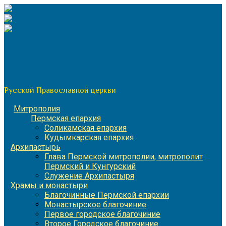
Перейти
к
содержимому
По благословению митрополита Пермского и Кунгурского
Игнатия
Пермская митрополия
Русской Православной церкви
Митрополия
Пермская епархия
Соликамская епархия
Кудымкарская епархия
Архипастырь
Глава Пермской митрополии, митрополит
Пермский и Кунгурский
Служение Архипастыря
Храмы и монастыри
Благочинные Пермской епархии
Монастырское благочиние
Первое городское благочиние
Второе Городское благочиние