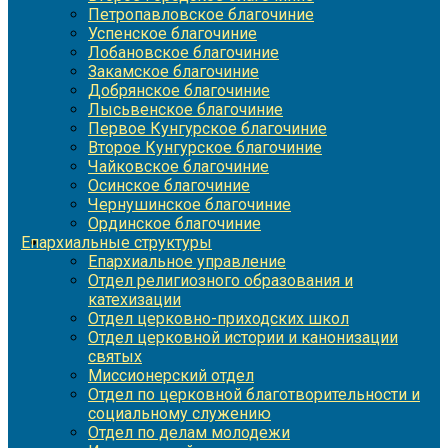
Петропавловское благочиние
Успенское благочиние
Лобановское благочиние
Закамское благочиние
Добрянское благочиние
Лысьвенское благочиние
Первое Кунгурское благочиние
Второе Кунгурское благочиние
Чайковское благочиние
Осинское благочиние
Чернушинское благочиние
Ординское благочиние
Епархиальные структуры
Епархиальное управление
Отдел религиозного образования и
катехизации
Отдел церковно-приходских школ
Отдел церковной истории и канонизации
святых
Миссионерский отдел
Отдел по церковной благотворительности и
социальному служению
Отдел по делам молодежи