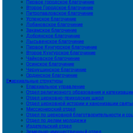
Первое городское благочиние
Второе Городское благочиние
Петропавловское благочиние
Успенское благочиние
Лобановское благочиние
Закамское благочиние
Добрянское благочиние
Лысьвенское благочиние
Первое Кунгурское благочиние
Второе Кунгурское благочиние
Чайковское благочиние
Осинское благочиние
Чернушинское благочиние
Ординское благочиние
Епархиальные структуры
Епархиальное управление
Отдел религиозного образования и катехизаци
Отдел церковно-приходских школ
Отдел церковной истории и канонизации святы
Миссионерский отдел
Отдел по церковной благотворительности и с
Отдел по делам молодежи
Издательский отдел
Земельно-имущественный отдел