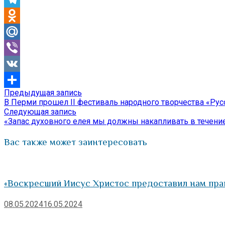
Telegram
Odnoklassniki
Mail.Ru
Viber
VK
Предыдущая
Предыдущая запись
Навигация
Отправить
запись:
В Перми прошел II фестиваль народного творчества «Рус
по
Следующая
Следующая запись
запись:
«Запас духовного елея мы должны накапливать в течени
записям
Вас также может заинтересовать
«Воскресший Иисус Христос предоставил нам пра
08.05.2024
16.05.2024