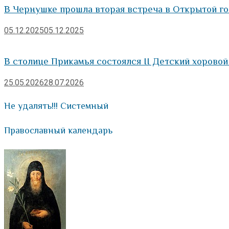
В Чернушке прошла вторая встреча в Открытой г
05.12.2025
05.12.2025
В столице Прикамья состоялся II Детский хоровой
25.05.2026
28.07.2026
Не удалять!!! Системный
Православный календарь