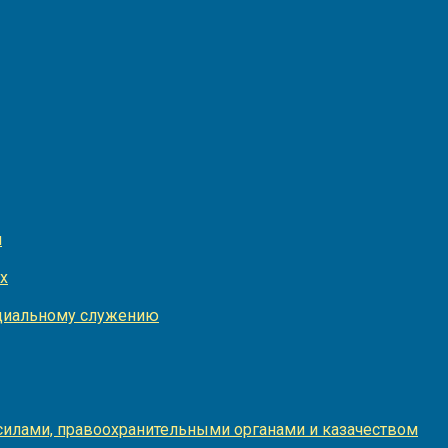
и
х
оциальному служению
илами, правоохранительными органами и казачеством