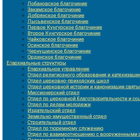
Лобановское благочиние
Закамское благочиние
Добрянское благочиние
Лысьвенское благочиние
Первое Кунгурское благочиние
Второе Кунгурское благочиние
Чайковское благочиние
Осинское благочиние
Чернушинское благочиние
Ординское благочиние
Епархиальные структуры
Епархиальное управление
Отдел религиозного образования и катехизаци
Отдел церковно-приходских школ
Отдел церковной истории и канонизации святы
Миссионерский отдел
Отдел по церковной благотворительности и с
Отдел по делам молодежи
Издательский отдел
Земельно-имущественный отдел
Строительный отдел
Отдел по тюремному служению
Отдел по взаимоотношению с вооруженными с