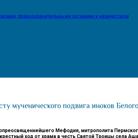
илами, правоохранительными органами и казачеством
сту мученического подвига иноков Белог
преосвященнейшего Мефодия, митрополита Пермского и
рестный ход от храма в честь Святой Троицы села Аша