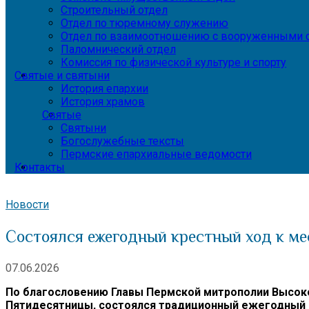
Строительный отдел
Отдел по тюремному служению
Отдел по взаимоотношению с вооруженными с
Паломнический отдел
Комиссия по физической культуре и спорту
Святые и святыни
История епархии
История храмов
Святые
Святыни
Богослужебные тексты
Пермские епархиальные ведомости
Контакты
Новости
Состоялся ежегодный крестный ход к ме
07.06.2026
По благословению Главы Пермской митрополии Высоко
Пятидесятницы, состоялся традиционный ежегодный к