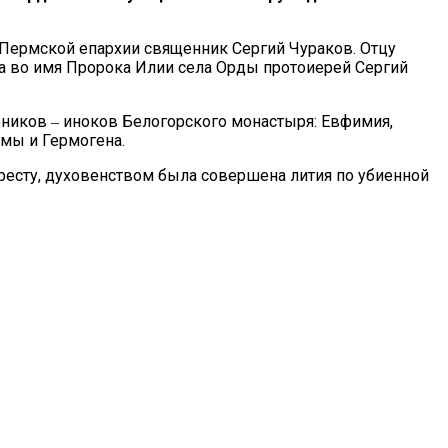
Пермской епархии священник Сергий Чураков. Отцу
ма во имя Пророка Илии села Орды протоиерей Сергий
еников ‒ иноков Белогорского монастыря: Евфимия,
имы и Гермогена.
кресту, духовенством была совершена лития по убиенной