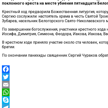
поклонного креста на месте убиения пятнадцати Бело
Крестный ход предворила Божественная литургия, котор
Сергию сослужили: настоятель храма в честь Святой Тро
Зубарев; насельник Белогорского Свято-Николаевского 
По завершении богослужения, участники крестного хода
Иосифа, Димитрия, Симеона, Феодора, Иакова, Иакова, Вас
В крестном ходе приняло участие около ста человек, кот
братии.
По окончании панихиды священник Сергий Чураков обрат
Facebook
Twitter
Email
WhatsApp
Skype