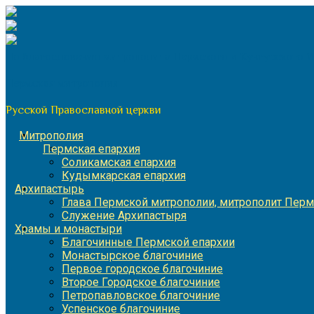
Перейти
к
содержимому
По благословению митрополита Пермского и Кунгурского 
Пермская митрополия
Русской Православной церкви
Митрополия
Пермская епархия
Соликамская епархия
Кудымкарская епархия
Архипастырь
Глава Пермской митрополии, митрополит Перм
Служение Архипастыря
Храмы и монастыри
Благочинные Пермской епархии
Монастырское благочиние
Первое городское благочиние
Второе Городское благочиние
Петропавловское благочиние
Успенское благочиние