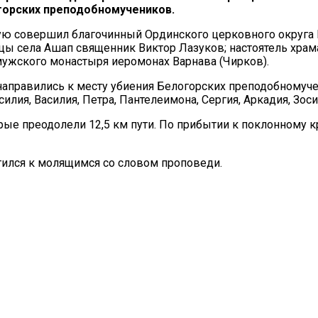
горских преподобномучеников.
ую совершил благочинный Ординского церковного округа 
ицы села Ашап священник Виктор Лазуков; настоятель хра
мужского монастыря иеромонах Варнава (Чирков).
 направились к месту убиения Белогорских преподобномуч
илия, Василия, Петра, Пантелеимона, Сергия, Аркадия, Зос
орые преодолели 12,5 км пути. По прибытии к поклонному 
ился к молящимся со словом проповеди.