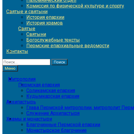
Паломнический отдел
Комиссия по физической культуре и спорту
Святые и святыни
История епархии
История храмов
Святые
Святыни
Богослужебные тексты
Пермские епархиальные ведомости
Контакты
Найти:
Меню
Митрополия
Пермская епархия
Соликамская епархия
Кудымкарская епархия
Архипастырь
Глава Пермской митрополии, митрополит Перм
Служение Архипастыря
Храмы и монастыри
Благочинные Пермской епархии
Монастырское благочиние