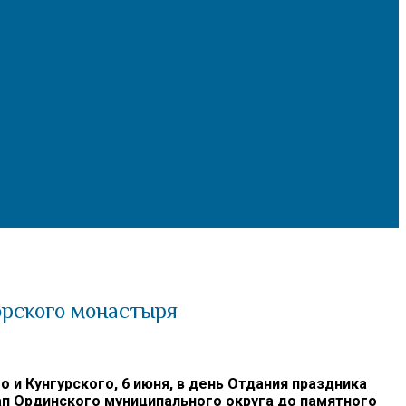
орского монастыря
 Кунгурского, 6 июня, в день Отдания праздника
п Ординского муниципального округа до памятного