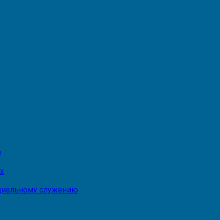
и
х
оциальному служению