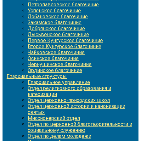
Петропавловское благочиние
Успенское благочиние
Лобановское благочиние
Закамское благочиние
Добрянское благочиние
Лысьвенское благочиние
Первое Кунгурское благочиние
Второе Кунгурское благочиние
Чайковское благочиние
Осинское благочиние
Чернушинское благочиние
Ординское благочиние
Епархиальные структуры
Епархиальное управление
Отдел религиозного образования и
катехизации
Отдел церковно-приходских школ
Отдел церковной истории и канонизации
святых
Миссионерский отдел
Отдел по церковной благотворительности и
социальному служению
Отдел по делам молодежи