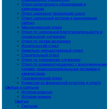
Отдел религиозного образования и
катехизации
Отдел церковно-приходских школ
Отдел церковной истории и канонизации
святых
Миссионерский отдел
Отдел по церковной благотворительности и
социальному служению
Отдел по делам молодежи
Издательский отдел
Земельно-имущественный отдел
Строительный отдел
Отдел по тюремному служению
Отдел по взаимоотношению с вооруженными
силами, правоохранительными органами и
казачеством
Паломнический отдел
Комиссия по физической культуре и спорту
Святые и святыни
История епархии
История храмов
Святые
Святыни