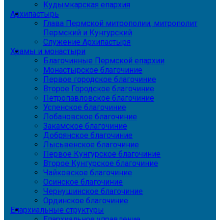
Кудымкарская епархия
Архипастырь
Глава Пермской митрополии, митрополит
Пермский и Кунгурский
Служение Архипастыря
Храмы и монастыри
Благочинные Пермской епархии
Монастырское благочиние
Первое городское благочиние
Второе Городское благочиние
Петропавловское благочиние
Успенское благочиние
Лобановское благочиние
Закамское благочиние
Добрянское благочиние
Лысьвенское благочиние
Первое Кунгурское благочиние
Второе Кунгурское благочиние
Чайковское благочиние
Осинское благочиние
Чернушинское благочиние
Ординское благочиние
Епархиальные структуры
Епархиальное управление