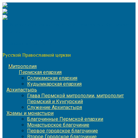
Перейти
к
содержимому
По благословению митрополита Пермского и Кунгурского
Игнатия
Пермская митрополия
Русской Православной церкви
Митрополия
Пермская епархия
Соликамская епархия
Кудымкарская епархия
Архипастырь
Глава Пермской митрополии, митрополит
Пермский и Кунгурский
Служение Архипастыря
Храмы и монастыри
Благочинные Пермской епархии
Монастырское благочиние
Первое городское благочиние
Второе Городское благочиние