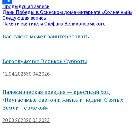
Предыдущая
Предыдущая запись
Навигация
Отправить
запись:
День Победы в Осинском доме-интернате «Солнечный»
по
Следующая
Следующая запись
запись:
Памяти святителя Стефана Великопермского
записям
Вас также может заинтересовать
Богослужение Великой Субботы
12.04.2026
30.04.2026
Паломническая поездка — крестный ход
«Неугасимые светочи: жизнь и подвиг Святых
Земли Пермской»
20.03.2023
20.03.2023