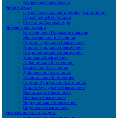
Кудымкарская епархия
Архипастырь
Глава Пермской митрополии, митрополит
Пермский и Кунгурский
Служение Архипастыря
Храмы и монастыри
Благочинные Пермской епархии
Монастырское благочиние
Первое городское благочиние
Второе Городское благочиние
Петропавловское благочиние
Успенское благочиние
Лобановское благочиние
Закамское благочиние
Добрянское благочиние
Лысьвенское благочиние
Первое Кунгурское благочиние
Второе Кунгурское благочиние
Чайковское благочиние
Осинское благочиние
Чернушинское благочиние
Ординское благочиние
Епархиальные структуры
Епархиальное управление