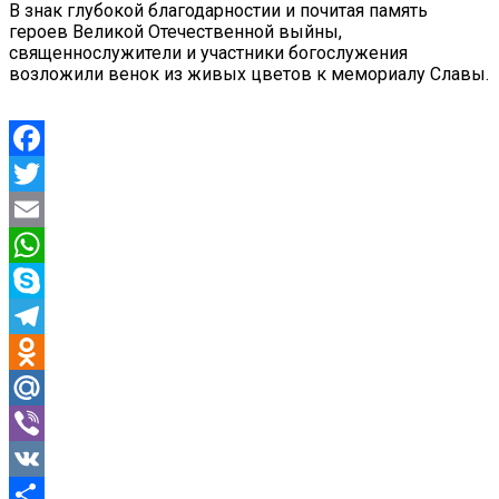
В знак глубокой благодарностии и почитая память
героев Великой Отечественной выйны,
священнослужители и участники богослужения
возложили венок из живых цветов к мемориалу Славы.
Facebook
Twitter
Email
WhatsApp
Skype
Telegram
Odnoklassniki
Mail.Ru
Viber
VK