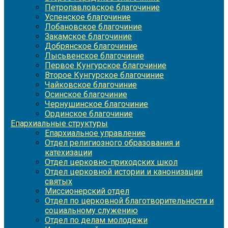
Петропавловское благочиние
Успенское благочиние
Лобановское благочиние
Закамское благочиние
Добрянское благочиние
Лысьвенское благочиние
Первое Кунгурское благочиние
Второе Кунгурское благочиние
Чайковское благочиние
Осинское благочиние
Чернушинское благочиние
Ординское благочиние
Епархиальные структуры
Епархиальное управление
Отдел религиозного образования и
катехизации
Отдел церковно-приходских школ
Отдел церковной истории и канонизации
святых
Миссионерский отдел
Отдел по церковной благотворительности и
социальному служению
Отдел по делам молодежи