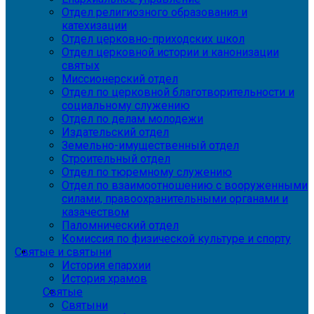
Отдел религиозного образования и
катехизации
Отдел церковно-приходских школ
Отдел церковной истории и канонизации
святых
Миссионерский отдел
Отдел по церковной благотворительности и
социальному служению
Отдел по делам молодежи
Издательский отдел
Земельно-имущественный отдел
Строительный отдел
Отдел по тюремному служению
Отдел по взаимоотношению с вооруженными
силами, правоохранительными органами и
казачеством
Паломнический отдел
Комиссия по физической культуре и спорту
Святые и святыни
История епархии
История храмов
Святые
Святыни