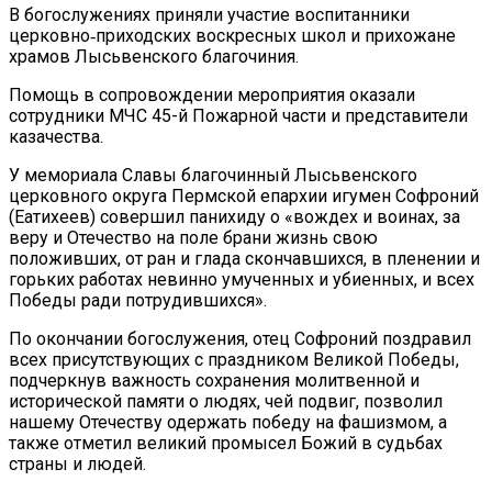
В богослужениях приняли участие воспитанники
церковно‑приходских воскресных школ и прихожане
храмов Лысьвенского благочиния.
Помощь в сопровождении мероприятия оказали
сотрудники МЧС 45-й Пожарной части и представители
казачества.
У мемориала Славы благочинный Лысьвенского
церковного округа Пермской епархии игумен Софроний
(Еатихеев) совершил панихиду о «вождех и воинах, за
веру и Отечество на поле брани жизнь свою
положивших, от ран и глада скончавшихся, в пленении и
горьких работах невинно умученных и убиенных, и всех
Победы ради потрудившихся».
По окончании богослужения, отец Софроний поздравил
всех присутствующих с праздником Великой Победы,
подчеркнув важность сохранения молитвенной и
исторической памяти о людях, чей подвиг, позволил
нашему Отечеству одержать победу на фашизмом, а
также отметил великий промысел Божий в судьбах
страны и людей.