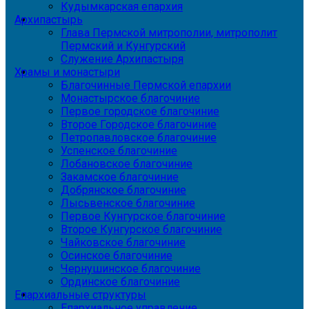
Кудымкарская епархия
Архипастырь
Глава Пермской митрополии, митрополит
Пермский и Кунгурский
Служение Архипастыря
Храмы и монастыри
Благочинные Пермской епархии
Монастырское благочиние
Первое городское благочиние
Второе Городское благочиние
Петропавловское благочиние
Успенское благочиние
Лобановское благочиние
Закамское благочиние
Добрянское благочиние
Лысьвенское благочиние
Первое Кунгурское благочиние
Второе Кунгурское благочиние
Чайковское благочиние
Осинское благочиние
Чернушинское благочиние
Ординское благочиние
Епархиальные структуры
Епархиальное управление