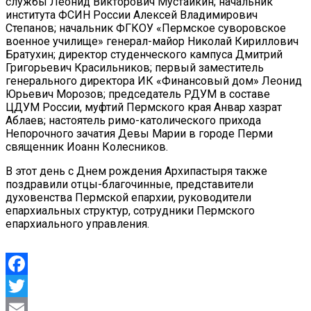
службы Леонид Викторович Мустайкин; начальник
института ФСИН России Алексей Владимирович
Степанов; начальник ФГКОУ «Пермское суворовское
военное училище» генерал-майор Николай Кириллович
Братухин; директор студенческого кампуса Дмитрий
Григорьевич Красильников; первый заместитель
генерального директора ИК «Финансовый дом» Леонид
Юрьевич Морозов; председатель РДУМ в составе
ЦДУМ России, муфтий Пермского края Анвар хазрат
Аблаев; настоятель римо-католического прихода
Непорочного зачатия Девы Марии в городе Перми
священник Иоанн Колесников.
В этот день с Днем рождения Архипастыря также
поздравили отцы-благочинные, представители
духовенства Пермской епархии, руководители
епархиальных структур, сотрудники Пермского
епархиального управления.
Facebook
Twitter