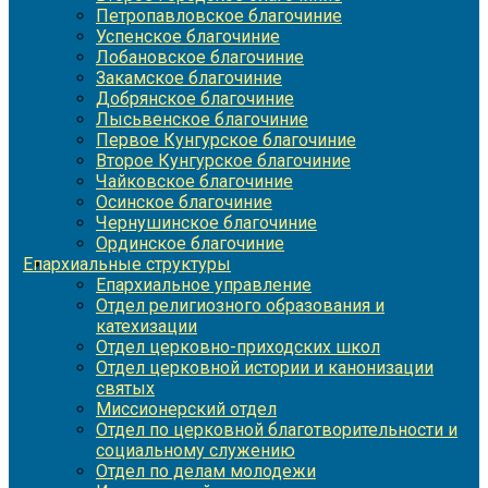
Петропавловское благочиние
Успенское благочиние
Лобановское благочиние
Закамское благочиние
Добрянское благочиние
Лысьвенское благочиние
Первое Кунгурское благочиние
Второе Кунгурское благочиние
Чайковское благочиние
Осинское благочиние
Чернушинское благочиние
Ординское благочиние
Епархиальные структуры
Епархиальное управление
Отдел религиозного образования и
катехизации
Отдел церковно-приходских школ
Отдел церковной истории и канонизации
святых
Миссионерский отдел
Отдел по церковной благотворительности и
социальному служению
Отдел по делам молодежи