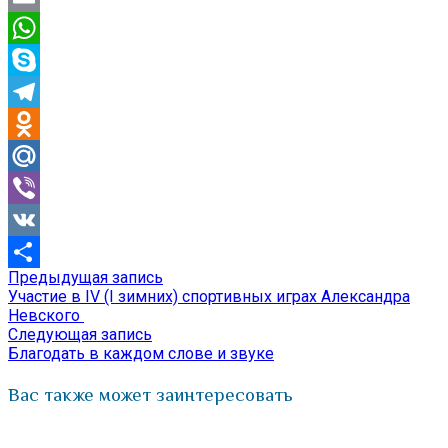
Email
WhatsApp
Skype
Telegram
Odnoklassniki
Mail.Ru
Viber
VK
Предыдущая
Предыдущая запись
Навигация
Отправить
запись:
Участие в IV (I зимних) спортивных играх Александра
по
Невского
Следующая
Следующая запись
записям
запись:
Благодать в каждом слове и звуке
Вас также может заинтересовать