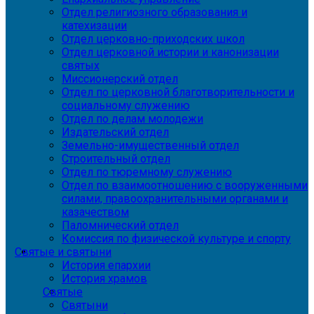
Отдел религиозного образования и
катехизации
Отдел церковно-приходских школ
Отдел церковной истории и канонизации
святых
Миссионерский отдел
Отдел по церковной благотворительности и
социальному служению
Отдел по делам молодежи
Издательский отдел
Земельно-имущественный отдел
Строительный отдел
Отдел по тюремному служению
Отдел по взаимоотношению с вооруженными
силами, правоохранительными органами и
казачеством
Паломнический отдел
Комиссия по физической культуре и спорту
Святые и святыни
История епархии
История храмов
Святые
Святыни