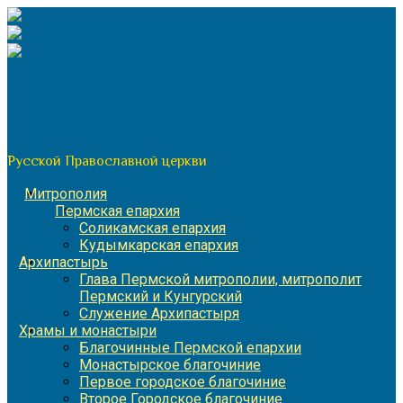
Перейти
к
содержимому
По благословению митрополита Пермского и Кунгурского
Игнатия
Пермская митрополия
Русской Православной церкви
Митрополия
Пермская епархия
Соликамская епархия
Кудымкарская епархия
Архипастырь
Глава Пермской митрополии, митрополит
Пермский и Кунгурский
Служение Архипастыря
Храмы и монастыри
Благочинные Пермской епархии
Монастырское благочиние
Первое городское благочиние
Второе Городское благочиние