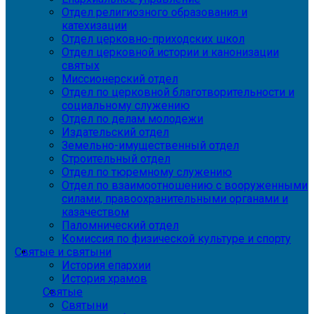
Отдел религиозного образования и
катехизации
Отдел церковно-приходских школ
Отдел церковной истории и канонизации
святых
Миссионерский отдел
Отдел по церковной благотворительности и
социальному служению
Отдел по делам молодежи
Издательский отдел
Земельно-имущественный отдел
Строительный отдел
Отдел по тюремному служению
Отдел по взаимоотношению с вооруженными
силами, правоохранительными органами и
казачеством
Паломнический отдел
Комиссия по физической культуре и спорту
Святые и святыни
История епархии
История храмов
Святые
Святыни