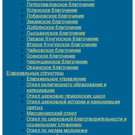
Петропавловское благочиние
Успенское благочиние
Лобановское благочиние
Закамское благочиние
Добрянское благочиние
Лысьвенское благочиние
Первое Кунгурское благочиние
Второе Кунгурское благочиние
Чайковское благочиние
Осинское благочиние
Чернушинское благочиние
Ординское благочиние
Епархиальные структуры
Епархиальное управление
Отдел религиозного образования и
катехизации
Отдел церковно-приходских школ
Отдел церковной истории и канонизации
святых
Миссионерский отдел
Отдел по церковной благотворительности и
социальному служению
Отдел по делам молодежи