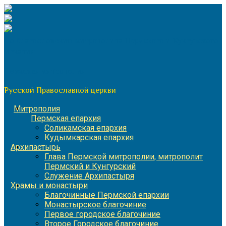
Перейти
к
содержимому
По благословению митрополита Пермского и Кунгурского
Игнатия
Пермская митрополия
Русской Православной церкви
Митрополия
Пермская епархия
Соликамская епархия
Кудымкарская епархия
Архипастырь
Глава Пермской митрополии, митрополит
Пермский и Кунгурский
Служение Архипастыря
Храмы и монастыри
Благочинные Пермской епархии
Монастырское благочиние
Первое городское благочиние
Второе Городское благочиние