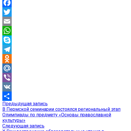
Facebook
Twitter
Email
WhatsApp
Skype
Telegram
Odnoklassniki
Mail.Ru
Viber
VK
Предыдущая
Предыдущая запись
Навигация
Отправить
запись:
В Пермской семинарии состоялся региональный этап
по
Олимпиады по предмету «Основы православной
культуры»
записям
Следующая
Следующая запись