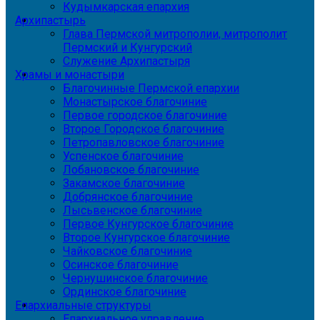
Кудымкарская епархия
Архипастырь
Глава Пермской митрополии, митрополит
Пермский и Кунгурский
Служение Архипастыря
Храмы и монастыри
Благочинные Пермской епархии
Монастырское благочиние
Первое городское благочиние
Второе Городское благочиние
Петропавловское благочиние
Успенское благочиние
Лобановское благочиние
Закамское благочиние
Добрянское благочиние
Лысьвенское благочиние
Первое Кунгурское благочиние
Второе Кунгурское благочиние
Чайковское благочиние
Осинское благочиние
Чернушинское благочиние
Ординское благочиние
Епархиальные структуры
Епархиальное управление