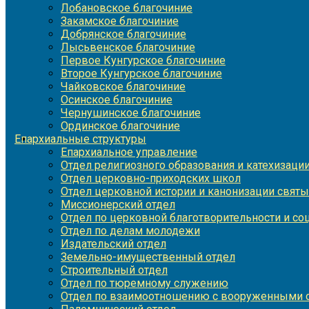
Лобановское благочиние
Закамское благочиние
Добрянское благочиние
Лысьвенское благочиние
Первое Кунгурское благочиние
Второе Кунгурское благочиние
Чайковское благочиние
Осинское благочиние
Чернушинское благочиние
Ординское благочиние
Епархиальные структуры
Епархиальное управление
Отдел религиозного образования и катехизаци
Отдел церковно-приходских школ
Отдел церковной истории и канонизации святы
Миссионерский отдел
Отдел по церковной благотворительности и с
Отдел по делам молодежи
Издательский отдел
Земельно-имущественный отдел
Строительный отдел
Отдел по тюремному служению
Отдел по взаимоотношению с вооруженными с