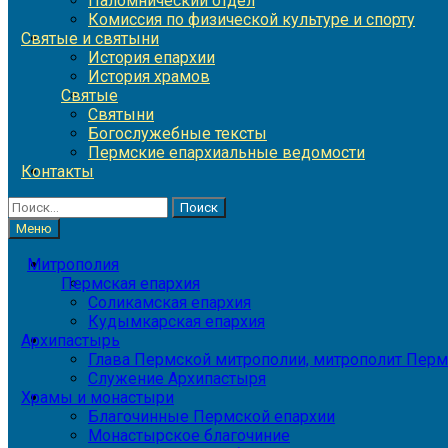
Паломнический отдел
Комиссия по физической культуре и спорту
Святые и святыни
История епархии
История храмов
Святые
Святыни
Богослужебные тексты
Пермские епархиальные ведомости
Контакты
Найти:
Меню
Митрополия
Пермская епархия
Соликамская епархия
Кудымкарская епархия
Архипастырь
Глава Пермской митрополии, митрополит Перм
Служение Архипастыря
Храмы и монастыри
Благочинные Пермской епархии
Монастырское благочиние