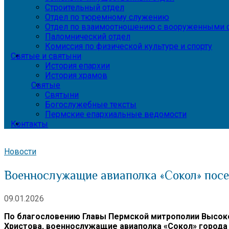
Строительный отдел
Отдел по тюремному служению
Отдел по взаимоотношению с вооруженными с
Паломнический отдел
Комиссия по физической культуре и спорту
Святые и святыни
История епархии
История храмов
Святые
Святыни
Богослужебные тексты
Пермские епархиальные ведомости
Контакты
Новости
Военнослужащие авиаполка «Сокол» пос
09.01.2026
По благословению Главы Пермской митрополии Высоко
Христова, военнослужащие авиаполка «Сокол» города