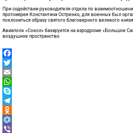
При содействии руководителя отдела по взаимоотношени
протоиерея Константина Остренко, для военных был орг
поклониться образу святого благоверного великого княз
Авиаполк «Сокол» базируется на аэродроме «Большое С
воздушное пространство.
Facebook
Twitter
Email
WhatsApp
Skype
Telegram
Odnoklassniki
Mail.Ru