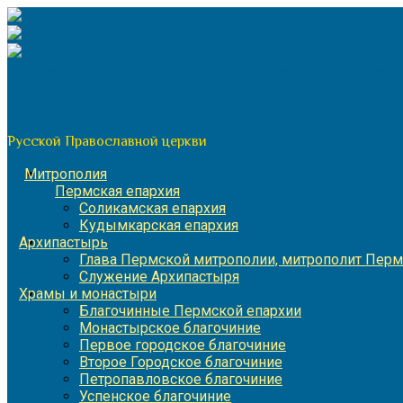
Перейти
к
содержимому
По благословению митрополита Пермского и Кунгурского 
Пермская митрополия
Русской Православной церкви
Митрополия
Пермская епархия
Соликамская епархия
Кудымкарская епархия
Архипастырь
Глава Пермской митрополии, митрополит Перм
Служение Архипастыря
Храмы и монастыри
Благочинные Пермской епархии
Монастырское благочиние
Первое городское благочиние
Второе Городское благочиние
Петропавловское благочиние
Успенское благочиние