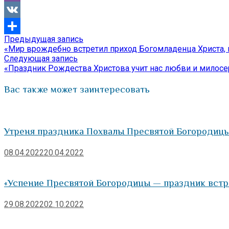
Viber
VK
Предыдущая
Предыдущая запись
Навигация
Отправить
запись:
«Мир врождебно встретил приход Богомладенца Христа, 
по
Следующая
Следующая запись
запись:
«Праздник Рождества Христова учит нас любви и милос
записям
Вас также может заинтересовать
Утреня праздника Похвалы Пресвятой Богородиц
08.04.2022
20.04.2022
«Успение Пресвятой Богородицы — праздник встр
29.08.2022
02.10.2022