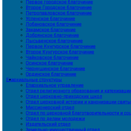
Первое городское благочиние
Второе Городское благочиние
Петропавловское благочиние
Успенское благочиние
Лобановское благочиние
Закамское благочиние
Добрянское благочиние
Лысьвенское благочиние
Первое Кунгурское благочиние
Второе Кунгурское благочиние
Чайковское благочиние
Осинское благочиние
Чернушинское благочиние
Ординское благочиние
Епархиальные структуры
Епархиальное управление
Отдел религиозного образования и катехизаци
Отдел церковно-приходских школ
Отдел церковной истории и канонизации святы
Миссионерский отдел
Отдел по церковной благотворительности и с
Отдел по делам молодежи
Издательский отдел
Земельно-имущественный отдел