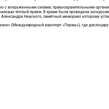
ю с вооруженными силами, правоохранительными органами
анизован теплый прием. В храме была проведена экскурс
я Александра Невского, памятный мемориал которому уста
авино» (Международный аэропорт «Пермь»), где дислоцир