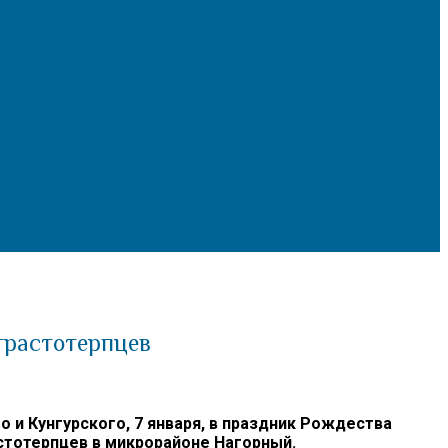
трастотерпцев
 Кунгурского, 7 января, в праздник Рождества
стотерпцев в микрорайоне Нагорный.