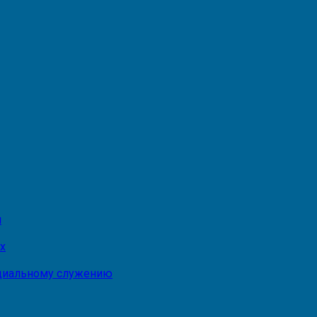
и
х
оциальному служению