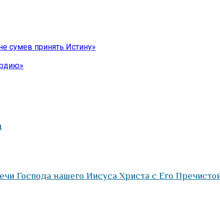
не сумев принять Истину»
ердию»
ы
ечи Господа нашего Иисуса Христа с Его Пречисто