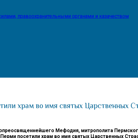
илами, правоохранительными органами и казачеством
етили храм во имя святых Царственных С
преосвященнейшего Мефодия, митрополита Пермского и
 Перми посетили храм во имя святых Царственных Стра