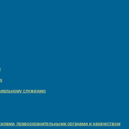
и
х
оциальному служению
илами, правоохранительными органами и казачеством