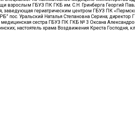
и взрослым ГБУЗ ПК ГКБ им. С.Н. Гринберга Георгий Пав
я, заведующая гериатрическим центром ГБУЗ ПК «Пермски
Б” пос. Уральский Наталья Степановна Серина; директор
я медицинская сестра ГБУЗ ПК ГКБ № 3 Оксана Александро
нских; настоятель храма Воздвижения Креста Господня, к