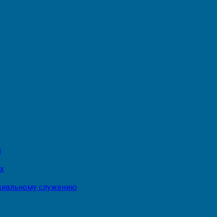
и
х
оциальному служению