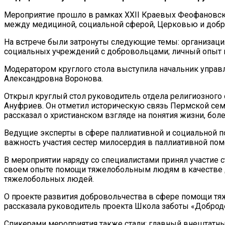
Мероприятие прошло в рамках XXII Краевых Феофановски
между медициной, социальной сферой, Церковью и доб
На встрече были затронуты следующие темы: организация
социальных учреждений с добровольцами; личный опыт 
Модератором круглого стола выступила начальник управ
Александровна Воронова.
Открыл круглый стол руководитель отдела религиозного
Ануфриев. Он отметил историческую связь Пермской сем
рассказал о христианском взгляде на понятия жизни, бол
Ведущие эксперты в сфере паллиативной и социальной 
важность участия сестер милосердия в паллиативной пом
В мероприятии наряду со специалистами принял участие
своем опыте помощи тяжелобольным людям в качестве д
тяжелобольных людей.
О проекте развития добровольчества в сфере помощи т
рассказала руководитель проекта Школа заботы «Доброд
Спикерами мероприятия также стали: главный внештатн