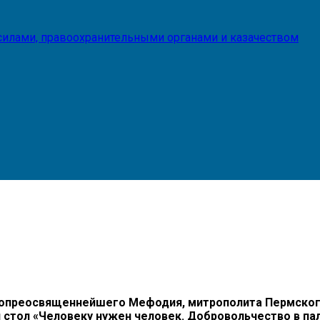
илами, правоохранительными органами и казачеством
опреосвященнейшего Мефодия, митрополита Пермского
стол «Человеку нужен человек. Добровольчество в пал