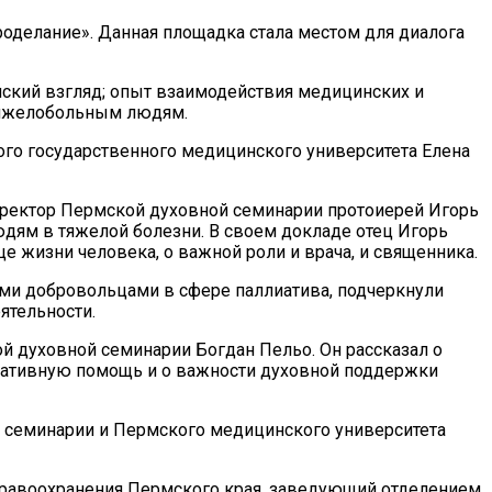
оделание». Данная площадка стала местом для диалога
нский взгляд; опыт взаимодействия медицинских и
тяжелобольным людям.
го государственного медицинского университета Елена
роректор Пермской духовной семинарии протоиерей Игорь
дям в тяжелой болезни. В своем докладе отец Игорь
е жизни человека, о важной роли и врача, и священника.
ми добровольцами в сфере паллиатива, подчеркнули
ятельности.
й духовной семинарии Богдан Пельо. Он рассказал о
иативную помощь и о важности духовной поддержки
 семинарии и Пермского медицинского университета
дравоохранения Пермского края, заведующий отделением