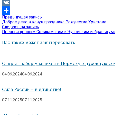
Viber
VK
Предыдущая
Предыдущая запись
Навигация
Отправить
запись:
Доброе дело в канун праздника Рождества Христова
по
Следующая
Следующая запись
запись:
Преосвященным Соликамским и Чусовским избран игуме
записям
Вас также может заинтересовать
Открыт набор учащихся в Пермскую духовную с
04.06.2024
04.06.2024
Сила России – в единстве!
07.11.2025
07.11.2025