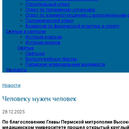
Строительный отдел
Отдел по тюремному служению
Отдел по взаимоотношению с вооруженными с
Паломнический отдел
Комиссия по физической культуре и спорту
Святые и святыни
История епархии
История храмов
Святые
Святыни
Богослужебные тексты
Пермские епархиальные ведомости
Контакты
Новости
Человеку нужен человек
28.12.2025
По благословению Главы Пермской митрополии Высок
медицинском университете прошел открытый круглый 