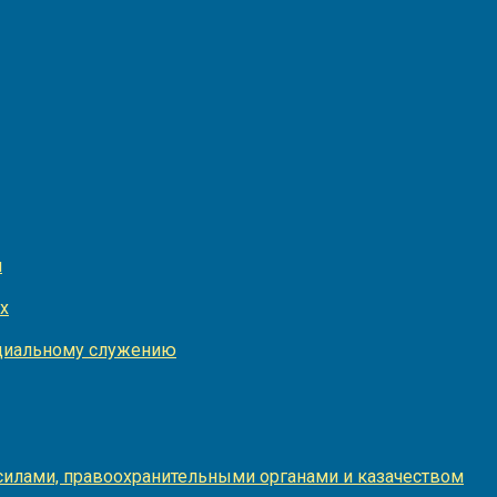
и
х
оциальному служению
илами, правоохранительными органами и казачеством