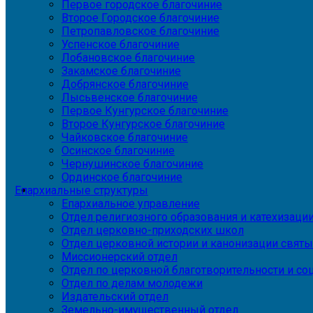
Первое городское благочиние
Второе Городское благочиние
Петропавловское благочиние
Успенское благочиние
Лобановское благочиние
Закамское благочиние
Добрянское благочиние
Лысьвенское благочиние
Первое Кунгурское благочиние
Второе Кунгурское благочиние
Чайковское благочиние
Осинское благочиние
Чернушинское благочиние
Ординское благочиние
Епархиальные структуры
Епархиальное управление
Отдел религиозного образования и катехизаци
Отдел церковно-приходских школ
Отдел церковной истории и канонизации святы
Миссионерский отдел
Отдел по церковной благотворительности и с
Отдел по делам молодежи
Издательский отдел
Земельно-имущественный отдел