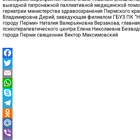
выездной патронажной паллиативной медицинской помощ
гериатрии министерства здравоохранения Пермского кра
Владимировна Дерий; заведующая филиалом ГБУЗ ПК “НР
городу Перми» Наталия Валерьяновна Верзакова; главна
психотерапевтического центра Елена Николаевна Безводи
города Перми священник Виктор Максимовский.
Facebook
Twitter
Email
WhatsApp
Skype
Telegram
Odnoklassniki
Mail.Ru