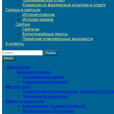
Паломнический отдел
Комиссия по физической культуре и спорту
Святые и святыни
История епархии
История храмов
Святые
Святыни
Богослужебные тексты
Пермские епархиальные ведомости
Контакты
Найти:
Меню
Митрополия
Пермская епархия
Соликамская епархия
Кудымкарская епархия
Архипастырь
Глава Пермской митрополии, митрополит Перм
Служение Архипастыря
Храмы и монастыри
Благочинные Пермской епархии
Монастырское благочиние