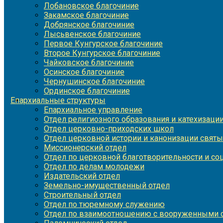
Лобановское благочиние
Закамское благочиние
Добрянское благочиние
Лысьвенское благочиние
Первое Кунгурское благочиние
Второе Кунгурское благочиние
Чайковское благочиние
Осинское благочиние
Чернушинское благочиние
Ординское благочиние
Епархиальные структуры
Епархиальное управление
Отдел религиозного образования и катехизаци
Отдел церковно-приходских школ
Отдел церковной истории и канонизации святы
Миссионерский отдел
Отдел по церковной благотворительности и с
Отдел по делам молодежи
Издательский отдел
Земельно-имущественный отдел
Строительный отдел
Отдел по тюремному служению
Отдел по взаимоотношению с вооруженными с