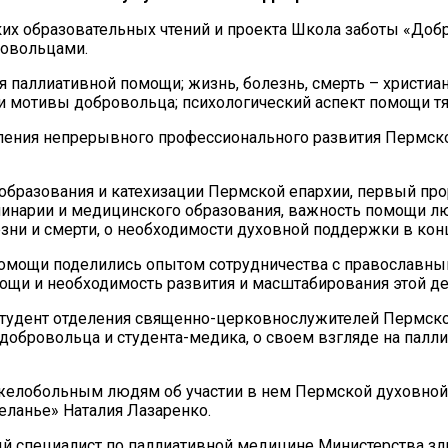
х образовательных чтений и проекта Школа заботы «Добр
ровольцами.
 паллиативной помощи; жизнь, болезнь, смерть – христиа
и мотивы добровольца; психологический аспект помощи 
ления непрерывного профессионального развития Пермско
 образования и катехизации Пермской епархии, первый п
инарии и медицинского образования, важность помощи лю
езни и смерти, о необходимости духовной поддержки в конц
помощи поделились опытом сотрудничества с православны
ощи и необходимость развития и масштабирования этой де
 студент отделения священно-церковнослужителей Пермско
обровольца и студента-медика, о своем взгляде на палл
яжелобольным людям об участии в нем Пермской духовной
еланье» Наталия Лазаренко.
ый специалист по паллиативной медицине Министерства з