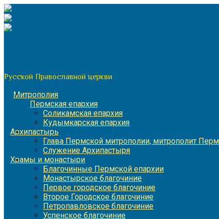
Перейти
к
содержимому
По благословению митрополита Пермского и Кунгурского 
Пермская митрополия
Русской Православной церкви
Митрополия
Пермская епархия
Соликамская епархия
Кудымкарская епархия
Архипастырь
Глава Пермской митрополии, митрополит Перм
Служение Архипастыря
Храмы и монастыри
Благочинные Пермской епархии
Монастырское благочиние
Первое городское благочиние
Второе Городское благочиние
Петропавловское благочиние
Успенское благочиние