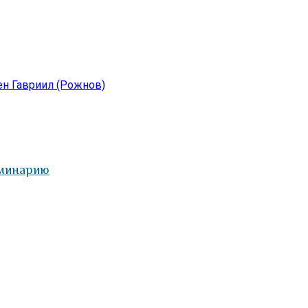
н Гавриил (Рожнов)
еминарию