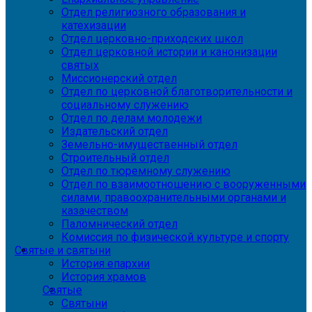
Отдел религиозного образования и
катехизации
Отдел церковно-приходских школ
Отдел церковной истории и канонизации
святых
Миссионерский отдел
Отдел по церковной благотворительности и
социальному служению
Отдел по делам молодежи
Издательский отдел
Земельно-имущественный отдел
Строительный отдел
Отдел по тюремному служению
Отдел по взаимоотношению с вооруженными
силами, правоохранительными органами и
казачеством
Паломнический отдел
Комиссия по физической культуре и спорту
Святые и святыни
История епархии
История храмов
Святые
Святыни