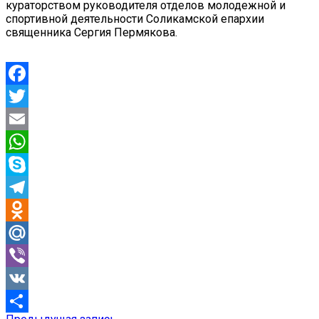
кураторством руководителя отделов молодежной и
спортивной деятельности Соликамской епархии
священника Сергия Пермякова.
Facebook
Twitter
Email
WhatsApp
Skype
Telegram
Odnoklassniki
Mail.Ru
Viber
VK
Предыдущая