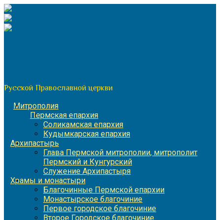
Перейти
к
содержимому
По благословению митрополита Пермского и Кунгурского
Игнатия
Пермская митрополия
Русской Православной церкви
Митрополия
Пермская епархия
Соликамская епархия
Кудымкарская епархия
Архипастырь
Глава Пермской митрополии, митрополит
Пермский и Кунгурский
Служение Архипастыря
Храмы и монастыри
Благочинные Пермской епархии
Монастырское благочиние
Первое городское благочиние
Второе Городское благочиние