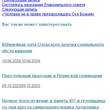
Предыдущая запись
Навигация
Отправить
запись:
Состоялось заседание Епархиального совета
по
Следующая
Следующая запись
запись:
«Человек не в праве предвосхищать Суд Божий»
записям
Вас также может заинтересовать
Юбилейная дата Озерского центра социального
обслуживания
10.06.2026
10.06.2026
Престольный праздник в Пермской семинарии
09.10.2025
09.10.2025
Ночное богослужение в память 107-й годовщины
со дня ареста священномученика Андроника,