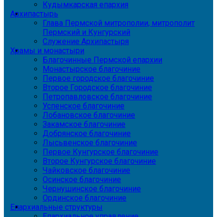
Кудымкарская епархия
Архипастырь
Глава Пермской митрополии, митрополит
Пермский и Кунгурский
Служение Архипастыря
Храмы и монастыри
Благочинные Пермской епархии
Монастырское благочиние
Первое городское благочиние
Второе Городское благочиние
Петропавловское благочиние
Успенское благочиние
Лобановское благочиние
Закамское благочиние
Добрянское благочиние
Лысьвенское благочиние
Первое Кунгурское благочиние
Второе Кунгурское благочиние
Чайковское благочиние
Осинское благочиние
Чернушинское благочиние
Ординское благочиние
Епархиальные структуры
Епархиальное управление