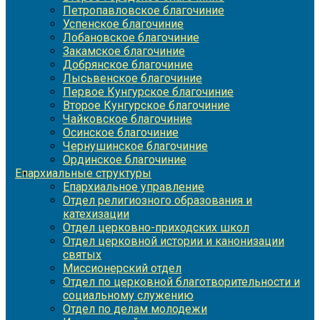
Петропавловское благочиние
Успенское благочиние
Лобановское благочиние
Закамское благочиние
Добрянское благочиние
Лысьвенское благочиние
Первое Кунгурское благочиние
Второе Кунгурское благочиние
Чайковское благочиние
Осинское благочиние
Чернушинское благочиние
Ординское благочиние
Епархиальные структуры
Епархиальное управление
Отдел религиозного образования и
катехизации
Отдел церковно-приходских школ
Отдел церковной истории и канонизации
святых
Миссионерский отдел
Отдел по церковной благотворительности и
социальному служению
Отдел по делам молодежи