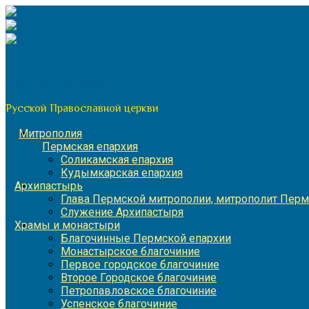
Перейти
к
содержимому
По благословению митрополита Пермского и Кунгурского 
Пермская митрополия
Русской Православной церкви
Митрополия
Пермская епархия
Соликамская епархия
Кудымкарская епархия
Архипастырь
Глава Пермской митрополии, митрополит Перм
Служение Архипастыря
Храмы и монастыри
Благочинные Пермской епархии
Монастырское благочиние
Первое городское благочиние
Второе Городское благочиние
Петропавловское благочиние
Успенское благочиние