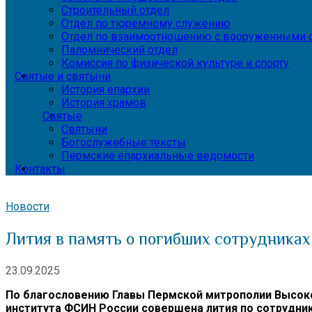
Строительный отдел
Отдел по тюремному служению
Отдел по взаимоотношению с вооруженными с
Паломнический отдел
Комиссия по физической культуре и спорту
Святые и святыни
История епархии
История храмов
Святые
Святыни
Богослужебные тексты
Пермские епархиальные ведомости
Контакты
Новости
Лития в память о погибших сотрудника
23.09.2025
По благословению Главы Пермской митрополии Высок
института ФСИН России совершена лития по сотрудни