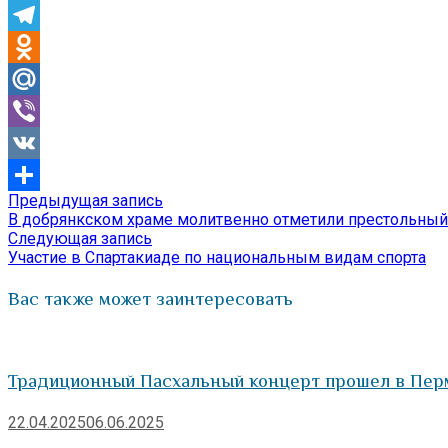
Skype
Telegram
Odnoklassniki
Mail.Ru
Viber
VK
Предыдущая
Предыдущая запись
Навигация
Отправить
запись:
В добрянкском храме молитвенно отметили престольный
по
Следующая
Следующая запись
запись:
Участие в Спартакиаде по национальным видам спорта
записям
Вас также может заинтересовать
Традиционный Пасхальный концерт прошел в Пер
22.04.2025
06.06.2025