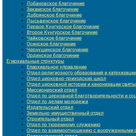
Лобановское благочиние
Закамское благочиние
Добрянское благочиние
Лысьвенское благочиние
Первое Кунгурское благочиние
Второе Кунгурское благочиние
Чайковское благочиние
Осинское благочиние
Чернушинское благочиние
Ординское благочиние
Епархиальные структуры
Епархиальное управление
Отдел религиозного образования и катехизаци
Отдел церковно-приходских школ
Отдел церковной истории и канонизации святы
Миссионерский отдел
Отдел по церковной благотворительности и с
Отдел по делам молодежи
Издательский отдел
Земельно-имущественный отдел
Строительный отдел
Отдел по тюремному служению
Отдел по взаимоотношению с вооруженными с