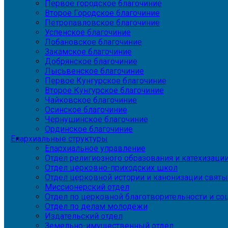
Первое городское благочиние
Второе Городское благочиние
Петропавловское благочиние
Успенское благочиние
Лобановское благочиние
Закамское благочиние
Добрянское благочиние
Лысьвенское благочиние
Первое Кунгурское благочиние
Второе Кунгурское благочиние
Чайковское благочиние
Осинское благочиние
Чернушинское благочиние
Ординское благочиние
Епархиальные структуры
Епархиальное управление
Отдел религиозного образования и катехизаци
Отдел церковно-приходских школ
Отдел церковной истории и канонизации святы
Миссионерский отдел
Отдел по церковной благотворительности и с
Отдел по делам молодежи
Издательский отдел
Земельно-имущественный отдел