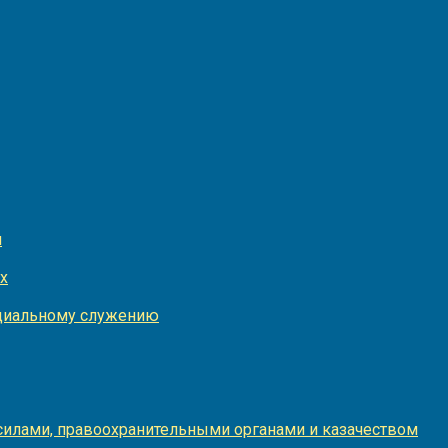
и
х
оциальному служению
илами, правоохранительными органами и казачеством