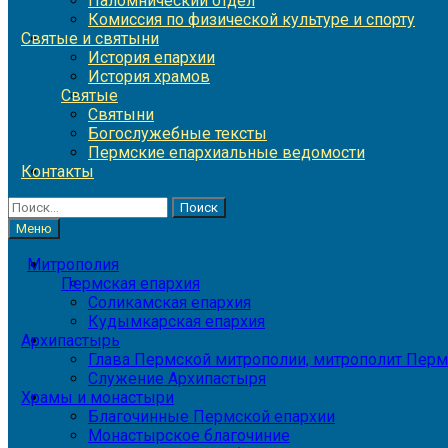
Паломнический отдел
Комиссия по физической культуре и спорту
Святые и святыни
История епархии
История храмов
Святые
Святыни
Богослужебные тексты
Пермские епархиальные ведомости
Контакты
Найти:
Меню
Митрополия
Пермская епархия
Соликамская епархия
Кудымкарская епархия
Архипастырь
Глава Пермской митрополии, митрополит Перм
Служение Архипастыря
Храмы и монастыри
Благочинные Пермской епархии
Монастырское благочиние