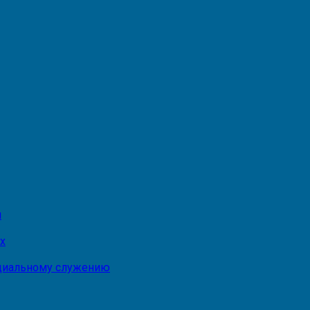
и
х
оциальному служению