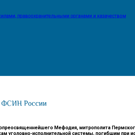
илами, правоохранительными органами и казачеством
х ФСИН России
опреосвященнейшего Мефодия, митрополита Пермского 
кам уголовно-исполнительной системы, погибшим при и