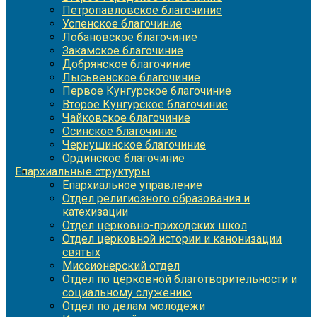
Петропавловское благочиние
Успенское благочиние
Лобановское благочиние
Закамское благочиние
Добрянское благочиние
Лысьвенское благочиние
Первое Кунгурское благочиние
Второе Кунгурское благочиние
Чайковское благочиние
Осинское благочиние
Чернушинское благочиние
Ординское благочиние
Епархиальные структуры
Епархиальное управление
Отдел религиозного образования и
катехизации
Отдел церковно-приходских школ
Отдел церковной истории и канонизации
святых
Миссионерский отдел
Отдел по церковной благотворительности и
социальному служению
Отдел по делам молодежи