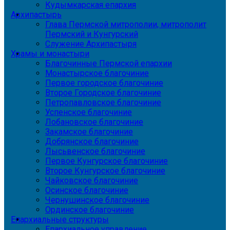
Кудымкарская епархия
Архипастырь
Глава Пермской митрополии, митрополит
Пермский и Кунгурский
Служение Архипастыря
Храмы и монастыри
Благочинные Пермской епархии
Монастырское благочиние
Первое городское благочиние
Второе Городское благочиние
Петропавловское благочиние
Успенское благочиние
Лобановское благочиние
Закамское благочиние
Добрянское благочиние
Лысьвенское благочиние
Первое Кунгурское благочиние
Второе Кунгурское благочиние
Чайковское благочиние
Осинское благочиние
Чернушинское благочиние
Ординское благочиние
Епархиальные структуры
Епархиальное управление