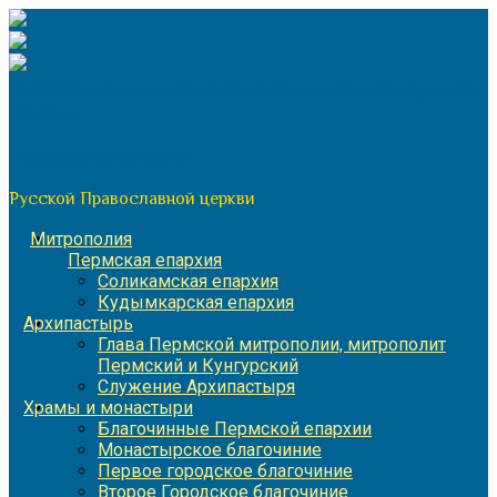
Перейти
к
содержимому
По благословению митрополита Пермского и Кунгурского
Игнатия
Пермская митрополия
Русской Православной церкви
Митрополия
Пермская епархия
Соликамская епархия
Кудымкарская епархия
Архипастырь
Глава Пермской митрополии, митрополит
Пермский и Кунгурский
Служение Архипастыря
Храмы и монастыри
Благочинные Пермской епархии
Монастырское благочиние
Первое городское благочиние
Второе Городское благочиние