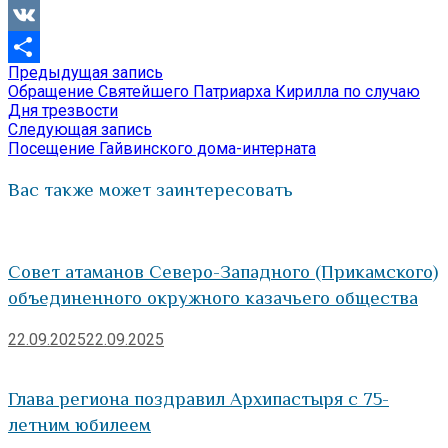
Viber
VK
Предыдущая
Предыдущая запись
Навигация
Отправить
запись:
Обращение Святейшего Патриарха Кирилла по случаю
по
Дня трезвости
Следующая
Следующая запись
записям
запись:
Посещение Гайвинского дома-интерната
Вас также может заинтересовать
Совет атаманов Северо-Западного (Прикамского)
объединенного окружного казачьего общества
22.09.2025
22.09.2025
Глава региона поздравил Архипастыря с 75-
летним юбилеем