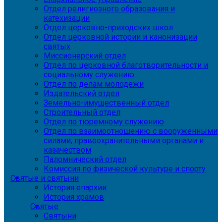
Отдел религиозного образования и
катехизации
Отдел церковно-приходских школ
Отдел церковной истории и канонизации
святых
Миссионерский отдел
Отдел по церковной благотворительности и
социальному служению
Отдел по делам молодежи
Издательский отдел
Земельно-имущественный отдел
Строительный отдел
Отдел по тюремному служению
Отдел по взаимоотношению с вооруженными
силами, правоохранительными органами и
казачеством
Паломнический отдел
Комиссия по физической культуре и спорту
Святые и святыни
История епархии
История храмов
Святые
Святыни