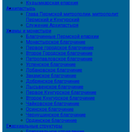
Кудымкарская епархия
Архипастырь
Глава Пермской митрополии, митрополит
Пермский и Кунгурский
Служение Архипастыря
Храмы и монастыри
Благочинные Пермской епархии
Монастырское благочиние
Первое городское благочиние
Второе Городское благочиние
Петропавловское благочиние
Успенское благочиние
Лобановское благочиние
Закамское благочиние
Добрянское благочиние
Лысьвенское благочиние
Первое Кунгурское благочиние
Второе Кунгурское благочиние
Чайковское благочиние
Осинское благочиние
Чернушинское благочиние
Ординское благочиние
Епархиальные структуры
Епархиальное управление