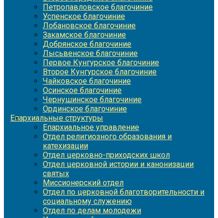
Петропавловское благочиние
Успенское благочиние
Лобановское благочиние
Закамское благочиние
Добрянское благочиние
Лысьвенское благочиние
Первое Кунгурское благочиние
Второе Кунгурское благочиние
Чайковское благочиние
Осинское благочиние
Чернушинское благочиние
Ординское благочиние
Епархиальные структуры
Епархиальное управление
Отдел религиозного образования и
катехизации
Отдел церковно-приходских школ
Отдел церковной истории и канонизации
святых
Миссионерский отдел
Отдел по церковной благотворительности и
социальному служению
Отдел по делам молодежи