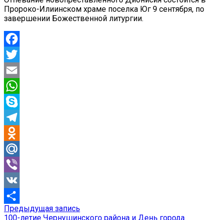
Пророко-Илиинском храме поселка Юг 9 сентября, по
завершении Божественной литургии.
Facebook
Twitter
Email
WhatsApp
Skype
Telegram
Odnoklassniki
Mail.Ru
Viber
VK
Предыдущая
Предыдущая запись
Навигация
Отправить
запись:
100-летие Чернушинского района и День города