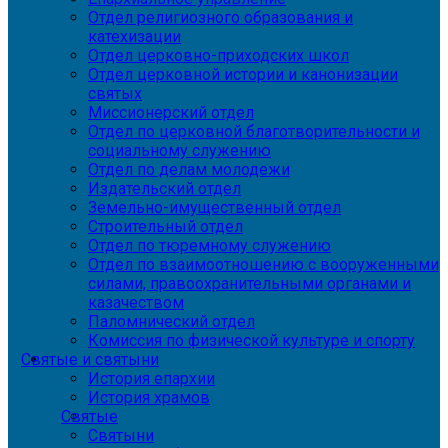
Отдел религиозного образования и
катехизации
Отдел церковно-приходских школ
Отдел церковной истории и канонизации
святых
Миссионерский отдел
Отдел по церковной благотворительности и
социальному служению
Отдел по делам молодежи
Издательский отдел
Земельно-имущественный отдел
Строительный отдел
Отдел по тюремному служению
Отдел по взаимоотношению с вооруженными
силами, правоохранительными органами и
казачеством
Паломнический отдел
Комиссия по физической культуре и спорту
Святые и святыни
История епархии
История храмов
Святые
Святыни