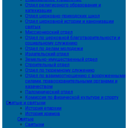
Отдел религиозного образования и
катехизации
Отдел церковно-приходских школ
Отдел церковной истории и канонизации
святых
Миссионерский отдел
Отдел по церковной благотворительности и
социальному служению
Отдел по делам молодежи
Издательский отдел
Земельно-имущественный отдел
Строительный отдел
Отдел по тюремному служению
Отдел по взаимоотношению с вооруженными
силами, правоохранительными органами и
казачеством
Паломнический отдел
Комиссия по физической культуре и спорту
Святые и святыни
История епархии
История храмов
Святые
Святыни