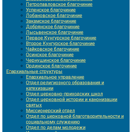
Петропавловское благочиние
Успенское благочиние
Лобановское благочиние
Закамское благочиние
Добрянское благочиние
Лысьвенское благочиние
Первое Кунгурское благочиние
Второе Кунгурское благочиние
Чайковское благочиние
Осинское благочиние
Чернушинское благочиние
Ординское благочиние
Епархиальные структуры
Епархиальное управление
Отдел религиозного образования и
катехизации
Отдел церковно-приходских школ
Отдел церковной истории и канонизации
святых
Миссионерский отдел
Отдел по церковной благотворительности и
социальному служению
Отдел по делам молодежи