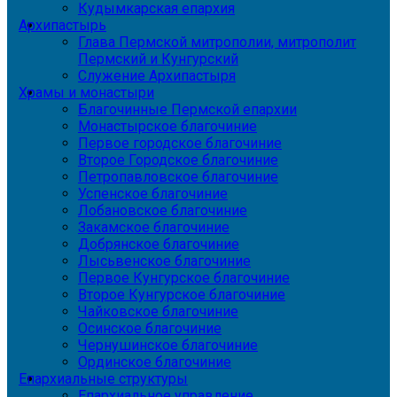
Кудымкарская епархия
Архипастырь
Глава Пермской митрополии, митрополит
Пермский и Кунгурский
Служение Архипастыря
Храмы и монастыри
Благочинные Пермской епархии
Монастырское благочиние
Первое городское благочиние
Второе Городское благочиние
Петропавловское благочиние
Успенское благочиние
Лобановское благочиние
Закамское благочиние
Добрянское благочиние
Лысьвенское благочиние
Первое Кунгурское благочиние
Второе Кунгурское благочиние
Чайковское благочиние
Осинское благочиние
Чернушинское благочиние
Ординское благочиние
Епархиальные структуры
Епархиальное управление