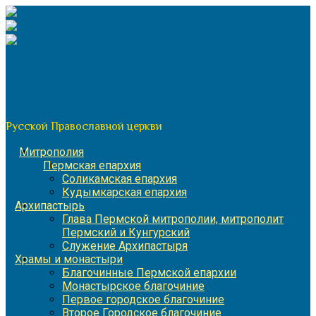
Перейти
к
содержимому
По благословению митрополита Пермского и Кунгурского
Игнатия
Пермская митрополия
Русской Православной церкви
Митрополия
Пермская епархия
Соликамская епархия
Кудымкарская епархия
Архипастырь
Глава Пермской митрополии, митрополит
Пермский и Кунгурский
Служение Архипастыря
Храмы и монастыри
Благочинные Пермской епархии
Монастырское благочиние
Первое городское благочиние
Второе Городское благочиние