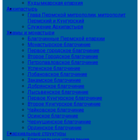
Кудымкарская епархия
Архипастырь
Глава Пермской митрополии, митрополит
Пермский и Кунгурский
Служение Архипастыря
Храмы и монастыри
Благочинные Пермской епархии
Монастырское благочиние
Первое городское благочиние
Второе Городское благочиние
Петропавловское благочиние
Успенское благочиние
Лобановское благочиние
Закамское благочиние
Добрянское благочиние
Лысьвенское благочиние
Первое Кунгурское благочиние
Второе Кунгурское благочиние
Чайковское благочиние
Осинское благочиние
Чернушинское благочиние
Ординское благочиние
Епархиальные структуры
Епархиальное управление