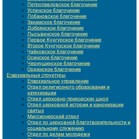
Петропавловское благочиние
Успенское благочиние
Лобановское благочиние
Закамское благочиние
Добрянское благочиние
Лысьвенское благочиние
Первое Кунгурское благочиние
Второе Кунгурское благочиние
Чайковское благочиние
Осинское благочиние
Чернушинское благочиние
Ординское благочиние
Епархиальные структуры
Епархиальное управление
Отдел религиозного образования и
катехизации
Отдел церковно-приходских школ
Отдел церковной истории и канонизации
святых
Миссионерский отдел
Отдел по церковной благотворительности и
социальному служению
Отдел по делам молодежи