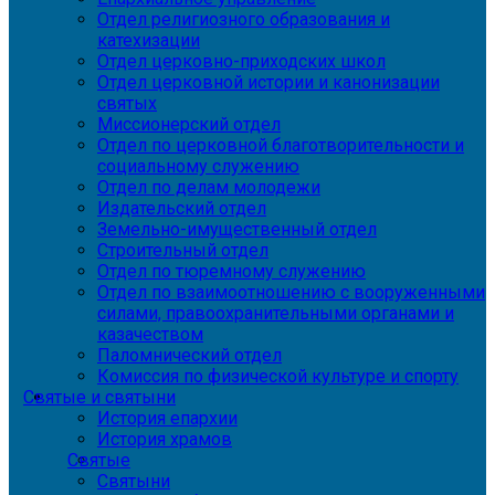
Отдел религиозного образования и
катехизации
Отдел церковно-приходских школ
Отдел церковной истории и канонизации
святых
Миссионерский отдел
Отдел по церковной благотворительности и
социальному служению
Отдел по делам молодежи
Издательский отдел
Земельно-имущественный отдел
Строительный отдел
Отдел по тюремному служению
Отдел по взаимоотношению с вооруженными
силами, правоохранительными органами и
казачеством
Паломнический отдел
Комиссия по физической культуре и спорту
Святые и святыни
История епархии
История храмов
Святые
Святыни