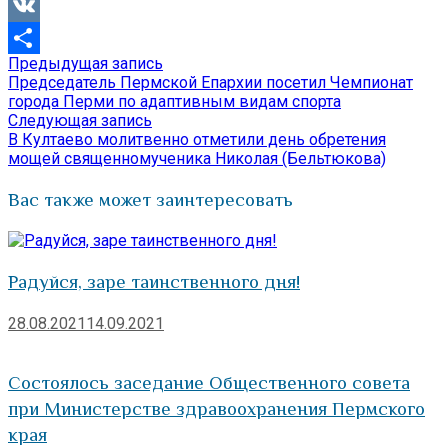
Viber
VK
Предыдущая
Предыдущая запись
Навигация
Отправить
запись:
Председатель Пермской Епархии посетил Чемпионат
по
города Перми по адаптивным видам спорта
Следующая
Следующая запись
записям
запись:
В Култаево молитвенно отметили день обретения
мощей священномученика Николая (Бельтюкова)
Вас также может заинтересовать
Радуйся, заре таинственного дня!
28.08.2021
14.09.2021
Состоялось заседание Общественного совета
при Министерстве здравоохранения Пермского
края