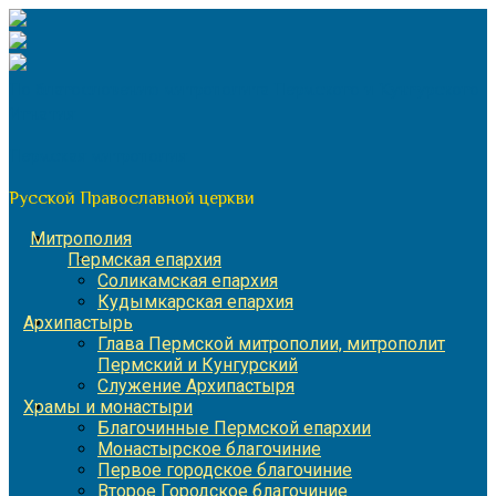
Перейти
к
содержимому
По благословению митрополита Пермского и Кунгурского
Игнатия
Пермская митрополия
Русской Православной церкви
Митрополия
Пермская епархия
Соликамская епархия
Кудымкарская епархия
Архипастырь
Глава Пермской митрополии, митрополит
Пермский и Кунгурский
Служение Архипастыря
Храмы и монастыри
Благочинные Пермской епархии
Монастырское благочиние
Первое городское благочиние
Второе Городское благочиние