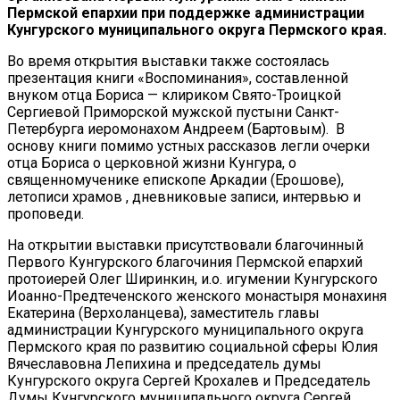
Пермской епархии при поддержке администрации
Кунгурского муниципального округа Пермского края.
Во время открытия выставки также состоялась
презентация книги «Воспоминания», составленной
внуком отца Бориса — клириком Свято-Троицкой
Сергиевой Приморской мужской пустыни Санкт-
Петербурга иеромонахом Андреем (Бартовым). В
основу книги помимо устных рассказов легли очерки
отца Бориса о церковной жизни Кунгура, о
священномученике епископе Аркадии (Ерошове),
летописи храмов , дневниковые записи, интервью и
проповеди.
На открытии выставки присутствовали благочинный
Первого Кунгурского благочиния Пермской епархий
протоиерей Олег Ширинкин, и.о. игумении Кунгурского
Иоанно-Предтеченского женского монастыря монахиня
Екатерина (Верхоланцева), заместитель главы
администрации Кунгурского муниципального округа
Пермского края по развитию социальной сферы Юлия
Вячеславовна Лепихина и председатель думы
Кунгурского округа Сергей Крохалев и Председатель
Думы Кунгурского муниципального округа Сергей