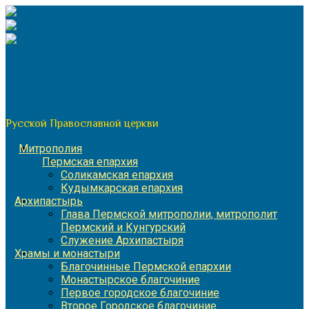
Перейти
к
содержимому
По благословению митрополита Пермского и Кунгурского
Игнатия
Пермская митрополия
Русской Православной церкви
Митрополия
Пермская епархия
Соликамская епархия
Кудымкарская епархия
Архипастырь
Глава Пермской митрополии, митрополит
Пермский и Кунгурский
Служение Архипастыря
Храмы и монастыри
Благочинные Пермской епархии
Монастырское благочиние
Первое городское благочиние
Второе Городское благочиние