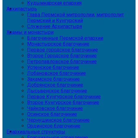
Кудымкарская епархия
Архипастырь
Глава Пермской митрополии, митрополит
Пермский и Кунгурский
Служение Архипастыря
Храмы и монастыри
Благочинные Пермской епархии
Монастырское благочиние
Первое городское благочиние
Второе Городское благочиние
Петропавловское благочиние
Успенское благочиние
Лобановское благочиние
Закамское благочиние
Добрянское благочиние
Лысьвенское благочиние
Первое Кунгурское благочиние
Второе Кунгурское благочиние
Чайковское благочиние
Осинское благочиние
Чернушинское благочиние
Ординское благочиние
Епархиальные структуры
Епархиальное управление