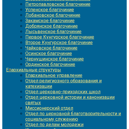
Петропавловское благочиние
Успенское благочиние
Лобановское благочиние
Закамское благочиние
Добрянское благочиние
Лысьвенское благочиние
Первое Кунгурское благочиние
Второе Кунгурское благочиние
Чайковское благочиние
Осинское благочиние
Чернушинское благочиние
Ординское благочиние
Епархиальные структуры
Епархиальное управление
Отдел религиозного образования и
катехизации
Отдел церковно-приходских школ
Отдел церковной истории и канонизации
святых
Миссионерский отдел
Отдел по церковной благотворительности и
социальному служению
Отдел по делам молодежи