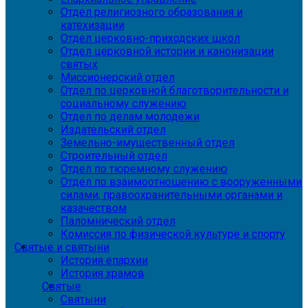
Отдел религиозного образования и
катехизации
Отдел церковно-приходских школ
Отдел церковной истории и канонизации
святых
Миссионерский отдел
Отдел по церковной благотворительности и
социальному служению
Отдел по делам молодежи
Издательский отдел
Земельно-имущественный отдел
Строительный отдел
Отдел по тюремному служению
Отдел по взаимоотношению с вооруженными
силами, правоохранительными органами и
казачеством
Паломнический отдел
Комиссия по физической культуре и спорту
Святые и святыни
История епархии
История храмов
Святые
Святыни