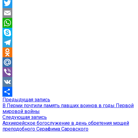
Facebook
Twitter
Email
WhatsApp
Skype
Telegram
Odnoklassniki
Mail.Ru
Viber
VK
Предыдущая
Предыдущая запись
Навигация
Отправить
запись:
В Перми почтили память павших воинов в годы Первой
по
мировой войны
Следующая
Следующая запись
записям
запись:
Архиерейское богослужение в день обретения мощей
преподобного Серафима Саровского