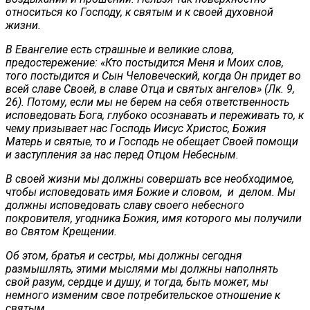
относиться ко Господу, к святым и к своей духовной
жизни.
В Евангелие есть страшные и великие слова,
предостережение: «Кто постыдится Меня и Моих слов,
того постыдится и Сын Человеческий, когда Он придет во
всей славе Своей, в славе Отца и святых ангелов» (Лк. 9,
26). Потому, если мы не берем на себя ответственность
исповедовать Бога, глубоко осознавать и переживать то, к
чему призывает нас Господь Иисус Христос, Божия
Матерь и святые, то и Господь не обещает Своей помощи
и заступления за нас перед Отцом Небесным.
В своей жизни мы должны совершать все необходимое,
чтобы исповедовать имя Божие и словом, и делом. Мы
должны исповедовать славу своего небесного
покровителя, угодника Божия, имя которого мы получили
во Святом Крещении.
Об этом, братья и сестры, мы должны сегодня
размышлять, этими мыслями мы должны наполнять
свой разум, сердце и душу, и тогда, быть может, мы
немного изменим свое потребительское отношение к
святым.