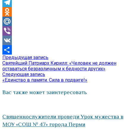
Skype
Telegram
Odnoklassniki
Mail.Ru
Viber
VK
Предыдущая
Предыдущая запись
Навигация
Отправить
запись:
Святейший Патриарх Кирилл: «Человек не должен
по
оставаться безразличным к бедности других»
Следующая
Следующая запись
записям
запись:
«Единство в памяти. Сила в подвиге!»
Вас также может заинтересовать
Священнослужители проведи Урок мужества в
МОУ «СОШ № 47» города Перми