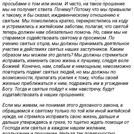
просьбами о том или ином. И часто, на такое прошение
мы не получает ответа. Почему? Потому что мы привыкли
к такому, я бы сказал, иждивенческому отношению к
святым. Мы помолились кратко, перекрестились на ходу
и устремились к житейским заботам, полагая, что святой
теперь должен нам обязательно помочь. Но, сами мы не
стараемся содействовать святому в просимом. По
учению святых отцов, мы должны принимать деятельное
участие в действиях святых наших заступников. Каким
образом мы можем это делать? Мы должны стремиться
исправить, изменить свою жизнь к лучшему, следуя воле
Божией. Конечно, нам, слабым и немощным, невозможно
повторить подвиг святых людей, но мы должны по
возможности, прилагать усилия к тому, чтобы своей
жизнью приближаться к ним, подражать им в угождении
Богу. Тогда и святые пойдут к нам навстречу, будут
ходатайствовать в наших прошениях.
Если мы живем, не понимая этого духовного закона, а
обращаемся к святому только по той или иной житейской
нужде, не стремясь исправить свою жизнь, дальше и
дальше утверждаясь в грехе, то тщетно ждать помощи от
Господа или святых в каждом нашем желании,
воздыхании и прошении. Нельзя так поверхностно