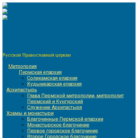
Перейти
к
содержимому
По благословению митрополита Пермского и Кунгурского
Игнатия
Пермская митрополия
Русской Православной церкви
Митрополия
Пермская епархия
Соликамская епархия
Кудымкарская епархия
Архипастырь
Глава Пермской митрополии, митрополит
Пермский и Кунгурский
Служение Архипастыря
Храмы и монастыри
Благочинные Пермской епархии
Монастырское благочиние
Первое городское благочиние
Второе Городское благочиние