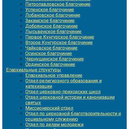
Петропавловское благочиние
Успенское благочиние
Лобановское благочиние
Закамское благочиние
Добрянское благочиние
Лысьвенское благочиние
Первое Кунгурское благочиние
Второе Кунгурское благочиние
Чайковское благочиние
Осинское благочиние
Чернушинское благочиние
Ординское благочиние
Епархиальные структуры
Епархиальное управление
Отдел религиозного образования и
катехизации
Отдел церковно-приходских школ
Отдел церковной истории и канонизации
святых
Миссионерский отдел
Отдел по церковной благотворительности и
социальному служению
Отдел по делам молодежи