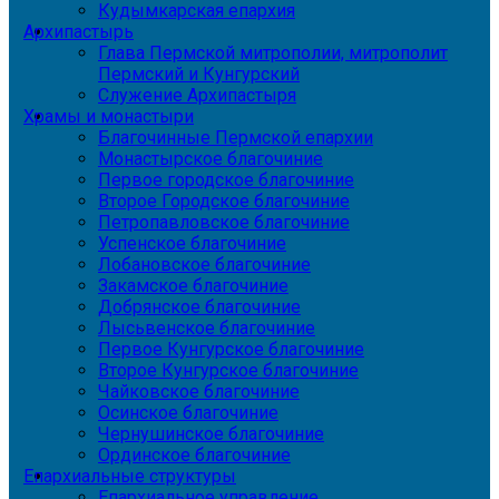
Кудымкарская епархия
Архипастырь
Глава Пермской митрополии, митрополит
Пермский и Кунгурский
Служение Архипастыря
Храмы и монастыри
Благочинные Пермской епархии
Монастырское благочиние
Первое городское благочиние
Второе Городское благочиние
Петропавловское благочиние
Успенское благочиние
Лобановское благочиние
Закамское благочиние
Добрянское благочиние
Лысьвенское благочиние
Первое Кунгурское благочиние
Второе Кунгурское благочиние
Чайковское благочиние
Осинское благочиние
Чернушинское благочиние
Ординское благочиние
Епархиальные структуры
Епархиальное управление