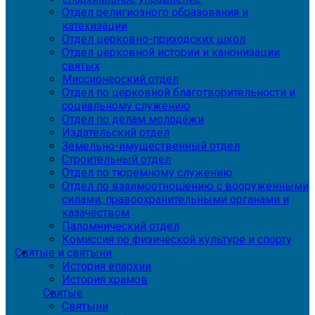
Отдел религиозного образования и
катехизации
Отдел церковно-приходских школ
Отдел церковной истории и канонизации
святых
Миссионерский отдел
Отдел по церковной благотворительности и
социальному служению
Отдел по делам молодежи
Издательский отдел
Земельно-имущественный отдел
Строительный отдел
Отдел по тюремному служению
Отдел по взаимоотношению с вооруженными
силами, правоохранительными органами и
казачеством
Паломнический отдел
Комиссия по физической культуре и спорту
Святые и святыни
История епархии
История храмов
Святые
Святыни