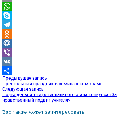
Email
WhatsApp
Skype
Telegram
Odnoklassniki
Mail.Ru
Viber
VK
Предыдущая
Предыдущая запись
Навигация
Отправить
запись:
Престольный праздник в семинарском храме
по
Следующая
Следующая запись
запись:
Подведены итоги регионального этапа конкурса «За
записям
нравственный подвиг учителя»
Вас также может заинтересовать