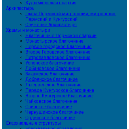
Кудымкарская епархия
Архипастырь
Глава Пермской митрополии, митрополит
Пермский и Кунгурский
Служение Архипастыря
Храмы и монастыри
Благочинные Пермской епархии
Монастырское благочиние
Первое городское благочиние
Второе Городское благочиние
Петропавловское благочиние
Успенское благочиние
Лобановское благочиние
Закамское благочиние
Добрянское благочиние
Лысьвенское благочиние
Первое Кунгурское благочиние
Второе Кунгурское благочиние
Чайковское благочиние
Осинское благочиние
Чернушинское благочиние
Ординское благочиние
Епархиальные структуры
Епархиальное управление