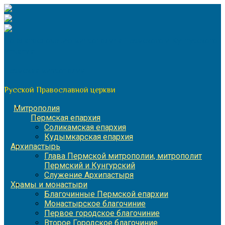
Перейти
к
содержимому
По благословению митрополита Пермского и Кунгурского
Игнатия
Пермская митрополия
Русской Православной церкви
Митрополия
Пермская епархия
Соликамская епархия
Кудымкарская епархия
Архипастырь
Глава Пермской митрополии, митрополит
Пермский и Кунгурский
Служение Архипастыря
Храмы и монастыри
Благочинные Пермской епархии
Монастырское благочиние
Первое городское благочиние
Второе Городское благочиние