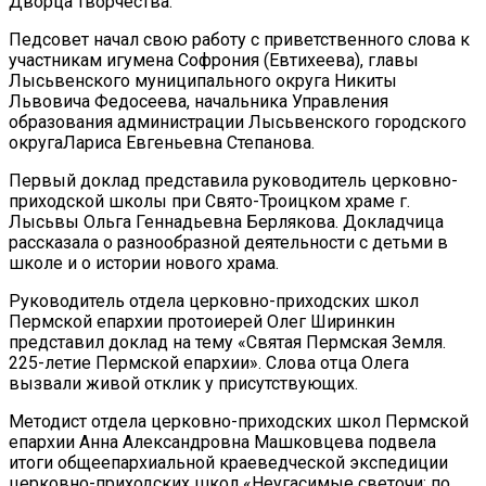
Дворца творчества.
Педсовет начал свою работу с приветственного слова к
участникам игумена Софрония (Евтихеева), главы
Лысьвенского муниципального округа Никиты
Львовича Федосеева, начальника Управления
образования администрации Лысьвенского городского
округаЛариса Евгеньевна Степанова.
Первый доклад представила руководитель церковно-
приходской школы при Свято-Троицком храме г.
Лысьвы Ольга Геннадьевна Берлякова. Докладчица
рассказала о разнообразной деятельности с детьми в
школе и о истории нового храма.
Руководитель отдела церковно-приходских школ
Пермской епархии протоиерей Олег Ширинкин
представил доклад на тему «Святая Пермская Земля.
225-летие Пермской епархии». Слова отца Олега
вызвали живой отклик у присутствующих.
Методист отдела церковно-приходских школ Пермской
епархии Анна Александровна Машковцева подвела
итоги общеепархиальной краеведческой экспедиции
церковно-приходских школ «Неугасимые светочи: по