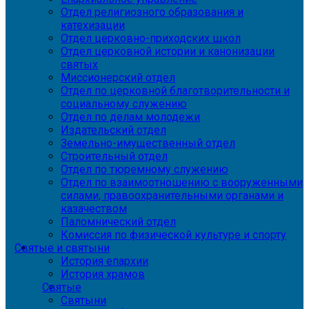
Отдел религиозного образования и
катехизации
Отдел церковно-приходских школ
Отдел церковной истории и канонизации
святых
Миссионерский отдел
Отдел по церковной благотворительности и
социальному служению
Отдел по делам молодежи
Издательский отдел
Земельно-имущественный отдел
Строительный отдел
Отдел по тюремному служению
Отдел по взаимоотношению с вооруженными
силами, правоохранительными органами и
казачеством
Паломнический отдел
Комиссия по физической культуре и спорту
Святые и святыни
История епархии
История храмов
Святые
Святыни