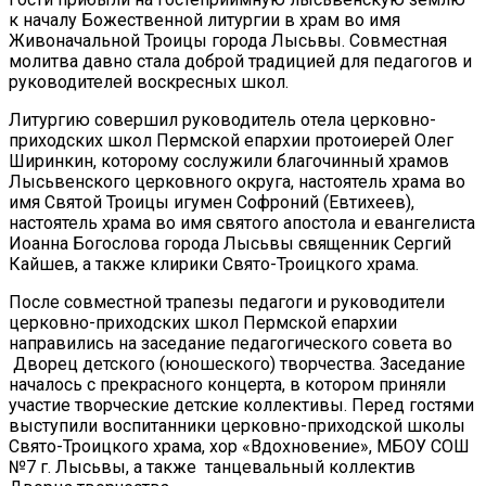
к началу Божественной литургии в храм во имя
Живоначальной Троицы города Лысьвы. Совместная
молитва давно стала доброй традицией для педагогов и
руководителей воскресных школ.
Литургию совершил руководитель отела церковно-
приходских школ Пермской епархии протоиерей Олег
Ширинкин, которому сослужили благочинный храмов
Лысьвенского церковного округа, настоятель храма во
имя Святой Троицы игумен Софроний (Евтихеев),
настоятель храма во имя святого апостола и евангелиста
Иоанна Богослова города Лысьвы священник Сергий
Кайшев, а также клирики Свято-Троицкого храма.
После совместной трапезы педагоги и руководители
церковно-приходских школ Пермской епархии
направились на заседание педагогического совета во
Дворец детского (юношеского) творчества. Заседание
началось с прекрасного концерта, в котором приняли
участие творческие детские коллективы. Перед гостями
выступили воспитанники церковно-приходской школы
Свято-Троицкого храма, хор «Вдохновение», МБОУ СОШ
№7 г. Лысьвы, а также танцевальный коллектив