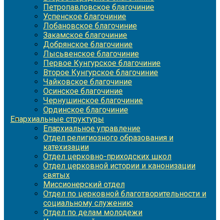
Петропавловское благочиние
Успенское благочиние
Лобановское благочиние
Закамское благочиние
Добрянское благочиние
Лысьвенское благочиние
Первое Кунгурское благочиние
Второе Кунгурское благочиние
Чайковское благочиние
Осинское благочиние
Чернушинское благочиние
Ординское благочиние
Епархиальные структуры
Епархиальное управление
Отдел религиозного образования и
катехизации
Отдел церковно-приходских школ
Отдел церковной истории и канонизации
святых
Миссионерский отдел
Отдел по церковной благотворительности и
социальному служению
Отдел по делам молодежи