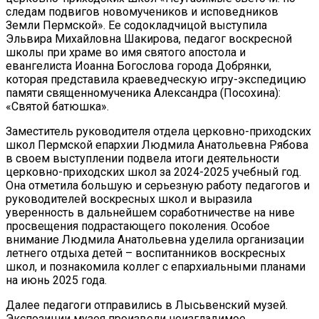
следам подвигов новомучеников и исповедников
Земли Пермской». Ее содокладчицой выступила
Эльвира Михайловна Шакирова, педагог воскресной
школы при храме во имя святого апостола и
евангелиста Иоанна Богослова города Добрянки,
которая представила краеведческую игру-экспедицию
памяти священномученика Александра (Посохина):
«Святой батюшка».
Заместитель руководителя отдела церковно-приходских
школ Пермской епархии Людмила Анатольевна Рябова
в своем выступлении подвела итоги деятельности
церковно-приходских школ за 2024-2025 учебный год.
Она отметила большую и серьезную работу педагогов и
руководителей воскресных школ и выразила
уверенность в дальнейшем соработничестве на ниве
просвещения подрастающего поколения. Особое
внимание Людмила Анатольевна уделила организации
летнего отдыха детей – воспитанников воскресных
школ, и познакомила коллег с епархиальными планами
на июнь 2025 года.
Далее педагоги отправились в Лысьвенский музей.
Экспозиции музея произвели неизгладимое