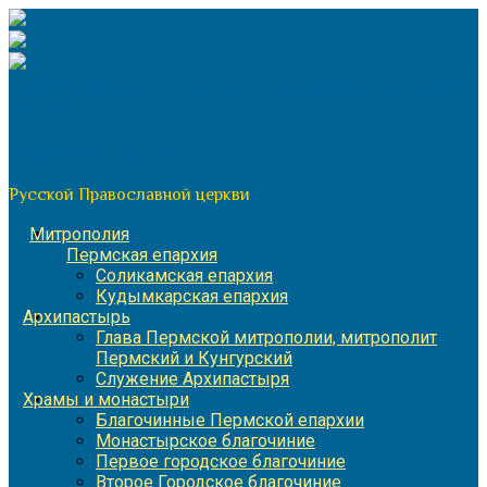
Перейти
к
содержимому
По благословению митрополита Пермского и Кунгурского
Игнатия
Пермская митрополия
Русской Православной церкви
Митрополия
Пермская епархия
Соликамская епархия
Кудымкарская епархия
Архипастырь
Глава Пермской митрополии, митрополит
Пермский и Кунгурский
Служение Архипастыря
Храмы и монастыри
Благочинные Пермской епархии
Монастырское благочиние
Первое городское благочиние
Второе Городское благочиние