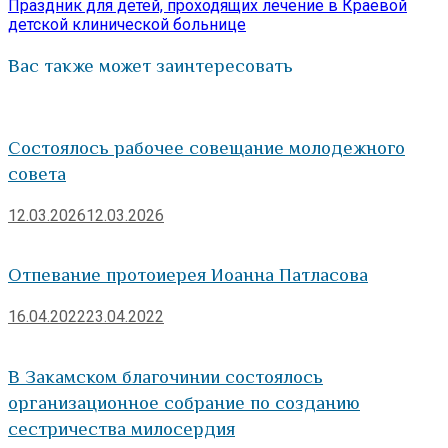
записям
запись:
Праздник для детей, проходящих лечение в Краевой
детской клинической больнице
Вас также может заинтересовать
Состоялось рабочее совещание молодежного
совета
12.03.2026
12.03.2026
Отпевание протоиерея Иоанна Патласова
16.04.2022
23.04.2022
В Закамском благочинии состоялось
организационное собрание по созданию
сестричества милосердия