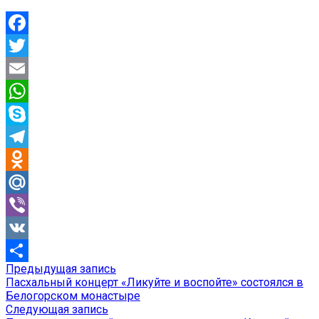
Facebook
Twitter
Email
WhatsApp
Skype
Telegram
Odnoklassniki
Mail.Ru
Viber
VK
Предыдущая
Предыдущая запись
Навигация
Отправить
запись:
Пасхальный концерт «Ликуйте и воспойте» состоялся в
по
Белогорском монастыре
Следующая
Следующая запись