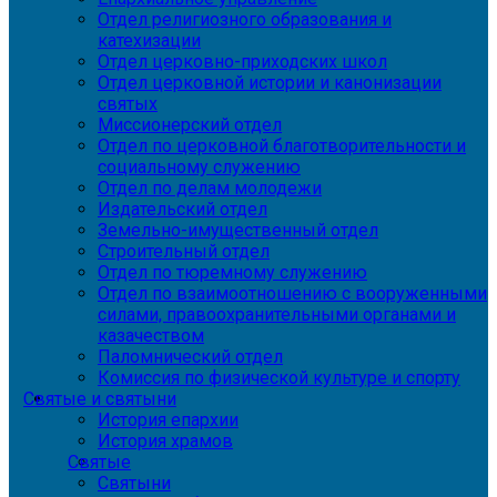
Отдел религиозного образования и
катехизации
Отдел церковно-приходских школ
Отдел церковной истории и канонизации
святых
Миссионерский отдел
Отдел по церковной благотворительности и
социальному служению
Отдел по делам молодежи
Издательский отдел
Земельно-имущественный отдел
Строительный отдел
Отдел по тюремному служению
Отдел по взаимоотношению с вооруженными
силами, правоохранительными органами и
казачеством
Паломнический отдел
Комиссия по физической культуре и спорту
Святые и святыни
История епархии
История храмов
Святые
Святыни