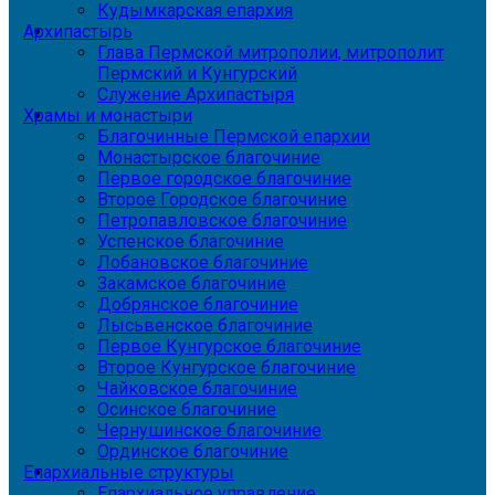
Кудымкарская епархия
Архипастырь
Глава Пермской митрополии, митрополит
Пермский и Кунгурский
Служение Архипастыря
Храмы и монастыри
Благочинные Пермской епархии
Монастырское благочиние
Первое городское благочиние
Второе Городское благочиние
Петропавловское благочиние
Успенское благочиние
Лобановское благочиние
Закамское благочиние
Добрянское благочиние
Лысьвенское благочиние
Первое Кунгурское благочиние
Второе Кунгурское благочиние
Чайковское благочиние
Осинское благочиние
Чернушинское благочиние
Ординское благочиние
Епархиальные структуры
Епархиальное управление