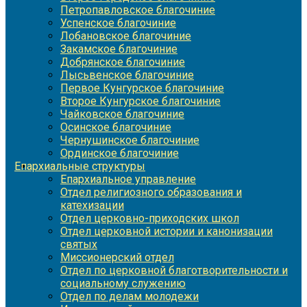
Петропавловское благочиние
Успенское благочиние
Лобановское благочиние
Закамское благочиние
Добрянское благочиние
Лысьвенское благочиние
Первое Кунгурское благочиние
Второе Кунгурское благочиние
Чайковское благочиние
Осинское благочиние
Чернушинское благочиние
Ординское благочиние
Епархиальные структуры
Епархиальное управление
Отдел религиозного образования и
катехизации
Отдел церковно-приходских школ
Отдел церковной истории и канонизации
святых
Миссионерский отдел
Отдел по церковной благотворительности и
социальному служению
Отдел по делам молодежи