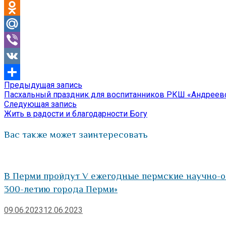
Telegram
Odnoklassniki
Mail.Ru
Viber
VK
Предыдущая
Предыдущая запись
Навигация
Отправить
запись:
Пасхальный праздник для воспитанников РКШ «Андреев
по
Следующая
Следующая запись
запись:
Жить в радости и благодарности Богу
записям
Вас также может заинтересовать
В Перми пройдут V ежегодные пермские научно-о
300-летию города Перми»
09.06.2023
12.06.2023