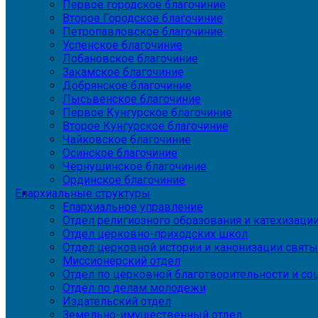
Первое городское благочиние
Второе Городское благочиние
Петропавловское благочиние
Успенское благочиние
Лобановское благочиние
Закамское благочиние
Добрянское благочиние
Лысьвенское благочиние
Первое Кунгурское благочиние
Второе Кунгурское благочиние
Чайковское благочиние
Осинское благочиние
Чернушинское благочиние
Ординское благочиние
Епархиальные структуры
Епархиальное управление
Отдел религиозного образования и катехизаци
Отдел церковно-приходских школ
Отдел церковной истории и канонизации святы
Миссионерский отдел
Отдел по церковной благотворительности и с
Отдел по делам молодежи
Издательский отдел
Земельно-имущественный отдел