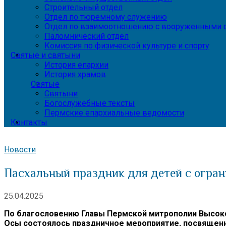
Строительный отдел
Отдел по тюремному служению
Отдел по взаимоотношению с вооруженными с
Паломнический отдел
Комиссия по физической культуре и спорту
Святые и святыни
История епархии
История храмов
Святые
Святыни
Богослужебные тексты
Пермские епархиальные ведомости
Контакты
Новости
Пасхальный праздник для детей с огра
25.04.2025
По благословению Главы Пермской митрополии Высоко
Осы состоялось праздничное мероприятие, посвященн