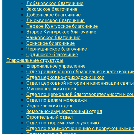
Лобановское благочиние
Закамское благочиние
Добрянское благочиние
Лысьвенское благочиние
Первое Кунгурское благочиние
Второе Кунгурское благочиние
Чайковское благочиние
Осинское благочиние
Чернушинское благочиние
Ординское благочиние
Епархиальные структуры
Епархиальное управление
Отдел религиозного образования и катехизаци
Отдел церковно-приходских школ
Отдел церковной истории и канонизации святы
Миссионерский отдел
Отдел по церковной благотворительности и с
Отдел по делам молодежи
Издательский отдел
Земельно-имущественный отдел
Строительный отдел
Отдел по тюремному служению
Отдел по взаимоотношению с вооруженными с