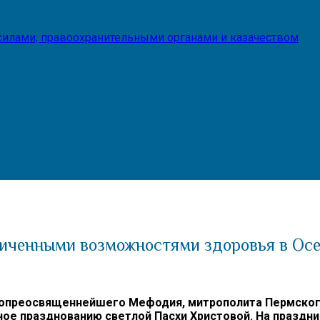
илами, правоохранительными органами и казачеством
ниченными возможностями здоровья в Ос
преосвященнейшего Мефодия, митрополита Пермского и
ое празднованию светлой Пасхи Христовой. На праздн