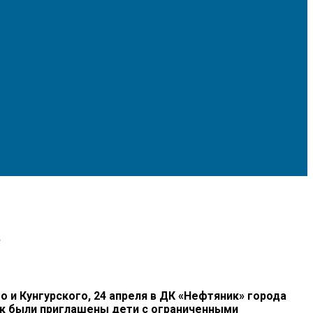
е
 Кунгурского, 24 апреля в ДК «Нефтяник» города
ик были приглашены дети с ограниченными