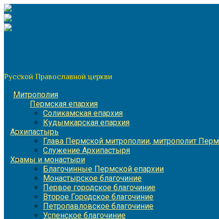
Перейти
к
содержимому
По благословению митрополита Пермского и Кунгурского 
Пермская митрополия
Русской Православной церкви
Митрополия
Пермская епархия
Соликамская епархия
Кудымкарская епархия
Архипастырь
Глава Пермской митрополии, митрополит Перм
Служение Архипастыря
Храмы и монастыри
Благочинные Пермской епархии
Монастырское благочиние
Первое городское благочиние
Второе Городское благочиние
Петропавловское благочиние
Успенское благочиние