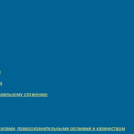
и
х
оциальному служению
илами, правоохранительными органами и казачеством