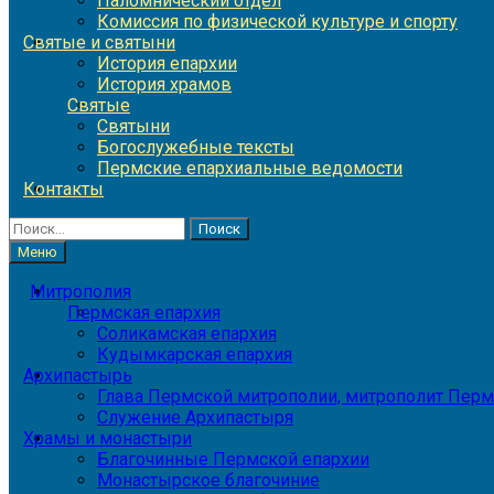
Паломнический отдел
Комиссия по физической культуре и спорту
Святые и святыни
История епархии
История храмов
Святые
Святыни
Богослужебные тексты
Пермские епархиальные ведомости
Контакты
Найти:
Меню
Митрополия
Пермская епархия
Соликамская епархия
Кудымкарская епархия
Архипастырь
Глава Пермской митрополии, митрополит Перм
Служение Архипастыря
Храмы и монастыри
Благочинные Пермской епархии
Монастырское благочиние