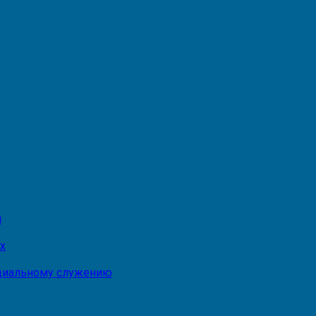
и
х
оциальному служению