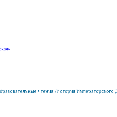
ская»
бразовательные чтения «История Императорского Д