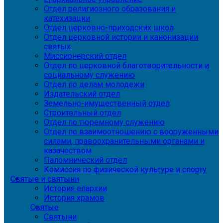
Отдел религиозного образования и
катехизации
Отдел церковно-приходских школ
Отдел церковной истории и канонизации
святых
Миссионерский отдел
Отдел по церковной благотворительности и
социальному служению
Отдел по делам молодежи
Издательский отдел
Земельно-имущественный отдел
Строительный отдел
Отдел по тюремному служению
Отдел по взаимоотношению с вооруженными
силами, правоохранительными органами и
казачеством
Паломнический отдел
Комиссия по физической культуре и спорту
Святые и святыни
История епархии
История храмов
Святые
Святыни