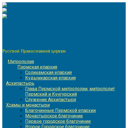
Перейти
к
содержимому
По благословению митрополита Пермского и Кунгурского
Игнатия
Пермская митрополия
Русской Православной церкви
Митрополия
Пермская епархия
Соликамская епархия
Кудымкарская епархия
Архипастырь
Глава Пермской митрополии, митрополит
Пермский и Кунгурский
Служение Архипастыря
Храмы и монастыри
Благочинные Пермской епархии
Монастырское благочиние
Первое городское благочиние
Второе Городское благочиние