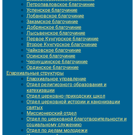
Петропавловское благочиние
Успенское благочиние
Лобановское благочиние
Закамское благочиние
Добрянское благочиние
Лысьвенское благочиние
Первое Кунгурское благочиние
Второе Кунгурское благочиние
Чайковское благочиние
Осинское благочиние
Чернушинское благочиние
Ординское благочиние
Епархиальные структуры
Епархиальное управление
Отдел религиозного образования и
катехизации
Отдел церковно-приходских школ
Отдел церковной истории и канонизации
святых
Миссионерский отдел
Отдел по церковной благотворительности и
социальному служению
Отдел по делам молодежи