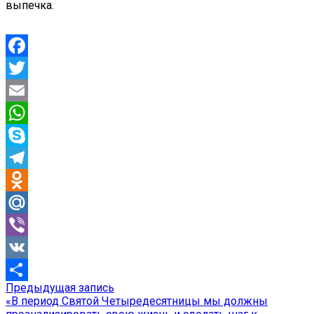
выпечка.
Facebook
Twitter
Email
WhatsApp
Skype
Telegram
Odnoklassniki
Mail.Ru
Viber
VK
Предыдущая
Предыдущая запись
Навигация
Отправить
запись:
«В период Святой Четыредесятницы мы должны