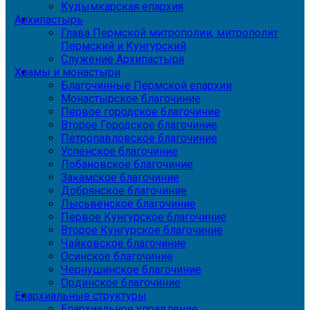
Кудымкарская епархия
Архипастырь
Глава Пермской митрополии, митрополит
Пермский и Кунгурский
Служение Архипастыря
Храмы и монастыри
Благочинные Пермской епархии
Монастырское благочиние
Первое городское благочиние
Второе Городское благочиние
Петропавловское благочиние
Успенское благочиние
Лобановское благочиние
Закамское благочиние
Добрянское благочиние
Лысьвенское благочиние
Первое Кунгурское благочиние
Второе Кунгурское благочиние
Чайковское благочиние
Осинское благочиние
Чернушинское благочиние
Ординское благочиние
Епархиальные структуры
Епархиальное управление