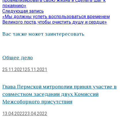
по
проанализировать свою жизнь и сделать шаг к
покаянию»
записям
Следующая
Следующая запись
запись:
«Мы должны успеть воспользоваться временем
Великого поста, чтобы очистить душу и сердце»
Вас также может заинтересовать
Общее дело
25.11.2021
25.11.2021
Глава Пермской митрополии принял участие в
совместном заседании двух Комиссий
Межсоборного присутствия
13.04.2022
23.04.2022