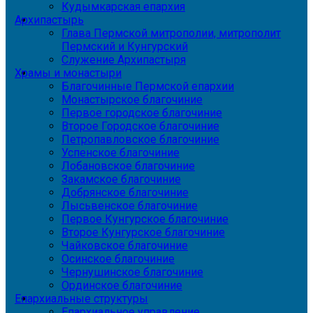
Кудымкарская епархия
Архипастырь
Глава Пермской митрополии, митрополит
Пермский и Кунгурский
Служение Архипастыря
Храмы и монастыри
Благочинные Пермской епархии
Монастырское благочиние
Первое городское благочиние
Второе Городское благочиние
Петропавловское благочиние
Успенское благочиние
Лобановское благочиние
Закамское благочиние
Добрянское благочиние
Лысьвенское благочиние
Первое Кунгурское благочиние
Второе Кунгурское благочиние
Чайковское благочиние
Осинское благочиние
Чернушинское благочиние
Ординское благочиние
Епархиальные структуры
Епархиальное управление