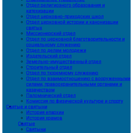
Отдел религиозного образования и
катехизации
Отдел церковно-приходских школ
Отдел церковной истории и канонизации
святых
Миссионерский отдел
Отдел по церковной благотворительности и
социальному служению
Отдел по делам молодежи
Издательский отдел
Земельно-имущественный отдел
Строительный отдел
Отдел по тюремному служению
Отдел по взаимоотношению с вооруженными
силами, правоохранительными органами и
казачеством
Паломнический отдел
Комиссия по физической культуре и спорту
Святые и святыни
История епархии
История храмов
Святые
Святыни