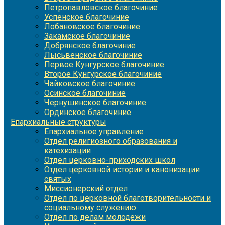
Петропавловское благочиние
Успенское благочиние
Лобановское благочиние
Закамское благочиние
Добрянское благочиние
Лысьвенское благочиние
Первое Кунгурское благочиние
Второе Кунгурское благочиние
Чайковское благочиние
Осинское благочиние
Чернушинское благочиние
Ординское благочиние
Епархиальные структуры
Епархиальное управление
Отдел религиозного образования и
катехизации
Отдел церковно-приходских школ
Отдел церковной истории и канонизации
святых
Миссионерский отдел
Отдел по церковной благотворительности и
социальному служению
Отдел по делам молодежи