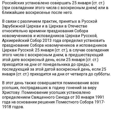
Российских установлено совершать 25 января (ст. ст.)
(при совпадении этого числа с воскресным днем) или в
ближайшее воскресенье после него.
В связи с различием практик, принятых в Русской
Зарубежной Церкви и в Церкви в Отечестве
относительно времени празднования Собора
новомучеников и исповедников Церкви Русской,
Архиерейский Собор 2013 года определил установить
празднование Собора новомучеников и исповедников
Церкви Русской: 25 января (ст. ст.), в случае совпадения
этого числа с воскресным днем; в предшествующий
этой дате воскресный день, если 25 января (ст. ст.)
приходится на дни от понедельника до среды; в
последующий за этой датой воскресный день, если 25
января (ст. ст.) приходится на дни от четверга до субботы.
В этот день также совершается поминовение всех
усопших, пострадавших в годину гонений за веру
Христову. Поминовение усопших установлено
определением Священного Синода от 30 января 1991
года на основании решения Поместного Собора 1917-
1918 годов.