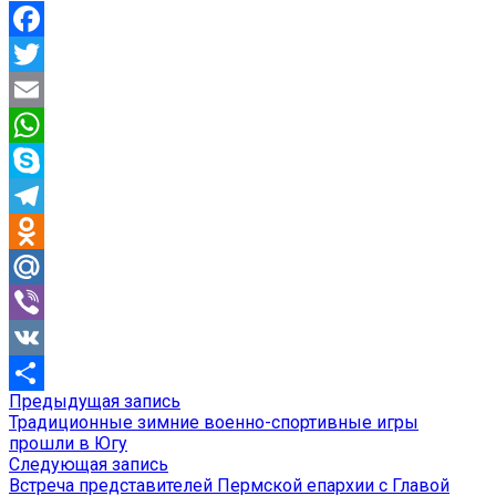
Facebook
Twitter
Email
WhatsApp
Skype
Telegram
Odnoklassniki
Mail.Ru
Viber
VK
Предыдущая
Предыдущая запись
Навигация
Отправить
запись:
Традиционные зимние военно-спортивные игры
по
прошли в Югу
Следующая
Следующая запись
записям
запись:
Встреча представителей Пермской епархии с Главой