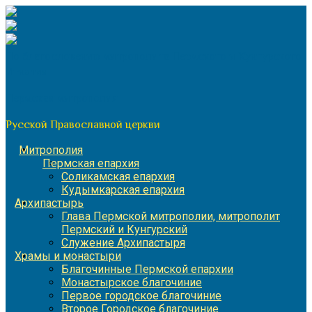
Перейти
к
содержимому
По благословению митрополита Пермского и Кунгурского
Игнатия
Пермская митрополия
Русской Православной церкви
Митрополия
Пермская епархия
Соликамская епархия
Кудымкарская епархия
Архипастырь
Глава Пермской митрополии, митрополит
Пермский и Кунгурский
Служение Архипастыря
Храмы и монастыри
Благочинные Пермской епархии
Монастырское благочиние
Первое городское благочиние
Второе Городское благочиние