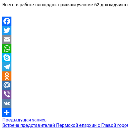
Всего в работе площадок приняли участие 62 докладчика и
Facebook
Twitter
Email
WhatsApp
Skype
Telegram
Odnoklassniki
Mail.Ru
Viber
VK
Предыдущая
Предыдущая запись
Навигация
Отправить
запись:
Встреча представителей Пермской епархии с Главой гор