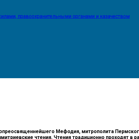
илами, правоохранительными органами и казачеством
преосвященнейшего Мефодия, митрополита Пермского и
имитриевские чтения. Чтения традиционно проходят в