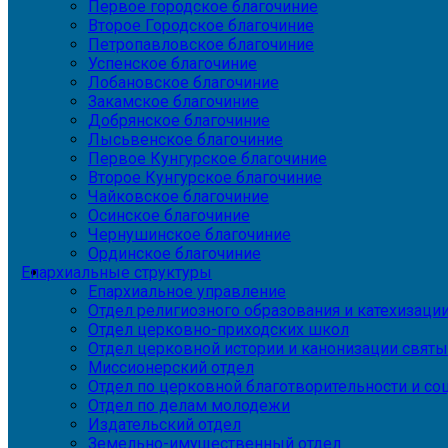
Первое городское благочиние
Второе Городское благочиние
Петропавловское благочиние
Успенское благочиние
Лобановское благочиние
Закамское благочиние
Добрянское благочиние
Лысьвенское благочиние
Первое Кунгурское благочиние
Второе Кунгурское благочиние
Чайковское благочиние
Осинское благочиние
Чернушинское благочиние
Ординское благочиние
Епархиальные структуры
Епархиальное управление
Отдел религиозного образования и катехизаци
Отдел церковно-приходских школ
Отдел церковной истории и канонизации святы
Миссионерский отдел
Отдел по церковной благотворительности и с
Отдел по делам молодежи
Издательский отдел
Земельно-имущественный отдел