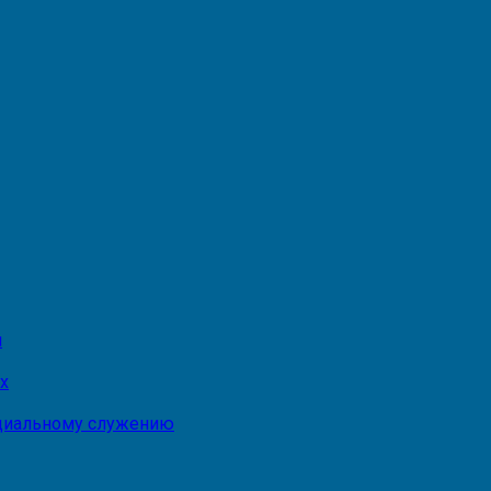
и
х
оциальному служению