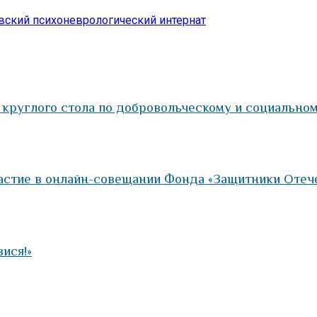
вский психоневрологический интернат
 круглого стола по добровольческому и социально
астие в онлайн-совещании Фонда «Защитники Отеч
ися!»