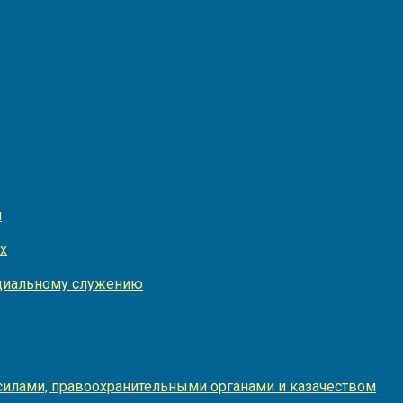
и
х
оциальному служению
илами, правоохранительными органами и казачеством