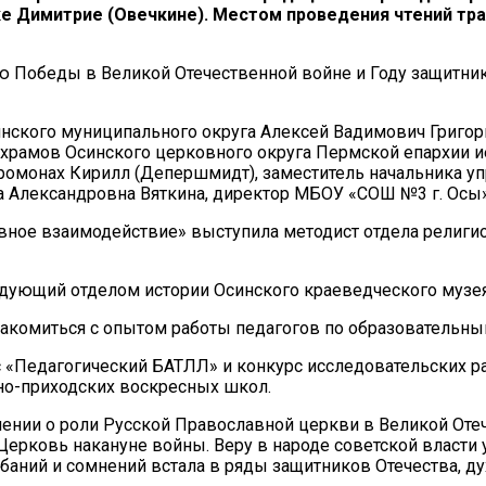
ке Димитрие (Овечкине). Местом проведения чтений т
ю Победы в Великой Отечественной войне и Году защитни
синского муниципального округа Алексей Вадимович Григо
храмов Осинского церковного округа Пермской епархии и
омонах Кирилл (Депершмидт), заместитель начальника уп
а Александровна Вяткина, директор МБОУ «СОШ №3 г. Осы
вное взаимодействие» выступила методист отдела религио
едующий отделом истории Осинского краеведческого музе
накомиться с опытом работы педагогов по образовательн
 «Педагогический БАТЛЛ» и конкурс исследовательских ра
но-приходских воскресных школ.
лении о роли Русской Православной церкви в Великой Оте
ерковь накануне войны. Веру в народе советской власти 
ебаний и сомнений встала в ряды защитников Отечества, д