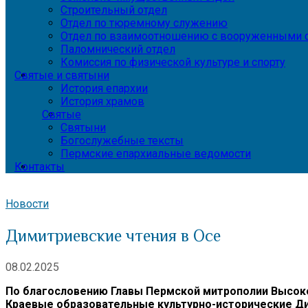
Строительный отдел
Отдел по тюремному служению
Отдел по взаимоотношению с вооруженными с
Паломнический отдел
Комиссия по физической культуре и спорту
Святые и святыни
История епархии
История храмов
Святые
Святыни
Богослужебные тексты
Пермские епархиальные ведомости
Контакты
Новости
Димитриевские чтения в Осе
08.02.2025
По благословению Главы Пермской митрополии Высоко
Краевые образовательные культурно-исторические Д