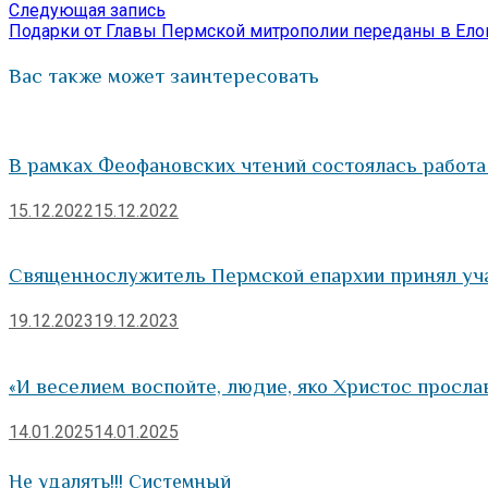
по
Следующая
Следующая запись
запись:
Подарки от Главы Пермской митрополии переданы в Ело
записям
Вас также может заинтересовать
В рамках Феофановских чтений состоялась работа
15.12.2022
15.12.2022
Священнослужитель Пермской епархии принял уч
19.12.2023
19.12.2023
«И веселием воспойте, людие, яко Христос прослав
14.01.2025
14.01.2025
Не удалять!!! Системный