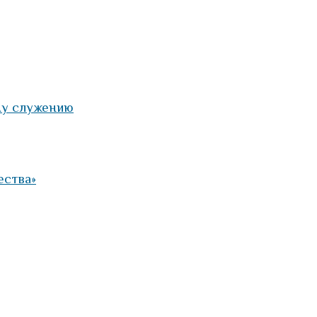
му служению
ества»