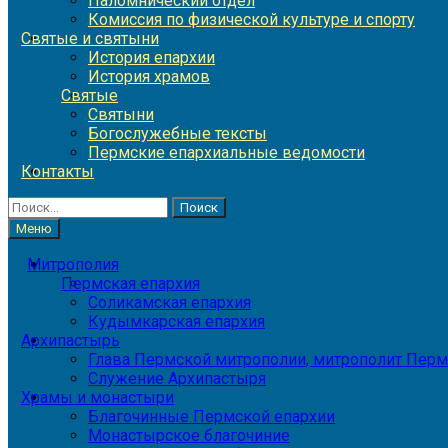
Паломнический отдел
Комиссия по физической культуре и спорту
Святые и святыни
История епархии
История храмов
Святые
Святыни
Богослужебные тексты
Пермские епархиальные ведомости
Контакты
Найти:
Меню
Митрополия
Пермская епархия
Соликамская епархия
Кудымкарская епархия
Архипастырь
Глава Пермской митрополии, митрополит Перм
Служение Архипастыря
Храмы и монастыри
Благочинные Пермской епархии
Монастырское благочиние