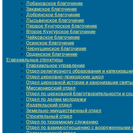
Лобановское благочиние
Закамское благочиние
Добрянское благочиние
Лысьвенское благочиние
Первое Кунгурское благочиние
Второе Кунгурское благочиние
Чайковское благочиние
Осинское благочиние
Чернушинское благочиние
Ординское благочиние
Епархиальные структуры
Епархиальное управление
Отдел религиозного образования и катехизаци
Отдел церковно-приходских школ
Отдел церковной истории и канонизации святы
Миссионерский отдел
Отдел по церковной благотворительности и с
Отдел по делам молодежи
Издательский отдел
Земельно-имущественный отдел
Строительный отдел
Отдел по тюремному служению
Отдел по взаимоотношению с вооруженными с