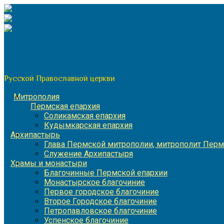
Перейти
к
содержимому
По благословению митрополита Пермского и Кунгурского 
Пермская митрополия
Русской Православной церкви
Митрополия
Пермская епархия
Соликамская епархия
Кудымкарская епархия
Архипастырь
Глава Пермской митрополии, митрополит Перм
Служение Архипастыря
Храмы и монастыри
Благочинные Пермской епархии
Монастырское благочиние
Первое городское благочиние
Второе Городское благочиние
Петропавловское благочиние
Успенское благочиние