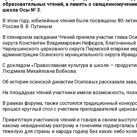
образовательных чтений, в память о священномучени
школа Осы № 3.
В этом году, юбилейные чтения были посвящены 80-лети
России В. В. Путиным.
В пленарном заседании Чтений приняли участие глава О
округа Константин Владимирович Нефедов, благочинный 
Чернушинского церковного округа Пермской епархии иер
администрации Осинского муниципального округа Ираид
С докладом «Православная культура в школе — продукти
Людмила Михайловна Бобкова.
Об истории осинской династии Осиповых рассказала зав
На площадках чтений участники имели возможность, поз
В рамках форума, также состоялся традиционный конкурс
прошёл круглый стол с участием преподавателей церков
Приветствуя участников чтений и говоря в своем выступ
какому невиданному разгрому и гонениям подвергалась Ц
тяжелую для страны и народа годину без каких-либо кол