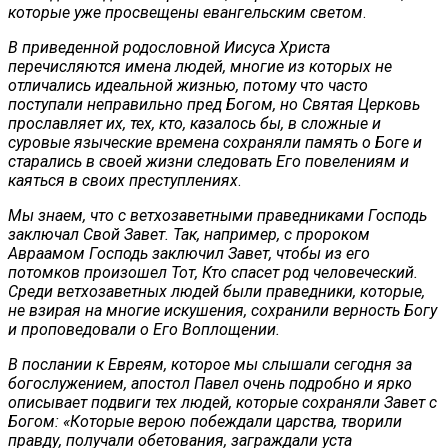
которые уже просвещены евангельским светом
.
В приведенной родословной Иисуса Христа
перечисляются имена людей, многие из которых не
отличались идеальной жизнью, потому что часто
поступали неправильно пред Богом, но Святая Церковь
прославляет их, тех, кто, казалось бы, в сложные и
суровые языческие времена сохраняли память о Боге и
старались в своей жизни следовать Его повелениям и
каяться в своих преступлениях
.
Мы знаем, что с ветхозаветными праведниками Господь
заключал Свой Завет. Так, например, с пророком
Авраамом Господь заключил Завет, чтобы из его
потомков произошел Тот, Кто спасет род человеческий.
Среди ветхозаветных людей были праведники, которые,
не взирая на многие искушения, сохранили верность Богу
и проповедовали о Его Воплощении.
В послании к Евреям, которое мы слышали сегодня за
богослужением, апостол Павел очень подробно и ярко
описывает подвиги тех людей, которые сохраняли Завет с
Богом: «Которые верою побеждали царства, творили
правду, получали обетования, заграждали уста