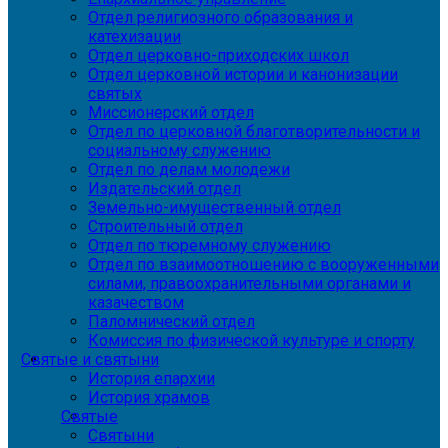
Отдел религиозного образования и
катехизации
Отдел церковно-приходских школ
Отдел церковной истории и канонизации
святых
Миссионерский отдел
Отдел по церковной благотворительности и
социальному служению
Отдел по делам молодежи
Издательский отдел
Земельно-имущественный отдел
Строительный отдел
Отдел по тюремному служению
Отдел по взаимоотношению с вооруженными
силами, правоохранительными органами и
казачеством
Паломнический отдел
Комиссия по физической культуре и спорту
Святые и святыни
История епархии
История храмов
Святые
Святыни