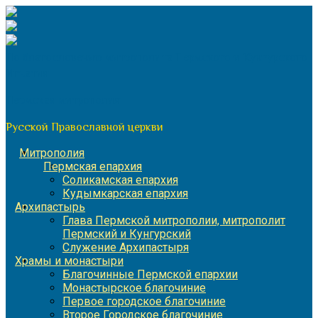
Перейти
к
содержимому
По благословению митрополита Пермского и Кунгурского
Игнатия
Пермская митрополия
Русской Православной церкви
Митрополия
Пермская епархия
Соликамская епархия
Кудымкарская епархия
Архипастырь
Глава Пермской митрополии, митрополит
Пермский и Кунгурский
Служение Архипастыря
Храмы и монастыри
Благочинные Пермской епархии
Монастырское благочиние
Первое городское благочиние
Второе Городское благочиние