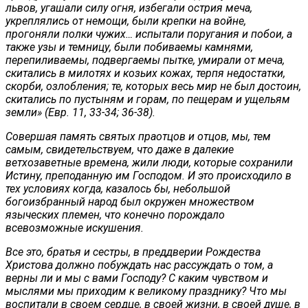
львов, угашали силу огня, избегали острия меча,
укреплялись от немощи, были крепки на войне,
прогоняли полки чужих… испытали поругания и побои, а
также узы и темницу, были побиваемы камнями,
перепиливаемы, подвергаемы пытке, умирали от меча,
скитались в милотях и козьих кожах, терпя недостатки,
скорби, озлобления; те, которых весь мир не был достоин,
скитались по пустыням и горам, по пещерам и ущельям
земли» (Евр. 11, 33-34; 36-38).
Совершая память святых праотцов и отцов, мы, тем
самым, свидетельствуем, что даже в далекие
ветхозаветные времена, жили люди, которые сохранили
Истину, преподанную им Господом. И это происходило в
тех условиях когда, казалось бы, небольшой
богоизбранный народ был окружен множеством
языческих племен, что конечно порождало
всевозможные искушения.
Все это, братья и сестры, в преддверии Рождества
Христова должно побуждать нас рассуждать о том, а
верны ли и мы с вами Господу? С каким чувством и
мыслями мы приходим к великому празднику? Что мы
воспитали в своем сердце, в своей жизни, в своей душе, в