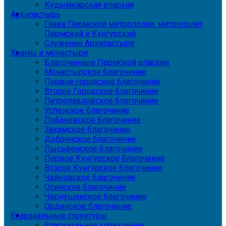
Кудымкарская епархия
Архипастырь
Глава Пермской митрополии, митрополит
Пермский и Кунгурский
Служение Архипастыря
Храмы и монастыри
Благочинные Пермской епархии
Монастырское благочиние
Первое городское благочиние
Второе Городское благочиние
Петропавловское благочиние
Успенское благочиние
Лобановское благочиние
Закамское благочиние
Добрянское благочиние
Лысьвенское благочиние
Первое Кунгурское благочиние
Второе Кунгурское благочиние
Чайковское благочиние
Осинское благочиние
Чернушинское благочиние
Ординское благочиние
Епархиальные структуры
Епархиальное управление