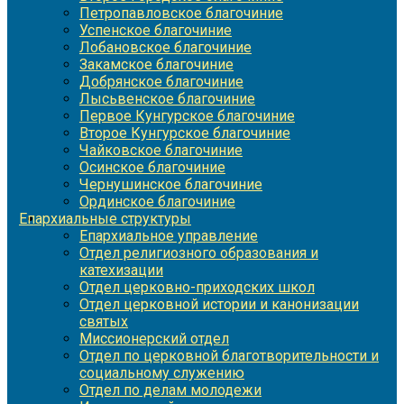
Петропавловское благочиние
Успенское благочиние
Лобановское благочиние
Закамское благочиние
Добрянское благочиние
Лысьвенское благочиние
Первое Кунгурское благочиние
Второе Кунгурское благочиние
Чайковское благочиние
Осинское благочиние
Чернушинское благочиние
Ординское благочиние
Епархиальные структуры
Епархиальное управление
Отдел религиозного образования и
катехизации
Отдел церковно-приходских школ
Отдел церковной истории и канонизации
святых
Миссионерский отдел
Отдел по церковной благотворительности и
социальному служению
Отдел по делам молодежи