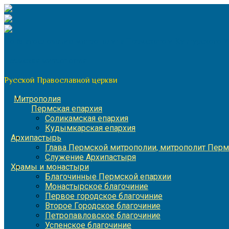
Перейти
к
содержимому
По благословению митрополита Пермского и Кунгурского 
Пермская митрополия
Русской Православной церкви
Митрополия
Пермская епархия
Соликамская епархия
Кудымкарская епархия
Архипастырь
Глава Пермской митрополии, митрополит Перм
Служение Архипастыря
Храмы и монастыри
Благочинные Пермской епархии
Монастырское благочиние
Первое городское благочиние
Второе Городское благочиние
Петропавловское благочиние
Успенское благочиние