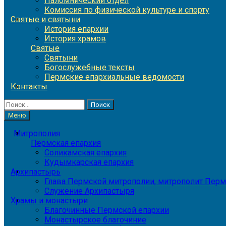
Паломнический отдел
Комиссия по физической культуре и спорту
Святые и святыни
История епархии
История храмов
Святые
Святыни
Богослужебные тексты
Пермские епархиальные ведомости
Контакты
Найти:
Меню
Митрополия
Пермская епархия
Соликамская епархия
Кудымкарская епархия
Архипастырь
Глава Пермской митрополии, митрополит Перм
Служение Архипастыря
Храмы и монастыри
Благочинные Пермской епархии
Монастырское благочиние