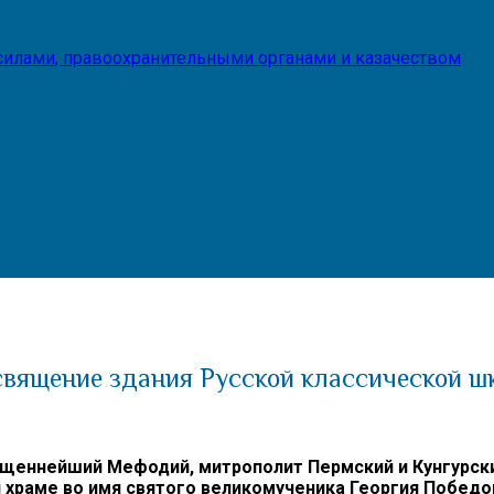
илами, правоохранительными органами и казачеством
вящение здания Русской классической ш
ященнейший Мефодий, митрополит Пермский и Кунгурск
 храме во имя святого великомученика Георгия Победо