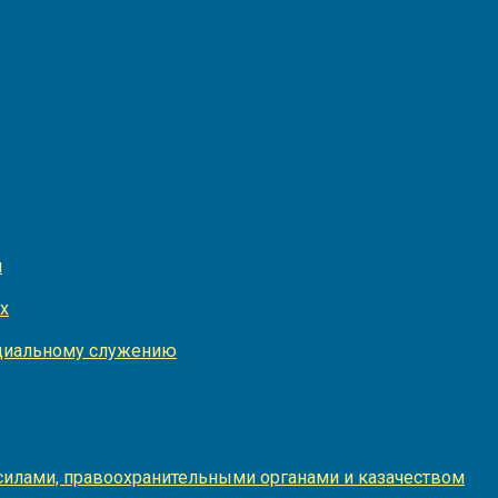
и
х
оциальному служению
илами, правоохранительными органами и казачеством