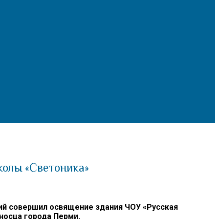
колы «Светоника»
ий совершил освящение здания ЧОУ «Русская
носца города Перми.