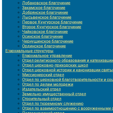
Лобановское благочиние
Закамское благочиние
Добрянское благочиние
Лысьвенское благочиние
Первое Кунгурское благочиние
Второе Кунгурское благочиние
Чайковское благочиние
Осинское благочиние
Чернушинское благочиние
Ординское благочиние
Епархиальные структуры
Епархиальное управление
Отдел религиозного образования и катехизаци
Отдел церковно-приходских школ
Отдел церковной истории и канонизации святы
Миссионерский отдел
Отдел по церковной благотворительности и с
Отдел по делам молодежи
Издательский отдел
Земельно-имущественный отдел
Строительный отдел
Отдел по тюремному служению
Отдел по взаимоотношению с вооруженными с