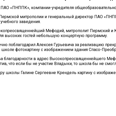
р ПАО «ПНППК», компании-учредителя общеобразовательно
 Пермской митрополии и генеральный директор ПАО «ПНПП
учебного заведения.
сокопреосвященнейший Мефодий, митрополит Пермский и К
для высоких гостей небольшую концертную программу.
чно поблагодарил Алексея Гурьевича за реализацию прек
 школе фотокартину с изображением здания Спасо-Преобр
ва благодарности в адрес Высокопреосвященнейшего Мефо
ив, что если бы не участие Владыки, то школа бы не смог
у школы Галине Сергеевне Крендель картину с изображен