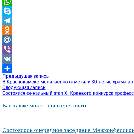
Email
WhatsApp
Skype
Telegram
Odnoklassniki
Mail.Ru
Viber
VK
Предыдущая
Предыдущая запись
Навигация
Отправить
запись:
В Краснокамске молитвенно отметили 30-летие храма в
по
Следующая
Следующая запись
запись:
Состоялся финальный этап XI Краевого конкурса професс
записям
Вас также может заинтересовать
Состоялось очередное заседание Межконфессиона