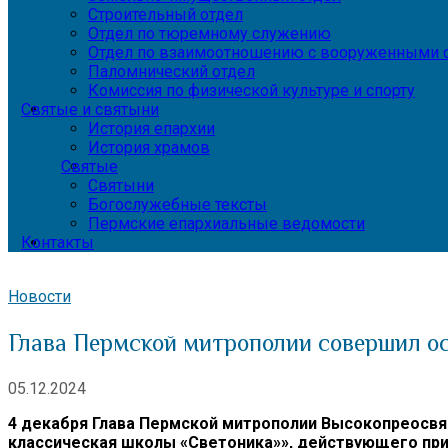
Строительный отдел
Отдел по тюремному служению
Отдел по взаимоотношению с вооруженными с
Паломнический отдел
Комиссия по физической культуре и спорту
Святые и святыни
История епархии
История храмов
Святые
Святыни
Богослужебные тексты
Пермские епархиальные ведомости
Контакты
Новости
Глава Пермской митрополии совершил ос
05.12.2024
4 декабря Глава Пермской митрополии Высокопреосв
классическая школы «Светоника»», действующего при