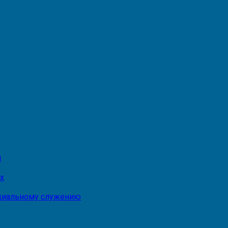
и
х
оциальному служению