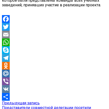
которой были представлены команды всех учебных
заведений, принявших участие в реализации проекта.
Facebook
Twitter
Email
WhatsApp
Skype
Telegram
Odnoklassniki
Mail.Ru
Viber
VK
Предыдущая
Предыдущая запись
Навигация
Отправить
запись:
Представители совместной делегации посетили