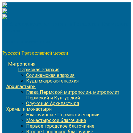
Перейти
к
содержимому
По благословению митрополита Пермского и Кунгурского
Игнатия
Пермская митрополия
Русской Православной церкви
Митрополия
Пермская епархия
Соликамская епархия
Кудымкарская епархия
Архипастырь
Глава Пермской митрополии, митрополит
Пермский и Кунгурский
Служение Архипастыря
Храмы и монастыри
Благочинные Пермской епархии
Монастырское благочиние
Первое городское благочиние
Второе Городское благочиние