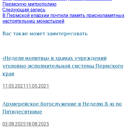
по
Пермскую митрополию
Следующая
Следующая запись
записям
запись:
В Пермской епархии почтили память приснопамятных
настоятельниц монастырей
Вас также может заинтересовать
«Неделя молитвы» в храмах учреждений
уголовно-исполнительной системы Пермского
края
11.05.2021
11.05.2021
Архиерейское богослужение в Неделю 8-ю по
Пятидесятнице
03.08.2025
18.08.2025