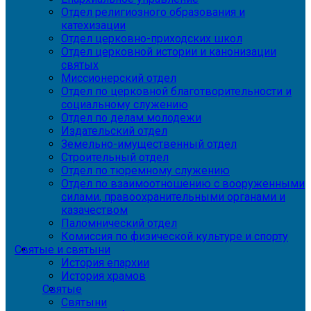
Отдел религиозного образования и
катехизации
Отдел церковно-приходских школ
Отдел церковной истории и канонизации
святых
Миссионерский отдел
Отдел по церковной благотворительности и
социальному служению
Отдел по делам молодежи
Издательский отдел
Земельно-имущественный отдел
Строительный отдел
Отдел по тюремному служению
Отдел по взаимоотношению с вооруженными
силами, правоохранительными органами и
казачеством
Паломнический отдел
Комиссия по физической культуре и спорту
Святые и святыни
История епархии
История храмов
Святые
Святыни