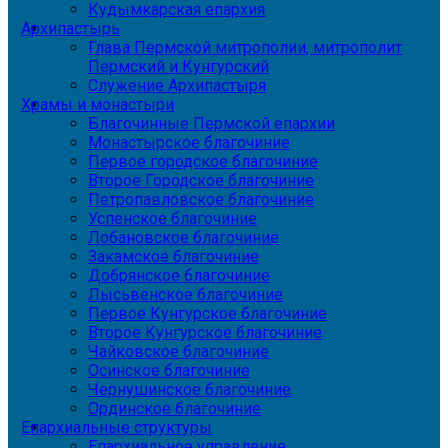
Кудымкарская епархия
Архипастырь
Глава Пермской митрополии, митрополит
Пермский и Кунгурский
Служение Архипастыря
Храмы и монастыри
Благочинные Пермской епархии
Монастырское благочиние
Первое городское благочиние
Второе Городское благочиние
Петропавловское благочиние
Успенское благочиние
Лобановское благочиние
Закамское благочиние
Добрянское благочиние
Лысьвенское благочиние
Первое Кунгурское благочиние
Второе Кунгурское благочиние
Чайковское благочиние
Осинское благочиние
Чернушинское благочиние
Ординское благочиние
Епархиальные структуры
Епархиальное управление