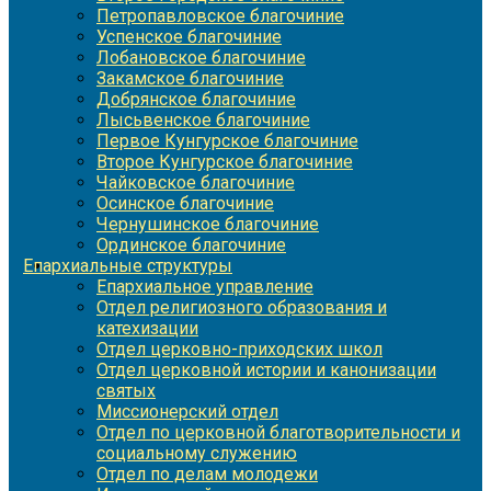
Петропавловское благочиние
Успенское благочиние
Лобановское благочиние
Закамское благочиние
Добрянское благочиние
Лысьвенское благочиние
Первое Кунгурское благочиние
Второе Кунгурское благочиние
Чайковское благочиние
Осинское благочиние
Чернушинское благочиние
Ординское благочиние
Епархиальные структуры
Епархиальное управление
Отдел религиозного образования и
катехизации
Отдел церковно-приходских школ
Отдел церковной истории и канонизации
святых
Миссионерский отдел
Отдел по церковной благотворительности и
социальному служению
Отдел по делам молодежи