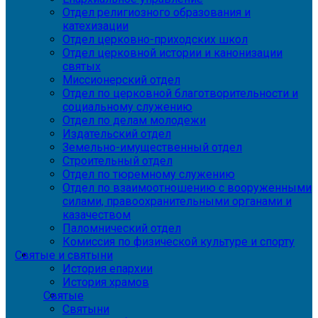
Отдел религиозного образования и
катехизации
Отдел церковно-приходских школ
Отдел церковной истории и канонизации
святых
Миссионерский отдел
Отдел по церковной благотворительности и
социальному служению
Отдел по делам молодежи
Издательский отдел
Земельно-имущественный отдел
Строительный отдел
Отдел по тюремному служению
Отдел по взаимоотношению с вооруженными
силами, правоохранительными органами и
казачеством
Паломнический отдел
Комиссия по физической культуре и спорту
Святые и святыни
История епархии
История храмов
Святые
Святыни