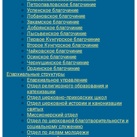
Петропавловское благочиние
Успенское благочиние
Лобановское благочиние
Закамское благочиние
Добрянское благочиние
Лысьвенское благочиние
Первое Кунгурское благочиние
Второе Кунгурское благочиние
Чайковское благочиние
Осинское благочиние
Чернушинское благочиние
Ординское благочиние
Епархиальные структуры
Епархиальное управление
Отдел религиозного образования и
катехизации
Отдел церковно-приходских школ
Отдел церковной истории и канонизации
святых
Миссионерский отдел
Отдел по церковной благотворительности и
социальному служению
Отдел по делам молодежи