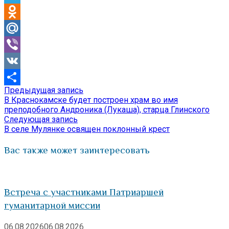
Telegram
Odnoklassniki
Mail.Ru
Viber
VK
Предыдущая
Предыдущая запись
Навигация
Отправить
запись:
В Краснокамске будет построен храм во имя
по
преподобного Андроника (Лукаша), старца Глинского
Следующая
Следующая запись
записям
запись:
В селе Мулянке освящен поклонный крест
Вас также может заинтересовать
Встреча с участниками Патриаршей
гуманитарной миссии
06.08.2026
06.08.2026