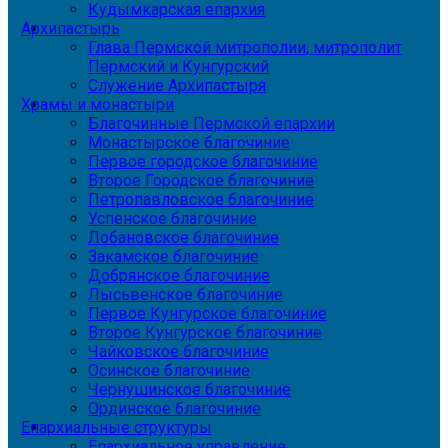
Кудымкарская епархия
Архипастырь
Глава Пермской митрополии, митрополит
Пермский и Кунгурский
Служение Архипастыря
Храмы и монастыри
Благочинные Пермской епархии
Монастырское благочиние
Первое городское благочиние
Второе Городское благочиние
Петропавловское благочиние
Успенское благочиние
Лобановское благочиние
Закамское благочиние
Добрянское благочиние
Лысьвенское благочиние
Первое Кунгурское благочиние
Второе Кунгурское благочиние
Чайковское благочиние
Осинское благочиние
Чернушинское благочиние
Ординское благочиние
Епархиальные структуры
Епархиальное управление