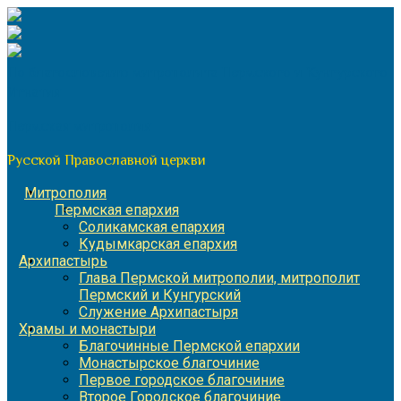
Перейти
к
содержимому
По благословению митрополита Пермского и Кунгурского
Игнатия
Пермская митрополия
Русской Православной церкви
Митрополия
Пермская епархия
Соликамская епархия
Кудымкарская епархия
Архипастырь
Глава Пермской митрополии, митрополит
Пермский и Кунгурский
Служение Архипастыря
Храмы и монастыри
Благочинные Пермской епархии
Монастырское благочиние
Первое городское благочиние
Второе Городское благочиние