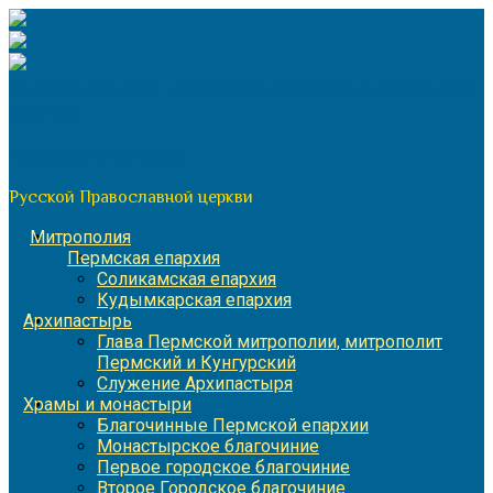
Перейти
к
содержимому
По благословению митрополита Пермского и Кунгурского
Игнатия
Пермская митрополия
Русской Православной церкви
Митрополия
Пермская епархия
Соликамская епархия
Кудымкарская епархия
Архипастырь
Глава Пермской митрополии, митрополит
Пермский и Кунгурский
Служение Архипастыря
Храмы и монастыри
Благочинные Пермской епархии
Монастырское благочиние
Первое городское благочиние
Второе Городское благочиние