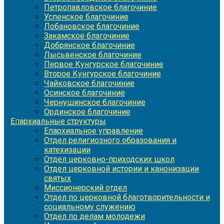
Петропавловское благочиние
Успенское благочиние
Лобановское благочиние
Закамское благочиние
Добрянское благочиние
Лысьвенское благочиние
Первое Кунгурское благочиние
Второе Кунгурское благочиние
Чайковское благочиние
Осинское благочиние
Чернушинское благочиние
Ординское благочиние
Епархиальные структуры
Епархиальное управление
Отдел религиозного образования и
катехизации
Отдел церковно-приходских школ
Отдел церковной истории и канонизации
святых
Миссионерский отдел
Отдел по церковной благотворительности и
социальному служению
Отдел по делам молодежи