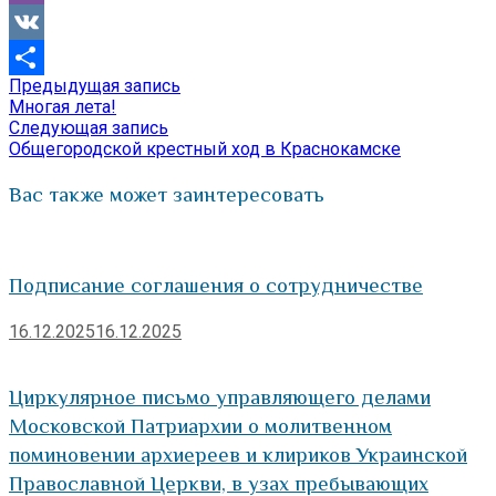
Viber
VK
Предыдущая
Предыдущая запись
Навигация
Отправить
запись:
Многая лета!
по
Следующая
Следующая запись
запись:
Общегородской крестный ход в Краснокамске
записям
Вас также может заинтересовать
Подписание соглашения о сотрудничестве
16.12.2025
16.12.2025
Циркулярное письмо управляющего делами
Московской Патриархии о молитвенном
поминовении архиереев и клириков Украинской
Православной Церкви, в узах пребывающих