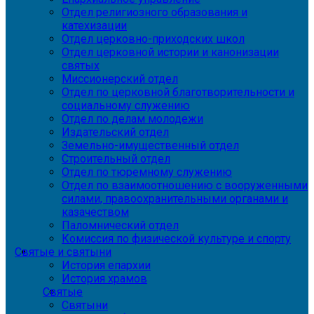
Отдел религиозного образования и
катехизации
Отдел церковно-приходских школ
Отдел церковной истории и канонизации
святых
Миссионерский отдел
Отдел по церковной благотворительности и
социальному служению
Отдел по делам молодежи
Издательский отдел
Земельно-имущественный отдел
Строительный отдел
Отдел по тюремному служению
Отдел по взаимоотношению с вооруженными
силами, правоохранительными органами и
казачеством
Паломнический отдел
Комиссия по физической культуре и спорту
Святые и святыни
История епархии
История храмов
Святые
Святыни