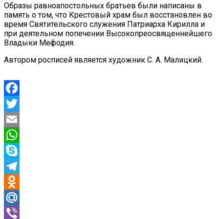
Образы равноапостольных братьев были написаны в
память о том, что Крестовый храм был восстановлен во
время Святительского служения Патриарха Кирилла и
при деятельном попечении Высокопреосвященнейшего
Владыки Мефодия.
Автором росписей является художник С. А. Малицкий.
Facebook
Twitter
Email
WhatsApp
Skype
Telegram
Odnoklassniki
Mail.Ru