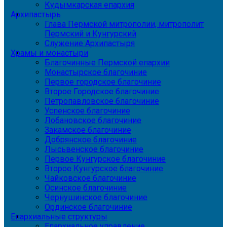
Кудымкарская епархия
Архипастырь
Глава Пермской митрополии, митрополит
Пермский и Кунгурский
Служение Архипастыря
Храмы и монастыри
Благочинные Пермской епархии
Монастырское благочиние
Первое городское благочиние
Второе Городское благочиние
Петропавловское благочиние
Успенское благочиние
Лобановское благочиние
Закамское благочиние
Добрянское благочиние
Лысьвенское благочиние
Первое Кунгурское благочиние
Второе Кунгурское благочиние
Чайковское благочиние
Осинское благочиние
Чернушинское благочиние
Ординское благочиние
Епархиальные структуры
Епархиальное управление