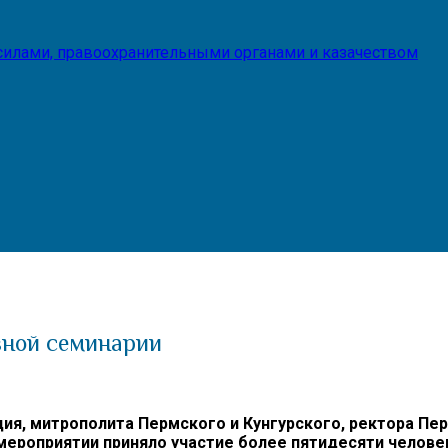
илами, правоохранительными органами и казачеством
вной семинарии
 митрополита Пермского и Кунгурского, ректора Перм
ероприятии приняло участие более пятидесяти человек