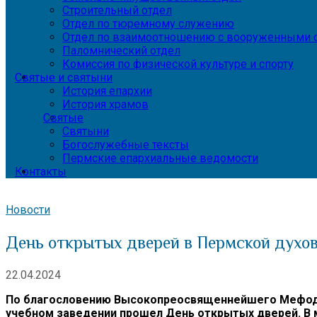
Строительный отдел
Отдел по тюремному служению
Отдел по взаимоотношению с вооруженными с
Паломнический отдел
Комиссия по физической культуре и спорту
Святые и святыни
История епархии
История храмов
Святые
Святыни
Богослужебные тексты
Пермские епархиальные ведомости
Контакты
Новости
День открытых дверей в Пермской духо
22.04.2024
По благословению Высокопреосвященнейшего Мефодия,
учебном заведении прошел День открытых дверей. В м