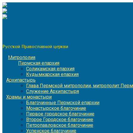
Перейти
к
содержимому
По благословению митрополита Пермского и Кунгурского 
Пермская митрополия
Русской Православной церкви
Митрополия
Пермская епархия
Соликамская епархия
Кудымкарская епархия
Архипастырь
Глава Пермской митрополии, митрополит Перм
Служение Архипастыря
Храмы и монастыри
Благочинные Пермской епархии
Монастырское благочиние
Первое городское благочиние
Второе Городское благочиние
Петропавловское благочиние
Успенское благочиние