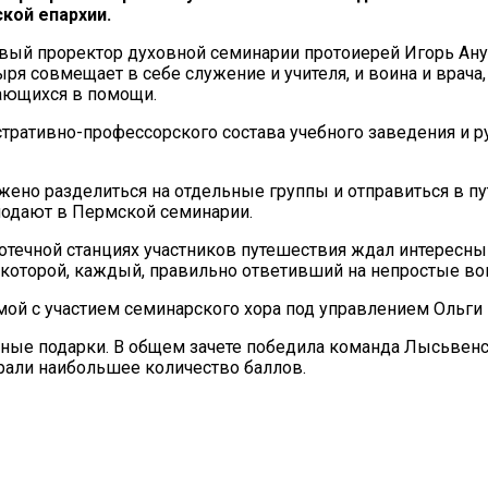
кой епархии.
вый проректор духовной семинарии протоиерей Игорь Ану
я совмещает в себе служение и учителя, и воина и врача, 
дающихся в помощи.
тративно-профессорского состава учебного заведения и р
ено разделиться на отдельные группы и отправиться в пу
подают в Пермской семинарии.
иотечной станциях участников путешествия ждал интересны
 которой, каждый, правильно ответивший на непростые во
ой с участием семинарского хора под управлением Ольги
ые подарки. В общем зачете победила команда Лысьвенск
рали наибольшее количество баллов.