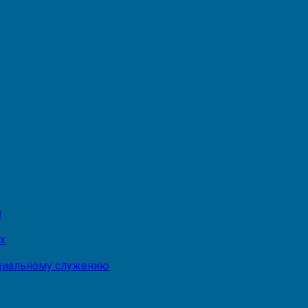
и
х
оциальному служению