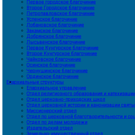
Первое городское благочиние
Второе Городское благочиние
Петропавловское благочиние
Успенское благочиние
Лобановское благочиние
Закамское благочиние
Добрянское благочиние
Лысьвенское благочиние
Первое Кунгурское благочиние
Второе Кунгурское благочиние
Чайковское благочиние
Осинское благочиние
Чернушинское благочиние
Ординское благочиние
Епархиальные структуры
Епархиальное управление
Отдел религиозного образования и катехизаци
Отдел церковно-приходских школ
Отдел церковной истории и канонизации святы
Миссионерский отдел
Отдел по церковной благотворительности и с
Отдел по делам молодежи
Издательский отдел
Земельно-имущественный отдел