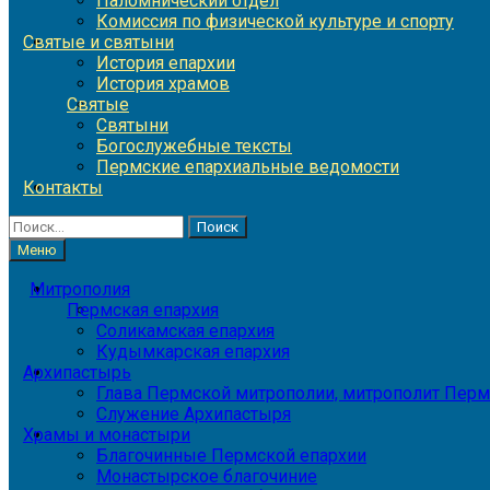
Паломнический отдел
Комиссия по физической культуре и спорту
Святые и святыни
История епархии
История храмов
Святые
Святыни
Богослужебные тексты
Пермские епархиальные ведомости
Контакты
Найти:
Меню
Митрополия
Пермская епархия
Соликамская епархия
Кудымкарская епархия
Архипастырь
Глава Пермской митрополии, митрополит Перм
Служение Архипастыря
Храмы и монастыри
Благочинные Пермской епархии
Монастырское благочиние