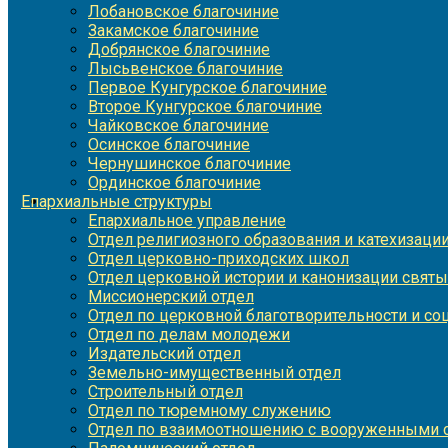
Лобановское благочиние
Закамское благочиние
Добрянское благочиние
Лысьвенское благочиние
Первое Кунгурское благочиние
Второе Кунгурское благочиние
Чайковское благочиние
Осинское благочиние
Чернушинское благочиние
Ординское благочиние
Епархиальные структуры
Епархиальное управление
Отдел религиозного образования и катехизаци
Отдел церковно-приходских школ
Отдел церковной истории и канонизации святы
Миссионерский отдел
Отдел по церковной благотворительности и с
Отдел по делам молодежи
Издательский отдел
Земельно-имущественный отдел
Строительный отдел
Отдел по тюремному служению
Отдел по взаимоотношению с вооруженными с