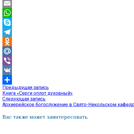
Twitter
Email
WhatsApp
Skype
Telegram
Odnoklassniki
Mail.Ru
Viber
VK
Предыдущая
Предыдущая запись
Навигация
Отправить
запись:
Книга «Серги оплот духовный»
по
Следующая
Следующая запись
запись:
Архиерейское богослужение в Свято-Никольском кафед
записям
Вас также может заинтересовать