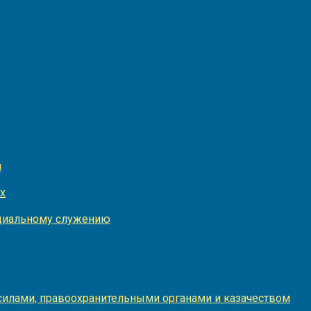
и
х
оциальному служению
илами, правоохранительными органами и казачеством