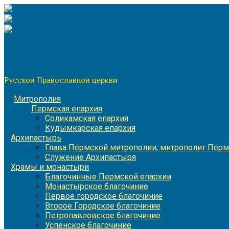
Перейти
к
содержимому
По благословению митрополита Пермского и Кунгурского 
Пермская митрополия
Русской Православной церкви
Митрополия
Пермская епархия
Соликамская епархия
Кудымкарская епархия
Архипастырь
Глава Пермской митрополии, митрополит Перм
Служение Архипастыря
Храмы и монастыри
Благочинные Пермской епархии
Монастырское благочиние
Первое городское благочиние
Второе Городское благочиние
Петропавловское благочиние
Успенское благочиние