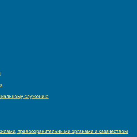
и
х
оциальному служению
илами, правоохранительными органами и казачеством