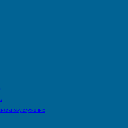
и
х
оциальному служению