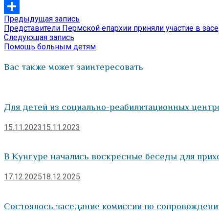
VK
Предыдущая
Предыдущая запись
Навигация
Отправить
запись:
Представители Пермской епархии приняли участие в за
по
Следующая
Следующая запись
запись:
Помощь больным детям
записям
Вас также может заинтересовать
Для детей из социально-реабилитационных центр
15.11.2023
15.11.2023
В Кунгуре начались воскресные беседы для прих
17.12.2025
18.12.2025
Состоялось заседание комиссии по сопровождени