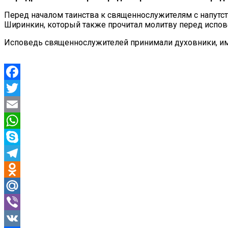
Перед началом таинства к священнослужителям с напутс
Ширинкин, который также прочитал молитву перед испо
Исповедь священнослужителей принимали духовники, и
Facebook
Twitter
Email
WhatsApp
Skype
Telegram
Odnoklassniki
Mail.Ru
Viber