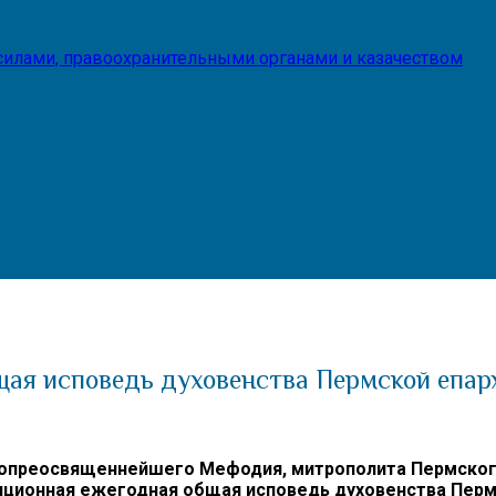
илами, правоохранительными органами и казачеством
щая исповедь духовенства Пермской епар
опреосвященнейшего Мефодия, митрополита Пермского 
иционная ежегодная общая исповедь духовенства Перм