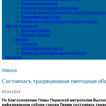
Строительный отдел
Отдел по тюремному служению
Отдел по взаимоотношению с вооруженными с
Паломнический отдел
Комиссия по физической культуре и спорту
Святые и святыни
История епархии
История храмов
Святые
Святыни
Богослужебные тексты
Пермские епархиальные ведомости
Контакты
Новости
Состоялась традиционная ежегодная об
09.04.2024
По благословению Главы Пермской митрополии Высок
кафедральном соборе города Перми состоялась трад