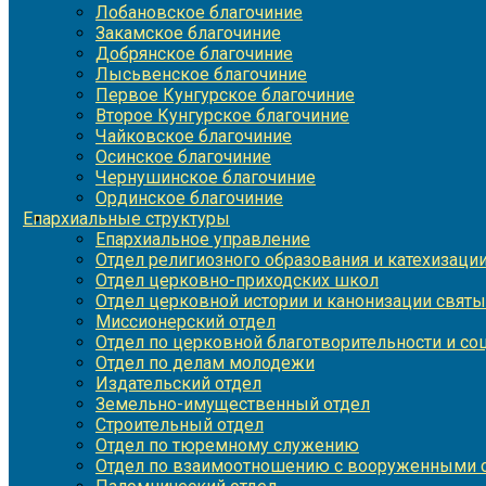
Лобановское благочиние
Закамское благочиние
Добрянское благочиние
Лысьвенское благочиние
Первое Кунгурское благочиние
Второе Кунгурское благочиние
Чайковское благочиние
Осинское благочиние
Чернушинское благочиние
Ординское благочиние
Епархиальные структуры
Епархиальное управление
Отдел религиозного образования и катехизаци
Отдел церковно-приходских школ
Отдел церковной истории и канонизации святы
Миссионерский отдел
Отдел по церковной благотворительности и с
Отдел по делам молодежи
Издательский отдел
Земельно-имущественный отдел
Строительный отдел
Отдел по тюремному служению
Отдел по взаимоотношению с вооруженными с