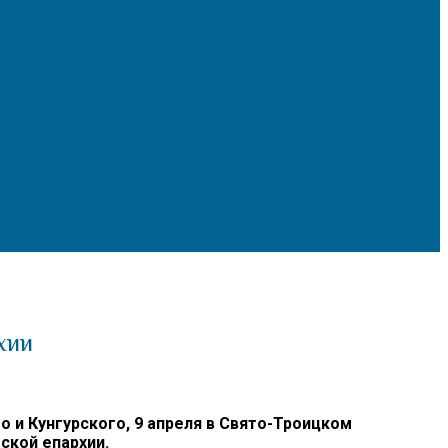
хии
и Кунгурского, 9 апреля в Свято-Троицком
ской епархии.