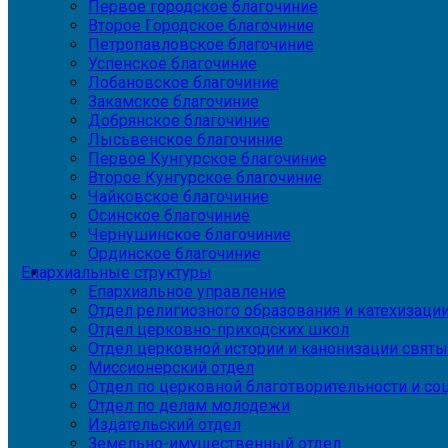
Первое городское благочиние
Второе Городское благочиние
Петропавловское благочиние
Успенское благочиние
Лобановское благочиние
Закамское благочиние
Добрянское благочиние
Лысьвенское благочиние
Первое Кунгурское благочиние
Второе Кунгурское благочиние
Чайковское благочиние
Осинское благочиние
Чернушинское благочиние
Ординское благочиние
Епархиальные структуры
Епархиальное управление
Отдел религиозного образования и катехизаци
Отдел церковно-приходских школ
Отдел церковной истории и канонизации святы
Миссионерский отдел
Отдел по церковной благотворительности и с
Отдел по делам молодежи
Издательский отдел
Земельно-имущественный отдел