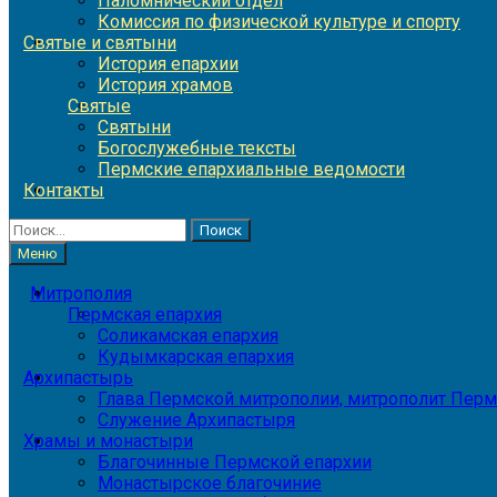
Паломнический отдел
Комиссия по физической культуре и спорту
Святые и святыни
История епархии
История храмов
Святые
Святыни
Богослужебные тексты
Пермские епархиальные ведомости
Контакты
Найти:
Меню
Митрополия
Пермская епархия
Соликамская епархия
Кудымкарская епархия
Архипастырь
Глава Пермской митрополии, митрополит Перм
Служение Архипастыря
Храмы и монастыри
Благочинные Пермской епархии
Монастырское благочиние