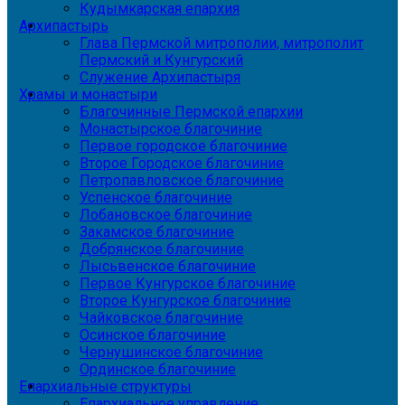
Кудымкарская епархия
Архипастырь
Глава Пермской митрополии, митрополит
Пермский и Кунгурский
Служение Архипастыря
Храмы и монастыри
Благочинные Пермской епархии
Монастырское благочиние
Первое городское благочиние
Второе Городское благочиние
Петропавловское благочиние
Успенское благочиние
Лобановское благочиние
Закамское благочиние
Добрянское благочиние
Лысьвенское благочиние
Первое Кунгурское благочиние
Второе Кунгурское благочиние
Чайковское благочиние
Осинское благочиние
Чернушинское благочиние
Ординское благочиние
Епархиальные структуры
Епархиальное управление