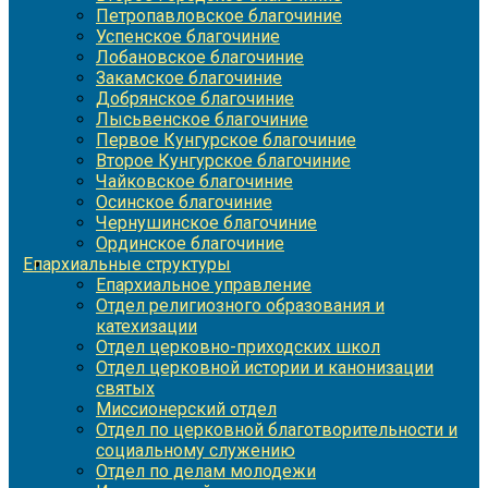
Петропавловское благочиние
Успенское благочиние
Лобановское благочиние
Закамское благочиние
Добрянское благочиние
Лысьвенское благочиние
Первое Кунгурское благочиние
Второе Кунгурское благочиние
Чайковское благочиние
Осинское благочиние
Чернушинское благочиние
Ординское благочиние
Епархиальные структуры
Епархиальное управление
Отдел религиозного образования и
катехизации
Отдел церковно-приходских школ
Отдел церковной истории и канонизации
святых
Миссионерский отдел
Отдел по церковной благотворительности и
социальному служению
Отдел по делам молодежи