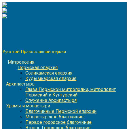
Перейти
к
содержимому
По благословению митрополита Пермского и Кунгурского
Игнатия
Пермская митрополия
Русской Православной церкви
Митрополия
Пермская епархия
Соликамская епархия
Кудымкарская епархия
Архипастырь
Глава Пермской митрополии, митрополит
Пермский и Кунгурский
Служение Архипастыря
Храмы и монастыри
Благочинные Пермской епархии
Монастырское благочиние
Первое городское благочиние
Второе Городское благочиние