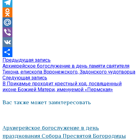
Skype
Telegram
Odnoklassniki
Mail.Ru
Viber
VK
Предыдущая
Предыдущая запись
Навигация
Отправить
запись:
Архиерейское богослужение в день памяти святителя
по
Тихона, епископа Воронежского, Задонского чудотворца
Следующая
Следующая запись
записям
запись:
В Прикамье проходит крестный ход, посвященный
иконе Божией Матери, именуемой «Пермская»
Вас также может заинтересовать
Архиерейское богослужение в день
празднования Собора Пресвятой Богородицы