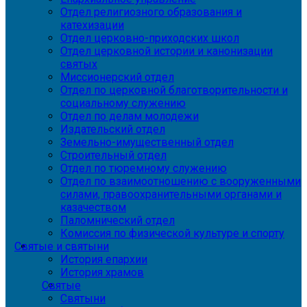
Отдел религиозного образования и
катехизации
Отдел церковно-приходских школ
Отдел церковной истории и канонизации
святых
Миссионерский отдел
Отдел по церковной благотворительности и
социальному служению
Отдел по делам молодежи
Издательский отдел
Земельно-имущественный отдел
Строительный отдел
Отдел по тюремному служению
Отдел по взаимоотношению с вооруженными
силами, правоохранительными органами и
казачеством
Паломнический отдел
Комиссия по физической культуре и спорту
Святые и святыни
История епархии
История храмов
Святые
Святыни