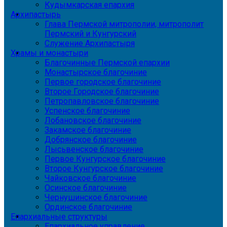
Кудымкарская епархия
Архипастырь
Глава Пермской митрополии, митрополит
Пермский и Кунгурский
Служение Архипастыря
Храмы и монастыри
Благочинные Пермской епархии
Монастырское благочиние
Первое городское благочиние
Второе Городское благочиние
Петропавловское благочиние
Успенское благочиние
Лобановское благочиние
Закамское благочиние
Добрянское благочиние
Лысьвенское благочиние
Первое Кунгурское благочиние
Второе Кунгурское благочиние
Чайковское благочиние
Осинское благочиние
Чернушинское благочиние
Ординское благочиние
Епархиальные структуры
Епархиальное управление