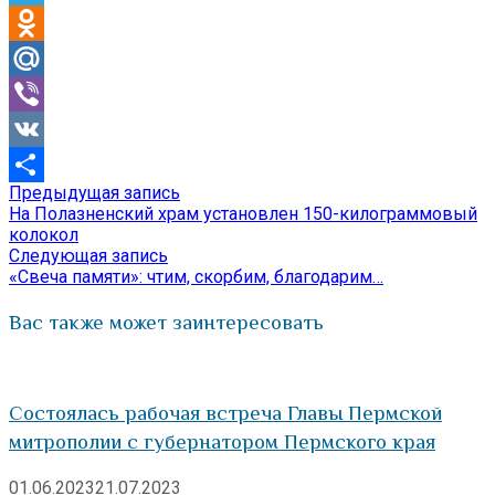
Telegram
Odnoklassniki
Mail.Ru
Viber
VK
Предыдущая
Предыдущая запись
Навигация
Отправить
запись:
На Полазненский храм установлен 150-килограммовый
по
колокол
Следующая
Следующая запись
записям
запись:
«Свеча памяти»: чтим, скорбим, благодарим…
Вас также может заинтересовать
Состоялась рабочая встреча Главы Пермской
митрополии с губернатором Пермского края
01.06.2023
21.07.2023