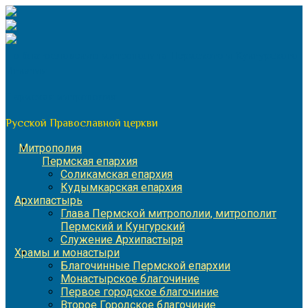
Перейти
к
содержимому
По благословению митрополита Пермского и Кунгурского
Игнатия
Пермская митрополия
Русской Православной церкви
Митрополия
Пермская епархия
Соликамская епархия
Кудымкарская епархия
Архипастырь
Глава Пермской митрополии, митрополит
Пермский и Кунгурский
Служение Архипастыря
Храмы и монастыри
Благочинные Пермской епархии
Монастырское благочиние
Первое городское благочиние
Второе Городское благочиние