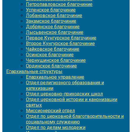
Петропавловское благочиние
Успенское благочиние
Лобановское благочиние
Закамское благочиние
Добрянское благочиние
Лысьвенское благочиние
Первое Кунгурское благочиние
Второе Кунгурское благочиние
Чайковское благочиние
Осинское благочиние
Чернушинское благочиние
Ординское благочиние
Епархиальные структуры
Епархиальное управление
Отдел религиозного образования и
катехизации
Отдел церковно-приходских школ
Отдел церковной истории и канонизации
святых
Миссионерский отдел
Отдел по церковной благотворительности и
социальному служению
Отдел по делам молодежи